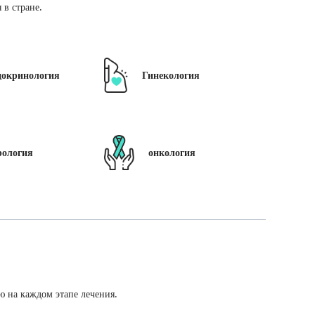
в стране.
докринология
Гинекология
рология
онкология
ю на каждом этапе лечения.