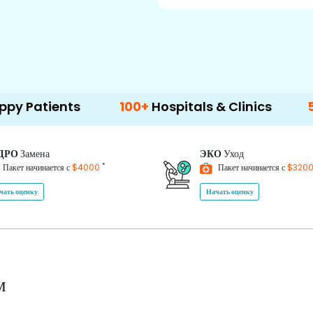
nts
100+
Hospitals & Clinics
500+
Doct
ДРО
Замена
ЭКО
Уход
*
Пакет начинается с
$4000
Пакет начинается с
$320
чать оценку
Начать оценку
м