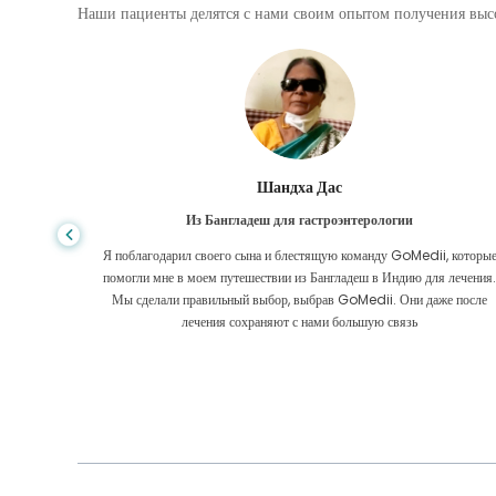
Наши пациенты делятся с нами своим опытом получения высо
Шандха Дас
Из Бангладеш для гастроэнтерологии
е того,
Я поблагодарил своего сына и блестящую команду GoMedii, которы
игде, даже
помогли мне в моем путешествии из Бангладеш в Индию для лечения
оровел
Мы сделали правильный выбор, выбрав GoMedii. Они даже после
 Большое
лечения сохраняют с нами большую связь