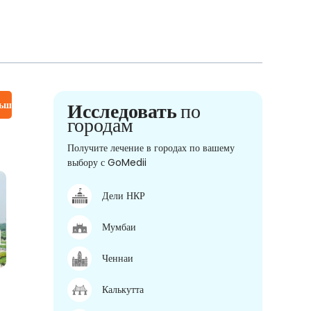
льше
Исследовать
по
городам
Получите лечение в городах по вашему
выбору с GoMedii
Дели НКР
Мумбаи
Ченнаи
Калькутта