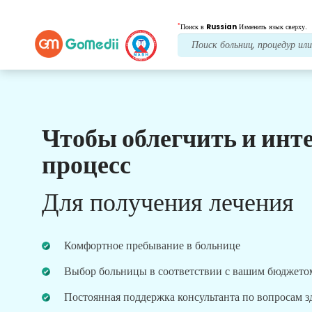
*
Поиск в
Russian
Изменить язык сверху.
Чтобы облегчить и инт
Наши преимущества
процесс
Лечение после
последующий уход
Для получения лечения
Получите круглосуточную медицинскую
поддержку и поддержку пациентов, а наша
команда всегда решит ваши проблемы.
Комфортное пребывание в больнице
Регулярные обновления о ваших потребностях в
лечении.
Выбор больницы в соответствии с вашим бюджето
Постоянная поддержка консультанта по вопросам 