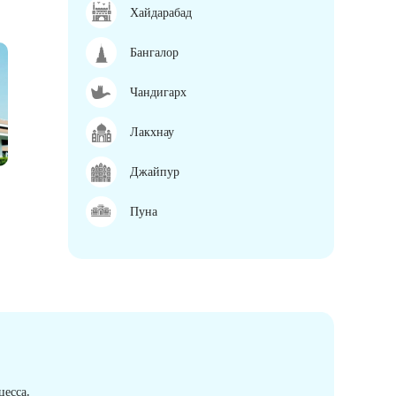
Хайдарабад
Бангалор
Чандигарх
Лакхнау
Джайпур
Пуна
есса.