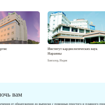
ртис
Институт кардиологических наук
Нараяны
я
Бангалор
,
Индия
мочь вам
ечения от обнаружения до выписки с помощью простого и плавного проц