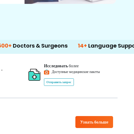
ors & Surgeons
14+
Language Support
Исследовать
более
*
0
Доступные медицинские пакеты
Отправить запрос
Узнать больше