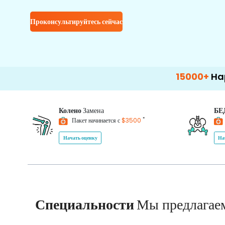
Проконсультируйтесь сейчас
15000+
Happy Patie
Колено
Замена
БЕ
*
Пакет начинается с
$3500
Начать оценку
На
Специальности
Мы предлагае