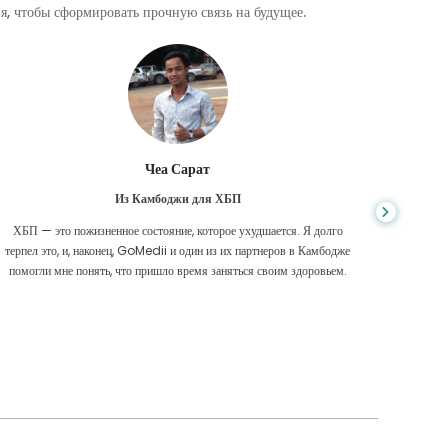
, чтобы сформировать прочную связь на будущее.
Чеа Сарат
Из Камбоджи для ХБП
ХБП — это пожизненное состояние, которое ухудшается. Я долго
Нико
терпел это, и, наконец, GoMedii и один из их партнеров в Камбодже
диагност
помогли мне понять, что пришло время заняться своим здоровьем.
были 