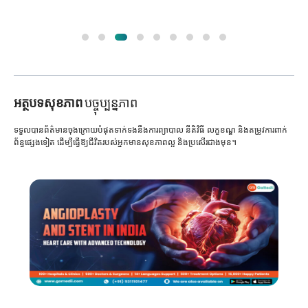
អត្ថបទសុខភាព
បច្ចុប្បន្នភាព
ទទួលបានព័ត៌មានចុងក្រោយបំផុតទាក់ទងនឹងការព្យាបាល នីតិវិធី លក្ខខណ្ឌ និងតម្រូវការពាក់
ព័ន្ធផ្សេងទៀត ដើម្បីធ្វើឱ្យជីវិតរបស់អ្នកមានសុខភាពល្អ និងប្រសើរជាងមុន។