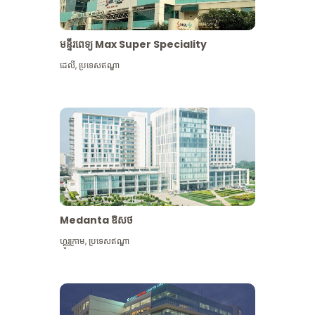
មន្ទីរពេទ្យ Max Super Speciality
ដេលី
,
ប្រទេសឥណ្ឌា
Medanta ឱសថ
ហ្គូរូក្រាម
,
ប្រទេសឥណ្ឌា