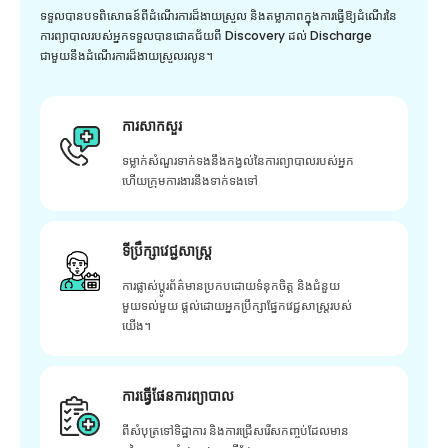
ទទួលបានបទពិសោធន៍ពីដំណើរការដ៏ងាយស្រួល និងតម្លាភាពក្នុងការធ្វើឱ្យដំណើរនៃ
ការព្យាបាលរបស់អ្នកទទួលបានជោគជ័យពី Discovery ដល់ Discharge
ជាមួយនឹងដំណើរការដ៏ងាយស្រួលរលូន។
ការសាកសួរ
ទម្លាក់សំណួរទាក់ទងនឹងកង្វល់នៃការព្យាបាលរបស់អ្នក
ហើយក្រុមការងារនឹងទាក់ទងទៅ
ទីប្រឹក្សាវេជ្ជសាស្ត្រ
ការផ្លាស់ប្តូរព័ត៌មានប្រកបដោយទំនុកចិត្ត និងជំនួយ
មួយទល់មួយ ផ្តល់ដោយអ្នកប្រឹក្សាផ្នែកវេជ្ជសាស្រ្តរបស់
យើង។
ការធ្វើផែនការព្យាបាល
ពីសំបុត្រទៅទិដ្ឋាការ និងការជ្រើសរើសកញ្ចប់ដែលមាន