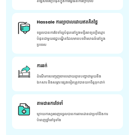
តម្លៃសមរម្យបំផុតក្នុងការធ្វើផែនការព្យាបាល
Hassale ការព្យាបាលដោយឥតគិតថ្លៃ
ទទួលបានការថែទាំល្អបំផុតនៅក្នុងមន្ទីរពេទ្យល្បីឈ្មោះ
បំផុតជាមួយវេជ្ជបណ្ឌិតដែលមានបទពិសោធន៍នៅក្នុង
ប្រទេស
ការឆក់
ដំណើរការបញ្ចេញចោលដោយគ្មានបញ្ហាជាមួយនឹង
ឯកសារ និងសម្ភារៈផ្សេងទៀតត្រូវបានយកចិត្តទុកដាក់
តាមដានការថែទាំ
ក្រោយ​ការ​ហូរ​ចេញ​ទទួល​បាន​ការ​តាមដាន​ជា​ប្រចាំ​និង​ការ​
បំពេញ​ថ្នាំ​នៅ​ទូទាំង​