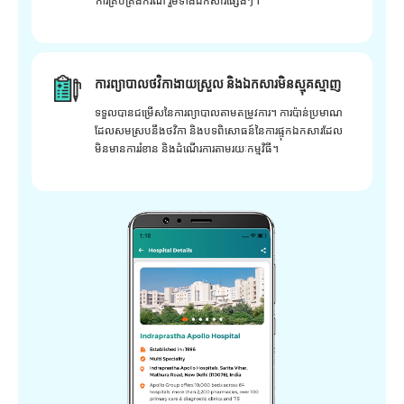
ការគ្រប់គ្រងករណី រួមទាំងឯកសារផ្សេងៗ។
ការព្យាបាលថវិកាងាយស្រួល និងឯកសារមិនស្មុគស្មាញ
ទទួលបានជម្រើសនៃការព្យាបាលតាមតម្រូវការ។ ការប៉ាន់ប្រមាណ
ដែលសមស្របនឹងថវិកា និងបទពិសោធន៍នៃការផ្ទុកឯកសារដែល
មិនមានការរំខាន និងដំណើរការតាមរយៈកម្មវិធី។