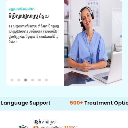
អត្ថប្រយោជន៍របស់យើង។
អត
ទីប្រឹក្សាវេជ្ជសាស្ត្រ
ជំនួយ
វ
យ
ទទួលបានការគាំទ្រជាប្រចាំពីអ្នកប្រឹក្សាវេជ្ជ
សាស្ត្រដែលមានបទពិសោធន៍របស់យើង។
ក
ផ្តល់ឱ្យអ្នកនូវដំបូន្មាន និងការណែនាំដ៏ល្អ
វ
បំផុត។
ប
ក្
ព
ឡ
ge Support
500+
Treatment Options
ជង្គង់
ការជំនួស
*
កញ្ចប់ចាប់ផ្តើមនៅ
$3500