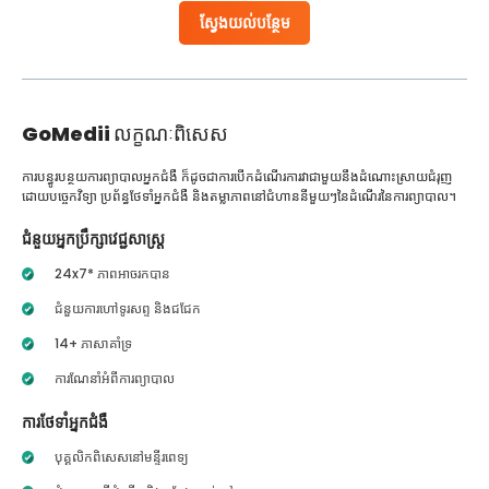
ស្វែងយល់បន្ថែម
GoMedii
លក្ខណៈពិសេស
ការបន្ធូរបន្ថយការព្យាបាលអ្នកជំងឺ ក៏ដូចជាការបើកដំណើរការវាជាមួយនឹងដំណោះស្រាយជំរុញ
ដោយបច្ចេកវិទ្យា ប្រព័ន្ធថែទាំអ្នកជំងឺ និងតម្លាភាពនៅជំហាននីមួយៗនៃដំណើរនៃការព្យាបាល។
ជំនួយអ្នកប្រឹក្សាវេជ្ជសាស្ត្រ
24x7* ភាពអាចរកបាន
ជំនួយការហៅទូរសព្ទ និងជជែក
14+ ភាសាគាំទ្រ
ការណែនាំអំពីការព្យាបាល
ការថែទាំអ្នកជំងឺ
បុគ្គលិកពិសេសនៅមន្ទីរពេទ្យ