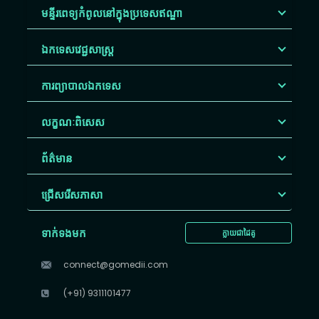
មន្ទីរពេទ្យកំពូលនៅក្នុងប្រទេសឥណ្ឌា
ឯកទេសវេជ្ជសាស្ត្រ
ការព្យាបាលឯកទេស
លក្ខណៈពិសេស
ព័ត៌មាន
ជ្រើសរើស​ភាសា
ទាក់ទងមក
ក្លាយជាដៃគូ
connect@gomedii.com
(+91) 9311101477