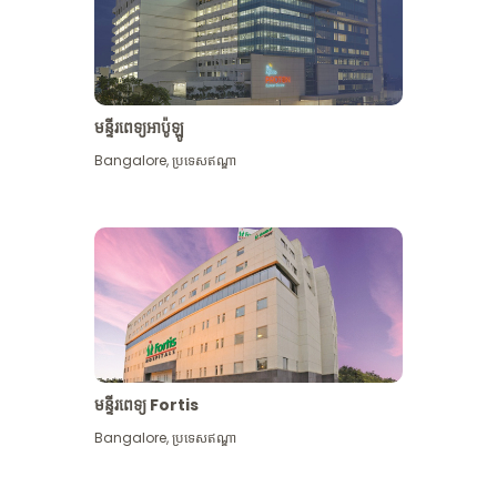
មន្ទីរពេទ្យអាប៉ូឡូ
Bangalore
,
ប្រទេសឥណ្ឌា
មើល​ច្រើន​ទៀត
មន្ទីរពេទ្យ Fortis
Bangalore
,
ប្រទេសឥណ្ឌា