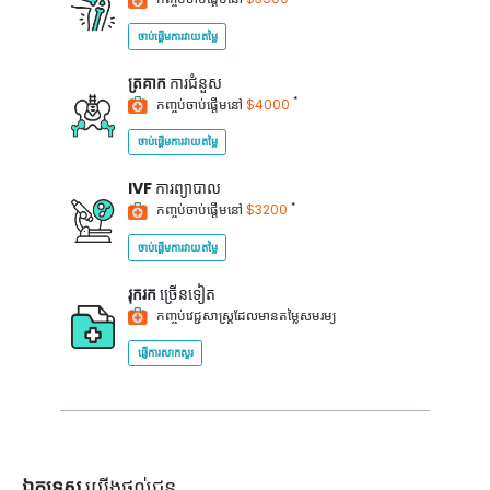
ចាប់ផ្តើមការវាយតម្លៃ
ត្រគាក
ការជំនួស
*
កញ្ចប់ចាប់ផ្តើមនៅ
$4000
ចាប់ផ្តើមការវាយតម្លៃ
IVF
ការព្យាបាល
*
កញ្ចប់ចាប់ផ្តើមនៅ
$3200
ចាប់ផ្តើមការវាយតម្លៃ
រុករក
ច្រើនទៀត
កញ្ចប់វេជ្ជសាស្ត្រដែលមានតម្លៃសមរម្យ
ផ្ញើការសាកសួរ
ឯកទេស
យើងផ្តល់ជូន