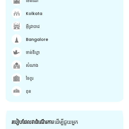
ចេនណៃ
Kolkata
អ៊ីដ្រាបាដ
Bangalore
ចាន់ឌីហ្គា
សំណាង
ចៃពួរ
ពុន
របៀបដែលវាដំណើរការ
ដើម្បី​ជួយ​អ្នក