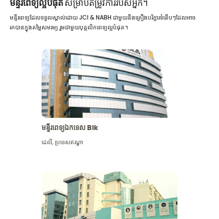
មន្ទីរពេទ្យល្អបំផុត
សម្រាប់តម្រូវការរបស់អ្នក។
មន្ទីរពេទ្យដែលទទួលស្គាល់ដោយ JCI & NABH ជាមួយនឹងគ្រឿងបរិក្ខារទំនើបៗដែលអាច
រកបានក្នុងតម្លៃសមរម្យ រួមជាមួយបុគ្គលិកពេទ្យល្អបំផុត។
មន្ទីរពេទ្យឯកទេស Blk
ដេលី
,
ប្រទេសឥណ្ឌា