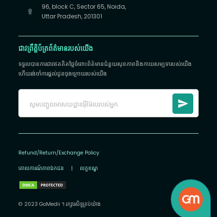
96, block C, Sector 65, Noida,
Uttar Pradesh, 201301
ជាវព្រឹត្តិប័ត្រព័ត៌មានរបស់យើង
ទទួលបានការជាវឥតគិតថ្លៃចំពោះព័ត៌មានជំនួយសុខភាពនិងកាយសម្បទារបស់យើង
ហើយរង់ចាំការផ្តល់ជូនចុងក្រោយរបស់យើង
Refund/Return/Exchange Policy
គោលការណ៍​ភាព​ឯកជន
|
លក្ខខណ្ឌ
© 2023 GoMedii ។ រក្សា​រ​សិទ្ធ​គ្រប់យ៉ាង