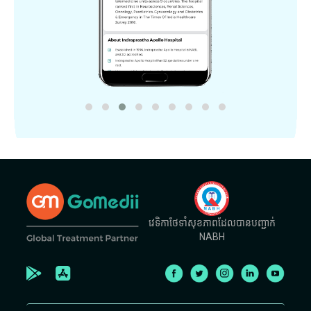
វេទិកាថែទាំសុខភាពដែលបានបញ្ជាក់
NABH