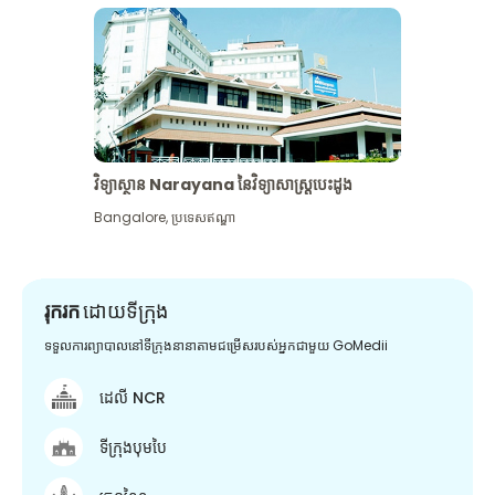
វិទ្យាស្ថាន Narayana នៃវិទ្យាសាស្រ្តបេះដូង
Bangalore
,
ប្រទេសឥណ្ឌា
រុករក
ដោយទីក្រុង
ទទួលការព្យាបាលនៅទីក្រុងនានាតាមជម្រើសរបស់អ្នកជាមួយ GoMedii
ដេលី NCR
ទីក្រុងបុមបៃ