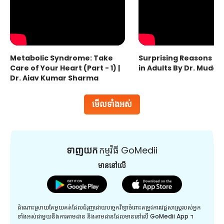
Metabolic Syndrome: Take
Surprising Reasons fo
Care of Your Heart (Part - 1) |
in Adults By Dr. Mudas
Dr. Ajay Kumar Sharma
មើលទាំងអស់
ទាញយក
កម្មវិធី GoMedii
មាននៅលើ
ដំណោះស្រាយតែមួយគត់ដែលជំរុញដោយបច្ចេកវិទ្យាចំពោះតម្រូវការវេជ្ជសាស្រ្តរបស់អ្នក
ទាំងអស់ជាមួយនឹងការតាមដាន និងតាមដានដែលមាននៅលើ GoMedii App ។