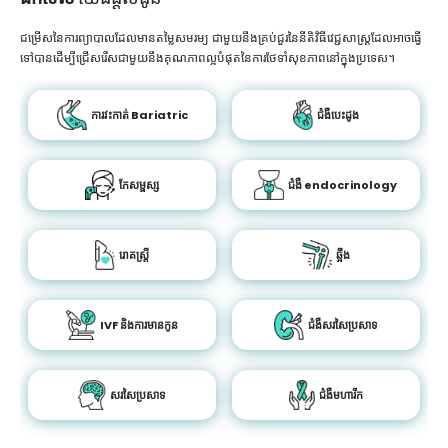
ជម្រើសនៃការព្យាបាលដែលមានតម្លៃសមរម្យ ជាមួយនឹងគ្រប់ជួរនៃនីតិវិធីវេជ្ជសាស្រ្តដែលអាចធ្វើ
ទៅបានដើម្បីជ្រើសរើសជាមួយនឹងគុណភាពល្អបំផុតនៃការថែទាំសុខភាពនៅក្នុងប្រទេស។
ការវះកាត់ Bariatric
ជំងឺបេះដូង
កែសម្ផស្ស
ជំងឺ endocrinology
រោគស្ត្រី
ឆ្អឹង
IVF និងការមានកូន
ជំងឺសរសៃប្រសាទ
សរសៃប្រសាទ
ជំងឺមហារីក