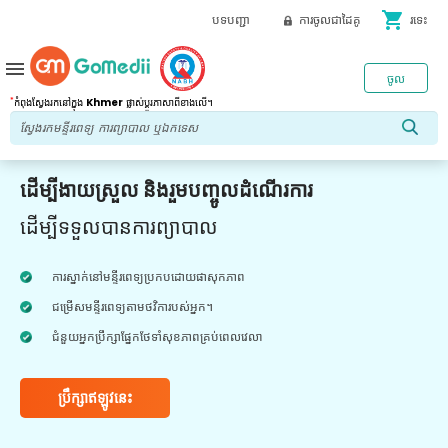
shopping_cart
បទបញ្ជា
ការចូលជាដៃគូ
រទេះ
menu
ចូល
*
កំពុងស្វែងរកនៅក្នុង
Khmer
ផ្លាស់ប្តូរភាសាពីខាងលើ។
ដើម្បីងាយស្រួល និងរួមបញ្ចូលដំណើរការ
ដើម្បីទទួលបានការព្យាបាល
ការស្នាក់នៅមន្ទីរពេទ្យប្រកបដោយផាសុកភាព
ជម្រើសមន្ទីរពេទ្យតាមថវិការបស់អ្នក។
ជំនួយអ្នកប្រឹក្សាផ្នែកថែទាំសុខភាពគ្រប់ពេលវេលា
ប្រឹក្សាឥឡូវនេះ