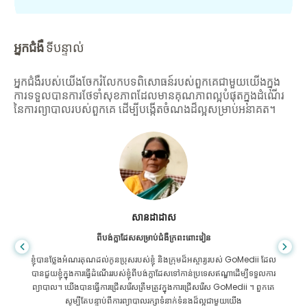
អ្នកជំងឺ
ទីបន្ទាល់
អ្នកជំងឺរបស់យើងចែករំលែកបទពិសោធន៍របស់ពួកគេជាមួយយើងក្នុង
ការទទួលបានការថែទាំសុខភាពដែលមានគុណភាពល្អបំផុតក្នុងដំណើរ
នៃការព្យាបាលរបស់ពួកគេ ដើម្បីបង្កើតចំណងដ៏ល្អសម្រាប់អនាគត។
សានដាដាស
ពីបង់ក្លាដែសសម្រាប់ជំងឺក្រពះពោះវៀន
ខ្ញុំបានថ្លែងអំណរគុណដល់កូនប្រុសរបស់ខ្ញុំ និងក្រុមដ៏អស្ចារ្យរបស់ GoMedii ដែល
បានជួយខ្ញុំក្នុងការធ្វើដំណើររបស់ខ្ញុំពីបង់ក្លាដែសទៅកាន់ប្រទេសឥណ្ឌាដើម្បីទទួលការ
ព្យាបាល។ យើងបានធ្វើការជ្រើសរើសត្រឹមត្រូវក្នុងការជ្រើសរើស GoMedii ។ ពួកគេ
សូម្បីតែបន្ទាប់ពីការព្យាបាលរក្សាទំនាក់ទំនងដ៏ល្អជាមួយយើង