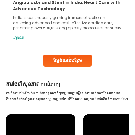
Angioplasty and Stent in India: Heart Care with
Advanced Technology
India is continuously gaining immense traction in
delivering advanced and cost-effective cardiac care,
performing over 500,000 angioplasty procedures annually
with a success rate exceeding 90%. Patients across the
បន្តអាន
globe are searching for treatments like angioplasty and
stent placement in Indian hospitals, owing to the
combination of high-quality care and affordability.
Studies, such as one published
ស្វែងយល់បន្ថែម
Continue Reading
ការ​ថែទាំ​សុខភាព
ការពិភាក្សា
ការពិនិត្យឡើងវិញ និងការពិភាក្សាសំខាន់ៗជាមួយវេជ្ជបណ្ឌិត និងអ្នកជំនាញដែលមានបទ
ពិសោធន៍ច្រើនបំផុតរបស់ប្រទេស រួមជាមួយនឹងមតិកែលម្អរបស់អ្នកជំងឺនៅលើវេទិការបស់យើង។