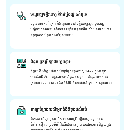
បណ្តាញមន្ទីរពេទ្យ និងវេជ្ជបណ្ឌិតកំពូល
ទទួលបានការពិគ្រោះ និងព្យាបាលនៅមន្ទីរពេទ្យរដ្ឋជាមួយវេជ្ជ
បណ្ឌិតដែលមានបទពិសោធន៍ច្រើនបំផុតលើករណីរបស់អ្នក។ ការ
ព្យាបាលល្អបំផុតក្នុងតម្លៃសមរម្យ។
ជំនួយអ្នកប្រឹក្សាជាបន្តបន្ទាប់
ជំនួយ និងជំនួយពីអ្នកប្រឹក្សាផ្នែកវេជ្ជសាស្រ្ត 24x7 ក្នុងអំឡុង
ពេលដំណើរនៃការព្យាបាលរបស់អ្នក។ ទទួលការពិគ្រោះយោបល់
គ្រប់ពេលវេលាទាក់ទងនឹងនីតិវិធី និងការថែទាំក្រោយការព្យាបាល។
ការគ្រប់គ្រងករណីអ្នកជំងឺពីចុងដល់ចប់
ពីការរកឃើញរហូតដល់ការចាកចេញពីមន្ទីរពេទ្យ ទទួលបាន
ព័ត៌មានថ្មីៗជាប្រចាំអំពីដំណើរនៃការព្យាបាលដោយមានជំនួយក្នុង