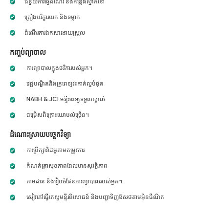
ជំនួយការធ្វើដំណើរ និងកន្លែងស្នាក់នៅ
គ្រឿងបរិក្ខារយក និងទម្លាក់
ដំណើរការឯកសារងាយស្រួល
កញ្ចប់ព្យាបាល
ការព្យាបាលក្នុងថវិការបស់អ្នក។
វេជ្ជបណ្ឌិតនិងគ្រូពេទ្យវះកាត់ល្អបំផុត
NABH & JCI មន្ទីរពេទ្យទទួលស្គាល់
ជម្រើសពិគ្រោះយោបល់ច្រើន។
ដំណោះស្រាយបច្ចេកវិទ្យា
ការប្រឹក្សាវីដេអូតាមតម្រូវការ
កំណត់ត្រាសុខភាពដែលមានសុវត្ថិភាព
តាមដាន និងរៀបចំផែនការព្យាបាលរបស់អ្នក។
សៀវភៅធ្វើតេស្តមន្ទីរពិសោធន៍ និងបញ្ជាទិញឱសថតាមអ៊ីនធឺណិត