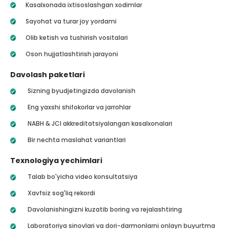
Kasalxonada ixtisoslashgan xodimlar
Sayohat va turar joy yordami
Olib ketish va tushirish vositalari
Oson hujjatlashtirish jarayoni
Davolash paketlari
Sizning byudjetingizda davolanish
Eng yaxshi shifokorlar va jarrohlar
NABH & JCI akkreditatsiyalangan kasalxonalari
Bir nechta maslahat variantlari
Texnologiya yechimlari
Talab bo'yicha video konsultatsiya
Xavfsiz sog'liq rekordi
Davolanishingizni kuzatib boring va rejalashtiring
Laboratoriya sinovlari va dori-darmonlarni onlayn buyurtma