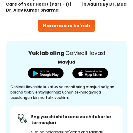
Care of Your Heart (Part - 1) |
in Adults By Dr. Mudas
Dr. Ajay Kumar Sharma
Hammasini ko'rish
Yuklab oling
GoMedii ilovasi
Mavjud
GoMedii ilovasida kuzatuv va monitoring mavjud bo'lgan
barcha tibbiy ehtiyojlaringiz uchun texnologiyaga
asoslangan bir martalik yechim.
Eng yaxshi shifoxona va shifokorlar
tarmoqlari
Sizning holatingiz bo'yicha eng tajribali