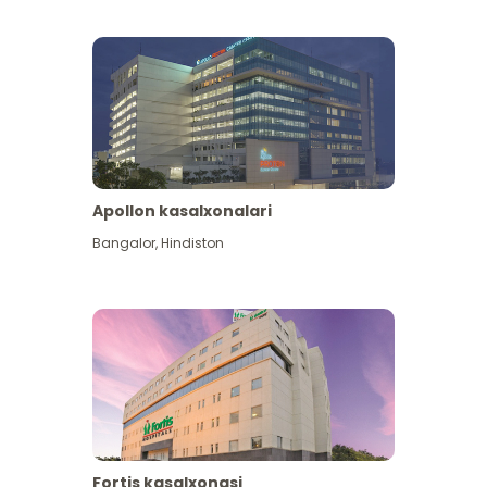
Apollon kasalxonalari
Koʻproq koʻrish
Bangalor
,
Hindiston
Fortis kasalxonasi