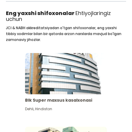
Eng yaxshi shifoxonalar
Ehtiyojlaringiz
uchun
JCI & NABH akkreditatsiyadan o'tgan shifoxonalar, eng yaxshi
tibbiy xodimlar bilan bir qatorda arzon narxlarda mavjud bo'lgan
zamonaviy jihozlar.
Blk Super maxsus kasalxonasi
Dehli
,
Hindiston