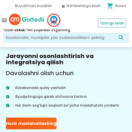
shopping_cart
Buyurtmani kuzatish
Hamkorlarga kirish
Arava
menu
Tizimga kirish
*
Izlash
Uzbek
Tilni yuqoridan o'zgartiring.
Jarayonni osonlashtirish va
integratsiya qilish
Davolashni olish uchun
Kasalxonada qulay yashash
Byudjetingizga qarab shifoxona tanlovi
Har doim sog'liqni saqlash bo'yicha maslahatchi yordami
Hozir maslahatlashing