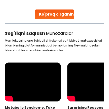
parenthood. Skilled technicians collect sperm using
specialized procedures to ensure optimal quality. Once
collected, they process the
Ko'proq o'rganing
Continue Reading
Sog'liqni saqlash
Munozaralar
Mamlakatning eng tajribali shifokorlari va tibbiyot mutaxassislari
bilan bizning platformamizdagi bemorlarning fikr-mulohazalari
bilan sharhlar va muhim muhokamalar.
Metabolic Syndrome: Take
Surprising Reasons fo