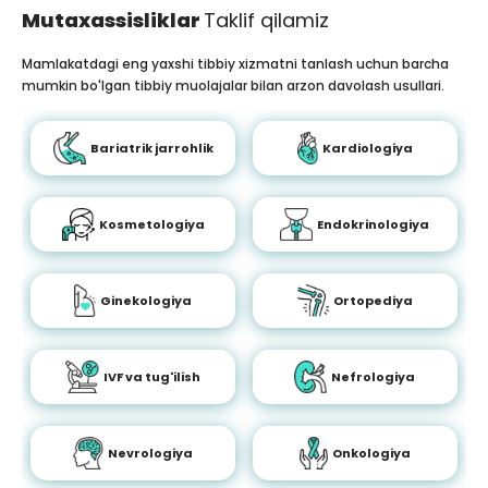
Mutaxassisliklar
Taklif qilamiz
Mamlakatdagi eng yaxshi tibbiy xizmatni tanlash uchun barcha
mumkin bo'lgan tibbiy muolajalar bilan arzon davolash usullari.
Bariatrik jarrohlik
Kardiologiya
Kosmetologiya
Endokrinologiya
Ginekologiya
Ortopediya
IVF va tug'ilish
Nefrologiya
Nevrologiya
Onkologiya