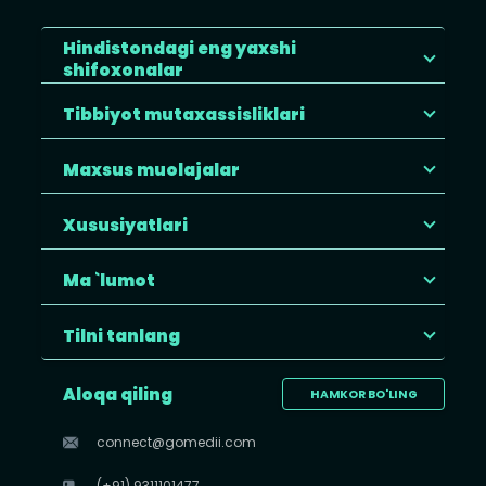
Hindistondagi eng yaxshi
shifoxonalar
Tibbiyot mutaxassisliklari
Maxsus muolajalar
Xususiyatlari
Ma `lumot
Tilni tanlang
Aloqa qiling
HAMKOR BO'LING
connect@gomedii.com
(+91) 9311101477