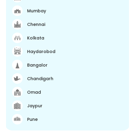
Mumbay
Chennai
Kolkata
Haydarobod
Bangalor
Chandigarh
Omad
Jaypur
Pune