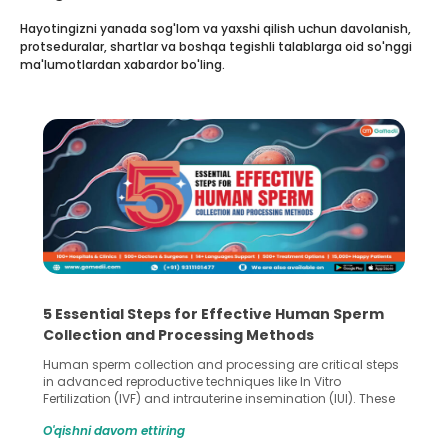
Hayotingizni yanada sog'lom va yaxshi qilish uchun davolanish,
protseduralar, shartlar va boshqa tegishli talablarga oid so'nggi
ma'lumotlardan xabardor bo'ling.
5 Essential Steps for Effective Human Sperm
Collection and Processing Methods
Human sperm collection and processing are critical steps
in advanced reproductive techniques like In Vitro
Fertilization (IVF) and intrauterine insemination (IUI). These
methods enable medical professionals to tackle fertility
O'qishni davom ettiring
challenges and help couples achieve their dream of