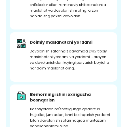
shifokorlar bilan zamonaviy shifoxonalarda
maslahat va davolanishni oling. arzon
narxda eng yaxshi davolash.
Doimiy maslahatchi yordami
Davolanish safaringiz davomida 24x7 tibbiy
maslahatchi yordami va yordami. Jarayon
va davolanishdan keyingi parvarish bo'yicha
har doim maslahat oling.
Bemorning ishini oxirigacha
boshqarish
Kashfiyotdan bo'shatilgunga qadar turli
hujjatlar, jumladan, ishni boshqarish yordami
bilan davolanish safari haqida muntazam
yangilanishlarni oling.