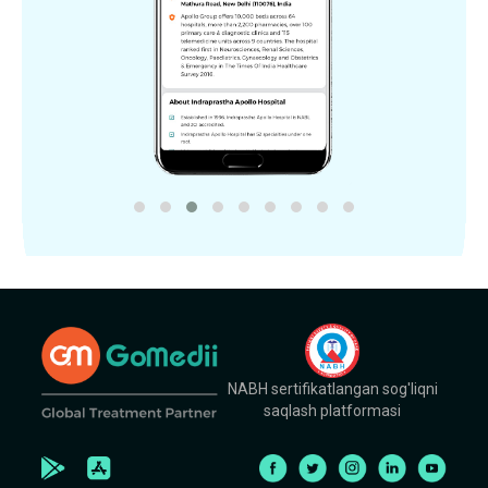
NABH sertifikatlangan sog'liqni
saqlash platformasi