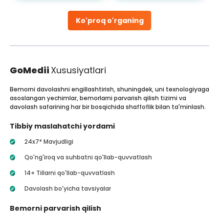
Ko'proq o'rganing
GoMedii
Xususiyatlari
Bemorni davolashni engillashtirish, shuningdek, uni texnologiyaga
asoslangan yechimlar, bemorlarni parvarish qilish tizimi va
davolash safarining har bir bosqichida shaffoflik bilan ta'minlash.
Tibbiy maslahatchi yordami
24x7* Mavjudligi
Qo'ng'iroq va suhbatni qo'llab-quvvatlash
14+ Tillarni qo'llab-quvvatlash
Davolash bo'yicha tavsiyalar
Bemorni parvarish qilish