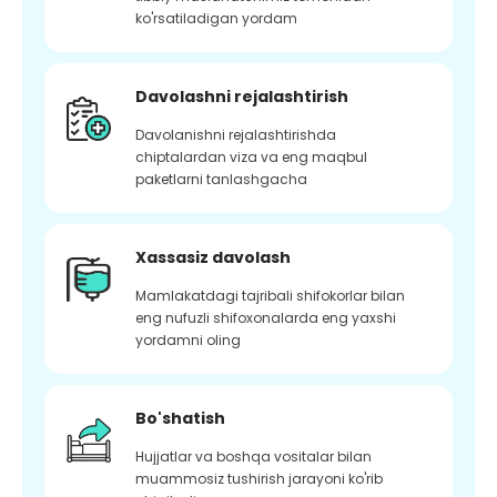
ko'rsatiladigan yordam
Davolashni rejalashtirish
Davolanishni rejalashtirishda
chiptalardan viza va eng maqbul
paketlarni tanlashgacha
Xassasiz davolash
Mamlakatdagi tajribali shifokorlar bilan
eng nufuzli shifoxonalarda eng yaxshi
yordamni oling
Bo'shatish
Hujjatlar va boshqa vositalar bilan
muammosiz tushirish jarayoni ko'rib