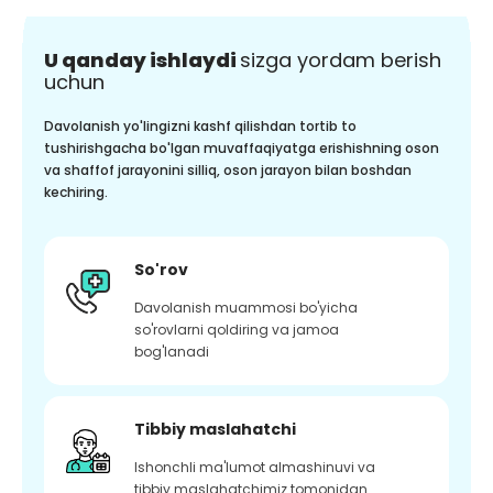
U qanday ishlaydi
sizga yordam berish
uchun
Davolanish yo'lingizni kashf qilishdan tortib to
tushirishgacha bo'lgan muvaffaqiyatga erishishning oson
va shaffof jarayonini silliq, oson jarayon bilan boshdan
kechiring.
So'rov
Davolanish muammosi bo'yicha
so'rovlarni qoldiring va jamoa
bog'lanadi
Tibbiy maslahatchi
Ishonchli ma'lumot almashinuvi va
tibbiy maslahatchimiz tomonidan