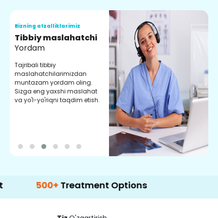
Bizning afzalliklarimiz
B
Tibbiy maslahatchi
O
Yordam
M
Tajribali tibbiy
S
maslahatchilarimizdan
y
muntazam yordam oling.
r
Sizga eng yaxshi maslahat
e
va yo'l-yo'riqni taqdim etish.
b
500+
Treatment Options