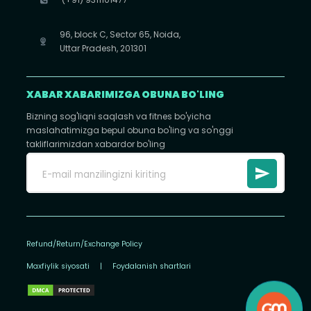
96, block C, Sector 65, Noida,
Uttar Pradesh, 201301
XABAR XABARIMIZGA OBUNA BO'LING
Bizning sog'liqni saqlash va fitnes bo'yicha
maslahatimizga bepul obuna bo'ling va so'nggi
takliflarimizdan xabardor bo'ling
Refund/Return/Exchange Policy
Maxfiylik siyosati
|
Foydalanish shartlari