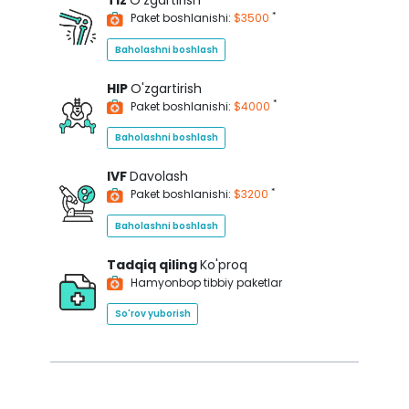
Tiz
O'zgartirish
*
Paket boshlanishi:
$3500
Baholashni boshlash
HIP
O'zgartirish
*
Paket boshlanishi:
$4000
Baholashni boshlash
IVF
Davolash
*
Paket boshlanishi:
$3200
Baholashni boshlash
Tadqiq qiling
Ko'proq
Hamyonbop tibbiy paketlar
So'rov yuborish