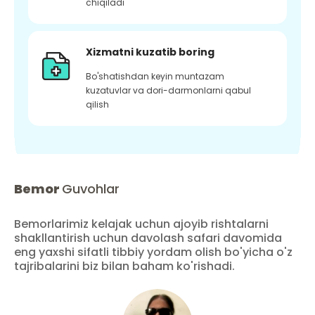
chiqiladi
Xizmatni kuzatib boring
Bo'shatishdan keyin muntazam
kuzatuvlar va dori-darmonlarni qabul
qilish
Bemor
Guvohlar
Bemorlarimiz kelajak uchun ajoyib rishtalarni
shakllantirish uchun davolash safari davomida
eng yaxshi sifatli tibbiy yordam olish bo'yicha o'z
tajribalarini biz bilan baham ko'rishadi.