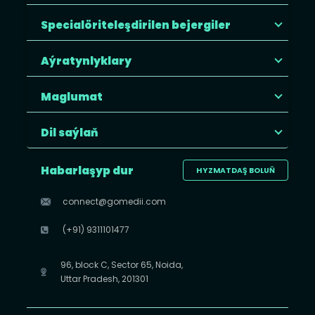
Specialöriteleşdirilen bejergiler
Aýratynlyklary
Maglumat
Dil saýlaň
Habarlaşyp dur
HYZMATDAŞ BOLUŇ
connect@gomedii.com
(+91) 9311101477
96, block C, Sector 65, Noida,
Uttar Pradesh, 201301