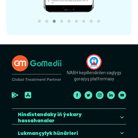
NABH kepillendirilen saglygy
goraýyş platformasy
Hindistandaky iň ýokary
hassahanalar
Lukmançylyk hünärleri