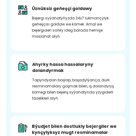
Üznüksiz geňeşçi goldawy
Bejergi syýahatyňyzda 24x7 lukmançylyk
geňeşçisi goldaw we kömek. Amal we
bejergiden soňky ideg barada hemişe
maslahat alyň.
Ahyrky hassa hassalaryny
dolandyrmak
Tapyndydan başlap, boşadylýança, dürli
resminamalary goşmak bilen, iş dolandyryş
kömegi bilen bejeriş syýahatynda yzygiderli
täzelikleri alyň.
Býudjet bilen dostlukly bejergiler we
kynçylyksyz mugt resminamalar