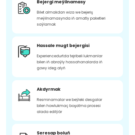
Bejergi meýilnamasy
Bilet almakdan wiza we bejeriş
meýilnamasynda iň amatly paketleri
saýlamak
Hassale mugt bejergisi
Experiencedurtda tejribeli lukmanlar
bilen iň abraýly hassahanalarda iň
gowy ideg alyň
Akdyrmak
Resminamalar we beýleki desgalar
bilen howlukmaç boşatma prosesi
alada edilýär
Seresap boluň