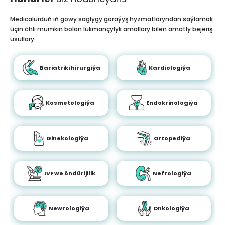
Medicalurduň iň gowy saglygy goraýyş hyzmatlaryndan saýlamak
üçin ähli mümkin bolan lukmançylyk amallary bilen amatly bejeriş
usullary.
Bariatriki hirurgiýa
Kardiologiýa
Kosmetologiýa
Endokrinologiýa
Ginekologiýa
Ortopediýa
IVF we öndürijilik
Nefrologiýa
Newrologiýa
Onkologiýa