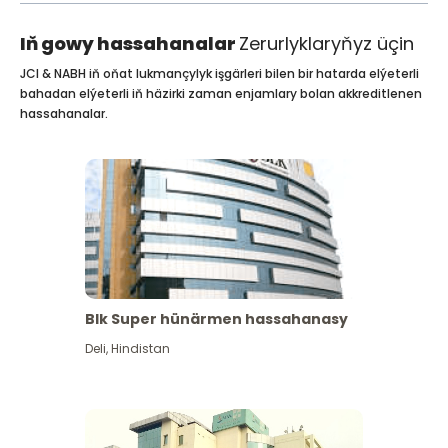
Iň gowy hassahanalar
Zerurlyklaryňyz üçin
JCI & NABH iň oňat lukmançylyk işgärleri bilen bir hatarda elýeterli
bahadan elýeterli iň häzirki zaman enjamlary bolan akkreditlenen
hassahanalar.
Blk Super hünärmen hassahanasy
Deli
,
Hindistan