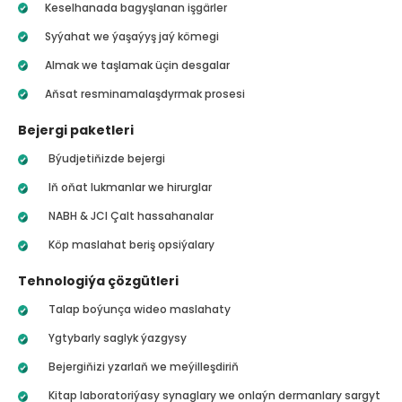
Keselhanada bagyşlanan işgärler
Syýahat we ýaşaýyş jaý kömegi
Almak we taşlamak üçin desgalar
Aňsat resminamalaşdyrmak prosesi
Bejergi paketleri
Býudjetiňizde bejergi
Iň oňat lukmanlar we hirurglar
NABH & JCI Çalt hassahanalar
Köp maslahat beriş opsiýalary
Tehnologiýa çözgütleri
Talap boýunça wideo maslahaty
Ygtybarly saglyk ýazgysy
Bejergiňizi yzarlaň we meýilleşdiriň
Kitap laboratoriýasy synaglary we onlaýn dermanlary sargyt