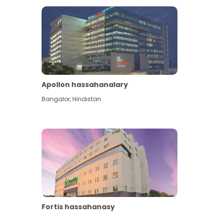
Apollon hassahanalary
Has giňişleýin gör
Bangalor
,
Hindistan
Fortis hassahanasy