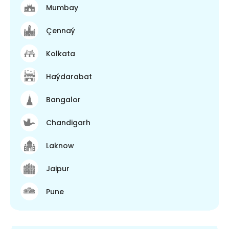
Mumbay
Çennaý
Kolkata
Haýdarabat
Bangalor
Chandigarh
Laknow
Jaipur
Pune