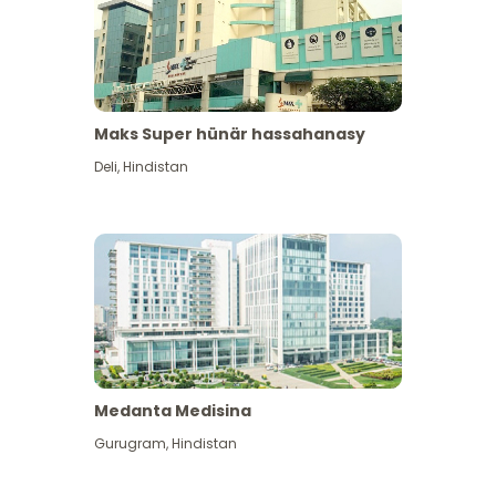
Maks Super hünär hassahanasy
Deli
,
Hindistan
Medanta Medisina
Gurugram
,
Hindistan