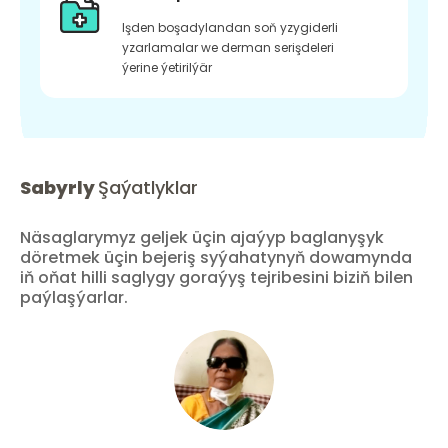
Işden boşadylandan soň yzygiderli
yzarlamalar we derman serişdeleri
ýerine ýetirilýär
Sabyrly
Şaýatlyklar
Näsaglarymyz geljek üçin ajaýyp baglanyşyk
döretmek üçin bejeriş syýahatynyň dowamynda
iň oňat hilli saglygy goraýyş tejribesini biziň bilen
paýlaşýarlar.