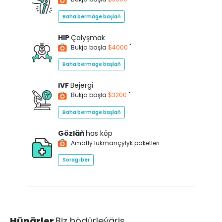
Baha bermäge başlaň
HIP
Çalyşmak
*
Bukja başla
$4000
Baha bermäge başlaň
IVF
Bejergi
*
Bukja başla
$3200
Baha bermäge başlaň
Gözläň
has köp
Amatly lukmançylyk paketleri
Sorag iber
Hünärler
Biz hödürleýäris