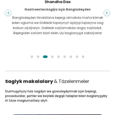
Shandha Das
Gastroenterologiýa üçin Bangladeşden
Bangladeşden Hindistana bejergi almakda maňa kömek
eden ogluma we GoMedii toparynyň ajaýyp toparyna sag
bolsun aýdýaryn. GoMedii saýlamakda dogry saýladyk.
Bejergiden soňam biziň bilen uly baglanyşyk saklaýarlar
Saglyk makalalary
& Täzelenmeler
Durmuşyňyzy has sagdyn we gowulaşdyrmak üçin bejergi,
proseduralar, şertler we beýleki degişli talaplar bilen baglanyşykly
iň täze maglumatlary alyň.