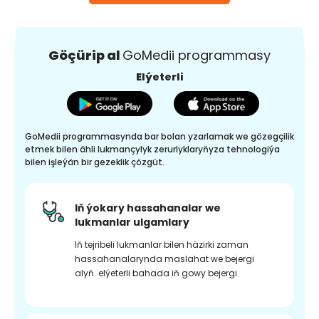
Göçürip al
GoMedii programmasy
Elýeterli
GoMedii programmasynda bar bolan yzarlamak we gözegçilik
etmek bilen ähli lukmançylyk zerurlyklaryňyza tehnologiýa
bilen işleýän bir gezeklik çözgüt.
Iň ýokary hassahanalar we
lukmanlar ulgamlary
Iň tejribeli lukmanlar bilen häzirki zaman
hassahanalarynda maslahat we bejergi
alyň. elýeterli bahada iň gowy bejergi.