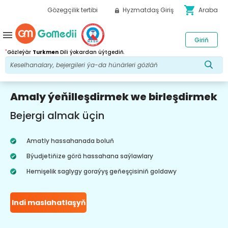
shopping_cart
Gözegçilik tertibi
Hyzmatdaş Giriş
Araba
menu
Giriň
*
Gözleýär
Turkmen
Dili ýokardan üýtgediň.
Amaly ýeňilleşdirmek we birleşdirmek
Bejergi almak üçin
Amatly hassahanada boluň
Býudjetiňize görä hassahana saýlawlary
Hemişelik saglygy goraýyş geňeşçisiniň goldawy
Indi maslahatlaşyň