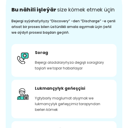
Bu nähili işleýär
size kömek etmek üçin
Bejergi syýahatyňyzy “Discovery” -den “Discharge” -e çenli
aňsat bir proses bilen üstünlikli amala aşyrmak üçin ýeňil
we aýdyň prosesi başdan geçiriň.
Sorag
Bejergi aladalaryňyza degişli soraglary
taşlaň we topar habarlaşar
Lukmançylyk geňeşçisi
Ygtybarly maglumat alyşmak we
lukmançylyk geňeşçimiz tarapyndan
berlen kömek