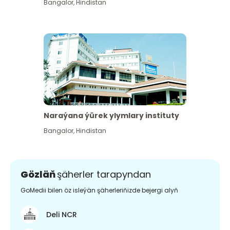
Bangalor
,
Hindistan
Naraýana ýürek ylymlary instituty
Bangalor
,
Hindistan
Gözläň
şäherler tarapyndan
GoMedii bilen öz isleýän şäherleriňizde bejergi alyň
Deli NCR