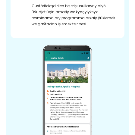
Custöriteleşdirilen bejeriş usullaryny alyň.
Býudjet üçin amatly we kynçylyksyz
resminamalary programma arkaly ýüklemek
we gaýtadan işlemek tejribesi.