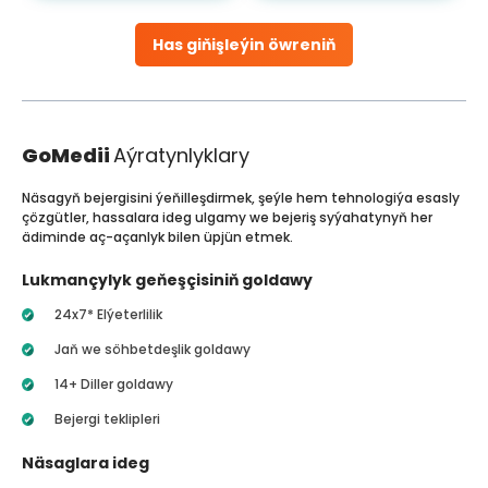
Has giňişleýin öwreniň
GoMedii
Aýratynlyklary
Näsagyň bejergisini ýeňilleşdirmek, şeýle hem tehnologiýa esasly
çözgütler, hassalara ideg ulgamy we bejeriş syýahatynyň her
ädiminde aç-açanlyk bilen üpjün etmek.
Lukmançylyk geňeşçisiniň goldawy
24x7* Elýeterlilik
Jaň we söhbetdeşlik goldawy
14+ Diller goldawy
Bejergi teklipleri
Näsaglara ideg