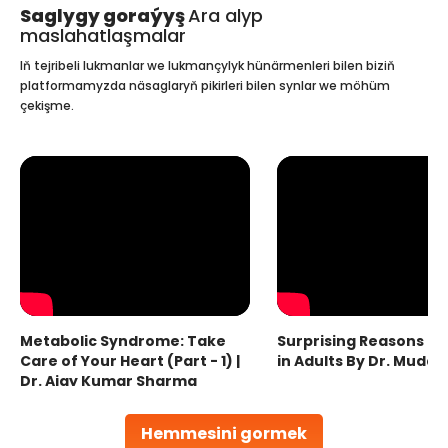
Saglygy goraýyş
Ara alyp
maslahatlaşmalar
Iň tejribeli lukmanlar we lukmançylyk hünärmenleri bilen biziň
platformamyzda näsaglaryň pikirleri bilen synlar we möhüm
çekişme.
Metabolic Syndrome: Take
Surprising Reasons fo
Care of Your Heart (Part - 1) |
in Adults By Dr. Mudas
Dr. Ajay Kumar Sharma
Hemmesini gormek