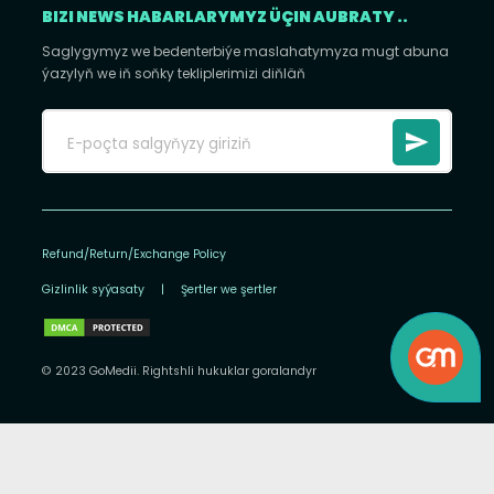
BIZI NEWS HABARLARYMYZ ÜÇIN AUBRATY ..
Saglygymyz we bedenterbiýe maslahatymyza mugt abuna
ýazylyň we iň soňky tekliplerimizi diňläň
Refund/Return/Exchange Policy
Gizlinlik syýasaty
|
Şertler we şertler
© 2023 GoMedii. Rightshli hukuklar goralandyr