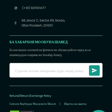
(+91) 9311101477
96, block C, Sector 65, Noida,
Uttar Pradesh, 201301
БА ХАБАРХОИ МО ОБУНА ШАВЕД
Ба маслиҳати саломатӣ ва фитнеси мо обунаи ройгон гиред ва аз
пешниҳодҳои охирини мо бохабар бошед
Refund/Return/Exchange Policy
Сиёсати Корбурди Маълумоти Шахсӣ
|
Шартҳо ва шартҳо