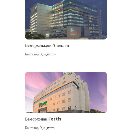
Беморхонаҳои Аполлон
Бангалор
,
Ҳиндустон
Бештар дидан
Беморхонаи Fortis
Бангалор
,
Ҳиндустон