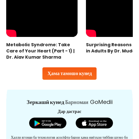
Metabolic Syndrome: Take
Surprising Reasons fo
Care of Your Heart (Part - 1) |
in Adults By Dr. Mudas
Dr. Ajay Kumar Sharma
Ҳама тамошо кунед
Зеркашӣ кунед
Барномаи GoMedii
Дар дастрас
Ҳалли ягонаи ба технология асосёфта барои ҳама ниёзҳои тиббии шумо бо