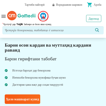
shopping_cart
Тартиби пайгирӣ
Воридшавии шарикон
Ароба
menu
Даромад
*
Ҷустуҷӯ дар
Tajik
Забонро аз боло иваз кунед.
Барои осон кардан ва муттаҳид кардани
раванд
Барои гирифтани табобат
Истгоҳи бароҳат дар беморхона
Интихоби беморхона мувофиқи буҷаи шумо
Дастгирии ҳама вақт дар соҳаи тандурустӣ
Ҳоло машварат кунед