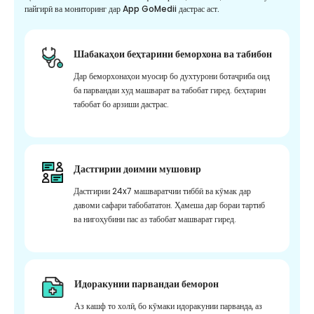
пайгирӣ ва мониторинг дар App GoMedii дастрас аст.
Шабакаҳои беҳтарини беморхона ва табибон
Дар беморхонаҳои муосир бо духтурони ботаҷриба оид
ба парвандаи худ машварат ва табобат гиред. беҳтарин
табобат бо арзиши дастрас.
Дастгирии доимии мушовир
Дастгирии 24x7 машваратчии тиббӣ ва кӯмак дар
давоми сафари табобататон. Ҳамеша дар бораи тартиб
ва нигоҳубини пас аз табобат машварат гиред.
Идоракунии парвандаи беморон
Аз кашф то холӣ, бо кӯмаки идоракунии парванда, аз