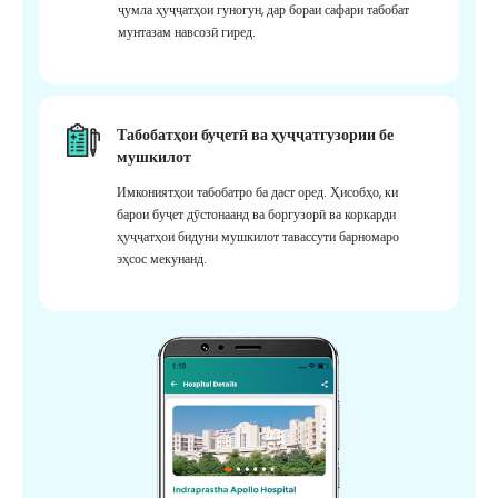
ҷумла ҳуҷҷатҳои гуногун, дар бораи сафари табобат
мунтазам навсозӣ гиред.
Табобатҳои буҷетӣ ва ҳуҷҷатгузории бе
мушкилот
Имкониятҳои табобатро ба даст оред. Ҳисобҳо, ки
барои буҷет дӯстонаанд ва боргузорӣ ва коркарди
ҳуҷҷатҳои бидуни мушкилот тавассути барномаро
эҳсос мекунанд.