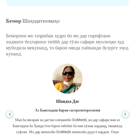
Бемор
Шаҳодатномаҳо
Беморони мо таҷрибаи худро бо мо дар гирифтани
хидмати беҳтарини тиббӣ дар тӯли сафари муолиҷаи худ
мубодила мекунанд, то барои оянда пайванди бузурге эҷод
кунанд.
Шандха Дас
Аз Бангладеш барои гастроэнтерология
Ман ба писарам ва дастаи олиҷаноби GoMedii, ки дар сафари ман аз
Бангладеш ба Ҳиндустон барои табобат ба ман кӯмак карданд, ташаккур
гуфтам. Мо дар интихоби GoMedii интихоби дуруст кардем. Онҳо