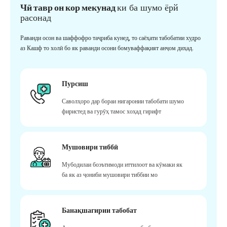
Чӣ тавр он кор мекунад
ки ба шумо ёрй
расонад
Раванди осон ва шаффофро таҷриба кунед, то саёҳати табобатии худро
аз Кашф то холӣ бо як раванди осони бомуваффақият анҷом диҳад.
Пурсиш
Саволҳоро дар бораи нигаронии табобати шумо
фиристед ва гурӯҳ тамос хоҳад гирифт
Мушовири тиббӣ
Мубодилаи боэътимоди иттилоот ва кӯмаки як
ба як аз ҷониби мушовири тиббии мо
Банақшагирии табобат