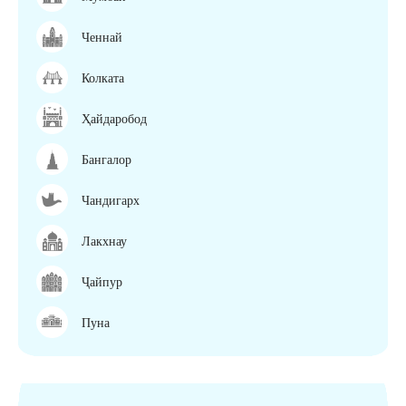
Ченнай
Колката
Ҳайдаробод
Бангалор
Чандигарх
Лакхнау
Ҷайпур
Пуна