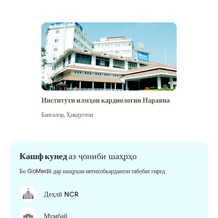
Институти илмҳои кардиологии Нараяна
Бангалор
,
Ҳиндустон
Кашф кунед
аз ҷониби шаҳрҳо
Бо GoMedii дар шаҳрҳои интихобкардаатон табобат гиред
Деҳлӣ NCR
Мумбай