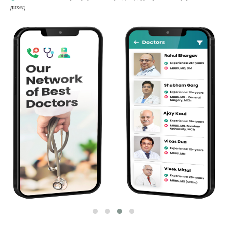
диҳед