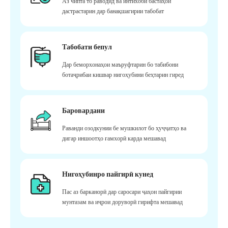
Аз чипта то раводид ва интихоби бастаҳои
дастрастарин дар банақшагирии табобат
Табобати бепул
Дар беморхонаҳои маъруфтарин бо табибони
ботаҷрибаи кишвар нигоҳубини беҳтарин гиред
Баровардани
Раванди озодкунии бе мушкилот бо ҳуҷҷатҳо ва
дигар иншоотҳо ғамхорӣ карда мешавад
Нигоҳубинро пайгирӣ кунед
Пас аз барканорӣ дар саросари ҷаҳон пайгирии
мунтазам ва иҷрои доруворӣ гирифта мешавад