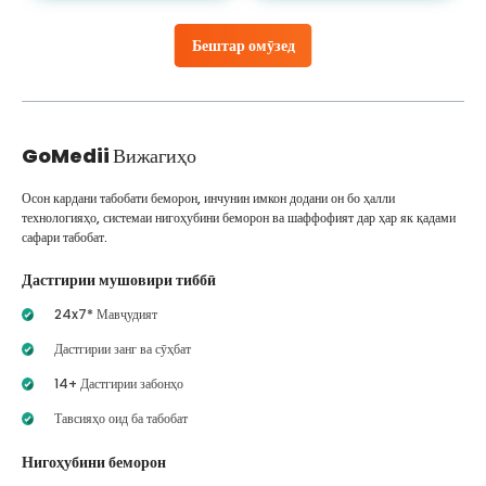
Бештар омӯзед
GoMedii
Вижагиҳо
Осон кардани табобати беморон, инчунин имкон додани он бо ҳалли
технологияҳо, системаи нигоҳубини беморон ва шаффофият дар ҳар як қадами
сафари табобат.
Дастгирии мушовири тиббӣ
24x7* Мавҷудият
Дастгирии занг ва сӯҳбат
14+ Дастгирии забонҳо
Тавсияҳо оид ба табобат
Нигоҳубини беморон