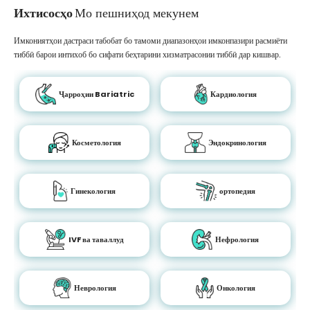
Ихтисосҳо
Мо пешниҳод мекунем
Имкониятҳои дастраси табобат бо тамоми диапазонҳои имконпазири расмиёти
тиббӣ барои интихоб бо сифати беҳтарини хизматрасонии тиббӣ дар кишвар.
Ҷарроҳии Bariatric
Кардиология
Косметология
Эндокринология
Гинекология
ортопедия
IVF ва таваллуд
Нефрология
Неврология
Онкология