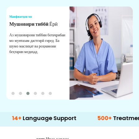
Манфиатҳои мо
М
Мушовири тиббӣ
Ёрӣ
В
М
Аз мушовирони тиббии ботаҷрибаи
мо мунтазам дастгирӣ гиред. Ба
М
шумо маслиҳат ва роҳнамоии
б
беҳтарин медиҳад.
д
б
+
Language Support
500+
Treatment Opti