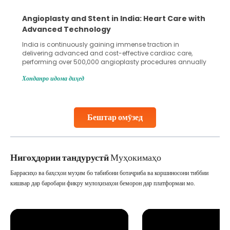
Angioplasty and Stent in India: Heart Care with
Advanced Technology
India is continuously gaining immense traction in
delivering advanced and cost-effective cardiac care,
performing over 500,000 angioplasty procedures annually
with a success rate exceeding 90%. Patients across the
Хонданро идома диҳед
globe are searching for treatments like angioplasty and
stent placement in Indian hospitals, owing to the
combination of high-quality care and affordability.
Studies, such as one published
Бештар омӯзед
Continue Reading
Нигоҳдории тандурустӣ
Муҳокимаҳо
Баррасиҳо ва баҳсҳои муҳим бо табибони ботаҷриба ва коршиносони тиббии
кишвар дар баробари фикру мулоҳизаҳои беморон дар платформаи мо.