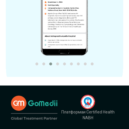
Платформаи Certified Health
NABH