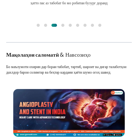
ҳатто пас аз табобат бо мо робитаи бузург доранд
Мақолаҳои саломатӣ
& Навсозиҳо
Бо маълумоти охирин дар бораи табобат, тартиб, шароит ва дигар талаботҳои
дахлдор барои солимтар ва беҳтар кардани ҳаёти шумо огоҳ шавед.