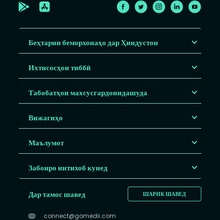
Беҳтарин беморхонаҳо дар Ҳиндустон
Ихтисосҳои тиббӣ
Табобатҳои махсусгардонидашуда
Вижагиҳо
Маълумот
Забонро интихоб кунед
Дар тамос шавед
ШАРИК ШАВЕД
connect@gomedii.com