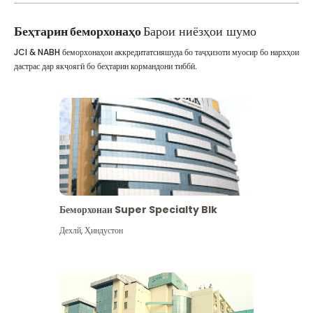
Беҳтарин беморхонаҳо
Барои ниёзҳои шумо
JCI & NABH беморхонаҳои аккредитатсияшуда бо таҷҳизоти муосир бо нархҳои
дастрас дар якҷоягӣ бо беҳтарин кормандони тиббӣ.
Беморхонаи Super Specialty Blk
Дехлй
,
Ҳиндустон