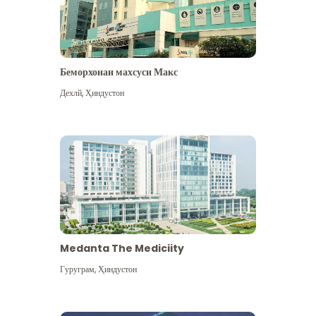
Беморхонаи махсуси Макс
Дехлй
,
Ҳиндустон
Medanta The Mediciity
Гуруграм
,
Ҳиндустон