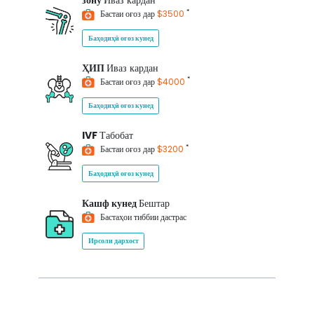
зону
Иваз кардан
*
Бастаи оғоз дар
$3500
Баҳодиҳӣ оғоз кунед
ҲИП
Иваз кардан
*
Бастаи оғоз дар
$4000
Баҳодиҳӣ оғоз кунед
IVF
Табобат
*
Бастаи оғоз дар
$3200
Баҳодиҳӣ оғоз кунед
Кашф кунед
Бештар
Бастаҳои тиббии дастрас
Ирсоли дархост