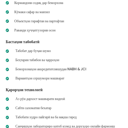
Кормандони содиқ дар беморхона
Кӯмаки сафар ва манзил
Объектҳои гирифтан ва партофтан
Раванди ҳуҷҷатгузории осон
Бастаҳои табобатӣ
Табобат дар буҷаи шумо
Беҳтарин табибон ва ҷарроҳон
Беморхонаҳои аккредитатсияшудаи NABH & JCI
Вариантҳои сершумори машварат
Қарорҳои технологӣ
Аз рӯи дархост машварати видеоӣ
Сабти саломатии бехатар
Табобати худро пайгирӣ ва ба нақша гиред
Санҷишҳои лабораториро китоб кунед ва доруҳоро онлайн фармоиш