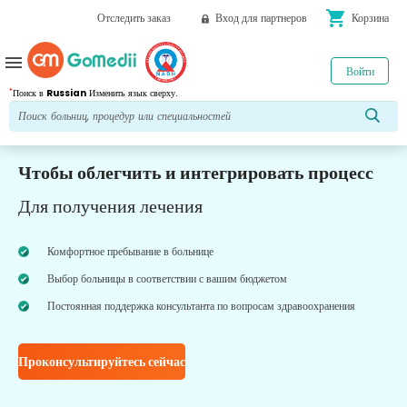
shopping_cart
Отследить заказ
Вход для партнеров
Корзина
menu
Войти
*
Поиск в
Russian
Изменить язык сверху.
Чтобы облегчить и интегрировать процесс
Для получения лечения
Комфортное пребывание в больнице
Выбор больницы в соответствии с вашим бюджетом
Постоянная поддержка консультанта по вопросам здравоохранения
Проконсультируйтесь сейчас