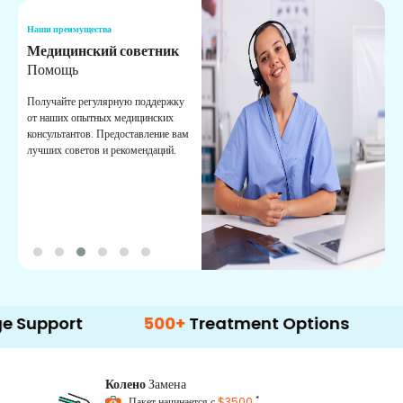
Наши преимущества
Н
Медицинский советник
О
Помощь
К
Получайте регулярную поддержку
О
от наших опытных медицинских
с
консультантов. Предоставление вам
п
лучших советов и рекомендаций.
в
о
rt
500+
Treatment Options
Колено
Замена
*
Пакет начинается с
$3500