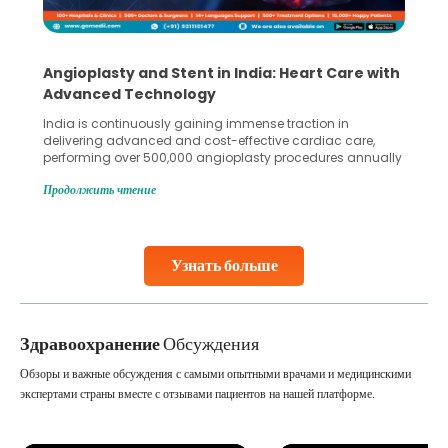
5 Essential Steps for Effective Human Sperm
Collection and Processing Methods
Human sperm collection and processing are critical steps
in advanced reproductive techniques like In Vitro
Fertilization (IVF) and intrauterine insemination (IUI). These
methods enable medical professionals to tackle fertility
Продолжить чтение
challenges and help couples achieve their dream of
parenthood. Skilled technicians collect sperm using
specialized procedures to ensure optimal quality. Once
collected, they process the
Узнать больше
Continue Reading
Здравоохранение
Обсуждения
Обзоры и важные обсуждения с самыми опытными врачами и медицинскими
экспертами страны вместе с отзывами пациентов на нашей платформе.