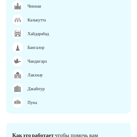
Ченнаи
Калькутта
Хайдарабад
Бангалор
Чандигарх
Лакхнау
Джайпур
Пуна
Как это работает
чтобы помочь вам