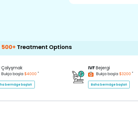
ment Options
P
Çalyşmak
IVF
Bejergi
*
*
Bukja başla
$4000
Bukja başla
$3200
ha bermäge başlaň
Baha bermäge başlaň