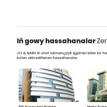
Iň gowy hassahanalar
Zer
JCI & NABH iň oňat lukmançylyk işgärleri bilen bir h
bolan akkreditlenen hassahanalar.
Blk Super hünärmen
Maks Supe