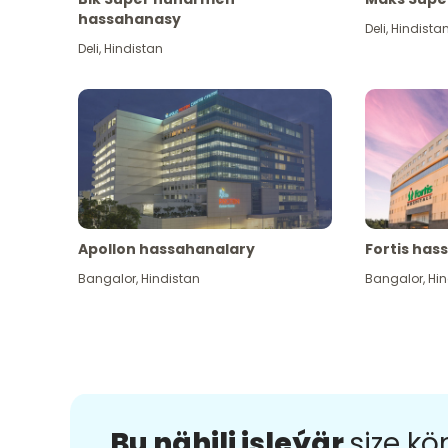
hassahanasy
Deli
,
Hindista
Deli
,
Hindistan
Apollon hassahanalary
Fortis has
Bangalor
,
Hindistan
Bangalor
,
Hin
Bu nähili işleýär
size k