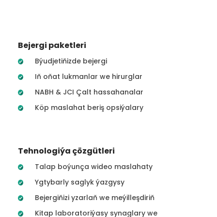
Bejergi paketleri
Býudjetiňizde bejergi
Iň oňat lukmanlar we hirurglar
NABH & JCI Çalt hassahanalar
Köp maslahat beriş opsiýalary
Tehnologiýa çözgütleri
Talap boýunça wideo maslahaty
Ygtybarly saglyk ýazgysy
Bejergiňizi yzarlaň we meýilleşdiriň
Kitap laboratoriýasy synaglary we