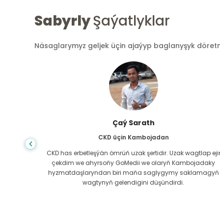
Sabyrly
Şaýatlyklar
Näsaglarymyz geljek üçin ajaýyp baglanyşyk döretmek
Arif Hafiz
Bagyr sirrozy üçin Bangladeşden
lap ejir
Durmuşyň nädogry öwrüm edendigini hiç wagt
jadaky
bilmeýärsiň, maňa Bagyr sirrozy diagnozy goýlanda,
lamagyň
meniň gidip biljek ýerim ýokdy. Maliýe serişdelerim azdy w
näme etjegimi bilmedim. Bangladeşdäki GoMedii-iň
hyzmatdaşy ny bilen habarlaşdym.