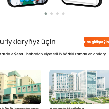
urlyklaryňyz üçin
Has giňişleýi
atarda elýeterli bahadan elýeterli iň häzirki zaman enjamlary
r hünär hassahanasy
Medanta Medisina