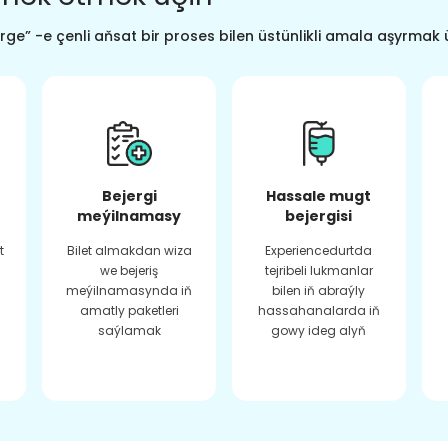
ge” -e çenli aňsat bir proses bilen üstünlikli amala aşyrmak 
Bejergi
Hassale mugt
meýilnamasy
bejergisi
t
Bilet almakdan wiza
Experiencedurtda
we bejeriş
tejribeli lukmanlar
meýilnamasynda iň
bilen iň abraýly
amatly paketleri
hassahanalarda iň
saýlamak
gowy ideg alyň