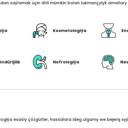
an saýlamak üçin ähli mümkin bolan lukmançylyk amallary bi
giýa
Kosmetologiýa
En
öndürijilik
Nefrologiýa
New
ologiýa esasly çözgütler, hassalara ideg ulgamy we bejeriş s