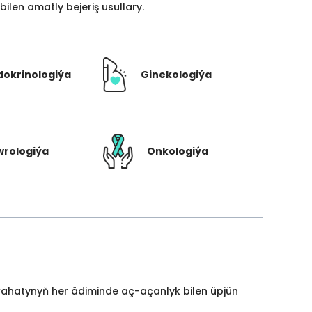
len amatly bejeriş usullary.
dokrinologiýa
Ginekologiýa
rologiýa
Onkologiýa
yýahatynyň her ädiminde aç-açanlyk bilen üpjün