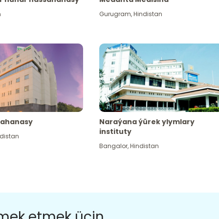
n
Gurugram
,
Hindistan
sahanasy
Naraýana ýürek ylymlary
instituty
distan
Bangalor
,
Hindistan
ömek etmek üçin