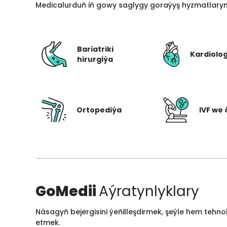
Medicalurduň iň gowy saglygy goraýyş hyzmatlarynd
Bariatriki
Kardiolo
hirurgiýa
Ortopediýa
IVF we 
GoMedii
Aýratynlyklary
Näsagyň bejergisini ýeňilleşdirmek, şeýle hem tehn
etmek.