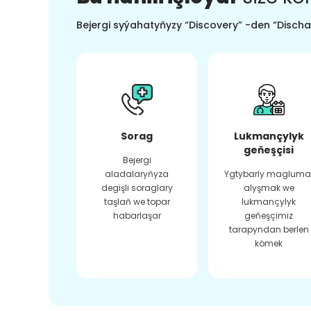
Bejergi syýahatyňyzy “Discovery” -den “Dischar
Sorag
Lukmançylyk
geňeşçisi
Bejergi
aladalaryňyza
Ygtybarly magluma
degişli soraglary
alyşmak we
taşlaň we topar
lukmançylyk
habarlaşar
geňeşçimiz
tarapyndan berlen
kömek