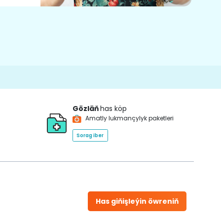
Gözläň
has köp
Amatly lukmançylyk paketleri
Sorag iber
Has giňişleýin öwreniň