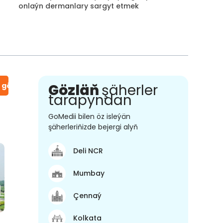
onlaýn dermanlary sargyt etmek
n gör
Gözläň
şäherler
tarapyndan
GoMedii bilen öz isleýän
şäherleriňizde bejergi alyň
Deli NCR
Mumbay
Çennaý
Kolkata