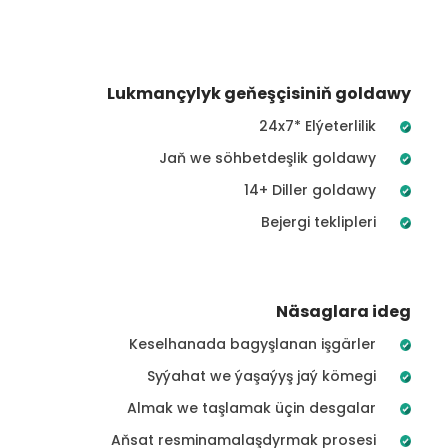
Lukmançylyk geňeşçisiniň goldawy
24x7* Elýeterlilik
Jaň we söhbetdeşlik goldawy
14+ Diller goldawy
Bejergi teklipleri
Näsaglara ideg
Keselhanada bagyşlanan işgärler
Syýahat we ýaşaýyş jaý kömegi
Almak we taşlamak üçin desgalar
Aňsat resminamalaşdyrmak prosesi