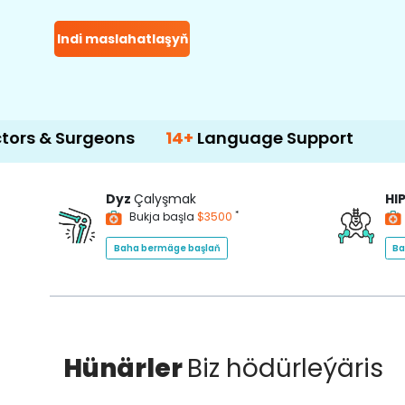
Indi maslahatlaşyň
eons
14+
Language Support
500+
Treat
Dyz
Çalyşmak
HI
*
Bukja başla
$3500
Baha bermäge başlaň
Ba
Hünärler
Biz hödürleýäris