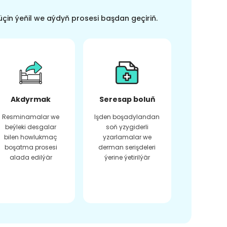
üçin ýeňil we aýdyň prosesi başdan geçiriň.
Akdyrmak
Seresap boluň
Resminamalar we
Işden boşadylandan
beýleki desgalar
soň yzygiderli
bilen howlukmaç
yzarlamalar we
boşatma prosesi
derman serişdeleri
alada edilýär
ýerine ýetirilýär