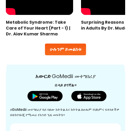
Metabolic Syndrome: Take
Surprising Reasons fo
Care of Your Heart (Part - 1) |
in Adults By Dr. Mudas
Dr. Ajay Kumar Sharma
ሁሉንም ይመልከቱ
አውርድ
GoMedii መተግበሪያ
በ ላይ ይገኛል።
በGoMedii መተግበሪያ ላይ ባለው ክትትል እና ክትትል ለሁሉም የህክምና ፍላጎቶችዎ
በቴክኖሎጂ የሚመራ የአንድ ጊዜ መፍትሄ።