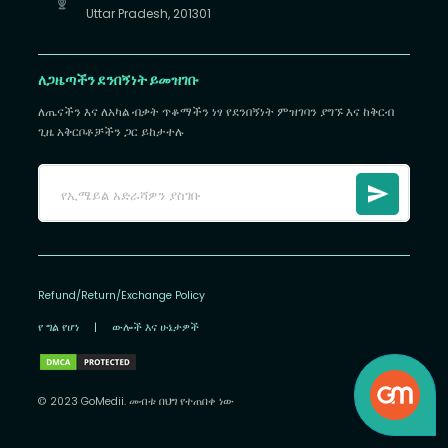
Uttar Pradesh, 201301
ለጋዜጣችን ደንበኝነት ይመዝገቡ
ለጤናችን እና ለአካል ብቃት ጥቆማችን ነፃ የደንበኝነት ምዝገባን ያግኙ እና ከቅርብ
ጊዜ አቅርቦቶቻችን ጋር ይከታተሉ
Refund/Return/Exchange Policy
የ ግል የሆነ
|
ውሎች እና ሁኔታዎች
© 2023 GoMedii. መብቱ በህግ የተጠበቀ ነው