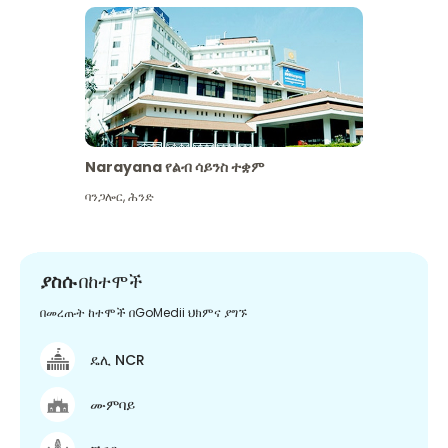
Narayana የልብ ሳይንስ ተቋም
ባንጋሎር
,
ሕንድ
ያስሱ
በከተሞች
በመረጡት ከተሞች በGoMedii ህክምና ያግኙ
ዴሊ NCR
ሙምባይ