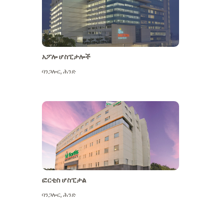
አፖሎ ሆስፒታሎች
ባንጋሎር
,
ሕንድ
ተጨማሪ ይመልከቱ
ፎርቲስ ሆስፒታል
ባንጋሎር
,
ሕንድ