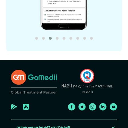
NABH የተረጋገጠ የጤና እንክብካቤ
መድረክ
በህንድ ውስጥ ከፍተኛ ሆስፒታሎች