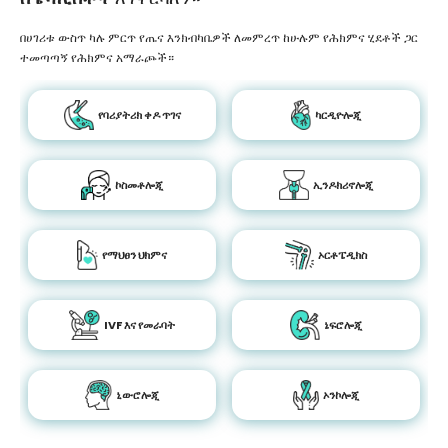
በሀገሪቱ ውስጥ ካሉ ምርጥ የጤና እንክብካቤዎች ለመምረጥ ከሁሉም የሕክምና ሂደቶች ጋር
ተመጣጣኝ የሕክምና አማራጮች።
የባሪያትሪክ ቀዶ ጥገና
ካርዲዮሎጂ
ኮስመቶሎጂ
ኢንዶክሪኖሎጂ
የማህፀን ህክምና
ኦርቶፔዲክስ
IVF እና የመራባት
ኔፍሮሎጂ
ኒውሮሎጂ
ኦንኮሎጂ