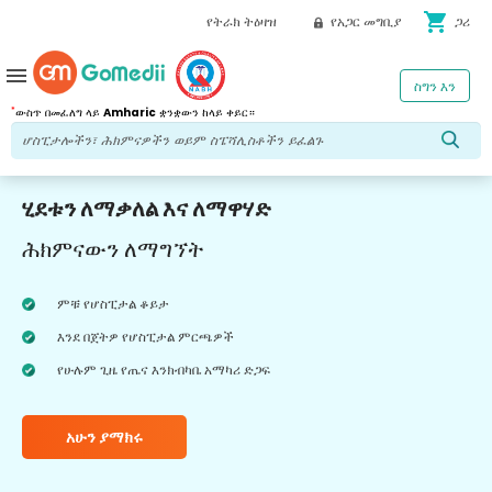
shopping_cart
የትራክ ትዕዛዝ
የአጋር መግቢያ
ጋሪ
menu
ስግን እን
*
ውስጥ በመፈለግ ላይ
Amharic
ቋንቋውን ከላይ ቀይር።
ሂደቱን ለማቃለል እና ለማዋሃድ
ሕክምናውን ለማግኘት
ምቹ የሆስፒታል ቆይታ
እንደ በጀትዎ የሆስፒታል ምርጫዎች
የሁሉም ጊዜ የጤና እንክብካቤ አማካሪ ድጋፍ
አሁን ያማክሩ