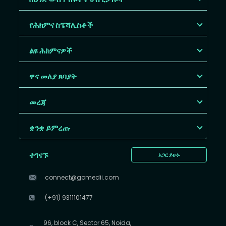
የሕክምና ስፔሻሊስቶች
ልዩ ሕክምናዎች
ዋና መለያ ጸባያት
መረጃ
ቋንቋ ይምረጡ
ተገናኙ
አጋር ይሁኑ
connect@gomedii.com
(+91) 9311101477
96, block C, Sector 65, Noida,