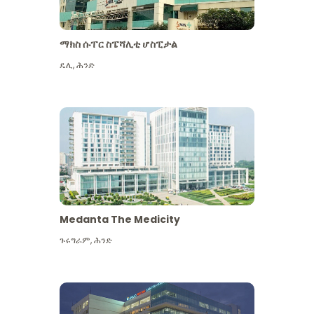
ማክስ ሱፐር ስፔሻሊቲ ሆስፒታል
ዴሊ
,
ሕንድ
Medanta The Medicity
ጉሩግራም
,
ሕንድ