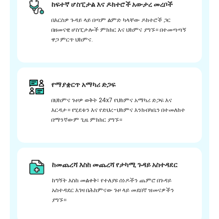
ከፍተኛ ሆስፒታል እና ዶክተሮች አውታረ መረቦች
በእርስዎ ጉዳይ ላይ በጣም ልምድ ካላቸው ዶክተሮች ጋር
በዘመናዊ ሆስፒታሎች ምክክር እና ህክምና ያግኙ። በተመጣጣኝ
ዋጋ ምርጥ ህክምና.
የማያቋርጥ አማካሪ ድጋፍ
በህክምና ጉዞዎ ወቅት 24x7 የህክምና አማካሪ ድጋፍ እና
እርዳታ። የሂደቱን እና የድህረ-ህክምና እንክብካቤን በተመለከተ
በማንኛውም ጊዜ ምክክር ያግኙ።
ከመጨረሻ እስከ መጨረሻ የታካሚ ጉዳይ አስተዳደር
ከግኝት እስከ መልቀቅ፣ የተለያዩ ሰነዶችን ጨምሮ በጉዳይ
አስተዳደር እገዛ በሕክምናው ጉዞ ላይ መደበኛ ዝመናዎችን
ያግኙ።