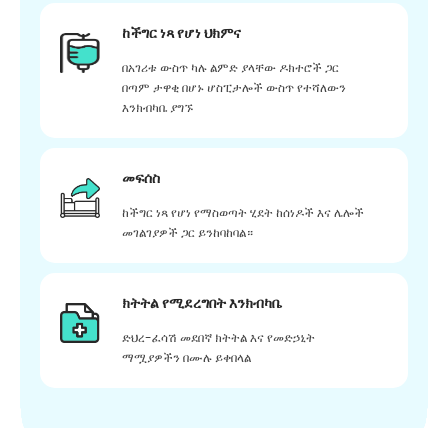
ከችግር ነጻ የሆነ ህክምና
በአገሪቱ ውስጥ ካሉ ልምድ ያላቸው ዶክተሮች ጋር
በጣም ታዋቂ በሆኑ ሆስፒታሎች ውስጥ የተሻለውን
እንክብካቤ ያግኙ
መፍሰስ
ከችግር ነጻ የሆነ የማስወጣት ሂደት ከሰነዶች እና ሌሎች
መገልገያዎች ጋር ይንከባከባል።
ክትትል የሚደረግበት እንክብካቤ
ድህረ-ፈሳሽ መደበኛ ክትትል እና የመድኃኒት
ማሟያዎችን በሙሉ ይቀበላል