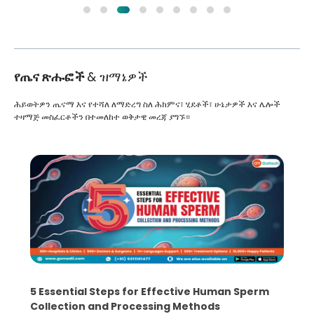
የጤና ጽሑፎች
& ዝማኔዎች
ሕይወትዎን ጤናማ እና የተሻለ ለማድረግ ስለ ሕክምና፣ ሂደቶች፣ ሁኔታዎች እና ሌሎች
ተዛማጅ መስፈርቶችን በተመለከተ ወቅታዊ መረጃ ያግኙ።
5 Essential Steps for Effective Human Sperm
Collection and Processing Methods