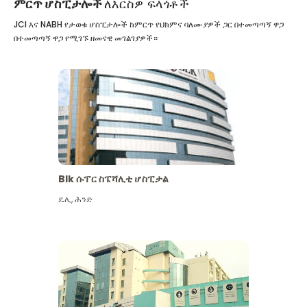
ምርጥ ሆስፒታሎች
ለእርስዎ ፍላጎቶች
JCI እና NABH የታወቁ ሆስፒታሎች ከምርጥ የህክምና ባለሙያዎች ጋር በተመጣጣኝ ዋጋ
በተመጣጣኝ ዋጋ የሚገኙ ዘመናዊ መገልገያዎች።
Blk ሱፐር ስፔሻሊቲ ሆስፒታል
ዴሊ
,
ሕንድ