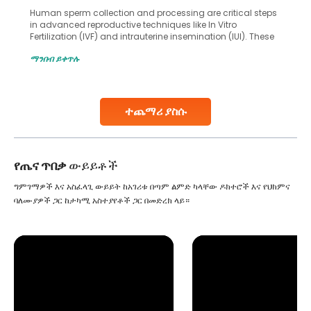
Human sperm collection and processing are critical steps
in advanced reproductive techniques like In Vitro
Fertilization (IVF) and intrauterine insemination (IUI). These
methods enable medical professionals to tackle fertility
ማንበብ ይቀጥሉ
challenges and help couples achieve their dream of
parenthood. Skilled technicians collect sperm using
specialized procedures to ensure optimal quality. Once
collected, they process the
ተጨማሪ ያስሱ
Continue Reading
የጤና ጥበቃ
ውይይቶች
ግምገማዎች እና አስፈላጊ ውይይት ከአገሪቱ በጣም ልምድ ካላቸው ዶክተሮች እና የህክምና
ባለሙያዎች ጋር ከታካሚ አስተያየቶች ጋር በመድረክ ላይ።