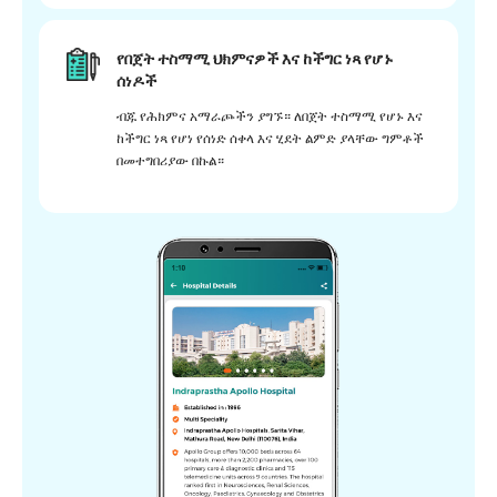
የበጀት ተስማሚ ህክምናዎች እና ከችግር ነጻ የሆኑ
ሰነዶች
ብጁ የሕክምና አማራጮችን ያግኙ። ለበጀት ተስማሚ የሆኑ እና
ከችግር ነጻ የሆነ የሰነድ ሰቀላ እና ሂደት ልምድ ያላቸው ግምቶች
በመተግበሪያው በኩል።