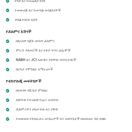
የጉዞ እና የመጠለያ እገዛ
የመውሰጃ እና የመጣል መገልገያዎች
ቀላል የሰነድ ሂደት
የሕክምና እሽጎች
በእርስዎ በጀት ውስጥ ሕክምና
ምርጥ ዶክተሮች እና የቀዶ ጥገና ሐኪሞች
NABH እና JCI እውቅና ያላቸው ሆስፒታሎች
በርካታ የምክክር አማራጮች
የቴክኖሎጂ መፍትሄዎች
በፍላጎት የቪዲዮ ምክክር
ደህንነቱ የተጠበቀ የጤና መዝገብ
ሕክምናዎን ይከታተሉ እና ያቅዱ
የመጽሐፍ የላብራቶሪ ሙከራዎች እና መድሃኒቶች በመስመር ላይ ይዘዙ