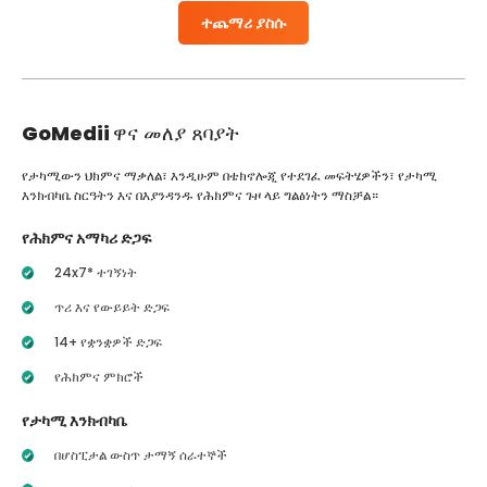
ተጨማሪ ያስሱ
GoMedii
ዋና መለያ ጸባያት
የታካሚውን ህክምና ማቃለል፣ እንዲሁም በቴክኖሎጂ የተደገፈ መፍትሄዎችን፣ የታካሚ
እንክብካቤ ስርዓትን እና በእያንዳንዱ የሕክምና ጉዞ ላይ ግልፅነትን ማስቻል።
የሕክምና አማካሪ ድጋፍ
24x7* ተገኝነት
ጥሪ እና የውይይት ድጋፍ
14+ የቋንቋዎች ድጋፍ
የሕክምና ምክሮች
የታካሚ እንክብካቤ
በሆስፒታል ውስጥ ታማኝ ሰራተኞች