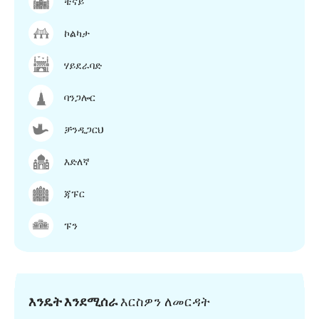
ቼናይ
ኮልካታ
ሃይደራባድ
ባንጋሎር
ቻንዲጋርህ
እድለኛ
ጃፑር
ፑን
እንዴት እንደሚሰራ
እርስዎን ለመርዳት