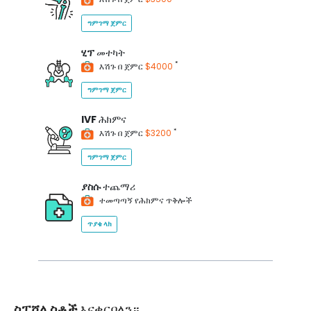
ግምገማ ጀምር
ሂፕ
መተካት
*
እሽጉ በ ጀምር
$4000
ግምገማ ጀምር
IVF
ሕክምና
*
እሽጉ በ ጀምር
$3200
ግምገማ ጀምር
ያስሱ
ተጨማሪ
ተመጣጣኝ የሕክምና ጥቅሎች
ጥያቄ ላክ
ስፔሻሊስቶች
እናቀርባለን።