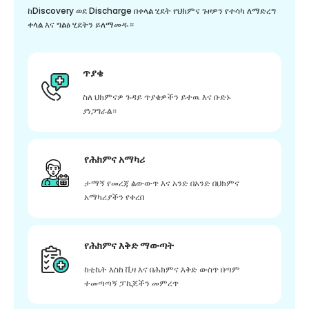
ከDiscovery ወደ Discharge በቀላል ሂደት የህክምና ጉዞዎን የተሳካ ለማድረግ
ቀላል እና ግልፅ ሂደትን ይለማመዱ።
ጥያቄ
ስለ ህክምናዎ ጉዳይ ጥያቄዎችን ይተዉ እና ቡድኑ
ያነጋግራል።
የሕክምና አማካሪ
ታማኝ የመረጃ ልውውጥ እና አንድ በአንድ በህክምና
አማካሪያችን የቀረበ
የሕክምና እቅድ ማውጣት
ከቲኬት እስከ ቪዛ እና በሕክምና እቅድ ውስጥ በጣም
ተመጣጣኝ ፓኬጆችን መምረጥ