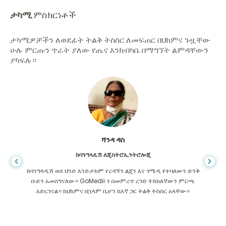
ታካሚ
ምስክርነቶች
ታካሚዎቻችን ለወደፊት ትልቅ ትስስር ለመፍጠር በህክምና ጉዟቸው
ሁሉ ምርጡን ጥራት ያለው የጤና እንክብካቤ በማግኘት ልምዳቸውን
ያካፍሉ።
ሻንዳ ዳስ
ከባንግላዴሽ ለጂስትሮኢንትሮሎጂ
ከባንግላዲሽ ወደ ህንድ እንድታከም የረዳኝን ልጄን እና ጎሜዲ የተባለውን ድንቅ
ቡድን አመሰግናለው። GoMedii ን በመምረጥ ረገድ ትክክለኛውን ምርጫ
አድርገናል። ከህክምና በኋላም ቢሆን ከእኛ ጋር ትልቅ ትስስር አላቸው።