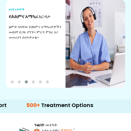
የእኛ ጥቅሞች
የ
የሕክምና አማካሪ
እርዳታ
የ
ልምድ ካላቸው የህክምና አማካሪዎቻችን
ለ
መደበኛ ድጋፍ ያግኙ። ምርጥ ምክር እና
ጊ
መመሪያን ይሰጥዎታል።
ል
በ
500+
Treatment Options
ጉልበት
መተካት
*
እሽጉ በ ጀምር
$3500