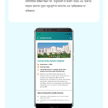
কাস্টমাইজড চিকিত্সা বিকল্প পান. অনুমানগুলি যা বাজেট-বান্ধব এবং অ্যাপের
মাধ্যমে ঝামেলা-মুক্ত ডকুমেন্টেশন আপলোড এবং প্রক্রিয়াকরণের
অভিজ্ঞতা।