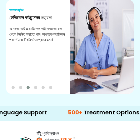
আমাদের সুবিধা
আম
মেডিকেল কাউন্সেলর
সহায়তা
অ
আমাদের অভিজ্ঞ মেডিকেল কাউন্সেলরদের কাছ
ভা
থেকে নিয়মিত সহায়তা পান। আপনাকে সর্বোত্তম
চি
পরামর্শ এবং দিকনির্দেশনা প্রদান করে।
ডা
 Support
500+
Treatment Options
হাঁটু
প্রতিস্থাপন
*
প্যাকেজ শুরু
$3500