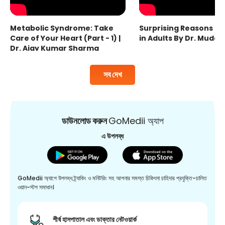
Metabolic Syndrome: Take
Surprising Reasons fo
Care of Your Heart (Part - 1) |
in Adults By Dr. Mudas
Dr. Ajay Kumar Sharma
সব দেখ
ডাউনলোড করুন
GoMedii অ্যাপ
এ উপলব্ধ
GoMedii অ্যাপে উপলব্ধ ট্র্যাকিং ও মনিটরিং সহ আপনার সমস্ত চিকিৎসা চাহিদার প্রযুক্তি-চালিত
ওয়ান-স্টপ সমাধান।
শীর্ষ হাসপাতাল এবং ডাক্তার নেটওয়ার্ক