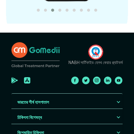
NABH সার্টিফাইড হেলথ কেয়ার প্ল্যাটফর্ম
ভারতের শীর্ষ হাসপাতাল
চিকিৎসা বিশেষত্ব
বিশেষায়িত চিকিৎসা