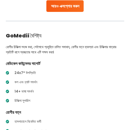
আরও এক্সপ্লোর করুন
GoMedii
বৈশিষ্ট্য
রোগীর চিকিত্সা সহজ করা, সেইসাথে প্রযুক্তি চালিত সমাধান, রোগীর যত্ন ব্যবস্থা এবং চিকিত্সার যাত্রার
প্রতিটি ধাপে স্বচ্ছতার সাথে এটি সক্ষম করা।
মেডিকেল কাউন্সেলর সাপোর্ট
24x7* উপস্থিতি
কল এবং চ্যাট সমর্থন
14+ ভাষা সমর্থন
চিকিত্সা সুপারিশ
রোগীর যত্ন
হাসপাতালে নিবেদিত কর্মী