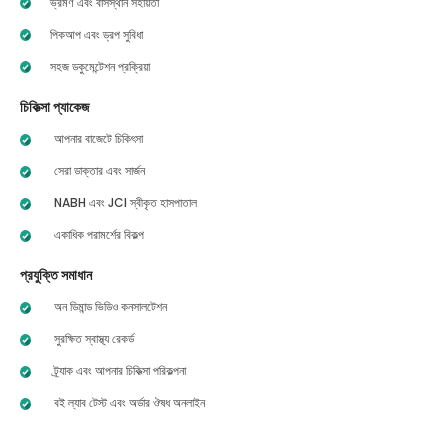
ভ্রমণ এবং বাসস্থান সহায়তা
পিকআপ এবং ড্রপ সুবিধা
সহজ ডকুমেন্টেশন প্রক্রিয়া
চিকিত্সা প্যাকেজ
আপনার বাজেটে চিকিৎসা
সেরা ডাক্তার এবং সার্জন
NABH এবং JCI স্বীকৃত হাসপাতাল
একাধিক পরামর্শের বিকল্প
প্রযুক্তি সমাধান
অন ডিমান্ড ভিডিও কনসালটেশন
সুরক্ষিত স্বাস্থ্য রেকর্ড
ট্র্যাক এবং আপনার চিকিত্সা পরিকল্পনা
বই ল্যাব টেস্ট এবং অর্ডার ঔষধ অনলাইন