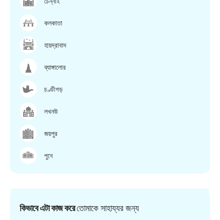
চেন্নাই
কলকাতা
হায়দ্রাবাদ
ব্যাঙ্গালোর
চণ্ডীগড়
লখনউ
জয়পুর
পুনে
কিভাবে এটা কাজ করে
তোমাকে সাহায্যর জন্য