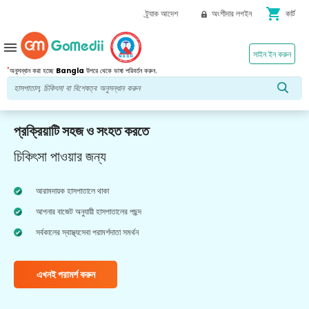
shopping_cart
ট্র্যাক আদেশ
অংশীদার লগইন
কার্ট
menu
সাইন ইন করুন
*
অনুসন্ধান করা হচ্ছে
Bangla
উপরে থেকে ভাষা পরিবর্তন করুন.
প্রক্রিয়াটি সহজ ও সংহত করতে
চিকিৎসা পাওয়ার জন্য
আরামদায়ক হাসপাতালে থাকা
আপনার বাজেট অনুযায়ী হাসপাতালের পছন্দ
সর্বকালের স্বাস্থ্যসেবা পরামর্শদাতা সমর্থন
এখনই পরামর্শ করুন