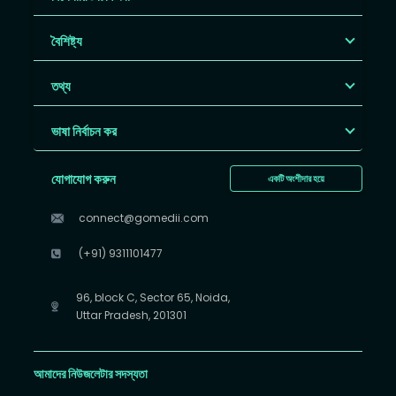
বৈশিষ্ট্য
তথ্য
ভাষা নির্বাচন কর
যোগাযোগ করুন
একটি অংশীদার হয়ে
connect@gomedii.com
(+91) 9311101477
96, block C, Sector 65, Noida,
Uttar Pradesh, 201301
আমাদের নিউজলেটার সদস্যতা