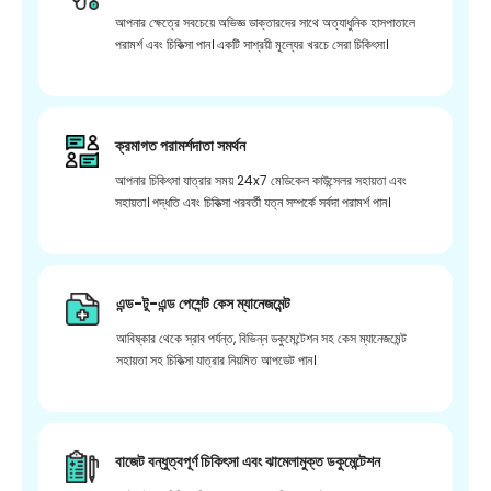
আপনার ক্ষেত্রে সবচেয়ে অভিজ্ঞ ডাক্তারদের সাথে অত্যাধুনিক হাসপাতালে
পরামর্শ এবং চিকিত্সা পান। একটি সাশ্রয়ী মূল্যের খরচে সেরা চিকিৎসা।
ক্রমাগত পরামর্শদাতা সমর্থন
আপনার চিকিৎসা যাত্রার সময় 24x7 মেডিকেল কাউন্সেলর সহায়তা এবং
সহায়তা। পদ্ধতি এবং চিকিত্সা পরবর্তী যত্ন সম্পর্কে সর্বদা পরামর্শ পান।
এন্ড-টু-এন্ড পেশেন্ট কেস ম্যানেজমেন্ট
আবিষ্কার থেকে স্রাব পর্যন্ত, বিভিন্ন ডকুমেন্টেশন সহ কেস ম্যানেজমেন্ট
সহায়তা সহ চিকিত্সা যাত্রার নিয়মিত আপডেট পান।
বাজেট বন্ধুত্বপূর্ণ চিকিৎসা এবং ঝামেলামুক্ত ডকুমেন্টেশন