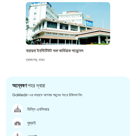
নারায়না ইনস্টিটিউট অফ কার্ডিয়াক সায়েন্সেস
ব্যাঙ্গালোর
,
ভারত
অন্বেষণ
শহর দ্বারা
GoMedii-এর মাধ্যমে আপনার পছন্দের শহরে চিকিৎসা নিন
দিল্লি এনসিআর
মুম্বাই