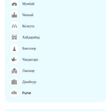
Мумбай
Ченнай
Колкута
Хайдарабад
Бангалор
Чандигарх
Лакхнау
Джайпур
Pune