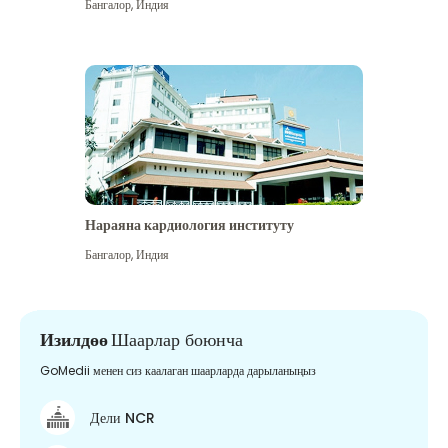
Бангалор
,
Индия
Нараяна кардиология институту
Бангалор
,
Индия
Изилдөө
Шаарлар боюнча
GoMedii менен сиз каалаган шаарларда дарыланыңыз
Дели NCR