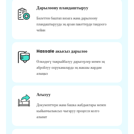
Дарылоону пландаштыруу
Билеттен баштап визага жана дарылоону
пландаштырууда эң арзан пакеттерди тандоого
чейин
Hassale акысыз дарылоо
Өлкөдөгү тажрыйбалуу дарыгерлер менен эң
абройлуу ооруканаларда эң жакшы жардам
алыңыз
Агызуу
Документтери жана башка жабдыктары менен
кыйынчылыксыз чыгаруу процесси колго
алынат