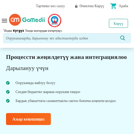
shopping_cart
Тартипке көз салуу
Өнөктөш Кирүү
Араба
menu
Кирүү
*
Издөө
Kyrgyz
Тилди жогорудан өзгөртүңүз.
Процессти жеңилдетүү жана интеграциялоо
Дарылануу үчүн
Ооруканада жайлуу болуу
Сиздин бюджетке жараша оорукана тандоо
Бардык убакыттагы саламаттыкты сактоо боюнча кеңешчи колдоо
Азыр кеңешиңиз