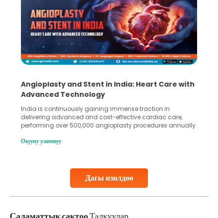
Angioplasty and Stent in India: Heart Care with
Advanced Technology
India is continuously gaining immense traction in
delivering advanced and cost-effective cardiac care,
performing over 500,000 angioplasty procedures annually
with a success rate exceeding 90%. Patients across the
Окууну улантуу
globe are searching for treatments like angioplasty and
stent placement in Indian hospitals, owing to the
combination of high-quality care and affordability.
Studies, such as one published
Дагы изилдөө
Continue Reading
Саламаттык сактоо
Талкуулар