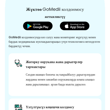
Жүктөө
GoMedii колдонмосу
жеткиликтүү
GoMedii колдонмосунда көз салуу жана мониторинг жүргүзүү менен
бардык медициналык муктаждыктарыңыз үчүн технологияга негизделген
бирдиктүү чечим.
Жогорку оорукана жана дарыгерлер
тармактары
Сиздин ишиңиз боюнча эң тажрыйбалуу дарыгерлердин
жардамы менен заманбап ооруканаларда кеңеш алыңыз
жана дарыланыңыз. арзан баада мыкты дарылоо.
Үзгүлтүксүз кеңешчи колдоосу