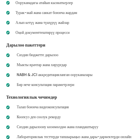
Ооруканадагы атайын кызматкерлер
Турак-жай жана саякат боюнча жардам
Алып кетүү жана түшүрүү жайлар
Оңой документтештирүү процесси
Дарылоо пакеттери
Сиздин бюджетте дарылоо
Мыкты врачтар жана хирургдар
NABH & JCI аккредитацияланган ооруканалары
Бир нече консультация параметрлери
Технологиялык чечимдер
Талап боюнча видеоконсультация
Коопсуз ден соолук рекорду
Сиздин дарылоону көзөмөлдөө жана пландаштыруу
Лабораториялык тесттерди тапшырыңыз жана дары-дармектерди онлайн