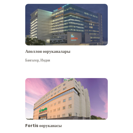
Аполлон ооруканалары
Көбүрөөк көрүү
Бангалор
,
Индия
Fortis ооруканасы