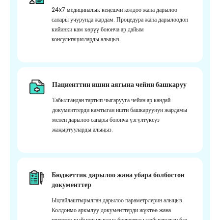
24x7 медициналык кеңешчи колдоо жана дарылоо
сапары учурунда жардам. Процедура жана дарылоодон
кийинки кам көрүү боюнча ар дайым
консультацияларды алыңыз.
Пациенттин ишин аягына чейин башкаруу
Табылгандан тартып чыгарууга чейин ар кандай
документтерди камтыган ишти башкаруунун жардамы
менен дарылоо сапары боюнча үзгүлтүксүз
жаңыртууларды алыңыз.
Бюджеттик дарылоо жана убара болбостон
документтер
Ыңгайлаштырылган дарылоо параметрлерин алыңыз.
Колдонмо аркылуу документтерди жүктөө жана
иштетүү кыйынчылыксыз бюджетке ылайыкталган баа