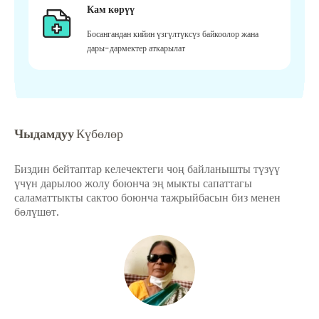
Кам көрүү
Босангандан кийин үзгүлтүксүз байкоолор жана
дары-дармектер аткарылат
Чыдамдуу
Күбөлөр
Биздин бейтаптар келечектеги чоң байланышты түзүү
үчүн дарылоо жолу боюнча эң мыкты сапаттагы
саламаттыкты сактоо боюнча тажрыйбасын биз менен
бөлүшөт.