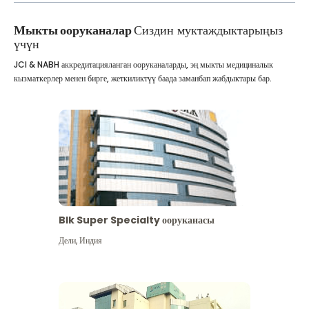
Мыкты ооруканалар
Сиздин муктаждыктарыңыз
үчүн
JCI & NABH аккредитацияланган ооруканаларды, эң мыкты медициналык
кызматкерлер менен бирге, жеткиликтүү баада заманбап жабдыктары бар.
Blk Super Specialty ооруканасы
Дели
,
Индия