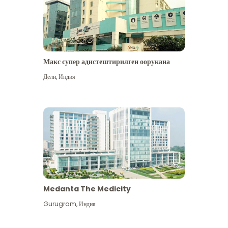
Макс супер адистештирилген оорукана
Дели
,
Индия
Medanta The Medicity
Gurugram
,
Индия