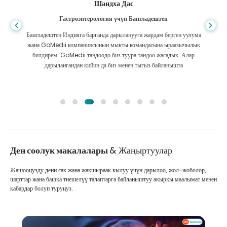
Шандха Дас
Гастроэнтерология үчүн Бангладештен
Бангладештен Индияга барганда дарыланууга жардам берген уулума
жана GoMedii компаниясынын мыкты командасына ыраазычылык
билдирем. GoMedii тандоодо биз туура тандоо жасадык. Алар
дарылангандан кийин да биз менен тыгыз байланышта
Ден соолук макалалары
& Жаңыртуулар
Жашооңузду дени сак жана жакшыраак кылуу үчүн дарылоо, жол-жоболор,
шарттар жана башка тиешелүү талаптарга байланыштуу акыркы маалымат менен
кабардар болуп туруңуз.