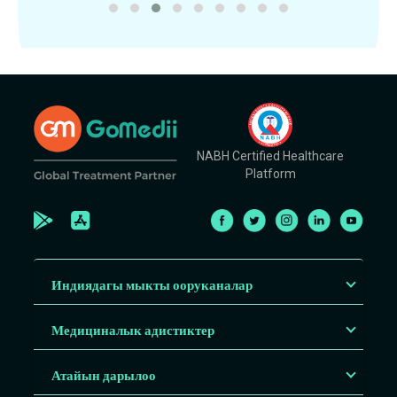
NABH Certified Healthcare
Platform
Индиядагы мыкты ооруканалар
Медициналык адистиктер
Атайын дарылоо