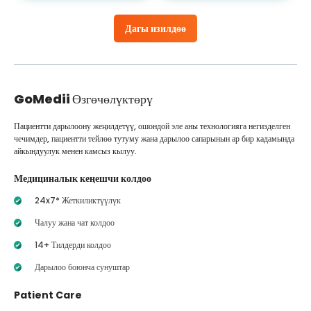
Дагы изилдөө
GoMedii
Өзгөчөлүктөрү
Пациентти дарылоону жеңилдетүү, ошондой эле аны технологияга негизделген
чечимдер, пациентти тейлөө тутуму жана дарылоо сапарынын ар бир кадамында
айкындуулук менен камсыз кылуу.
Медициналык кеңешчи колдоо
24x7* Жеткиликтүүлүк
Чалуу жана чат колдоо
14+ Тилдерди колдоо
Дарылоо боюнча сунуштар
Patient Care