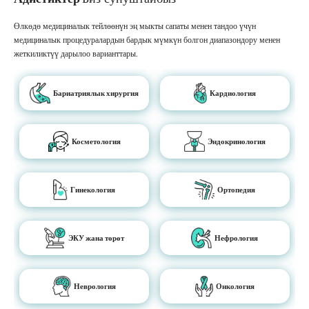
Өлкөдө медициналык тейлөөнүн эң мыкты сапаты менен тандоо үчүн
медициналык процедуралардын бардык мүмкүн болгон диапазондору менен
жеткиликтүү дарылоо варианттары.
Бариатриялык хирургия
Кардиология
Косметология
Эндокринология
Гинекология
Ортопедия
ЭКУ жана төрөт
Нефрология
Неврология
Онкология