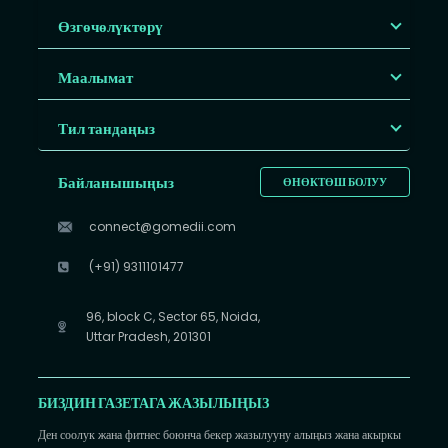
Өзгөчөлүктөрү
Маалымат
Тил тандаңыз
Байланышыңыз
ӨНӨКТӨШ БОЛУУ
connect@gomedii.com
(+91) 9311101477
96, block C, Sector 65, Noida,
Uttar Pradesh, 201301
БИЗДИН ГАЗЕТАГА ЖАЗЫЛЫҢЫЗ
Ден соолук жана фитнес боюнча бекер жазылууну алыңыз жана акыркы