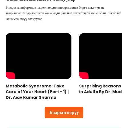
Биздин платформада пациенттердин пикири менен бирге өлкөнүн эң
тажрыйбалуу дарыгерлери жана медициналык эксперттери менен сын-пикирлер
жана маанилүү талкуулар.
Metabolic Syndrome: Take
Surprising Reasons fo
Care of Your Heart (Part - 1) |
in Adults By Dr. Mudas
Dr. Ajay Kumar Sharma
Баарын көрүү