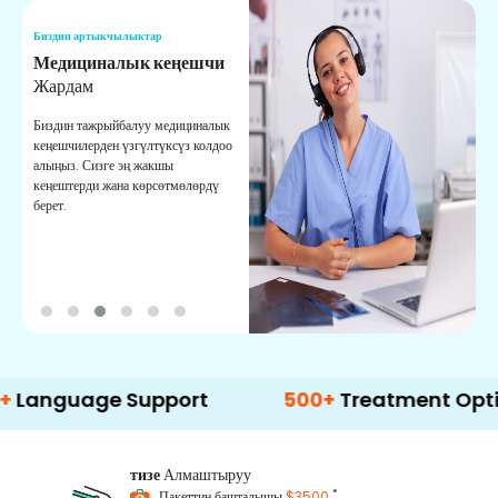
Биздин артыкчылыктар
Б
Медициналык кеңешчи
О
Жардам
К
Биздин тажрыйбалуу медициналык
Д
кеңешчилерден үзгүлтүксүз колдоо
ж
алыңыз. Сизге эң жакшы
р
кеңештерди жана көрсөтмөлөрдү
т
берет.
о
age Support
500+
Treatment Options
тизе
Алмаштыруу
*
Пакеттин башталышы
$3500