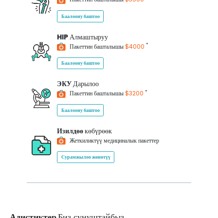
Баалоону баштоо
HIP
Алмаштыруу
*
Пакеттин башталышы
$4000
Баалоону баштоо
ЭКУ
Дарылоо
*
Пакеттин башталышы
$3200
Баалоону баштоо
Изилдөө
көбүрөөк
Жеткиликтүү медициналык пакеттер
Сурамжылоо жөнөтүү
Адистиктер
Биз сунуштайбыз