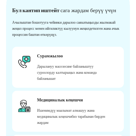
Бул кантип иштейт
сага жардам берүү үчүн
Ачылыштан бошотууга чейинки дарылоо саякатыңызды жылмакай
жеңил процесс менен ийгиликтүү кылуунун жеңилдетилген жана ачык
процессин баштан өткөрүңүз.
Сурамжылоо
Дарылануу маселесине байланыштуу
суроолорду калтырыңыз жана команда
байланышат
Медициналык кеңешчи
Ишенимдүү маалымат алмашуу жана
медициналык кеңешчибиз тарабынан бирден
жардам