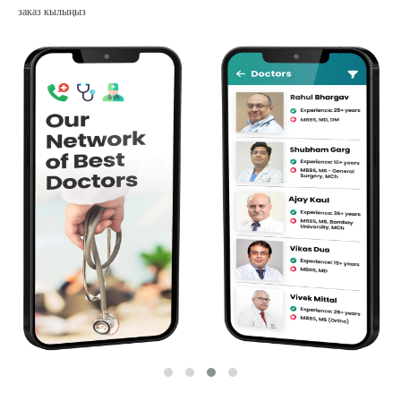
заказ кылыңыз