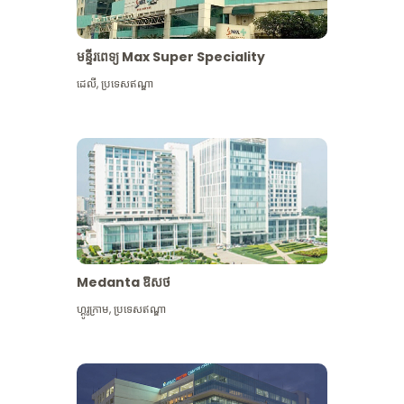
មន្ទីរពេទ្យ Max Super Speciality
ដេលី
,
ប្រទេសឥណ្ឌា
Medanta ឱសថ
ហ្គូរូក្រាម
,
ប្រទេសឥណ្ឌា