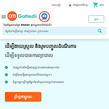
shopping_cart
បទបញ្ជា
ការចូលជាដៃគូ
រទេះ
menu
ចូល
*
កំពុងស្វែងរកនៅក្នុង
Khmer
ផ្លាស់ប្តូរភាសាពីខាងលើ។
ដើម្បីងាយស្រួល និងរួមបញ្ចូលដំណើរការ
ដើម្បីទទួលបានការព្យាបាល
ការស្នាក់នៅមន្ទីរពេទ្យប្រកបដោយផាសុកភាព
ជម្រើសមន្ទីរពេទ្យតាមថវិការបស់អ្នក។
ជំនួយអ្នកប្រឹក្សាផ្នែកថែទាំសុខភាពគ្រប់ពេលវេលា
ប្រឹក្សាឥឡូវនេះ