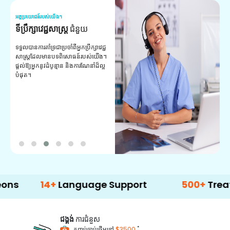
អត្ថប្រយោជន៍របស់យើង។
អត
ទីប្រឹក្សាវេជ្ជសាស្ត្រ
ជំនួយ
វ
យ
ទទួលបានការគាំទ្រជាប្រចាំពីអ្នកប្រឹក្សាវេជ្ជ
សាស្ត្រដែលមានបទពិសោធន៍របស់យើង។
ក
ផ្តល់ឱ្យអ្នកនូវដំបូន្មាន និងការណែនាំដ៏ល្អ
វ
បំផុត។
ប
ក្
ព
ឡ
14+
Language Support
500+
Treatment O
ជង្គង់
ការជំនួស
*
កញ្ចប់ចាប់ផ្តើមនៅ
$3500