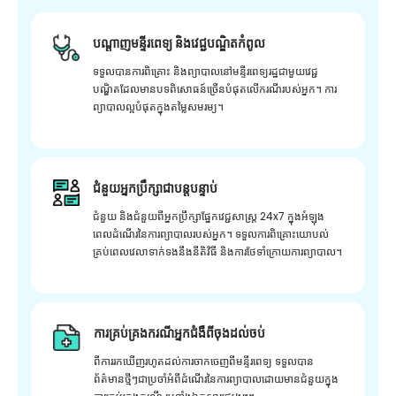
បណ្តាញមន្ទីរពេទ្យ និងវេជ្ជបណ្ឌិតកំពូល
ទទួលបានការពិគ្រោះ និងព្យាបាលនៅមន្ទីរពេទ្យរដ្ឋជាមួយវេជ្ជ
បណ្ឌិតដែលមានបទពិសោធន៍ច្រើនបំផុតលើករណីរបស់អ្នក។ ការ
ព្យាបាលល្អបំផុតក្នុងតម្លៃសមរម្យ។
ជំនួយអ្នកប្រឹក្សាជាបន្តបន្ទាប់
ជំនួយ និងជំនួយពីអ្នកប្រឹក្សាផ្នែកវេជ្ជសាស្រ្ត 24x7 ក្នុងអំឡុង
ពេលដំណើរនៃការព្យាបាលរបស់អ្នក។ ទទួលការពិគ្រោះយោបល់
គ្រប់ពេលវេលាទាក់ទងនឹងនីតិវិធី និងការថែទាំក្រោយការព្យាបាល។
ការគ្រប់គ្រងករណីអ្នកជំងឺពីចុងដល់ចប់
ពីការរកឃើញរហូតដល់ការចាកចេញពីមន្ទីរពេទ្យ ទទួលបាន
ព័ត៌មានថ្មីៗជាប្រចាំអំពីដំណើរនៃការព្យាបាលដោយមានជំនួយក្នុង