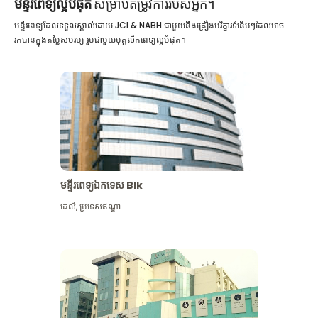
មន្ទីរពេទ្យល្អបំផុត
សម្រាប់តម្រូវការរបស់អ្នក។
មន្ទីរពេទ្យដែលទទួលស្គាល់ដោយ JCI & NABH ជាមួយនឹងគ្រឿងបរិក្ខារទំនើបៗដែលអាច
រកបានក្នុងតម្លៃសមរម្យ រួមជាមួយបុគ្គលិកពេទ្យល្អបំផុត។
មន្ទីរពេទ្យឯកទេស Blk
ដេលី
,
ប្រទេសឥណ្ឌា