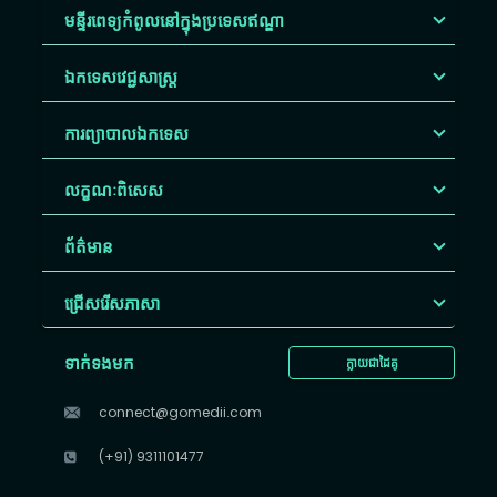
មន្ទីរពេទ្យកំពូលនៅក្នុងប្រទេសឥណ្ឌា
ឯកទេសវេជ្ជសាស្ត្រ
ការព្យាបាលឯកទេស
លក្ខណៈពិសេស
ព័ត៌មាន
ជ្រើសរើស​ភាសា
ទាក់ទងមក
ក្លាយជាដៃគូ
connect@gomedii.com
(+91) 9311101477