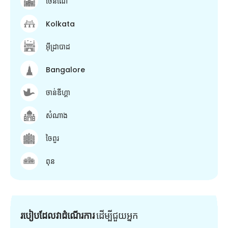
ចេនណៃ
Kolkata
អ៊ីដ្រាបាដ
Bangalore
ចាន់ឌីហ្គា
សំណាង
ចៃពួរ
ពុន
របៀបដែលវាដំណើរការ
ដើម្បី​ជួយ​អ្នក