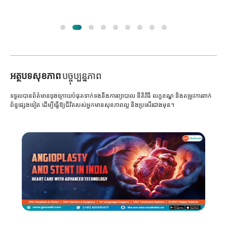
អត្ថបទសុខភាព
បច្ចុប្បន្នភាព
ទទួលបានព័ត៌មានចុងក្រោយបំផុតទាក់ទងនឹងការព្យាបាល នីតិវិធី លក្ខខណ្ឌ និងតម្រូវការពាក់
ព័ន្ធផ្សេងទៀត ដើម្បីធ្វើឱ្យជីវិតរបស់អ្នកមានសុខភាពល្អ និងប្រសើរជាងមុន។