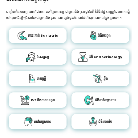
ជម្រើសនៃការព្យាបាលដែលមានតម្លៃសមរម្យ ជាមួយនឹងគ្រប់ជួរនៃនីតិវិធីវេជ្ជសាស្រ្តដែលអាចធ្វើ
ទៅបានដើម្បីជ្រើសរើសជាមួយនឹងគុណភាពល្អបំផុតនៃការថែទាំសុខភាពនៅក្នុងប្រទេស។
ការវះកាត់ Bariatric
ជំងឺបេះដូង
កែសម្ផស្ស
ជំងឺ endocrinology
រោគស្ត្រី
ឆ្អឹង
IVF និងការមានកូន
ជំងឺសរសៃប្រសាទ
សរសៃប្រសាទ
ជំងឺមហារីក