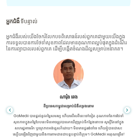
អ្នកជំងឺ
ទីបន្ទាល់
អ្នកជំងឺរបស់យើងចែករំលែកបទពិសោធន៍របស់ពួកគេជាមួយយើងក្នុង
ការទទួលបានការថែទាំសុខភាពដែលមានគុណភាពល្អបំផុតក្នុងដំណើរ
នៃការព្យាបាលរបស់ពួកគេ ដើម្បីបង្កើតចំណងដ៏ល្អសម្រាប់អនាគត។
សានដាដាស
ពីបង់ក្លាដែសសម្រាប់ជំងឺក្រពះពោះវៀន
ខ្ញុំបានថ្លែងអំណរគុណដល់កូនប្រុសរបស់ខ្ញុំ និងក្រុមដ៏អស្ចារ្យរបស់ GoMedii ដែល
បានជួយខ្ញុំក្នុងការធ្វើដំណើររបស់ខ្ញុំពីបង់ក្លាដែសទៅកាន់ប្រទេសឥណ្ឌាដើម្បីទទួលការ
ព្យាបាល។ យើងបានធ្វើការជ្រើសរើសត្រឹមត្រូវក្នុងការជ្រើសរើស GoMedii ។ ពួកគេ
សូម្បីតែបន្ទាប់ពីការព្យាបាលរក្សាទំនាក់ទំនងដ៏ល្អជាមួយយើង