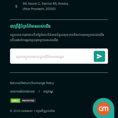
96, block C, Sector 65, Noida,
Uttar Pradesh, 201301
ជាវព្រឹត្តិប័ត្រព័ត៌មានរបស់យើង
ទទួលបានការជាវឥតគិតថ្លៃចំពោះព័ត៌មានជំនួយសុខភាពនិងកាយសម្បទារបស់យើង
ហើយរង់ចាំការផ្តល់ជូនចុងក្រោយរបស់យើង
Refund/Return/Exchange Policy
គោលការណ៍​ភាព​ឯកជន
|
លក្ខខណ្ឌ
© 2023 GoMedii ។ រក្សា​រ​សិទ្ធ​គ្រប់យ៉ាង