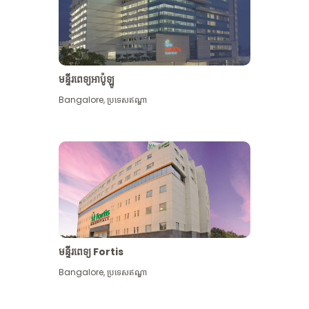
មន្ទីរពេទ្យអាប៉ូឡូ
Bangalore
,
ប្រទេសឥណ្ឌា
មើល​ច្រើន​ទៀត
មន្ទីរពេទ្យ Fortis
Bangalore
,
ប្រទេសឥណ្ឌា