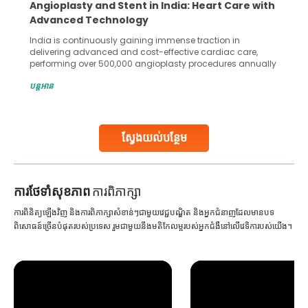
Angioplasty and Stent in India: Heart Care with
Advanced Technology
India is continuously gaining immense traction in
delivering advanced and cost-effective cardiac care,
performing over 500,000 angioplasty procedures annually
with a success rate exceeding 90%. Patients across the
បន្តអាន
globe are searching for treatments like angioplasty and
stent placement in Indian hospitals, owing to the
combination of high-quality care and affordability.
Studies, such as one published
ស្វែងយល់បន្ថែម
Continue Reading
ការ​ថែទាំ​សុខភាព
ការពិភាក្សា
ការពិនិត្យឡើងវិញ និងការពិភាក្សាសំខាន់ៗជាមួយវេជ្ជបណ្ឌិត និងអ្នកជំនាញដែលមានបទ
ពិសោធន៍ច្រើនបំផុតរបស់ប្រទេស រួមជាមួយនឹងមតិកែលម្អរបស់អ្នកជំងឺនៅលើវេទិការបស់យើង។