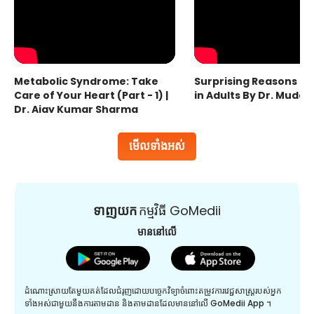
Metabolic Syndrome: Take
Surprising Reasons fo
Care of Your Heart (Part - 1) |
in Adults By Dr. Mudas
Dr. Ajay Kumar Sharma
មើលទាំងអស់
ទាញយក
កម្មវិធី GoMedii
មាននៅលើ
ដំណោះស្រាយតែមួយគត់ដែលជំរុញដោយបច្ចេកវិទ្យាចំពោះតម្រូវការវេជ្ជសាស្រ្តរបស់អ្នក
ទាំងអស់ជាមួយនឹងការតាមដាន និងតាមដានដែលមាននៅលើ GoMedii App ។