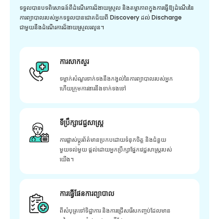
ទទួលបានបទពិសោធន៍ពីដំណើរការដ៏ងាយស្រួល និងតម្លាភាពក្នុងការធ្វើឱ្យដំណើរនៃ
ការព្យាបាលរបស់អ្នកទទួលបានជោគជ័យពី Discovery ដល់ Discharge
ជាមួយនឹងដំណើរការដ៏ងាយស្រួលរលូន។
ការសាកសួរ
ទម្លាក់សំណួរទាក់ទងនឹងកង្វល់នៃការព្យាបាលរបស់អ្នក
ហើយក្រុមការងារនឹងទាក់ទងទៅ
ទីប្រឹក្សាវេជ្ជសាស្ត្រ
ការផ្លាស់ប្តូរព័ត៌មានប្រកបដោយទំនុកចិត្ត និងជំនួយ
មួយទល់មួយ ផ្តល់ដោយអ្នកប្រឹក្សាផ្នែកវេជ្ជសាស្រ្តរបស់
យើង។
ការធ្វើផែនការព្យាបាល
ពីសំបុត្រទៅទិដ្ឋាការ និងការជ្រើសរើសកញ្ចប់ដែលមាន