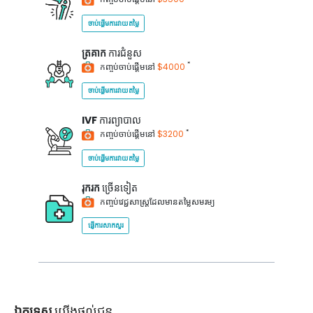
ចាប់ផ្តើមការវាយតម្លៃ
ត្រគាក
ការជំនួស
*
កញ្ចប់ចាប់ផ្តើមនៅ
$4000
ចាប់ផ្តើមការវាយតម្លៃ
IVF
ការព្យាបាល
*
កញ្ចប់ចាប់ផ្តើមនៅ
$3200
ចាប់ផ្តើមការវាយតម្លៃ
រុករក
ច្រើនទៀត
កញ្ចប់វេជ្ជសាស្ត្រដែលមានតម្លៃសមរម្យ
ផ្ញើការសាកសួរ
ឯកទេស
យើងផ្តល់ជូន