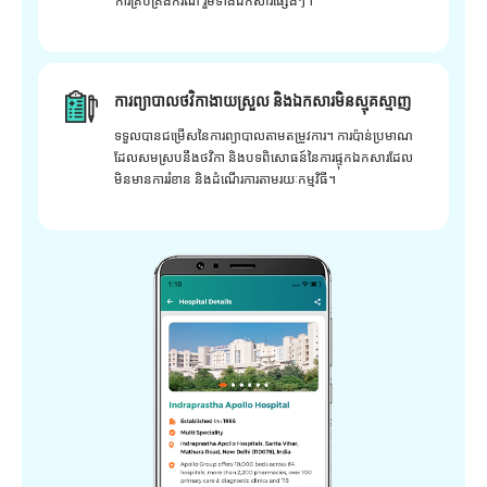
ការគ្រប់គ្រងករណី រួមទាំងឯកសារផ្សេងៗ។
ការព្យាបាលថវិកាងាយស្រួល និងឯកសារមិនស្មុគស្មាញ
ទទួលបានជម្រើសនៃការព្យាបាលតាមតម្រូវការ។ ការប៉ាន់ប្រមាណ
ដែលសមស្របនឹងថវិកា និងបទពិសោធន៍នៃការផ្ទុកឯកសារដែល
មិនមានការរំខាន និងដំណើរការតាមរយៈកម្មវិធី។