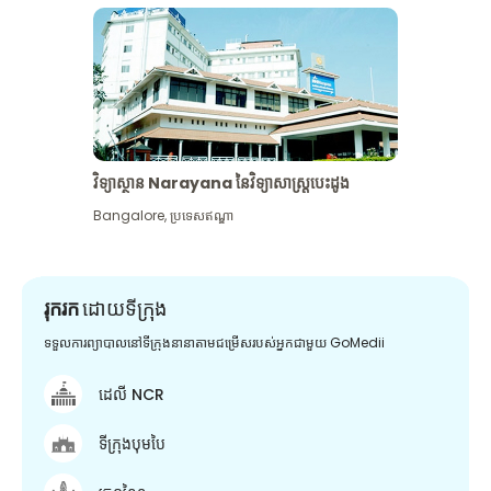
វិទ្យាស្ថាន Narayana នៃវិទ្យាសាស្រ្តបេះដូង
Bangalore
,
ប្រទេសឥណ្ឌា
រុករក
ដោយទីក្រុង
ទទួលការព្យាបាលនៅទីក្រុងនានាតាមជម្រើសរបស់អ្នកជាមួយ GoMedii
ដេលី NCR
ទីក្រុងបុមបៃ