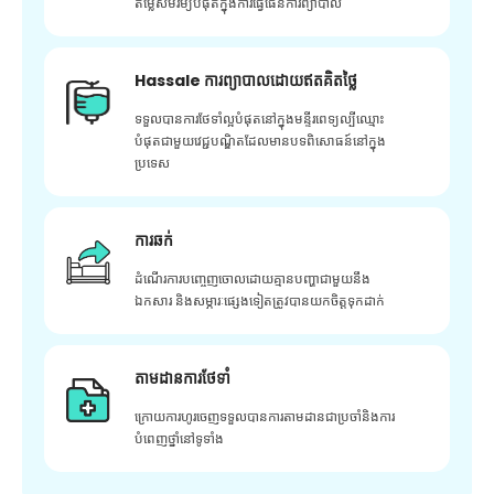
តម្លៃសមរម្យបំផុតក្នុងការធ្វើផែនការព្យាបាល
Hassale ការព្យាបាលដោយឥតគិតថ្លៃ
ទទួលបានការថែទាំល្អបំផុតនៅក្នុងមន្ទីរពេទ្យល្បីឈ្មោះ
បំផុតជាមួយវេជ្ជបណ្ឌិតដែលមានបទពិសោធន៍នៅក្នុង
ប្រទេស
ការឆក់
ដំណើរការបញ្ចេញចោលដោយគ្មានបញ្ហាជាមួយនឹង
ឯកសារ និងសម្ភារៈផ្សេងទៀតត្រូវបានយកចិត្តទុកដាក់
តាមដានការថែទាំ
ក្រោយ​ការ​ហូរ​ចេញ​ទទួល​បាន​ការ​តាមដាន​ជា​ប្រចាំ​និង​ការ​
បំពេញ​ថ្នាំ​នៅ​ទូទាំង​