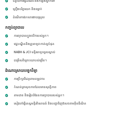
ជំនួយការធ្វើដំណើរ និងកន្លែងស្នាក់នៅ
គ្រឿងបរិក្ខារយក និងទម្លាក់
ដំណើរការឯកសារងាយស្រួល
កញ្ចប់ព្យាបាល
ការព្យាបាលក្នុងថវិការបស់អ្នក។
វេជ្ជបណ្ឌិតនិងគ្រូពេទ្យវះកាត់ល្អបំផុត
NABH & JCI មន្ទីរពេទ្យទទួលស្គាល់
ជម្រើសពិគ្រោះយោបល់ច្រើន។
ដំណោះស្រាយបច្ចេកវិទ្យា
ការប្រឹក្សាវីដេអូតាមតម្រូវការ
កំណត់ត្រាសុខភាពដែលមានសុវត្ថិភាព
តាមដាន និងរៀបចំផែនការព្យាបាលរបស់អ្នក។
សៀវភៅធ្វើតេស្តមន្ទីរពិសោធន៍ និងបញ្ជាទិញឱសថតាមអ៊ីនធឺណិត