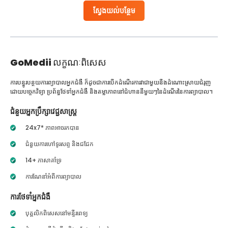
ស្វែងយល់បន្ថែម
GoMedii
លក្ខណៈពិសេស
ការបន្ធូរបន្ថយការព្យាបាលអ្នកជំងឺ ក៏ដូចជាការបើកដំណើរការវាជាមួយនឹងដំណោះស្រាយជំរុញ
ដោយបច្ចេកវិទ្យា ប្រព័ន្ធថែទាំអ្នកជំងឺ និងតម្លាភាពនៅជំហាននីមួយៗនៃដំណើរនៃការព្យាបាល។
ជំនួយអ្នកប្រឹក្សាវេជ្ជសាស្ត្រ
24x7* ភាពអាចរកបាន
ជំនួយការហៅទូរសព្ទ និងជជែក
14+ ភាសាគាំទ្រ
ការណែនាំអំពីការព្យាបាល
ការថែទាំអ្នកជំងឺ
បុគ្គលិកពិសេសនៅមន្ទីរពេទ្យ