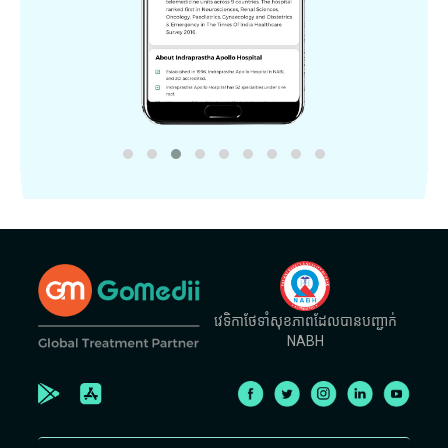
វេទិកាថែទាំសុខភាពដែលបានបញ្ជាក់
NABH