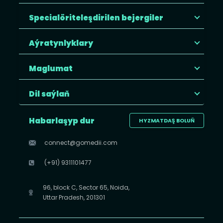
Specialöriteleşdirilen bejergiler
Aýratynlyklary
Maglumat
Dil saýlaň
Habarlaşyp dur
HYZMATDAŞ BOLUŇ
connect@gomedii.com
(+91) 9311101477
96, block C, Sector 65, Noida,
Uttar Pradesh, 201301