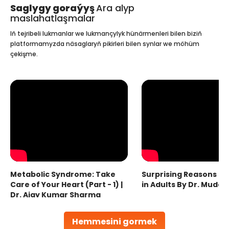
Saglygy goraýyş
Ara alyp
maslahatlaşmalar
Iň tejribeli lukmanlar we lukmançylyk hünärmenleri bilen biziň
platformamyzda näsaglaryň pikirleri bilen synlar we möhüm
çekişme.
Metabolic Syndrome: Take
Surprising Reasons fo
Care of Your Heart (Part - 1) |
in Adults By Dr. Mudas
Dr. Ajay Kumar Sharma
Hemmesini gormek