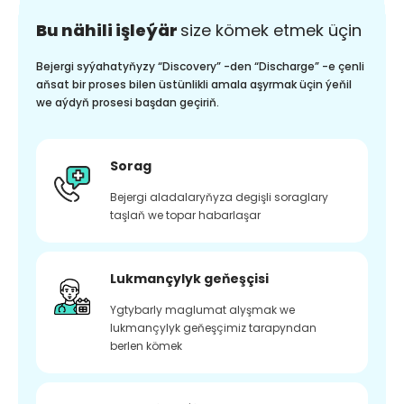
Bu nähili işleýär
size kömek etmek üçin
Bejergi syýahatyňyzy “Discovery” -den “Discharge” -e çenli
aňsat bir proses bilen üstünlikli amala aşyrmak üçin ýeňil
we aýdyň prosesi başdan geçiriň.
Sorag
Bejergi aladalaryňyza degişli soraglary
taşlaň we topar habarlaşar
Lukmançylyk geňeşçisi
Ygtybarly maglumat alyşmak we
lukmançylyk geňeşçimiz tarapyndan
berlen kömek