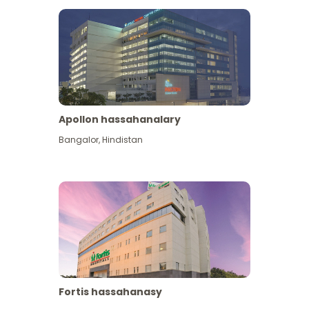
Apollon hassahanalary
Has giňişleýin gör
Bangalor
,
Hindistan
Fortis hassahanasy