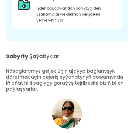
Işden boşadylandan soň yzygiderli
yzarlamalar we derman serişdeleri
ýerine ýetirilýär
Sabyrly
Şaýatlyklar
Näsaglarymyz geljek üçin ajaýyp baglanyşyk
döretmek üçin bejeriş syýahatynyň dowamynda
iň oňat hilli saglygy goraýyş tejribesini biziň bilen
paýlaşýarlar.