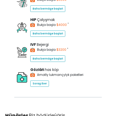
Baha bermäge başlaň
HIP
Çalyşmak
*
Bukja başla
$4000
Baha bermäge başlaň
IVF
Bejergi
*
Bukja başla
$3200
Baha bermäge başlaň
Gözläň
has köp
Amatly lukmançylyk paketleri
Sorag iber
Hünärler
Biz hödürleýäris