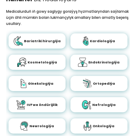
Medicalurduň iň gowy saglygy goraýyş hyzmatlaryndan saýlamak
üçin ähli mümkin bolan lukmançylyk amallary bilen amatly bejeriş
usullary.
Bariatriki hirurgiýa
Kardiologiýa
Kosmetologiýa
Endokrinologiýa
Ginekologiýa
Ortopediýa
IVF we öndürijilik
Nefrologiýa
Newrologiýa
Onkologiýa