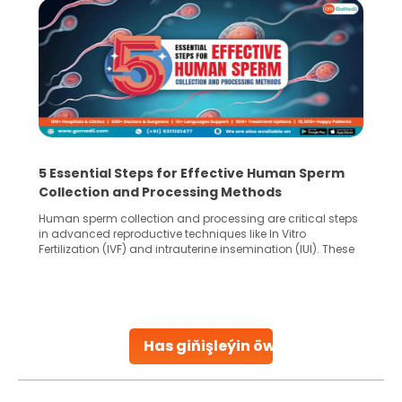
5 Essential Steps for Effective Human Sperm
Collection and Processing Methods
Human sperm collection and processing are critical steps
in advanced reproductive techniques like In Vitro
Fertilization (IVF) and intrauterine insemination (IUI). These
methods enable medical professionals to tackle fertility
challenges and help couples achieve their dream of
parenthood. Skilled technicians collect sperm using
specialized procedures to ensure optimal quality. Once
collected, they process the
Has giňişleýin öwreniň
Continue Reading