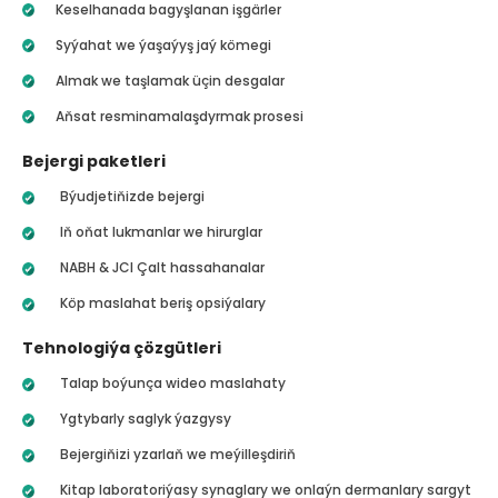
Keselhanada bagyşlanan işgärler
Syýahat we ýaşaýyş jaý kömegi
Almak we taşlamak üçin desgalar
Aňsat resminamalaşdyrmak prosesi
Bejergi paketleri
Býudjetiňizde bejergi
Iň oňat lukmanlar we hirurglar
NABH & JCI Çalt hassahanalar
Köp maslahat beriş opsiýalary
Tehnologiýa çözgütleri
Talap boýunça wideo maslahaty
Ygtybarly saglyk ýazgysy
Bejergiňizi yzarlaň we meýilleşdiriň
Kitap laboratoriýasy synaglary we onlaýn dermanlary sargyt