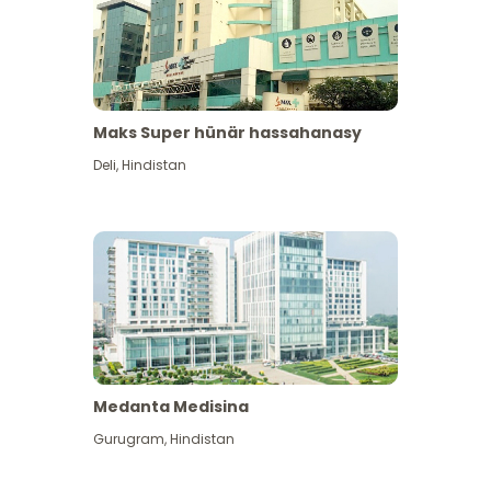
Maks Super hünär hassahanasy
Deli
,
Hindistan
Medanta Medisina
Gurugram
,
Hindistan