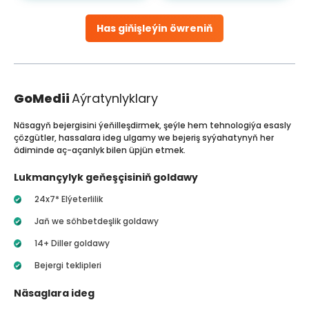
Has giňişleýin öwreniň
GoMedii
Aýratynlyklary
Näsagyň bejergisini ýeňilleşdirmek, şeýle hem tehnologiýa esasly
çözgütler, hassalara ideg ulgamy we bejeriş syýahatynyň her
ädiminde aç-açanlyk bilen üpjün etmek.
Lukmançylyk geňeşçisiniň goldawy
24x7* Elýeterlilik
Jaň we söhbetdeşlik goldawy
14+ Diller goldawy
Bejergi teklipleri
Näsaglara ideg