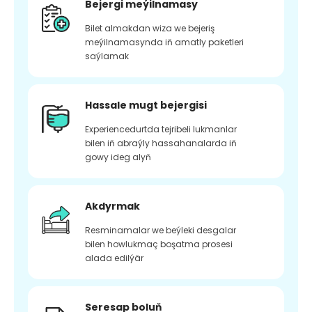
Bejergi meýilnamasy
Bilet almakdan wiza we bejeriş
meýilnamasynda iň amatly paketleri
saýlamak
Hassale mugt bejergisi
Experiencedurtda tejribeli lukmanlar
bilen iň abraýly hassahanalarda iň
gowy ideg alyň
Akdyrmak
Resminamalar we beýleki desgalar
bilen howlukmaç boşatma prosesi
alada edilýär
Seresap boluň