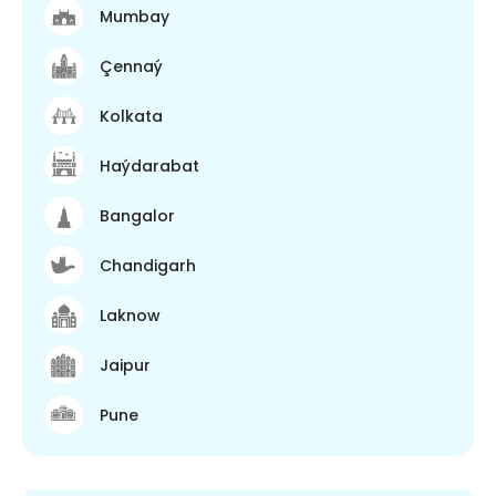
Mumbay
Çennaý
Kolkata
Haýdarabat
Bangalor
Chandigarh
Laknow
Jaipur
Pune