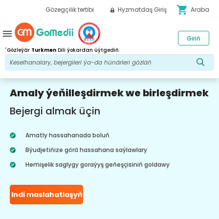
shopping_cart
Gözegçilik tertibi
Hyzmatdaş Giriş
Araba
menu
Giriň
*
Gözleýär
Turkmen
Dili ýokardan üýtgediň.
Amaly ýeňilleşdirmek we birleşdirmek
Bejergi almak üçin
Amatly hassahanada boluň
Býudjetiňize görä hassahana saýlawlary
Hemişelik saglygy goraýyş geňeşçisiniň goldawy
Indi maslahatlaşyň