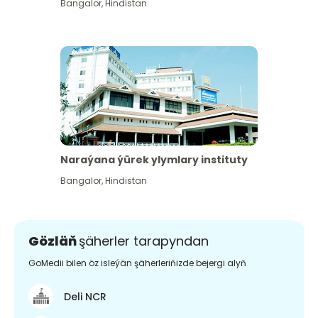
Bangalor
,
Hindistan
Naraýana ýürek ylymlary instituty
Bangalor
,
Hindistan
Gözläň
şäherler tarapyndan
GoMedii bilen öz isleýän şäherleriňizde bejergi alyň
Deli NCR