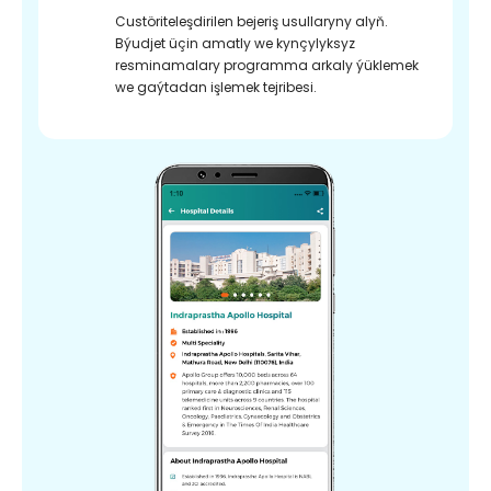
Custöriteleşdirilen bejeriş usullaryny alyň.
Býudjet üçin amatly we kynçylyksyz
resminamalary programma arkaly ýüklemek
we gaýtadan işlemek tejribesi.