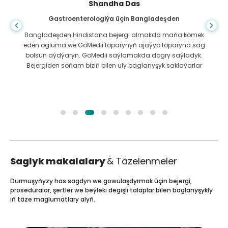
Shandha Das
Gastroenterologiýa üçin Bangladeşden
Bangladeşden Hindistana bejergi almakda maňa kömek
eden ogluma we GoMedii toparynyň ajaýyp toparyna sag
bolsun aýdýaryn. GoMedii saýlamakda dogry saýladyk.
Bejergiden soňam biziň bilen uly baglanyşyk saklaýarlar
Saglyk makalalary
& Täzelenmeler
Durmuşyňyzy has sagdyn we gowulaşdyrmak üçin bejergi,
proseduralar, şertler we beýleki degişli talaplar bilen baglanyşykly
iň täze maglumatlary alyň.