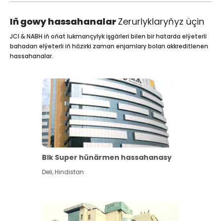
Iň gowy hassahanalar
Zerurlyklaryňyz üçin
JCI & NABH iň oňat lukmançylyk işgärleri bilen bir hatarda elýeterli
bahadan elýeterli iň häzirki zaman enjamlary bolan akkreditlenen
hassahanalar.
Blk Super hünärmen hassahanasy
Deli
,
Hindistan