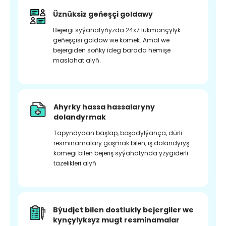
Üznüksiz geňeşçi goldawy
Bejergi syýahatyňyzda 24x7 lukmançylyk
geňeşçisi goldaw we kömek. Amal we
bejergiden soňky ideg barada hemişe
maslahat alyň.
Ahyrky hassa hassalaryny
dolandyrmak
Tapyndydan başlap, boşadylýança, dürli
resminamalary goşmak bilen, iş dolandyryş
kömegi bilen bejeriş syýahatynda yzygiderli
täzelikleri alyň.
Býudjet bilen dostlukly bejergiler we
kynçylyksyz mugt resminamalar