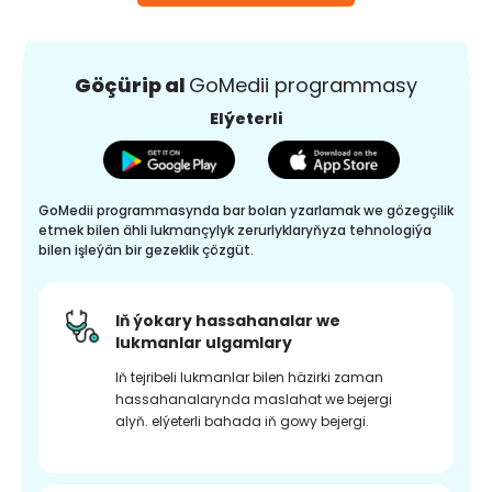
Göçürip al
GoMedii programmasy
Elýeterli
GoMedii programmasynda bar bolan yzarlamak we gözegçilik
etmek bilen ähli lukmançylyk zerurlyklaryňyza tehnologiýa
bilen işleýän bir gezeklik çözgüt.
Iň ýokary hassahanalar we
lukmanlar ulgamlary
Iň tejribeli lukmanlar bilen häzirki zaman
hassahanalarynda maslahat we bejergi
alyň. elýeterli bahada iň gowy bejergi.