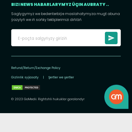
BIZI NEWS HABARLARYMYZ ÜÇIN AUBRATY ..
Saglygymyz we bedenterbiýe maslahatymyza mugt abuna
ýazylyň we iň soňky tekliplerimizi diňläň
Refund/Return/Exchange Policy
Gizlinlik syýasaty
|
Şertler we şertler
© 2023 GoMedii. Rightshli hukuklar goralandyr