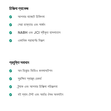
চিকিত্সা প্যাকেজ
আপনার বাজেটে চিকিৎসা
সেরা ডাক্তার এবং সার্জন
NABH এবং JCI স্বীকৃত হাসপাতাল
একাধিক পরামর্শের বিকল্প
প্রযুক্তি সমাধান
অন ডিমান্ড ভিডিও কনসালটেশন
সুরক্ষিত স্বাস্থ্য রেকর্ড
ট্র্যাক এবং আপনার চিকিত্সা পরিকল্পনা
বই ল্যাব টেস্ট এবং অর্ডার ঔষধ অনলাইন