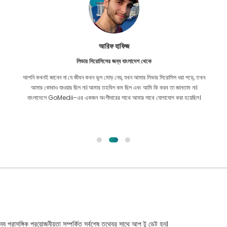
ইশরাত জাহান
কার্ডিওলজির জন্য বাংলাদেশ থেকে
ন
GoMedii-এর সাথে শেয়ার করা বন্ড পুরনো৷ আমি প্রায় দুই বছর আগে আমার কার্ডিয়াক
সমস্যার জন্য তাদের সাথে যোগাযোগ করেছি। তবুও, দল সবসময় একটি ধ্রুবক সাহায্য হয়েছে!
ম্যাক্সে আমার নিয়মিত চেকআপ করাতে আমি সাধারণত সময়ে সময়ে তাদের সাথে যোগাযোগ করি,
আশা করি আল্লাহ দলকে ভালো রাখবেন।
্য প্রাসঙ্গিক প্রয়োজনীয়তা সম্পর্কিত সর্বশেষ তথ্যের সাথে আপ টু ডেট হন।