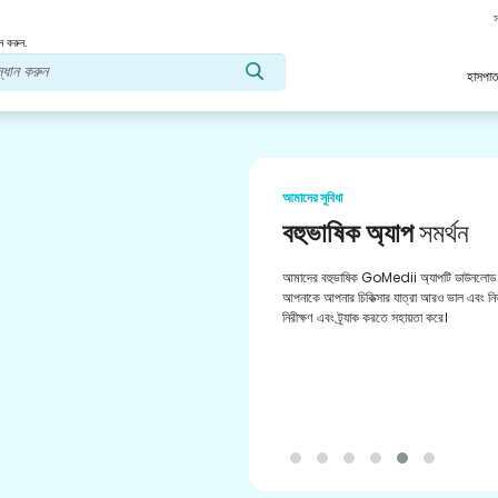
স
ন করুন.
হাসপাত
আমাদের সুবিধা
নিয়মিত ওষুধ
পূর্ণতা
আপনার প্রেসক্রিপশন পূরণের জন্য ফার্মেসি যাচাইকৃ
আমাদের অ্যাপের মাধ্যমে রিফাইলিং এবং সহজ অর্ডা
আপডেট পান।