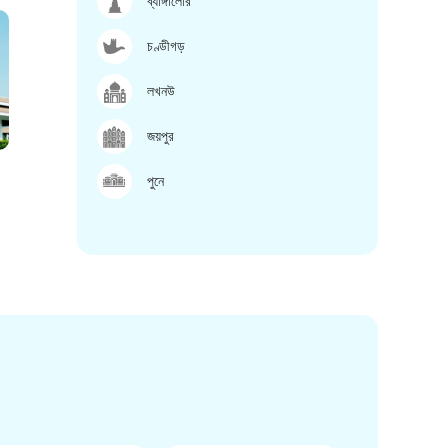
ব্যাঙ্গালোর
চণ্ডীগড়
লখনউ
জয়পুর
পুনে