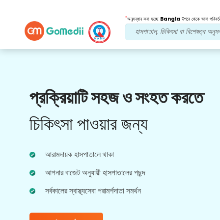
*
অনুসন্ধান করা হচ্ছে
Bangla
উপরে থেকে ভাষা পরিবর্ত
আমাদের সুবিধা
প্রক্রিয়াটি সহজ ও সংহত করতে
বহুভাষিক অ্যাপ
সমর্থন
চিকিৎসা পাওয়ার জন্য
আমাদের বহুভাষিক GoMedii অ্যাপটি ডাউনলোড করুন যা
আপনাকে আপনার চিকিত্সার যাত্রা আরও ভাল এবং নির্ভুলভাবে
নিরীক্ষণ এবং ট্র্যাক করতে সহায়তা করে।
আরামদায়ক হাসপাতালে থাকা
আপনার বাজেট অনুযায়ী হাসপাতালের পছন্দ
সর্বকালের স্বাস্থ্যসেবা পরামর্শদাতা সমর্থন