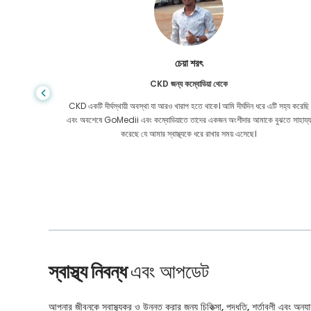
আরিফ হাফিজ
লিভার সিরোসিসের জন্য বাংলাদেশ থেকে
 সহ্য করেছি
আপনি কখনই জানেন না যে জীবন কখন ভুল মোড় নেয়, যখন আমার লিভার সিরোসিস ধরা পড়ে, তখ
তে সাহায্য
আমার কোথাও যাওয়ার ছিল না। আমার তহবিল কম ছিল এবং আমি কি করব তা জানতাম না।
বাংলাদেশে GoMedii-এর একজন অংশীদারের সাথে আমার সাথে যোগাযোগ করা হয়েছিল।
স্বাস্থ্য নিবন্ধ
এবং আপডেট
আপনার জীবনকে স্বাস্থ্যকর ও উন্নত করার জন্য চিকিত্সা, পদ্ধতি, শর্তাবলী এবং অন্যান