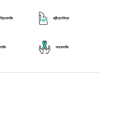
োক্রিনোলজি
স্ত্রীরোগবিদ্যা
োলজি
অনকোলজি