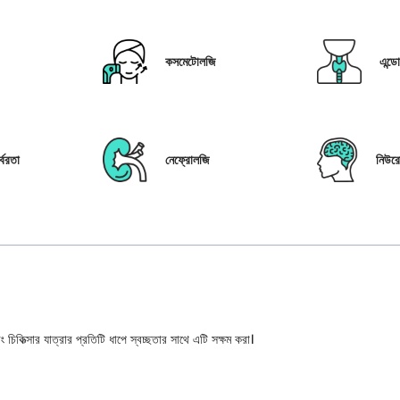
কসমেটোলজি
এন্ড
্বরতা
নেফ্রোলজি
নিউর
 চিকিত্সার যাত্রার প্রতিটি ধাপে স্বচ্ছতার সাথে এটি সক্ষম করা।