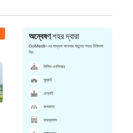
অন্বেষণ
শহর দ্বারা
GoMedii-এর মাধ্যমে আপনার পছন্দের শহরে চিকিৎসা
নিন
দিল্লি এনসিআর
মুম্বাই
চেন্নাই
কলকাতা
হায়দ্রাবাদ