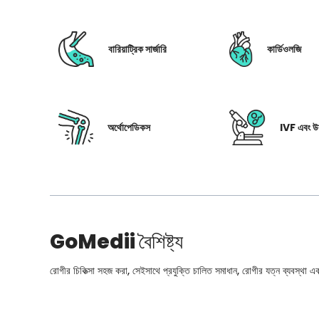
বারিয়াট্রিক সার্জারি
কার্ডিওলজি
অর্থোপেডিকস
IVF এবং উর
GoMedii
বৈশিষ্ট্য
রোগীর চিকিত্সা সহজ করা, সেইসাথে প্রযুক্তি চালিত সমাধান, রোগীর যত্ন ব্যবস্থা এবং