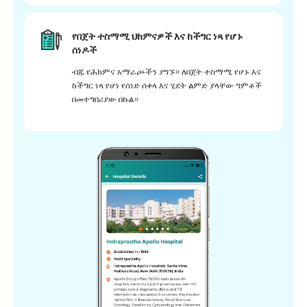
የበጀት ተስማሚ ህክምናዎች እና ከችግር ነጻ የሆኑ
ሰነዶች
ብጁ የሕክምና አማራጮችን ያግኙ። ለበጀት ተስማሚ የሆኑ እና
ከችግር ነጻ የሆነ የሰነድ ሰቀላ እና ሂደት ልምድ ያላቸው ግምቶች
በመተግበሪያው በኩል።