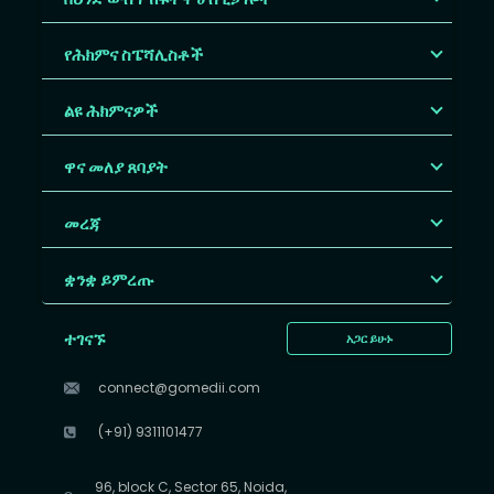
የሕክምና ስፔሻሊስቶች
ልዩ ሕክምናዎች
ዋና መለያ ጸባያት
መረጃ
ቋንቋ ይምረጡ
ተገናኙ
አጋር ይሁኑ
connect@gomedii.com
(+91) 9311101477
96, block C, Sector 65, Noida,