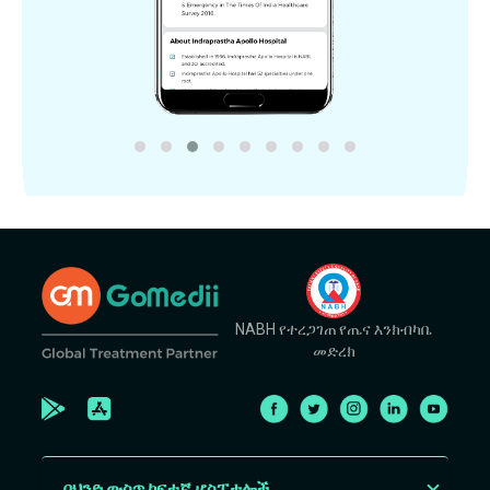
NABH የተረጋገጠ የጤና እንክብካቤ
መድረክ
በህንድ ውስጥ ከፍተኛ ሆስፒታሎች