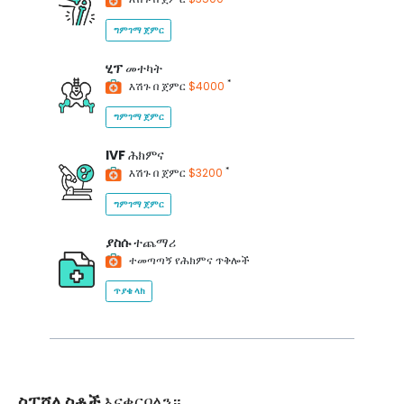
ግምገማ ጀምር
ሂፕ
መተካት
*
እሽጉ በ ጀምር
$4000
ግምገማ ጀምር
IVF
ሕክምና
*
እሽጉ በ ጀምር
$3200
ግምገማ ጀምር
ያስሱ
ተጨማሪ
ተመጣጣኝ የሕክምና ጥቅሎች
ጥያቄ ላክ
ስፔሻሊስቶች
እናቀርባለን።