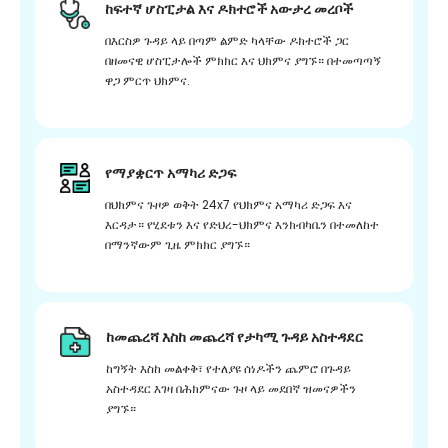
ከፍተኛ ሆስፒታል እና ዶክተሮች አውታረ መረቦች
በእርስዎ ጉዳይ ላይ በጣም ልምድ ካላቸው ዶክተሮች ጋር
በዘመናዊ ሆስፒታሎች ምክክር እና ህክምና ያግኙ። በተመጣጣኝ
ዋጋ ምርጥ ህክምና.
የማያቋርጥ አማካሪ ድጋፍ
በህክምና ጉዞዎ ወቅት 24x7 የህክምና አማካሪ ድጋፍ እና
እርዳታ። የሂደቱን እና የድህረ-ህክምና እንክብካቤን በተመለከተ
በማንኛውም ጊዜ ምክክር ያግኙ።
ከመጨረሻ እስከ መጨረሻ የታካሚ ጉዳይ አስተዳደር
ከግኝት እስከ መልቀቅ፣ የተለያዩ ሰነዶችን ጨምሮ በጉዳይ
አስተዳደር እገዛ በሕክምናው ጉዞ ላይ መደበኛ ዝመናዎችን
ያግኙ።