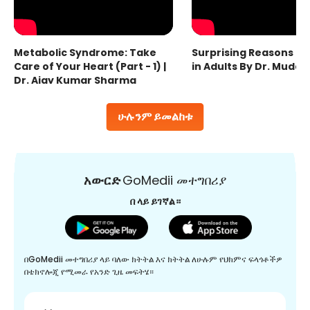
Metabolic Syndrome: Take
Surprising Reasons fo
Care of Your Heart (Part - 1) |
in Adults By Dr. Mudas
Dr. Ajay Kumar Sharma
ሁሉንም ይመልከቱ
አውርድ
GoMedii መተግበሪያ
በ ላይ ይገኛል።
በGoMedii መተግበሪያ ላይ ባለው ክትትል እና ክትትል ለሁሉም የህክምና ፍላጎቶችዎ
በቴክኖሎጂ የሚመራ የአንድ ጊዜ መፍትሄ።