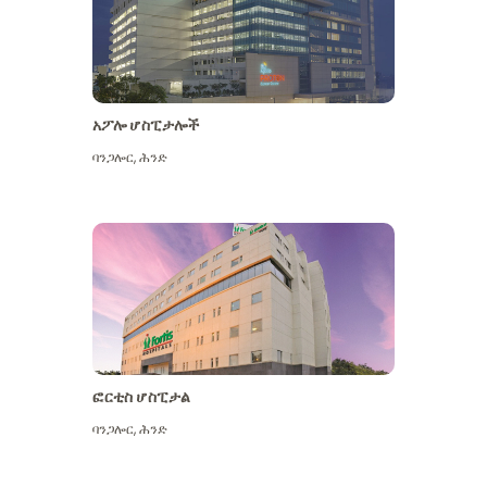
አፖሎ ሆስፒታሎች
ባንጋሎር
,
ሕንድ
ተጨማሪ ይመልከቱ
ፎርቲስ ሆስፒታል
ባንጋሎር
,
ሕንድ