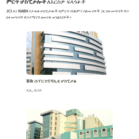
ምርጥ ሆስፒታሎች
ለእርስዎ ፍላጎቶች
JCI እና NABH የታወቁ ሆስፒታሎች ከምርጥ የህክምና ባለሙያዎች ጋር በተመጣጣኝ ዋጋ
በተመጣጣኝ ዋጋ የሚገኙ ዘመናዊ መገልገያዎች።
Blk ሱፐር ስፔሻሊቲ ሆስፒታል
ዴሊ
,
ሕንድ