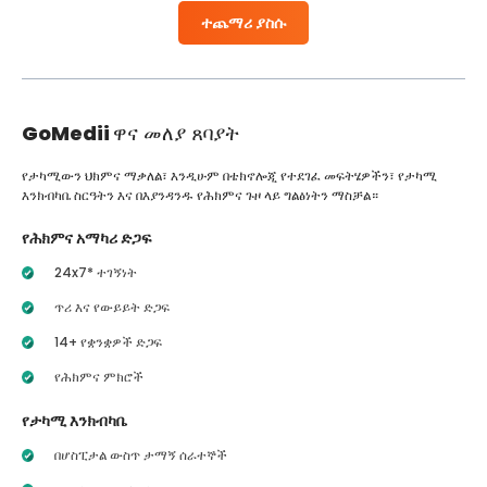
ተጨማሪ ያስሱ
GoMedii
ዋና መለያ ጸባያት
የታካሚውን ህክምና ማቃለል፣ እንዲሁም በቴክኖሎጂ የተደገፈ መፍትሄዎችን፣ የታካሚ
እንክብካቤ ስርዓትን እና በእያንዳንዱ የሕክምና ጉዞ ላይ ግልፅነትን ማስቻል።
የሕክምና አማካሪ ድጋፍ
24x7* ተገኝነት
ጥሪ እና የውይይት ድጋፍ
14+ የቋንቋዎች ድጋፍ
የሕክምና ምክሮች
የታካሚ እንክብካቤ
በሆስፒታል ውስጥ ታማኝ ሰራተኞች