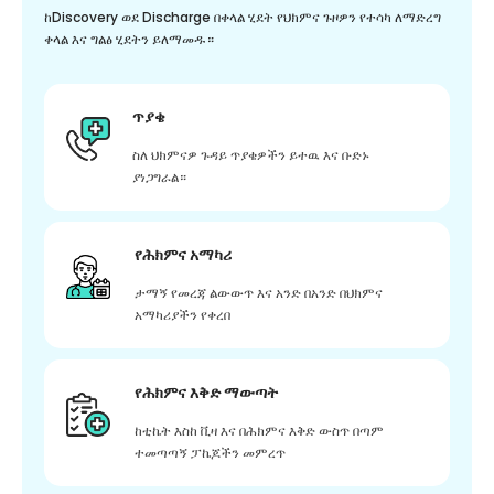
ከDiscovery ወደ Discharge በቀላል ሂደት የህክምና ጉዞዎን የተሳካ ለማድረግ
ቀላል እና ግልፅ ሂደትን ይለማመዱ።
ጥያቄ
ስለ ህክምናዎ ጉዳይ ጥያቄዎችን ይተዉ እና ቡድኑ
ያነጋግራል።
የሕክምና አማካሪ
ታማኝ የመረጃ ልውውጥ እና አንድ በአንድ በህክምና
አማካሪያችን የቀረበ
የሕክምና እቅድ ማውጣት
ከቲኬት እስከ ቪዛ እና በሕክምና እቅድ ውስጥ በጣም
ተመጣጣኝ ፓኬጆችን መምረጥ