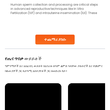
Human sperm collection and processing are critical steps
in advanced reproductive techniques like In Vitro
Fertilization (IVF) and intrauterine insemination (IUI). These
methods enable medical professionals to tackle fertility
challenges and help couples achieve their dream of
parenthood. Skilled technicians collect sperm using
specialized procedures to ensure optimal quality. Once
collected, they process the
ተጨማሪ ያስሱ
Continue Reading
የጤና ጥበቃ
ውይይቶች
ግምገማዎች እና አስፈላጊ ውይይት ከአገሪቱ በጣም ልምድ ካላቸው ዶክተሮች እና የህክምና
ባለሙያዎች ጋር ከታካሚ አስተያየቶች ጋር በመድረክ ላይ።