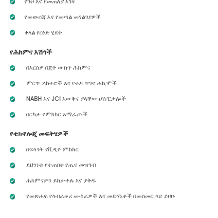
የጉዞ እና የመጠለያ እገዛ
የመውሰጃ እና የመጣል መገልገያዎች
ቀላል የሰነድ ሂደት
የሕክምና እሽጎች
በእርስዎ በጀት ውስጥ ሕክምና
ምርጥ ዶክተሮች እና የቀዶ ጥገና ሐኪሞች
NABH እና JCI እውቅና ያላቸው ሆስፒታሎች
በርካታ የምክክር አማራጮች
የቴክኖሎጂ መፍትሄዎች
በፍላጎት የቪዲዮ ምክክር
ደህንነቱ የተጠበቀ የጤና መዝገብ
ሕክምናዎን ይከታተሉ እና ያቅዱ
የመጽሐፍ የላብራቶሪ ሙከራዎች እና መድሃኒቶች በመስመር ላይ ይዘዙ