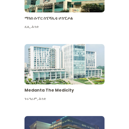
ማክስ ሱፐር ስፔሻሊቲ ሆስፒታል
ዴሊ
,
ሕንድ
Medanta The Medicity
ጉሩግራም
,
ሕንድ