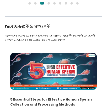
የጤና ጽሑፎች
& ዝማኔዎች
ሕይወትዎን ጤናማ እና የተሻለ ለማድረግ ስለ ሕክምና፣ ሂደቶች፣ ሁኔታዎች እና ሌሎች
ተዛማጅ መስፈርቶችን በተመለከተ ወቅታዊ መረጃ ያግኙ።
5 Essential Steps for Effective Human Sperm
Collection and Processing Methods