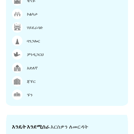
ቼናይ
ኮልካታ
ሃይደራባድ
ባንጋሎር
ቻንዲጋርህ
እድለኛ
ጃፑር
ፑን
እንዴት እንደሚሰራ
እርስዎን ለመርዳት