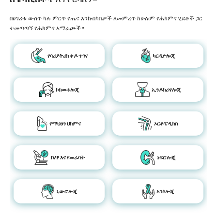
በሀገሪቱ ውስጥ ካሉ ምርጥ የጤና እንክብካቤዎች ለመምረጥ ከሁሉም የሕክምና ሂደቶች ጋር
ተመጣጣኝ የሕክምና አማራጮች።
የባሪያትሪክ ቀዶ ጥገና
ካርዲዮሎጂ
ኮስመቶሎጂ
ኢንዶክሪኖሎጂ
የማህፀን ህክምና
ኦርቶፔዲክስ
IVF እና የመራባት
ኔፍሮሎጂ
ኒውሮሎጂ
ኦንኮሎጂ