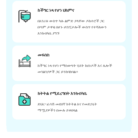
ከችግር ነጻ የሆነ ህክምና
በአገሪቱ ውስጥ ካሉ ልምድ ያላቸው ዶክተሮች ጋር
በጣም ታዋቂ በሆኑ ሆስፒታሎች ውስጥ የተሻለውን
እንክብካቤ ያግኙ
መፍሰስ
ከችግር ነጻ የሆነ የማስወጣት ሂደት ከሰነዶች እና ሌሎች
መገልገያዎች ጋር ይንከባከባል።
ክትትል የሚደረግበት እንክብካቤ
ድህረ-ፈሳሽ መደበኛ ክትትል እና የመድኃኒት
ማሟያዎችን በሙሉ ይቀበላል