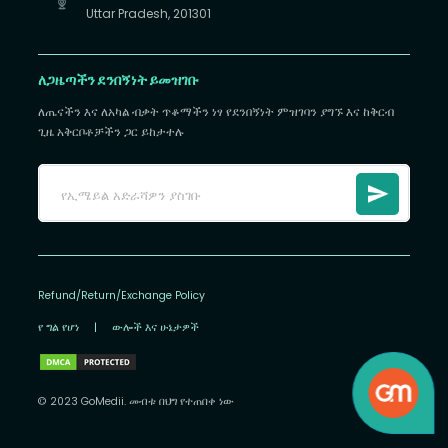
Uttar Pradesh, 201301
ለጋዜጣችን ደንበኝነት ይመዝገቡ
ለጤናችን እና ለአካል ብቃት ጥቆማችን ነፃ የደንበኝነት ምዝገባን ያግኙ እና ከቅርብ
ጊዜ አቅርቦቶቻችን ጋር ይከታተሉ
Refund/Return/Exchange Policy
የ ግል የሆነ
|
ውሎች እና ሁኔታዎች
© 2023 GoMedii. መብቱ በህግ የተጠበቀ ነው