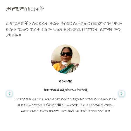
ታካሚ
ምስክርነቶች
ታካሚዎቻችን ለወደፊት ትልቅ ትስስር ለመፍጠር በህክምና ጉዟቸው
ሁሉ ምርጡን ጥራት ያለው የጤና እንክብካቤ በማግኘት ልምዳቸውን
ያካፍሉ።
ሻንዳ ዳስ
ከባንግላዴሽ ለጂስትሮኢንትሮሎጂ
ከባንግላዲሽ ወደ ህንድ እንድታከም የረዳኝን ልጄን እና ጎሜዲ የተባለውን ድንቅ
ቡድን አመሰግናለው። GoMedii ን በመምረጥ ረገድ ትክክለኛውን ምርጫ
አድርገናል። ከህክምና በኋላም ቢሆን ከእኛ ጋር ትልቅ ትስስር አላቸው።