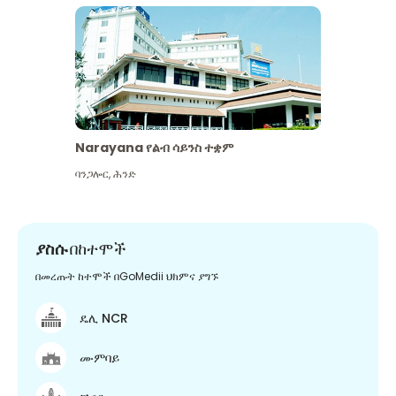
Narayana የልብ ሳይንስ ተቋም
ባንጋሎር
,
ሕንድ
ያስሱ
በከተሞች
በመረጡት ከተሞች በGoMedii ህክምና ያግኙ
ዴሊ NCR
ሙምባይ