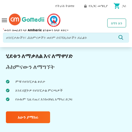
shopping_cart
የትራክ ትዕዛዝ
የአጋር መግቢያ
ጋሪ
menu
ስግን እን
*
ውስጥ በመፈለግ ላይ
Amharic
ቋንቋውን ከላይ ቀይር።
ሂደቱን ለማቃለል እና ለማዋሃድ
ሕክምናውን ለማግኘት
ምቹ የሆስፒታል ቆይታ
እንደ በጀትዎ የሆስፒታል ምርጫዎች
የሁሉም ጊዜ የጤና እንክብካቤ አማካሪ ድጋፍ
አሁን ያማክሩ