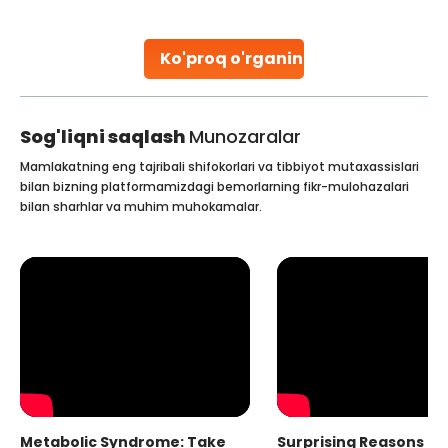
situation becomes complex for women not
Continue Reading
Ko'proq o'rganing
Sog'liqni saqlash
Munozaralar
Mamlakatning eng tajribali shifokorlari va tibbiyot mutaxassislari
bilan bizning platformamizdagi bemorlarning fikr-mulohazalari
bilan sharhlar va muhim muhokamalar.
Metabolic Syndrome: Take
Surprising Reasons fo