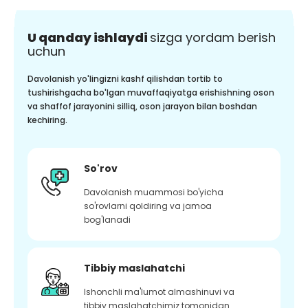
U qanday ishlaydi
sizga yordam berish
uchun
Davolanish yo'lingizni kashf qilishdan tortib to
tushirishgacha bo'lgan muvaffaqiyatga erishishning oson
va shaffof jarayonini silliq, oson jarayon bilan boshdan
kechiring.
So'rov
Davolanish muammosi bo'yicha
so'rovlarni qoldiring va jamoa
bog'lanadi
Tibbiy maslahatchi
Ishonchli ma'lumot almashinuvi va
tibbiy maslahatchimiz tomonidan