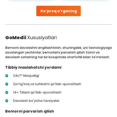
Ko'proq o'rganing
GoMedii
Xususiyatlari
Bemorni davolashni engillashtirish, shuningdek, uni texnologiyaga
asoslangan yechimlar, bemorlarni parvarish qilish tizimi va
davolash safarining har bir bosqichida shaffoflik bilan ta'minlash.
Tibbiy maslahatchi yordami
24x7* Mavjudligi
Qo'ng'iroq va suhbatni qo'llab-quvvatlash
14+ Tillarni qo'llab-quvvatlash
Davolash bo'yicha tavsiyalar
Bemorni parvarish qilish