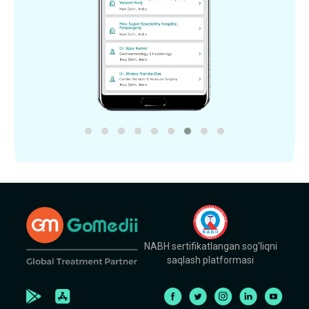
NABH sertifikatlangan sog'liqni
saqlash platformasi