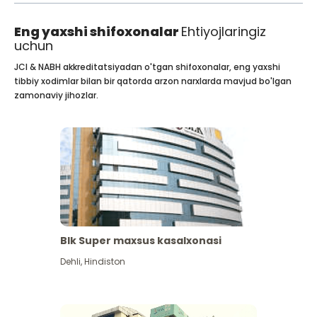
Eng yaxshi shifoxonalar
Ehtiyojlaringiz
uchun
JCI & NABH akkreditatsiyadan o'tgan shifoxonalar, eng yaxshi
tibbiy xodimlar bilan bir qatorda arzon narxlarda mavjud bo'lgan
zamonaviy jihozlar.
Blk Super maxsus kasalxonasi
Dehli
,
Hindiston