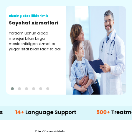
Bizning afzalliklarimiz
B
Sayohat xizmatlari
k
Yordam uchun aloqa
p
menejeri bilan birga
moslashtirilgan xizmatlar
B
yuqori sifat bilan taklif etiladi.
d
q
b
q
e
m
4+
Language Support
500+
Treatment Opt