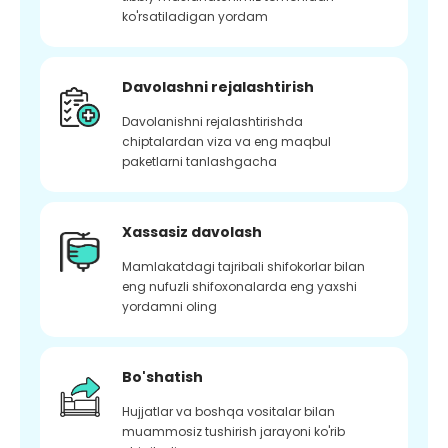
ko'rsatiladigan yordam
Davolashni rejalashtirish
Davolanishni rejalashtirishda
chiptalardan viza va eng maqbul
paketlarni tanlashgacha
Xassasiz davolash
Mamlakatdagi tajribali shifokorlar bilan
eng nufuzli shifoxonalarda eng yaxshi
yordamni oling
Bo'shatish
Hujjatlar va boshqa vositalar bilan
muammosiz tushirish jarayoni ko'rib