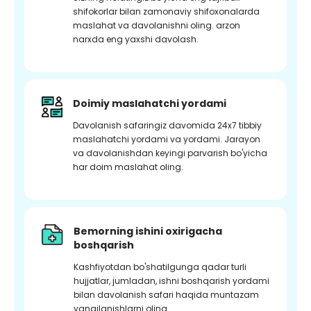
shifokorlar bilan zamonaviy shifoxonalarda
maslahat va davolanishni oling. arzon
narxda eng yaxshi davolash.
Doimiy maslahatchi yordami
Davolanish safaringiz davomida 24x7 tibbiy
maslahatchi yordami va yordami. Jarayon
va davolanishdan keyingi parvarish bo'yicha
har doim maslahat oling.
Bemorning ishini oxirigacha
boshqarish
Kashfiyotdan bo'shatilgunga qadar turli
hujjatlar, jumladan, ishni boshqarish yordami
bilan davolanish safari haqida muntazam
yangilanishlarni oling.