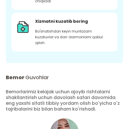
chiqiladi
Xizmatni kuzatib boring
Bo'shatishdan keyin muntazam
kuzatuvlar va dori-darmonlarni qabul
qilish
Bemor
Guvohlar
Bemorlarimiz kelajak uchun ajoyib rishtalarni
shakllantirish uchun davolash safari davomida
eng yaxshi sifatli tibbiy yordam olish bo'yicha o'z
tajribalarini biz bilan baham ko'rishadi.