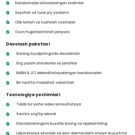
Kasalxonada ixtisoslashgan xodimlar
Sayohat va turar joy yordami
Olib ketish va tushirish vositalari
Oson hujjatlashtirish jarayoni
Davolash paketlari
Sizning byudjetingizda davolanish
Eng yaxshi shifokorlar va jarrohlar
NABH & JCI akkreditatsiyalangan kasalxonalari
Bir nechta maslahat variantlari
Texnologiya yechimlari
Talab bo'yicha video konsultatsiya
Xavfsiz sog'liq rekordi
Davolanishingizni kuzatib boring va rejalashtiring
Laboratoriya sinovlari va dori-darmonlarni onlayn buyurtma