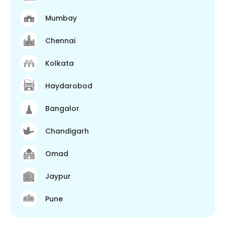
Mumbay
Chennai
Kolkata
Haydarobod
Bangalor
Chandigarh
Omad
Jaypur
Pune