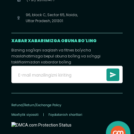
96, block C, Sector 65, Noida,
Uttar Pradesh, 201301
XABAR XABARIMIZGA OBUNA BO'LING
Bizning sog'liqni saqlash va fitnes bo'yicha
maslahatimizga bepul obuna bo'ling va so'nggi
takliflarimizdan xabardor bo'ling
Refund/Return/Exchange Policy
Maxfiylik siyosati
|
Foydalanish shartlari