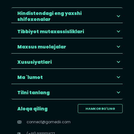
Hindistondagi eng yaxshi
shifoxonalar
Tibbiyot mutaxassisliklari
Maxsus muolajalar
Xususiyatlari
Ma `lumot
Tilni tanlang
Aloqa qiling
HAMKOR BO'LING
connect@gomedii.com
(+91) 9311101477