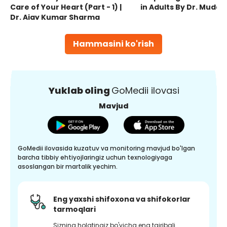
Care of Your Heart (Part - 1) |
in Adults By Dr. Mudas
Dr. Ajay Kumar Sharma
Hammasini ko'rish
Yuklab oling
GoMedii ilovasi
Mavjud
GoMedii ilovasida kuzatuv va monitoring mavjud bo'lgan
barcha tibbiy ehtiyojlaringiz uchun texnologiyaga
asoslangan bir martalik yechim.
Eng yaxshi shifoxona va shifokorlar
tarmoqlari
Sizning holatingiz bo'yicha eng tajribali