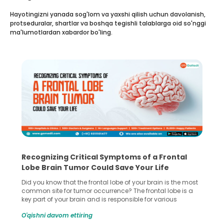
Hayotingizni yanada sog'lom va yaxshi qilish uchun davolanish,
protseduralar, shartlar va boshqa tegishli talablarga oid so'nggi
ma'lumotlardan xabardor bo'ling.
What You Need to Know Before Taking the
Step Towards IVF Without Husband’s Consent
In vitro fertilization (IVF) is a great option for the treatment
for infertility and widely known across the globe. It allows
many couples to start a family when natural conception
gets difficult. However, if you’re considering IVF without your
O'qishni davom ettiring
husband consent as he doesn’t support the idea then this