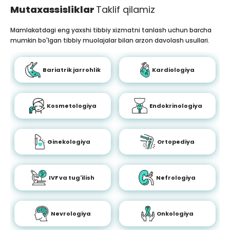
Mutaxassisliklar
Taklif qilamiz
Mamlakatdagi eng yaxshi tibbiy xizmatni tanlash uchun barcha
mumkin bo'lgan tibbiy muolajalar bilan arzon davolash usullari.
Bariatrik jarrohlik
Kardiologiya
Kosmetologiya
Endokrinologiya
Ginekologiya
Ortopediya
IVF va tug'ilish
Nefrologiya
Nevrologiya
Onkologiya