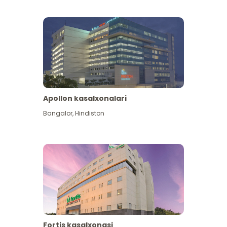
Apollon kasalxonalari
Koʻproq koʻrish
Bangalor
,
Hindiston
Fortis kasalxonasi