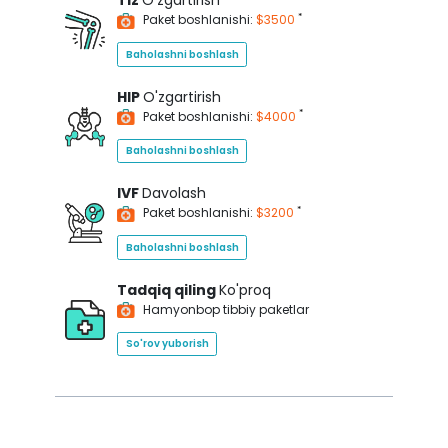
Tiz
O'zgartirish
*
Paket boshlanishi:
$3500
Baholashni boshlash
HIP
O'zgartirish
*
Paket boshlanishi:
$4000
Baholashni boshlash
IVF
Davolash
*
Paket boshlanishi:
$3200
Baholashni boshlash
Tadqiq qiling
Ko'proq
Hamyonbop tibbiy paketlar
So'rov yuborish