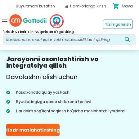
shopping_cart
Buyurtmani kuzatish
Hamkorlarga kirish
Arava
menu
Tizimga kirish
*
Izlash
Uzbek
Tilni yuqoridan o'zgartiring.
Jarayonni osonlashtirish va
integratsiya qilish
Davolashni olish uchun
Kasalxonada qulay yashash
Byudjetingizga qarab shifoxona tanlovi
Har doim sog'liqni saqlash bo'yicha maslahatchi yordami
Hozir maslahatlashing