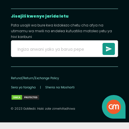
Jisajili kwenye jarida letu
Pata usajili wa bure kwa kidokezo chetu cha afya na
utimamu wa mwili na endelea kufuatilia matoleo yetu ya
hivi karibuni
Refund/Return/Exchange Policy
Sera ya faragha
|
Sheria na Masharti
© 2023 GoMedii. Haki zote zimehifadhiwa