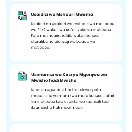
Usaidizi wa Mshauri Mwema
Usaidizi na usaidizi wa mshauri wa matibabu
wa 24x7 wakati wa safari yako ya matibabu.
Pata mashauriano kila wakati kuhusu
utaratibu na utunzaji wa baada ya
matibabu.
Usimamizi wa Kesi ya Mgonjwa wa
Mwisho hadi Mwisho
Kuanzia ugunduzi hadi kutolewa, pata
masasisho ya mara kwa mara kuhusu safari
ya matibabu kwa usaidizi wa kudhibiti kesi
ikijumuisha hati mbalimbali.