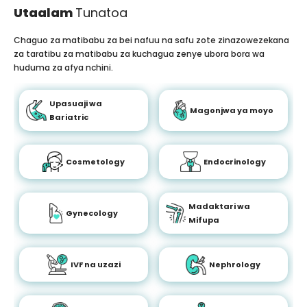
Utaalam
Tunatoa
Chaguo za matibabu za bei nafuu na safu zote zinazowezekana
za taratibu za matibabu za kuchagua zenye ubora bora wa
huduma za afya nchini.
Upasuaji wa
Magonjwa ya moyo
Bariatric
Cosmetology
Endocrinology
Madaktari wa
Gynecology
Mifupa
IVF na uzazi
Nephrology