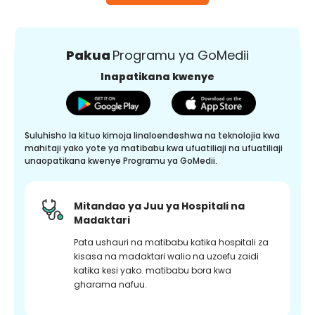
Pakua
Programu ya GoMedii
Inapatikana kwenye
Suluhisho la kituo kimoja linaloendeshwa na teknolojia kwa
mahitaji yako yote ya matibabu kwa ufuatiliaji na ufuatiliaji
unaopatikana kwenye Programu ya GoMedii.
Mitandao ya Juu ya Hospitali na
Madaktari
Pata ushauri na matibabu katika hospitali za
kisasa na madaktari walio na uzoefu zaidi
katika kesi yako. matibabu bora kwa
gharama nafuu.