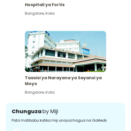
Hospitali ya Fortis
Bangalore
,
India
Taasisi ya Narayana ya Sayansi ya
Moyo
Bangalore
,
India
Chunguza
by Miji
Pata matibabu katika miji unayochagua na GoMedii