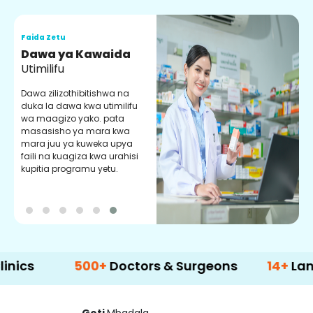
Faida Zetu
F
Dawa ya Kawaida
H
Utimilifu
H
h
Dawa zilizothibitishwa na
p
duka la dawa kwa utimilifu
U
wa maagizo yako. pata
masasisho ya mara kwa
mara juu ya kuweka upya
faili na kuagiza kwa urahisi
kupitia programu yetu.
500+
Doctors & Surgeons
14+
Language 