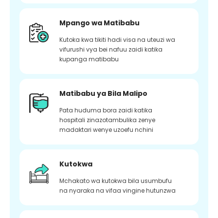
Mpango wa Matibabu
Kutoka kwa tikiti hadi visa na uteuzi wa
vifurushi vya bei nafuu zaidi katika
kupanga matibabu
Matibabu ya Bila Malipo
Pata huduma bora zaidi katika
hospitali zinazotambulika zenye
madaktari wenye uzoefu nchini
Kutokwa
Mchakato wa kutokwa bila usumbufu
na nyaraka na vifaa vingine hutunzwa