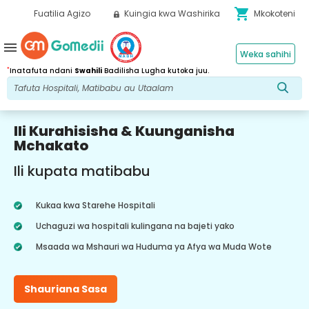
shopping_cart
Fuatilia Agizo
Kuingia kwa Washirika
Mkokoteni
menu
Weka sahihi
*
Inatafuta ndani
Swahili
Badilisha Lugha kutoka juu.
Ili Kurahisisha & Kuunganisha
Mchakato
Ili kupata matibabu
Kukaa kwa Starehe Hospitali
Uchaguzi wa hospitali kulingana na bajeti yako
Msaada wa Mshauri wa Huduma ya Afya wa Muda Wote
Shauriana Sasa