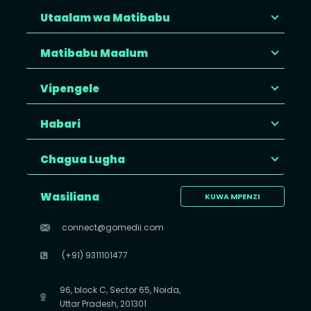
Utaalam wa Matibabu
Matibabu Maalum
Vipengele
Habari
Chagua Lugha
Wasiliana
KUWA MPENZI
connect@gomedii.com
(+91) 9311101477
96, block C, Sector 65, Noida,
Uttar Pradesh, 201301