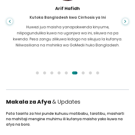
Arif Hafidh
Kutoka Bangladesh kwa Cirrhosis ya Ini
Huwezi jua maisha yanapokwenda kinyume,
nilipogundulika kuwa na ugonjwa wa ini, sikuwa na pa
kwenda. Pesa zangu zilikuwa kidogo na sikujua la kufanya.
Niliwasiliana na mshirika wa GoMedii huko Bangladesh.
Makala za Afya
& Updates
Pata taarifa za hivi punde kuhusu matibabu, taratibu, masharti
na mahitaji mengine muhimu ili kufanya maisha yako kuwa na
afya na bora.