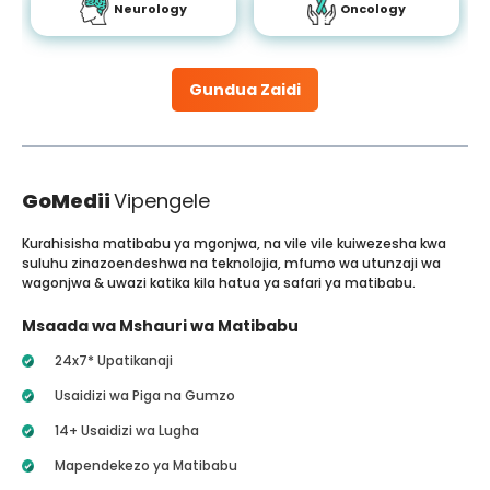
Neurology
Oncology
Gundua Zaidi
GoMedii
Vipengele
Kurahisisha matibabu ya mgonjwa, na vile vile kuiwezesha kwa
suluhu zinazoendeshwa na teknolojia, mfumo wa utunzaji wa
wagonjwa & uwazi katika kila hatua ya safari ya matibabu.
Msaada wa Mshauri wa Matibabu
24x7* Upatikanaji
Usaidizi wa Piga na Gumzo
14+ Usaidizi wa Lugha
Mapendekezo ya Matibabu