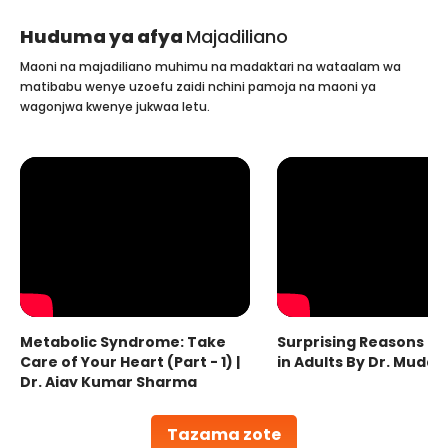
Huduma ya afya
Majadiliano
Maoni na majadiliano muhimu na madaktari na wataalam wa
matibabu wenye uzoefu zaidi nchini pamoja na maoni ya
wagonjwa kwenye jukwaa letu.
Metabolic Syndrome: Take
Surprising Reasons fo
Care of Your Heart (Part - 1) |
in Adults By Dr. Mudas
Dr. Ajay Kumar Sharma
Tazama zote