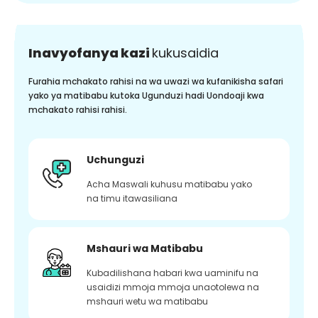
Inavyofanya kazi
kukusaidia
Furahia mchakato rahisi na wa uwazi wa kufanikisha safari
yako ya matibabu kutoka Ugunduzi hadi Uondoaji kwa
mchakato rahisi rahisi.
Uchunguzi
Acha Maswali kuhusu matibabu yako
na timu itawasiliana
Mshauri wa Matibabu
Kubadilishana habari kwa uaminifu na
usaidizi mmoja mmoja unaotolewa na
mshauri wetu wa matibabu