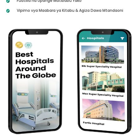
Fuatilia na Upange Matibabu Yako
Vipimo vya Maabara ya Kitabu & Agiza Dawa Mtandaoni