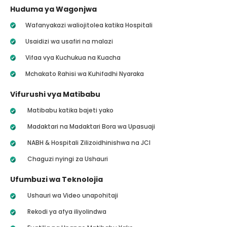
Huduma ya Wagonjwa
Wafanyakazi waliojitolea katika Hospitali
Usaidizi wa usafiri na malazi
Vifaa vya Kuchukua na Kuacha
Mchakato Rahisi wa Kuhifadhi Nyaraka
Vifurushi vya Matibabu
Matibabu katika bajeti yako
Madaktari na Madaktari Bora wa Upasuaji
NABH & Hospitali Zilizoidhinishwa na JCI
Chaguzi nyingi za Ushauri
Ufumbuzi wa Teknolojia
Ushauri wa Video unapohitaji
Rekodi ya afya iliyolindwa