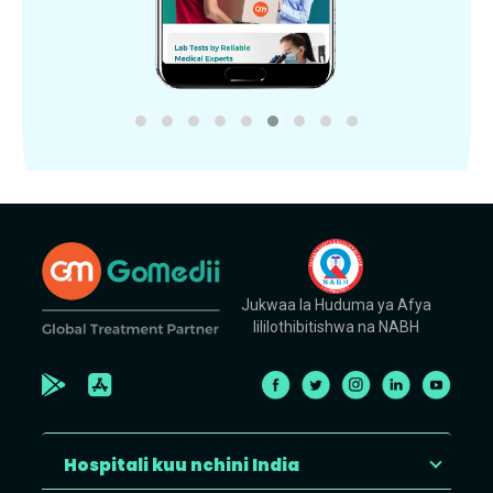
Jukwaa la Huduma ya Afya
lililothibitishwa na NABH
Hospitali kuu nchini India