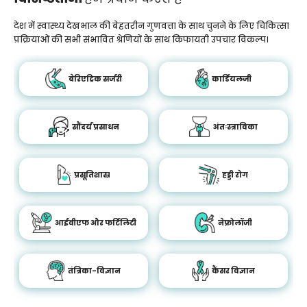
देश में स्वास्थ्य देखभाल की बेहतरीन गुणवत्ता के साथ चुनने के लिए चिकित्सा
प्रक्रियाओं की सभी संभावित श्रेणियों के साथ किफायती उपचार विकल्प।
बेरिएट्रिक सर्जरी
कार्डियलजी
सौंदर्य प्रसाधन
अंतःस्त्राविका
प्रसूतिशास्र
हड्डी रोग
आईवीएफ और फर्टिलिटी
नेफ्रोलॉजी
तंत्रिका-विज्ञान
कैंसर विज्ञान