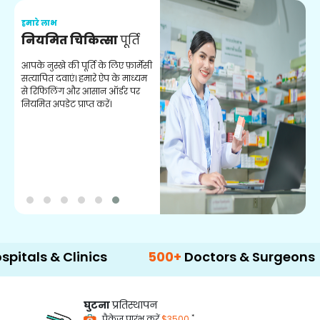
हमारे लाभ
ह
नियमित चिकित्सा
पूर्ति
य
आपके नुस्खे की पूर्ति के लिए फ़ार्मेसी
स
सत्यापित दवाएं। हमारे ऐप के माध्यम
क
से रिफिलिंग और आसान ऑर्डर पर
अन
नियमित अपडेट प्राप्त करें।
 & Clinics
500+
Doctors & Surgeons
14
घुटना
प्रतिस्थापन
*
पैकेज प्रारंभ करें
$3500