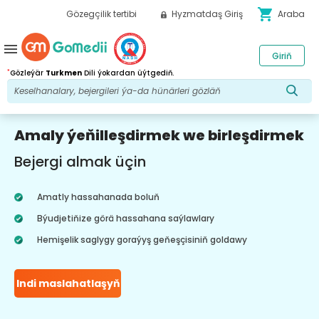
shopping_cart
Gözegçilik tertibi
Hyzmatdaş Giriş
Araba
menu
Giriň
*
Gözleýär
Turkmen
Dili ýokardan üýtgediň.
Amaly ýeňilleşdirmek we birleşdirmek
Bejergi almak üçin
Amatly hassahanada boluň
Býudjetiňize görä hassahana saýlawlary
Hemişelik saglygy goraýyş geňeşçisiniň goldawy
Indi maslahatlaşyň