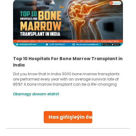
Top 10 Hospitals For Bone Marrow Transplant in
India
Did you know that in India 3000 bone marrow transplants
are performed every year with an average survival rate of
85%? A bone marrow transplant can be a life-changing
treatment for an individual, choosing the right hospital can
Okamagy dowam etdiriň
make all the difference. India has some of the world’s
leading hospitals for bone marrow transplants.
Continue Reading
Has giňişleýin öwreniň