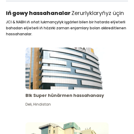
Iň gowy hassahanalar
Zerurlyklaryňyz üçin
JCI & NABH iň oňat lukmançylyk işgärleri bilen bir hatarda elýeterli
bahadan elýeterli iň häzirki zaman enjamlary bolan akkreditlenen
hassahanalar.
Blk Super hünärmen hassahanasy
Deli
,
Hindistan