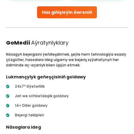
Has giňişleýin öwreniň
GoMedii
Aýratynlyklary
Näsagyň bejergisini ýeňilleşdirmek, şeýle hem tehnologiýa esasly
çözgütler, hassalara ideg ulgamy we bejeriş syýahatynyň her
ädiminde aç-açanlyk bilen üpjün etmek.
Lukmançylyk geňeşçisiniň goldawy
24x7* Elýeterlilik
Jaň we söhbetdeşlik goldawy
14+ Diller goldawy
Bejergi teklipleri
Näsaglara ideg