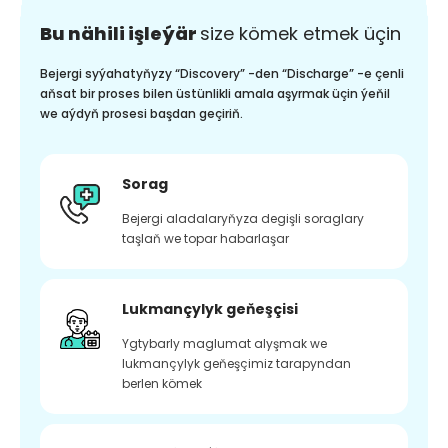
Bu nähili işleýär
size kömek etmek üçin
Bejergi syýahatyňyzy “Discovery” -den “Discharge” -e çenli
aňsat bir proses bilen üstünlikli amala aşyrmak üçin ýeňil
we aýdyň prosesi başdan geçiriň.
Sorag
Bejergi aladalaryňyza degişli soraglary
taşlaň we topar habarlaşar
Lukmançylyk geňeşçisi
Ygtybarly maglumat alyşmak we
lukmançylyk geňeşçimiz tarapyndan
berlen kömek