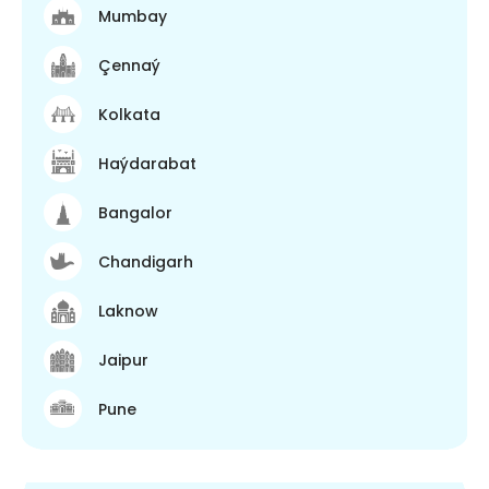
Mumbay
Çennaý
Kolkata
Haýdarabat
Bangalor
Chandigarh
Laknow
Jaipur
Pune