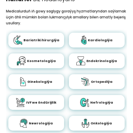
Medicalurduň iň gowy saglygy goraýyş hyzmatlaryndan saýlamak
üçin ähli mümkin bolan lukmançylyk amallary bilen amatly bejeriş
usullary.
Bariatriki hirurgiýa
Kardiologiýa
Kosmetologiýa
Endokrinologiýa
Ginekologiýa
Ortopediýa
IVF we öndürijilik
Nefrologiýa
Newrologiýa
Onkologiýa