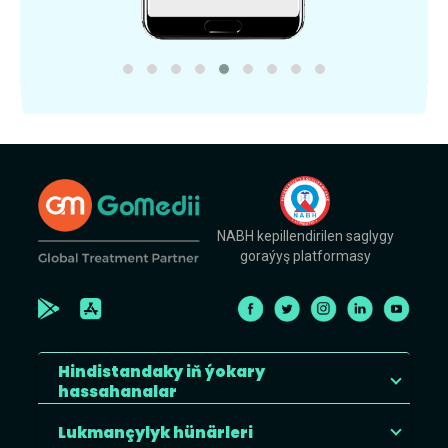
NABH kepillendirilen saglygy
goraýyş platformasy
Hindistandaky iň ýokary
hassahanalar
Lukmançylyk hünärleri