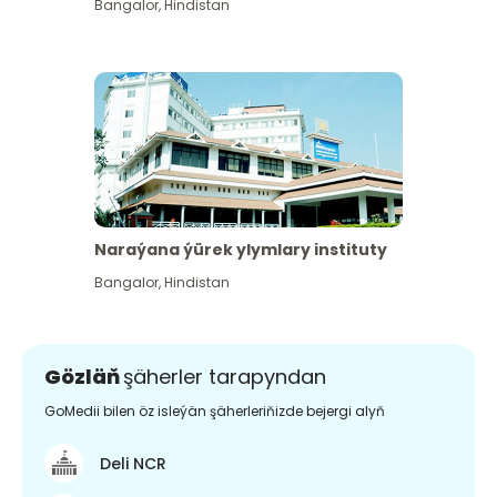
Bangalor
,
Hindistan
Naraýana ýürek ylymlary instituty
Bangalor
,
Hindistan
Gözläň
şäherler tarapyndan
GoMedii bilen öz isleýän şäherleriňizde bejergi alyň
Deli NCR