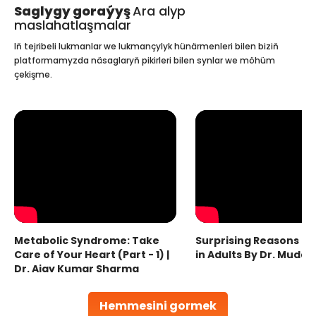
Saglygy goraýyş
Ara alyp
maslahatlaşmalar
Iň tejribeli lukmanlar we lukmançylyk hünärmenleri bilen biziň
platformamyzda näsaglaryň pikirleri bilen synlar we möhüm
çekişme.
Metabolic Syndrome: Take
Surprising Reasons fo
Care of Your Heart (Part - 1) |
in Adults By Dr. Mudas
Dr. Ajay Kumar Sharma
Hemmesini gormek