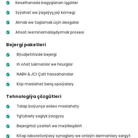
Keselhanada bagyşlanan işgärler
Syýahat we ýaşaýyş jaý kömegi
Almak we taşlamak üçin desgalar
Aňsat resminamalaşdyrmak prosesi
Bejergi paketleri
Býudjetiňizde bejergi
Iň oňat lukmanlar we hirurglar
NABH & JCI Çalt hassahanalar
Köp maslahat beriş opsiýalary
Tehnologiýa çözgütleri
Talap boýunça wideo maslahaty
Ygtybarly saglyk ýazgysy
Bejergiňizi yzarlaň we meýilleşdiriň
Kitap laboratoriýasy synaglary we onlaýn dermanlary sargyt