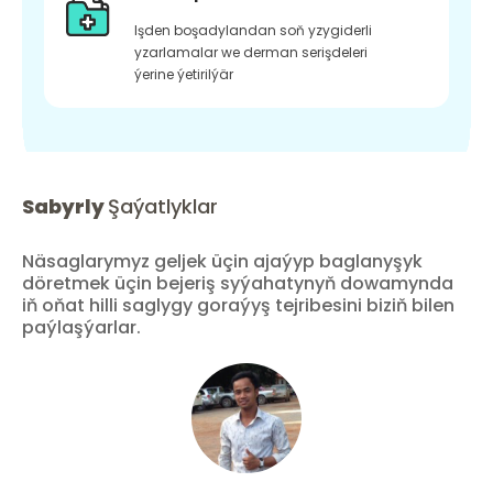
Işden boşadylandan soň yzygiderli
yzarlamalar we derman serişdeleri
ýerine ýetirilýär
Sabyrly
Şaýatlyklar
Näsaglarymyz geljek üçin ajaýyp baglanyşyk
döretmek üçin bejeriş syýahatynyň dowamynda
iň oňat hilli saglygy goraýyş tejribesini biziň bilen
paýlaşýarlar.