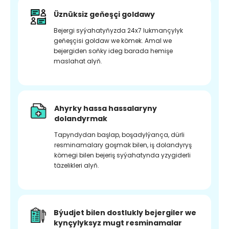
Üznüksiz geňeşçi goldawy
Bejergi syýahatyňyzda 24x7 lukmançylyk
geňeşçisi goldaw we kömek. Amal we
bejergiden soňky ideg barada hemişe
maslahat alyň.
Ahyrky hassa hassalaryny
dolandyrmak
Tapyndydan başlap, boşadylýança, dürli
resminamalary goşmak bilen, iş dolandyryş
kömegi bilen bejeriş syýahatynda yzygiderli
täzelikleri alyň.
Býudjet bilen dostlukly bejergiler we
kynçylyksyz mugt resminamalar