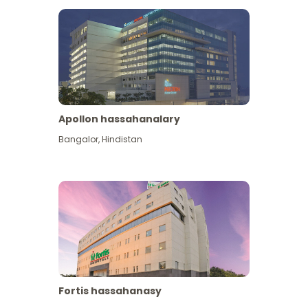
Apollon hassahanalary
Has giňişleýin gör
Bangalor
,
Hindistan
Fortis hassahanasy