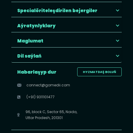
Specialöriteleşdirilen bejergiler
Aýratynlyklary
Maglumat
Dil saýlaň
Habarlaşyp dur
HYZMATDAŞ BOLUŇ
connect@gomedii.com
(+91) 9311101477
96, block C, Sector 65, Noida,
Uttar Pradesh, 201301