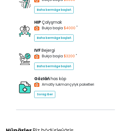
Baha bermäge başlaň
HIP
Çalyşmak
*
Bukja başla
$4000
Baha bermäge başlaň
IVF
Bejergi
*
Bukja başla
$3200
Baha bermäge başlaň
Gözläň
has köp
Amatly lukmançylyk paketleri
Sorag iber
Hünärler
Biz hödürleýäris