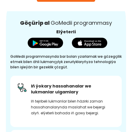
Göçürip al
GoMedii programmasy
Elýeterli
GoMedii programmasynda bar bolan yzarlamak we gözegçilik
etmek bilen ähli lukmançylyk zerurlyklaryňyza tehnologiýa
bilen işleýän bir gezeklik çözgüt.
Iň ýokary hassahanalar we
lukmanlar ulgamlary
Iň tejribeli lukmanlar bilen häzirki zaman
hassahanalarynda maslahat we bejergi
alyň. elýeterli bahada iň gowy bejergi.