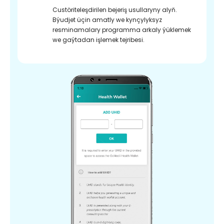
Custöriteleşdirilen bejeriş usullaryny alyň.
Býudjet üçin amatly we kynçylyksyz
resminamalary programma arkaly ýüklemek
we gaýtadan işlemek tejribesi.