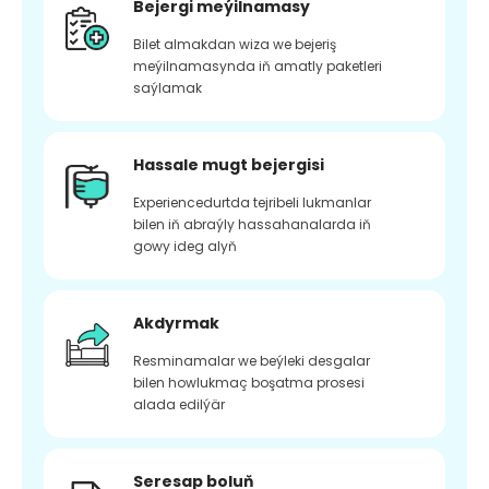
Bejergi meýilnamasy
Bilet almakdan wiza we bejeriş
meýilnamasynda iň amatly paketleri
saýlamak
Hassale mugt bejergisi
Experiencedurtda tejribeli lukmanlar
bilen iň abraýly hassahanalarda iň
gowy ideg alyň
Akdyrmak
Resminamalar we beýleki desgalar
bilen howlukmaç boşatma prosesi
alada edilýär
Seresap boluň