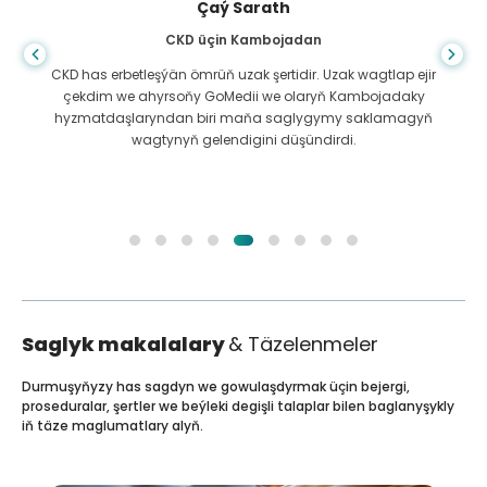
Çaý Sarath
CKD üçin Kambojadan
CKD has erbetleşýän ömrüň uzak şertidir. Uzak wagtlap ejir
çekdim we ahyrsoňy GoMedii we olaryň Kambojadaky
hyzmatdaşlaryndan biri maňa saglygymy saklamagyň
wagtynyň gelendigini düşündirdi.
Saglyk makalalary
& Täzelenmeler
Durmuşyňyzy has sagdyn we gowulaşdyrmak üçin bejergi,
proseduralar, şertler we beýleki degişli talaplar bilen baglanyşykly
iň täze maglumatlary alyň.