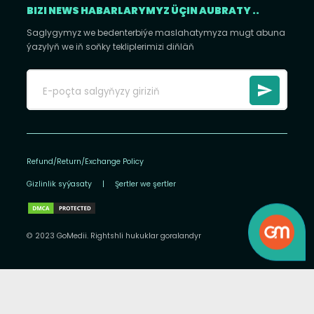
BIZI NEWS HABARLARYMYZ ÜÇIN AUBRATY ..
Saglygymyz we bedenterbiýe maslahatymyza mugt abuna
ýazylyň we iň soňky tekliplerimizi diňläň
Refund/Return/Exchange Policy
Gizlinlik syýasaty
|
Şertler we şertler
© 2023 GoMedii. Rightshli hukuklar goralandyr