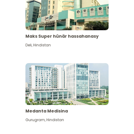
Maks Super hünär hassahanasy
Deli
,
Hindistan
Medanta Medisina
Gurugram
,
Hindistan