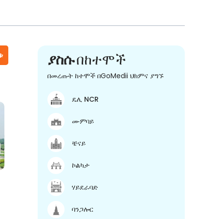
ቱ
ያስሱ
በከተሞች
በመረጡት ከተሞች በGoMedii ህክምና ያግኙ
ዴሊ NCR
ሙምባይ
ቼናይ
ኮልካታ
ሃይደራባድ
ባንጋሎር