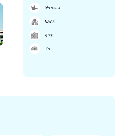
ቻንዲጋርህ
እድለኛ
ጃፑር
ፑን