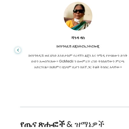
ሻንዳ ዳስ
ከባንግላዴሽ ለጂስትሮኢንትሮሎጂ
 ዋጋ የጤና
ከባንግላዲሽ ወደ ህንድ እንድታከም የረዳኝን ልጄን እና ጎሜዲ የተባለውን ድንቅ
ዩኬ ውስጥ
ቡድን አመሰግናለው። GoMedii ን በመምረጥ ረገድ ትክክለኛውን ምርጫ
 የማያቋርጥ
አድርገናል። ከህክምና በኋላም ቢሆን ከእኛ ጋር ትልቅ ትስስር አላቸው።
የጤና ጽሑፎች
& ዝማኔዎች