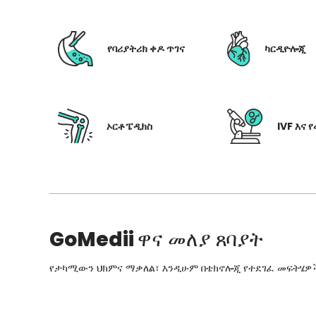
የባሪያትሪክ ቀዶ ጥገና
ካርዲዮሎጂ
ኦርቶፔዲክስ
IVF እና 
GoMedii
ዋና መለያ ጸባያት
የታካሚውን ህክምና ማቃለል፣ እንዲሁም በቴክኖሎጂ የተደገፈ መፍትሄዎችን፣