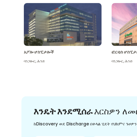
አፖሎ ሆስፒታሎች
ፎርቲስ ሆስፒታ
ባንጋሎር
,
ሕንድ
ባንጋሎር
,
ሕንድ
እንዴት እንደሚሰራ
እርስዎን ለመ
ከDiscovery ወደ Discharge በቀላል ሂደት የህክምና ጉዞዎ