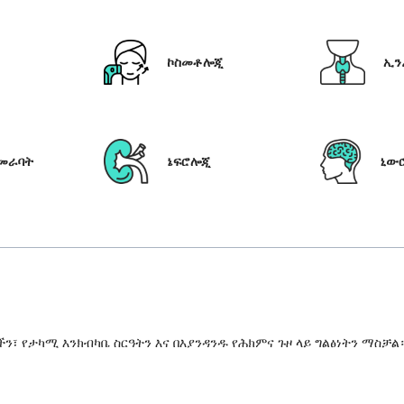
ኮስመቶሎጂ
ኢን
የመራባት
ኔፍሮሎጂ
ኒው
 የታካሚ እንክብካቤ ስርዓትን እና በእያንዳንዱ የሕክምና ጉዞ ላይ ግልፅነትን ማስቻል