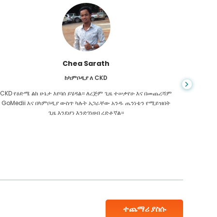
Chea Sarath
ከካምቦዲያ ለ CKD
CKD የዕድሜ ልክ ሁኔታ እየባሰ ይሄዳል። ለረጅም ጊዜ ተሠቃየሁ እና በመጨረሻም
መቼም ህይ
GoMedii እና በካምቦዲያ ውስጥ ካሉት አጋራቸው አንዱ ጤንነቴን የሚይዝበት
ስመረመር ፣
ጊዜ እንደሆነ እንድገነዘብ ረድቶኛል።
እንዳለብኝ
ተጨማሪ ያስሱ