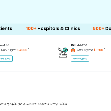
100+
Hospitals & Clinics
500+
Doctors & S
መተካት
IVF
ሕክምና
*
*
እሽጉ በ ጀምር
$4000
እሽጉ በ ጀምር
$3200
ገማ ጀምር
ግምገማ ጀምር
ሕክምና ሂደቶች ጋር ተመጣጣኝ የሕክምና አማራጮች።