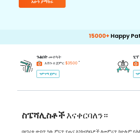
አሁን ያማክሩ
15000+
Happy Patients
ጉልበት
መተካት
ሂፕ
*
እሽጉ በ ጀምር
$3500
ግምገማ ጀምር
ግም
ስፔሻሊስቶች
እናቀርባለን።
በሀገሪቱ ውስጥ ካሉ ምርጥ የጤና እንክብካቤዎች ለመምረጥ ከሁሉም የ