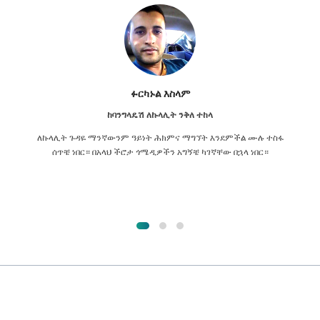
ፉርካኑል እስላም
ከባንግላዴሽ ለኩላሊት ንቅለ ተከላ
ለኩላሊት ጉዳዬ ማንኛውንም ዓይነት ሕክምና ማግኘት እንደምችል ሙሉ ተስፋ
ሰጥቼ ነበር። በአላህ ችሮታ ጎሜዲዎችን አግኝቼ ካገኛቸው በኋላ ነበር።