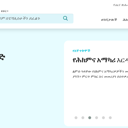
የጤና ጽ
 ቀይር።
ሆስፒታሎች
ሕ
የእኛ ጥቅሞች
ድ
የሕክምና አማካሪ
እር
ልምድ ካላቸው የህክምና አማካሪዎቻችን መ
ያግኙ። ምርጥ ምክር እና መመሪያን ይሰጥዎ