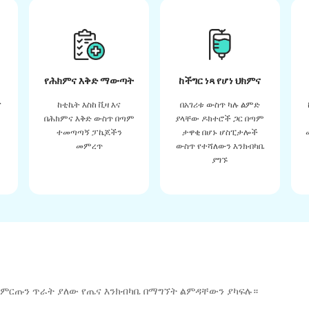
የሕክምና እቅድ ማውጣት
ከችግር ነጻ የሆነ ህክምና
ና
ከቲኬት እስከ ቪዛ እና
በአገሪቱ ውስጥ ካሉ ልምድ
በሕክምና እቅድ ውስጥ በጣም
ያላቸው ዶክተሮች ጋር በጣም
ተመጣጣኝ ፓኬጆችን
ታዋቂ በሆኑ ሆስፒታሎች
መምረጥ
ውስጥ የተሻለውን እንክብካቤ
ያግኙ
 ምርጡን ጥራት ያለው የጤና እንክብካቤ በማግኘት ልምዳቸውን ያካፍሉ።