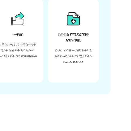
መፍሰስ
ክትትል የሚደረግበት
እንክብካቤ
ከችግር ነጻ የሆነ የማስወጣት
ሂደት ከሰነዶች እና ሌሎች
ድህረ-ፈሳሽ መደበኛ ክትትል
መገልገያዎች ጋር ይንከባከባል።
እና የመድኃኒት ማሟያዎችን
በሙሉ ይቀበላል