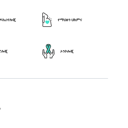
ዶክሪኖሎጂ
የማህፀን ህክምና
ሮሎጂ
ኦንኮሎጂ
።