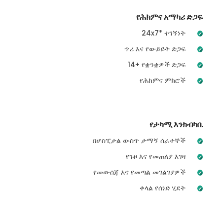
የሕክምና አማካሪ ድጋፍ
24x7* ተገኝነት
ጥሪ እና የውይይት ድጋፍ
14+ የቋንቋዎች ድጋፍ
የሕክምና ምክሮች
የታካሚ እንክብካቤ
በሆስፒታል ውስጥ ታማኝ ሰራተኞች
የጉዞ እና የመጠለያ እገዛ
የመውሰጃ እና የመጣል መገልገያዎች
ቀላል የሰነድ ሂደት