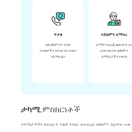
ጥያቄ
የሕክምና አማካሪ
ስለ ህክምናዎ ጉዳይ
ታማኝ የመረጃ ልውውጥ እ
ጥያቄዎችን ይተዉ እና ቡድኑ
አንድ በአንድ በህክምና
ያነጋግራል።
አማካሪያችን የቀረበ
ታካሚ
ምስክርነቶች
ታካሚዎቻችን ለወደፊት ትልቅ ትስስር ለመፍጠር በህክምና ጉዟቸው ሁሉ