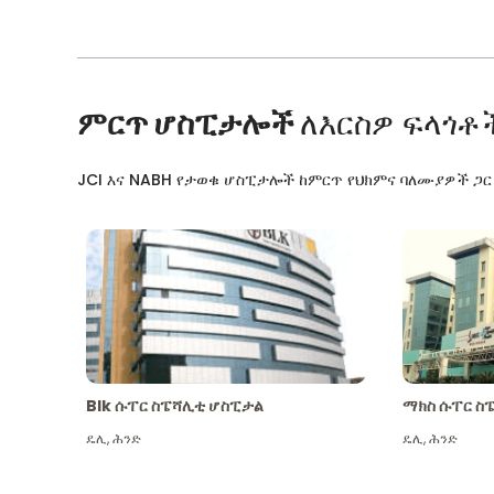
ምርጥ ሆስፒታሎች
ለእርስዎ ፍላጎቶ
JCI እና NABH የታወቁ ሆስፒታሎች ከምርጥ የህክምና ባለሙያዎች ጋ
Blk ሱፐር ስፔሻሊቲ ሆስፒታል
ማክስ ሱፐር ስ
ዴሊ
,
ሕንድ
ዴሊ
,
ሕንድ