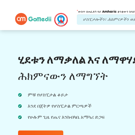
*
ውስጥ በመፈለግ ላይ
Amharic
ቋንቋውን ከላይ
የእኛ ጥቅሞች
ሂደቱን ለማቃለል እና ለማዋሃ
የድህረ ህክምና
ክትትል
የሚደረግበት እንክብካቤ
ሕክምናውን ለማግኘት
ችግሮቻችሁን በማንኛውም ጊዜ ለመፍታት ከቡድናችን
ጋር 24x7 የህክምና እና የታካሚ ድጋፍ ያግኙ።
ምቹ የሆስፒታል ቆይታ
በሕክምና ፍላጎቶችዎ ላይ መደበኛ ዝመናዎች።
እንደ በጀትዎ የሆስፒታል ምርጫዎች
የሁሉም ጊዜ የጤና እንክብካቤ አማካሪ ድጋፍ