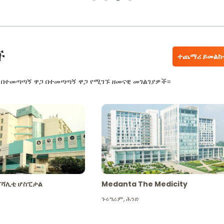
ች
ተጨማሪ ይመልከ
ር በተመጣጣኝ ዋጋ በተመጣጣኝ ዋጋ የሚገኙ ዘመናዊ መገልገያዎች።
ፔሻሊቲ ሆስፒታል
Medanta The Medicity
ጉሩግራም
,
ሕንድ