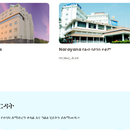
ል
Narayana የልብ ሳይንስ ተቋም
ባንጋሎር
,
ሕንድ
ርዳት
ን የተሳካ ለማድረግ ቀላል እና ግልፅ ሂደትን ይለማመዱ።