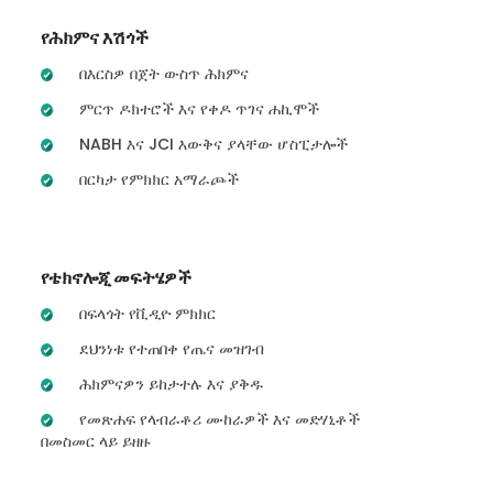
የሕክምና እሽጎች
በእርስዎ በጀት ውስጥ ሕክምና
ምርጥ ዶክተሮች እና የቀዶ ጥገና ሐኪሞች
NABH እና JCI እውቅና ያላቸው ሆስፒታሎች
በርካታ የምክክር አማራጮች
የቴክኖሎጂ መፍትሄዎች
በፍላጎት የቪዲዮ ምክክር
ደህንነቱ የተጠበቀ የጤና መዝገብ
ሕክምናዎን ይከታተሉ እና ያቅዱ
የመጽሐፍ የላብራቶሪ ሙከራዎች እና መድሃኒቶች
በመስመር ላይ ይዘዙ