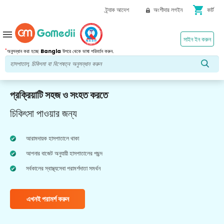
shopping_cart
ট্র্যাক আদেশ
অংশীদার লগইন
কার্ট
menu
সাইন ইন করুন
*
অনুসন্ধান করা হচ্ছে
Bangla
উপরে থেকে ভাষা পরিবর্তন করুন.
প্রক্রিয়াটি সহজ ও সংহত করতে
চিকিৎসা পাওয়ার জন্য
আরামদায়ক হাসপাতালে থাকা
আপনার বাজেট অনুযায়ী হাসপাতালের পছন্দ
সর্বকালের স্বাস্থ্যসেবা পরামর্শদাতা সমর্থন
এখনই পরামর্শ করুন