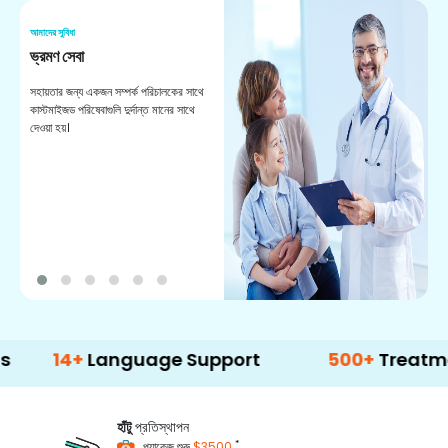
আমাদের সুবিধা
আম
ভ্রমণ সেবা
পো
সহায়তার জন্য একজন সম্পর্ক পরিচালকের সাথে
আপ
কাস্টমাইজড পরিষেবাগুলি দুর্দান্ত মানের সাথে
দল
দেওয়া হয়।
পা
আ
4+
Language Support
500+
Treatment Opt
হাঁটু
প্রতিস্থাপন
*
প্যাকেজ শুরু
$3500