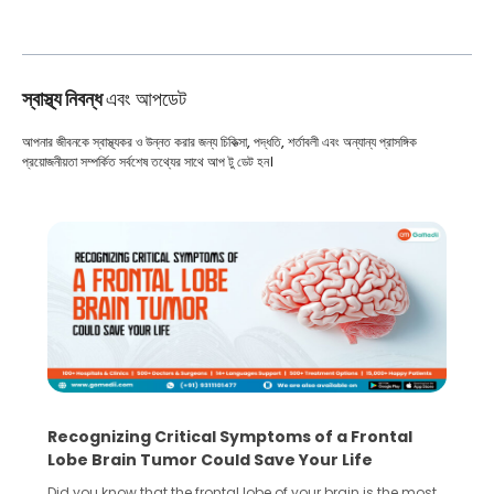
স্বাস্থ্য নিবন্ধ
এবং আপডেট
আপনার জীবনকে স্বাস্থ্যকর ও উন্নত করার জন্য চিকিত্সা, পদ্ধতি, শর্তাবলী এবং অন্যান্য প্রাসঙ্গিক
প্রয়োজনীয়তা সম্পর্কিত সর্বশেষ তথ্যের সাথে আপ টু ডেট হন।
What You Need to Know Before Taking the
Step Towards IVF Without Husband’s Consent
In vitro fertilization (IVF) is a great option for the treatment