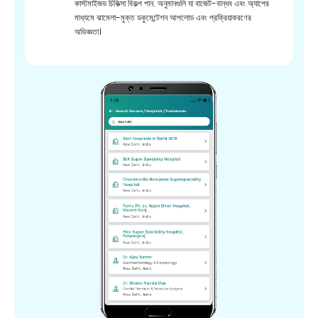
কাস্টমাইজড চিকিত্সা বিকল্প পান. অনুমানগুলি যা বাজেট-বান্ধব এবং অ্যাপের
মাধ্যমে ঝামেলা-মুক্ত ডকুমেন্টেশন আপলোড এবং প্রক্রিয়াকরণের
অভিজ্ঞতা।