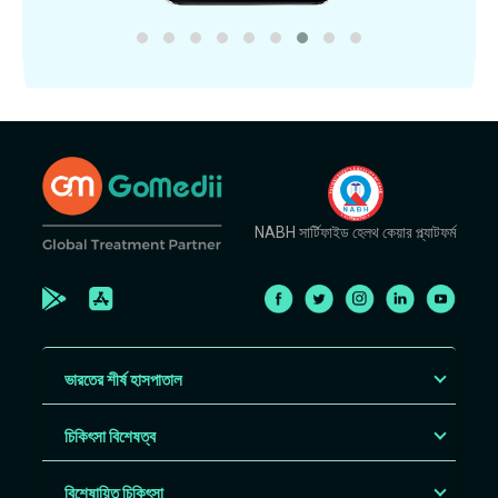
NABH সার্টিফাইড হেলথ কেয়ার প্ল্যাটফর্ম
ভারতের শীর্ষ হাসপাতাল
চিকিৎসা বিশেষত্ব
বিশেষায়িত চিকিৎসা