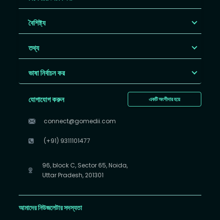
বৈশিষ্ট্য
তথ্য
ভাষা নির্বাচন কর
যোগাযোগ করুন
একটি অংশীদার হয়ে
connect@gomedii.com
(+91) 9311101477
96, block C, Sector 65, Noida,
Uttar Pradesh, 201301
আমাদের নিউজলেটার সদস্যতা