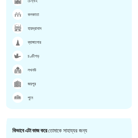
চেন্নাই
কলকাতা
হায়দ্রাবাদ
ব্যাঙ্গালোর
চণ্ডীগড়
লখনউ
জয়পুর
পুনে
কিভাবে এটা কাজ করে
তোমাকে সাহায্যর জন্য