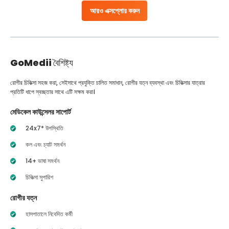
আরও এক্সপ্লোর করুন
GoMedii
বৈশিষ্ট্য
রোগীর চিকিত্সা সহজ করা, সেইসাথে প্রযুক্তি চালিত সমাধান, রোগীর যত্ন ব্যবস্থা এবং চিকিত্সার যাত্রার
প্রতিটি ধাপে স্বচ্ছতার সাথে এটি সক্ষম করা।
মেডিকেল কাউন্সেলর সাপোর্ট
24x7* উপস্থিতি
কল এবং চ্যাট সমর্থন
14+ ভাষা সমর্থন
চিকিত্সা সুপারিশ
রোগীর যত্ন
হাসপাতালে নিবেদিত কর্মী