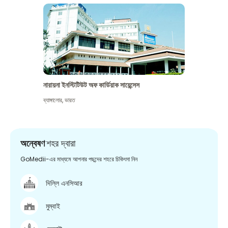
নারায়না ইনস্টিটিউট অফ কার্ডিয়াক সায়েন্সেস
ব্যাঙ্গালোর
,
ভারত
অন্বেষণ
শহর দ্বারা
GoMedii-এর মাধ্যমে আপনার পছন্দের শহরে চিকিৎসা নিন
দিল্লি এনসিআর
মুম্বাই