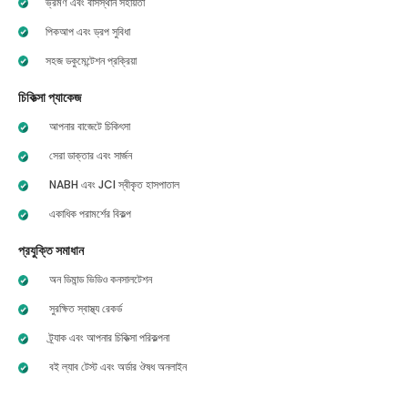
ভ্রমণ এবং বাসস্থান সহায়তা
পিকআপ এবং ড্রপ সুবিধা
সহজ ডকুমেন্টেশন প্রক্রিয়া
চিকিত্সা প্যাকেজ
আপনার বাজেটে চিকিৎসা
সেরা ডাক্তার এবং সার্জন
NABH এবং JCI স্বীকৃত হাসপাতাল
একাধিক পরামর্শের বিকল্প
প্রযুক্তি সমাধান
অন ডিমান্ড ভিডিও কনসালটেশন
সুরক্ষিত স্বাস্থ্য রেকর্ড
ট্র্যাক এবং আপনার চিকিত্সা পরিকল্পনা
বই ল্যাব টেস্ট এবং অর্ডার ঔষধ অনলাইন