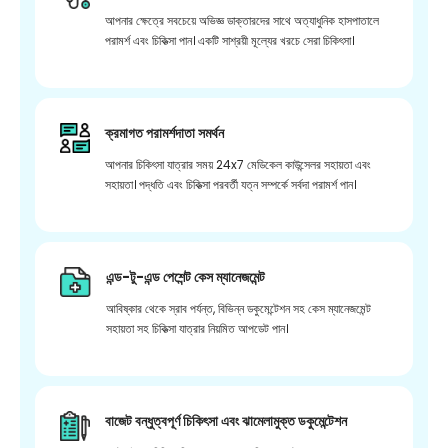
আপনার ক্ষেত্রে সবচেয়ে অভিজ্ঞ ডাক্তারদের সাথে অত্যাধুনিক হাসপাতালে
পরামর্শ এবং চিকিত্সা পান। একটি সাশ্রয়ী মূল্যের খরচে সেরা চিকিৎসা।
ক্রমাগত পরামর্শদাতা সমর্থন
আপনার চিকিৎসা যাত্রার সময় 24x7 মেডিকেল কাউন্সেলর সহায়তা এবং
সহায়তা। পদ্ধতি এবং চিকিত্সা পরবর্তী যত্ন সম্পর্কে সর্বদা পরামর্শ পান।
এন্ড-টু-এন্ড পেশেন্ট কেস ম্যানেজমেন্ট
আবিষ্কার থেকে স্রাব পর্যন্ত, বিভিন্ন ডকুমেন্টেশন সহ কেস ম্যানেজমেন্ট
সহায়তা সহ চিকিত্সা যাত্রার নিয়মিত আপডেট পান।
বাজেট বন্ধুত্বপূর্ণ চিকিৎসা এবং ঝামেলামুক্ত ডকুমেন্টেশন