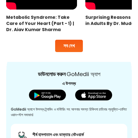
Metabolic Syndrome: Take
Surprising Reasons fo
Care of Your Heart (Part - 1) |
in Adults By Dr. Mudas
Dr. Ajay Kumar Sharma
সব দেখ
ডাউনলোড করুন
GoMedii অ্যাপ
এ উপলব্ধ
GoMedii অ্যাপে উপলব্ধ ট্র্যাকিং ও মনিটরিং সহ আপনার সমস্ত চিকিৎসা চাহিদার প্রযুক্তি-চালিত
ওয়ান-স্টপ সমাধান।
শীর্ষ হাসপাতাল এবং ডাক্তার নেটওয়ার্ক