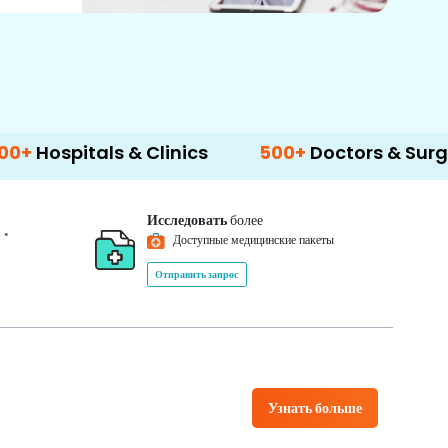
s & Clinics
500+
Doctors & Surgeons
14
Исследовать
более
*
0
Доступные медицинские пакеты
Отправить запрос
Узнать больше