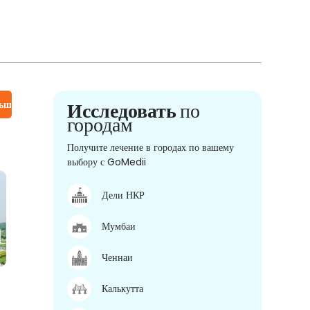
льше
Исследовать
по
городам
Получите лечение в городах по вашему
выбору с GoMedii
Дели НКР
Мумбаи
Ченнаи
Калькутта