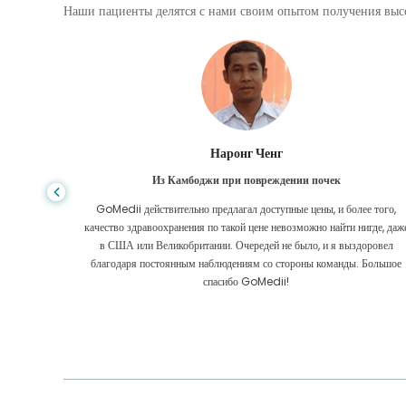
Наши пациенты делятся с нами своим опытом получения высо
Шандха Дас
Из Бангладеш для гастроэнтерологии
е того,
Я поблагодарил своего сына и блестящую команду GoMedii, которы
игде, даже
помогли мне в моем путешествии из Бангладеш в Индию для лечения
оровел
Мы сделали правильный выбор, выбрав GoMedii. Они даже после
 Большое
лечения сохраняют с нами большую связь