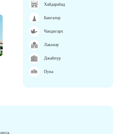
Хайдарабад
Бангалор
Чандигарх
Лакхнау
Джайпур
Пуна
есса.