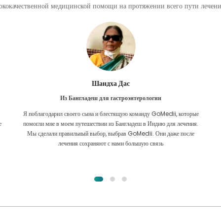
кокачественной медицинской помощи на протяжении всего пути лечения
Фурканул Ислам
Из Бангладеш для пересадки почки
е
Я всецело надеялся, что смогу получить какое-либо лечение моей
.
проблемы с почками. Это было только после того, как я по милости
Аллаха наткнулся на GoMedii и связался с ними.