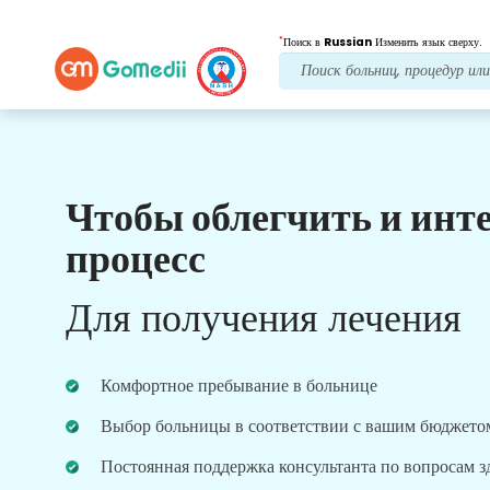
*
Поиск в
Russian
Изменить язык сверху.
Чтобы облегчить и инт
Наши преимущества
процесс
Лечение после
последующий уход
Для получения лечения
Получите круглосуточную медицинскую
поддержку и поддержку пациентов, а наша
команда всегда решит ваши проблемы.
Комфортное пребывание в больнице
Регулярные обновления о ваших потребностях в
лечении.
Выбор больницы в соответствии с вашим бюджето
Постоянная поддержка консультанта по вопросам 