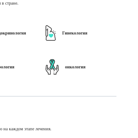
в стране.
докринология
Гинекология
рология
онкология
ю на каждом этапе лечения.