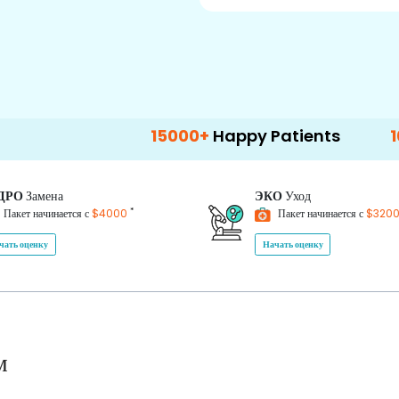
15000+
Happy Patients
100+
Hospital
ДРО
Замена
ЭКО
Уход
*
Пакет начинается с
$4000
Пакет начинается с
$320
чать оценку
Начать оценку
м