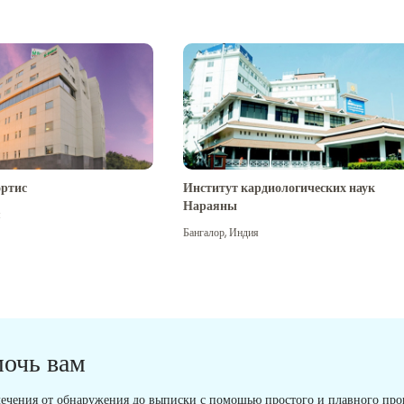
ртис
Институт кардиологических наук
Нараяны
я
Бангалор
,
Индия
мочь вам
ечения от обнаружения до выписки с помощью простого и плавного проц