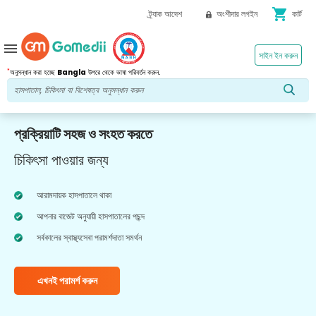
shopping_cart
ট্র্যাক আদেশ
অংশীদার লগইন
কার্ট
menu
সাইন ইন করুন
*
অনুসন্ধান করা হচ্ছে
Bangla
উপরে থেকে ভাষা পরিবর্তন করুন.
প্রক্রিয়াটি সহজ ও সংহত করতে
চিকিৎসা পাওয়ার জন্য
আরামদায়ক হাসপাতালে থাকা
আপনার বাজেট অনুযায়ী হাসপাতালের পছন্দ
সর্বকালের স্বাস্থ্যসেবা পরামর্শদাতা সমর্থন
এখনই পরামর্শ করুন