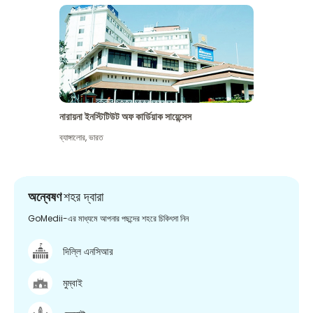
নারায়না ইনস্টিটিউট অফ কার্ডিয়াক সায়েন্সেস
ব্যাঙ্গালোর
,
ভারত
অন্বেষণ
শহর দ্বারা
GoMedii-এর মাধ্যমে আপনার পছন্দের শহরে চিকিৎসা নিন
দিল্লি এনসিআর
মুম্বাই