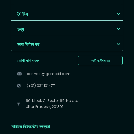
বৈশিষ্ট্য
তথ্য
ভাষা নির্বাচন কর
যোগাযোগ করুন
একটি অংশীদার হয়ে
connect@gomedii.com
(+91) 9311101477
96, block C, Sector 65, Noida,
Uttar Pradesh, 201301
আমাদের নিউজলেটার সদস্যতা