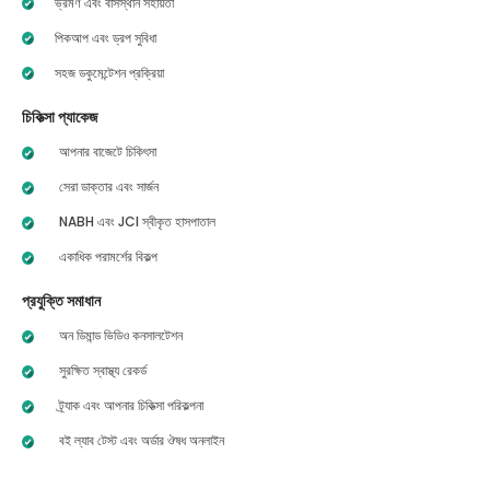
ভ্রমণ এবং বাসস্থান সহায়তা
পিকআপ এবং ড্রপ সুবিধা
সহজ ডকুমেন্টেশন প্রক্রিয়া
চিকিত্সা প্যাকেজ
আপনার বাজেটে চিকিৎসা
সেরা ডাক্তার এবং সার্জন
NABH এবং JCI স্বীকৃত হাসপাতাল
একাধিক পরামর্শের বিকল্প
প্রযুক্তি সমাধান
অন ডিমান্ড ভিডিও কনসালটেশন
সুরক্ষিত স্বাস্থ্য রেকর্ড
ট্র্যাক এবং আপনার চিকিত্সা পরিকল্পনা
বই ল্যাব টেস্ট এবং অর্ডার ঔষধ অনলাইন