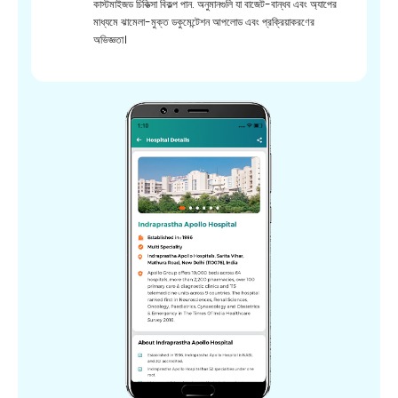
কাস্টমাইজড চিকিত্সা বিকল্প পান. অনুমানগুলি যা বাজেট-বান্ধব এবং অ্যাপের
মাধ্যমে ঝামেলা-মুক্ত ডকুমেন্টেশন আপলোড এবং প্রক্রিয়াকরণের
অভিজ্ঞতা।