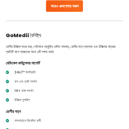
আরও এক্সপ্লোর করুন
GoMedii
বৈশিষ্ট্য
রোগীর চিকিত্সা সহজ করা, সেইসাথে প্রযুক্তি চালিত সমাধান, রোগীর যত্ন ব্যবস্থা এবং চিকিত্সার যাত্রার
প্রতিটি ধাপে স্বচ্ছতার সাথে এটি সক্ষম করা।
মেডিকেল কাউন্সেলর সাপোর্ট
24x7* উপস্থিতি
কল এবং চ্যাট সমর্থন
14+ ভাষা সমর্থন
চিকিত্সা সুপারিশ
রোগীর যত্ন
হাসপাতালে নিবেদিত কর্মী