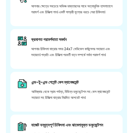
আপনার ক্ষেত্রে সবচেয়ে অভিজ্ঞ ডাক্তারদের সাথে অত্যাধুনিক হাসপাতালে
পরামর্শ এবং চিকিত্সা পান। একটি সাশ্রয়ী মূল্যের খরচে সেরা চিকিৎসা।
ক্রমাগত পরামর্শদাতা সমর্থন
আপনার চিকিৎসা যাত্রার সময় 24x7 মেডিকেল কাউন্সেলর সহায়তা এবং
সহায়তা। পদ্ধতি এবং চিকিত্সা পরবর্তী যত্ন সম্পর্কে সর্বদা পরামর্শ পান।
এন্ড-টু-এন্ড পেশেন্ট কেস ম্যানেজমেন্ট
আবিষ্কার থেকে স্রাব পর্যন্ত, বিভিন্ন ডকুমেন্টেশন সহ কেস ম্যানেজমেন্ট
সহায়তা সহ চিকিত্সা যাত্রার নিয়মিত আপডেট পান।
বাজেট বন্ধুত্বপূর্ণ চিকিৎসা এবং ঝামেলামুক্ত ডকুমেন্টেশন