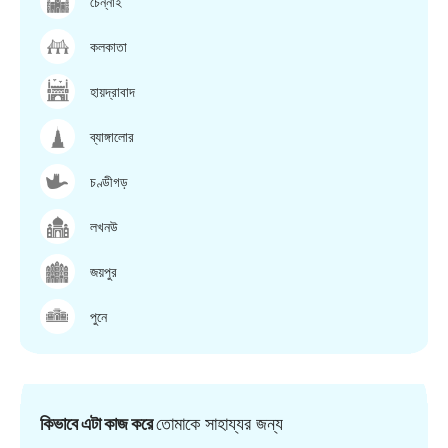
চেন্নাই
কলকাতা
হায়দ্রাবাদ
ব্যাঙ্গালোর
চণ্ডীগড়
লখনউ
জয়পুর
পুনে
কিভাবে এটা কাজ করে
তোমাকে সাহায্যর জন্য