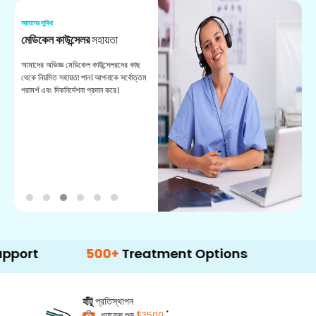
আমাদের সুবিধা
আম
মেডিকেল কাউন্সেলর
সহায়তা
অ
আমাদের অভিজ্ঞ মেডিকেল কাউন্সেলরদের কাছ
ভা
থেকে নিয়মিত সহায়তা পান। আপনাকে সর্বোত্তম
চি
পরামর্শ এবং দিকনির্দেশনা প্রদান করে।
ডা
500+
Treatment Options
হাঁটু
প্রতিস্থাপন
*
প্যাকেজ শুরু
$3500