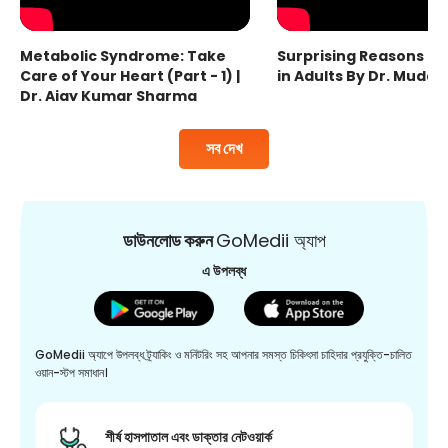
Metabolic Syndrome: Take
Surprising Reasons fo
Care of Your Heart (Part - 1) |
in Adults By Dr. Mudas
Dr. Ajay Kumar Sharma
সব দেখ
ডাউনলোড করুন
GoMedii অ্যাপ
এ উপলব্ধ
GoMedii অ্যাপে উপলব্ধ ট্র্যাকিং ও মনিটরিং সহ আপনার সমস্ত চিকিৎসা চাহিদার প্রযুক্তি-চালিত
ওয়ান-স্টপ সমাধান।
শীর্ষ হাসপাতাল এবং ডাক্তার নেটওয়ার্ক