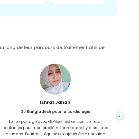
au long de leur parcours de traitement afin de
Ishrat Jahan
Du Bangladesh pour la cardiologie
Le lien partagé avec GoMedii est ancien. Je les ai
En expl
contactés pour mon problème cardiaque il y a presque
j'ava
deux ans. Pourtant, l'équipe a toujours été d'une aide
GoMedi