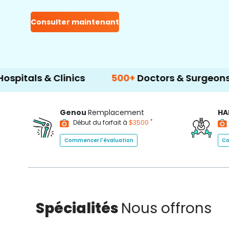
Consulter maintenant
& Clinics
500+
Doctors & Surgeons
14+
L
Genou
Remplacement
HA
*
Début du forfait à
$3500
Commencer l'évaluation
Co
Spécialités
Nous offrons