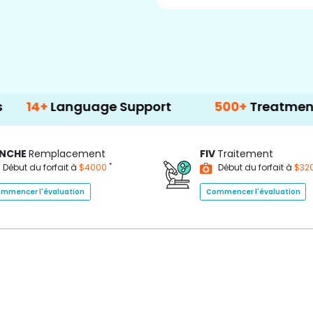
anguage Support
500+
Treatment Options
NCHE
Remplacement
FIV
Traitement
*
Début du forfait à
$4000
Début du forfait à
$32
mmencer l'évaluation
Commencer l'évaluation