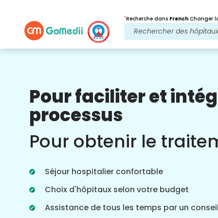
*
Recherche dans
French
Changer la
Pour faciliter et intég
Nos avantages
processus
Vidéo en ligne
Consultations
Pour obtenir le trait
Consultation en ligne avec nos
médecins les plus expérimentés
concernant les traitements en temps
Séjour hospitalier confortable
réel pour une meilleure expérience de
soins de santé.
Choix d'hôpitaux selon votre budget
Assistance de tous les temps par un conseil