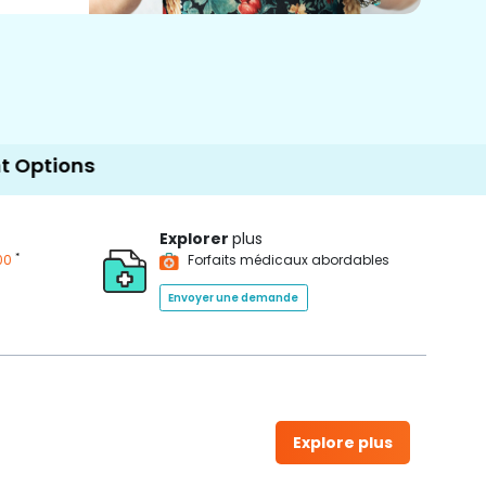
Explorer
plus
*
00
Forfaits médicaux abordables
Envoyer une demande
Explore plus