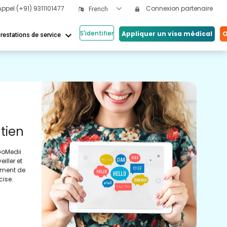
Appel
(+91) 9311101477
Connexion partenaire
French
S'identifier
keyboard_arrow_down
Appliquer un visa médical
O
restations de service
Nos
Mé
tien
Ac
GoMedii
Médi
iller et
pour
tement de
obte
cise.
le r
faci