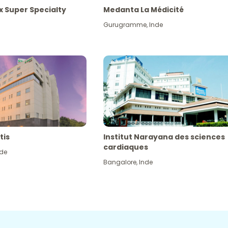
x Super Specialty
Medanta La Médicité
Gurugramme
,
Inde
tis
Institut Narayana des sciences
cardiaques
nde
Bangalore
,
Inde