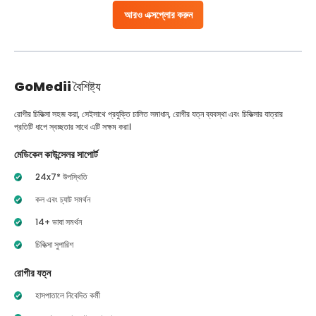
আরও এক্সপ্লোর করুন
GoMedii
বৈশিষ্ট্য
রোগীর চিকিত্সা সহজ করা, সেইসাথে প্রযুক্তি চালিত সমাধান, রোগীর যত্ন ব্যবস্থা এবং চিকিত্সার যাত্রার
প্রতিটি ধাপে স্বচ্ছতার সাথে এটি সক্ষম করা।
মেডিকেল কাউন্সেলর সাপোর্ট
24x7* উপস্থিতি
কল এবং চ্যাট সমর্থন
14+ ভাষা সমর্থন
চিকিত্সা সুপারিশ
রোগীর যত্ন
হাসপাতালে নিবেদিত কর্মী