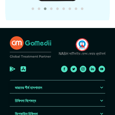
NABH সার্টিফাইড হেলথ কেয়ার প্ল্যাটফর্ম
ভারতের শীর্ষ হাসপাতাল
চিকিৎসা বিশেষত্ব
বিশেষায়িত চিকিৎসা