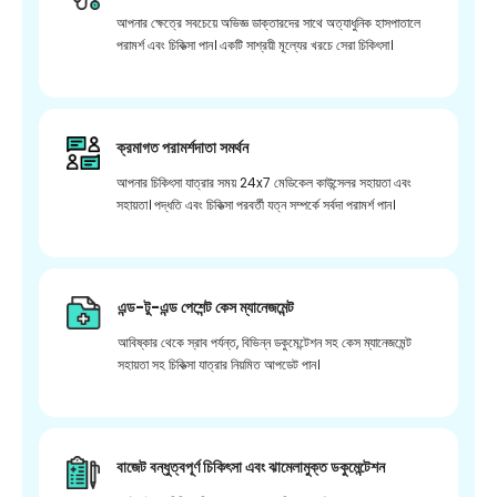
আপনার ক্ষেত্রে সবচেয়ে অভিজ্ঞ ডাক্তারদের সাথে অত্যাধুনিক হাসপাতালে
পরামর্শ এবং চিকিত্সা পান। একটি সাশ্রয়ী মূল্যের খরচে সেরা চিকিৎসা।
ক্রমাগত পরামর্শদাতা সমর্থন
আপনার চিকিৎসা যাত্রার সময় 24x7 মেডিকেল কাউন্সেলর সহায়তা এবং
সহায়তা। পদ্ধতি এবং চিকিত্সা পরবর্তী যত্ন সম্পর্কে সর্বদা পরামর্শ পান।
এন্ড-টু-এন্ড পেশেন্ট কেস ম্যানেজমেন্ট
আবিষ্কার থেকে স্রাব পর্যন্ত, বিভিন্ন ডকুমেন্টেশন সহ কেস ম্যানেজমেন্ট
সহায়তা সহ চিকিত্সা যাত্রার নিয়মিত আপডেট পান।
বাজেট বন্ধুত্বপূর্ণ চিকিৎসা এবং ঝামেলামুক্ত ডকুমেন্টেশন