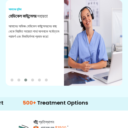
আমাদের সুবিধা
আম
মেডিকেল কাউন্সেলর
সহায়তা
অ
আমাদের অভিজ্ঞ মেডিকেল কাউন্সেলরদের কাছ
ভা
থেকে নিয়মিত সহায়তা পান। আপনাকে সর্বোত্তম
চি
পরামর্শ এবং দিকনির্দেশনা প্রদান করে।
ডা
500+
Treatment Options
হাঁটু
প্রতিস্থাপন
*
প্যাকেজ শুরু
$3500