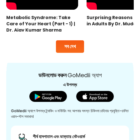
Metabolic Syndrome: Take
Surprising Reasons fo
Care of Your Heart (Part - 1) |
in Adults By Dr. Mudas
Dr. Ajay Kumar Sharma
সব দেখ
ডাউনলোড করুন
GoMedii অ্যাপ
এ উপলব্ধ
GoMedii অ্যাপে উপলব্ধ ট্র্যাকিং ও মনিটরিং সহ আপনার সমস্ত চিকিৎসা চাহিদার প্রযুক্তি-চালিত
ওয়ান-স্টপ সমাধান।
শীর্ষ হাসপাতাল এবং ডাক্তার নেটওয়ার্ক