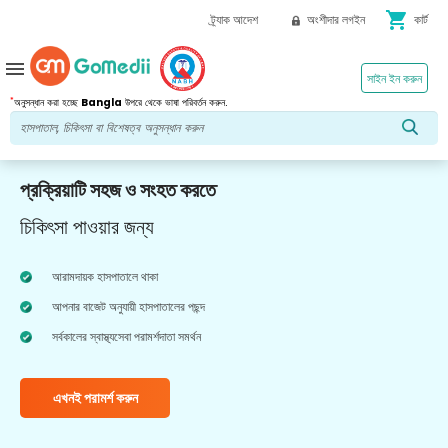
shopping_cart
ট্র্যাক আদেশ
অংশীদার লগইন
কার্ট
menu
সাইন ইন করুন
*
অনুসন্ধান করা হচ্ছে
Bangla
উপরে থেকে ভাষা পরিবর্তন করুন.
প্রক্রিয়াটি সহজ ও সংহত করতে
চিকিৎসা পাওয়ার জন্য
আরামদায়ক হাসপাতালে থাকা
আপনার বাজেট অনুযায়ী হাসপাতালের পছন্দ
সর্বকালের স্বাস্থ্যসেবা পরামর্শদাতা সমর্থন
এখনই পরামর্শ করুন