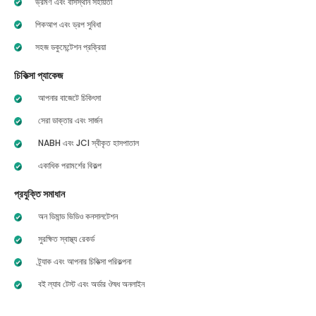
ভ্রমণ এবং বাসস্থান সহায়তা
পিকআপ এবং ড্রপ সুবিধা
সহজ ডকুমেন্টেশন প্রক্রিয়া
চিকিত্সা প্যাকেজ
আপনার বাজেটে চিকিৎসা
সেরা ডাক্তার এবং সার্জন
NABH এবং JCI স্বীকৃত হাসপাতাল
একাধিক পরামর্শের বিকল্প
প্রযুক্তি সমাধান
অন ডিমান্ড ভিডিও কনসালটেশন
সুরক্ষিত স্বাস্থ্য রেকর্ড
ট্র্যাক এবং আপনার চিকিত্সা পরিকল্পনা
বই ল্যাব টেস্ট এবং অর্ডার ঔষধ অনলাইন