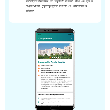
কাস্টমাইজড চিকিত্সা বিকল্প পান. অনুমানগুলি যা বাজেট-বান্ধব এবং অ্যাপের
মাধ্যমে ঝামেলা-মুক্ত ডকুমেন্টেশন আপলোড এবং প্রক্রিয়াকরণের
অভিজ্ঞতা।