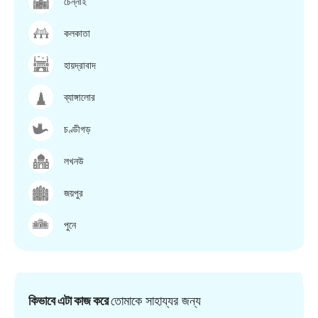
চেন্নাই
কলকাতা
হায়দ্রাবাদ
ব্যাঙ্গালোর
চণ্ডীগড়
লখনউ
জয়পুর
পুনে
কিভাবে এটা কাজ করে
তোমাকে সাহায্যর জন্য