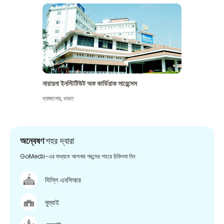
নারায়না ইনস্টিটিউট অফ কার্ডিয়াক সায়েন্সেস
ব্যাঙ্গালোর
,
ভারত
অন্বেষণ
শহর দ্বারা
GoMedii-এর মাধ্যমে আপনার পছন্দের শহরে চিকিৎসা নিন
দিল্লি এনসিআর
মুম্বাই