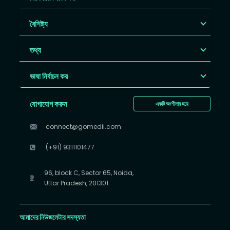
বৈশিষ্ট্য
তথ্য
ভাষা নির্বাচন কর
যোগাযোগ করুন
একটি অংশীদার হয়ে
connect@gomedii.com
(+91) 9311101477
96, block C, Sector 65, Noida,
Uttar Pradesh, 201301
আমাদের নিউজলেটার সদস্যতা