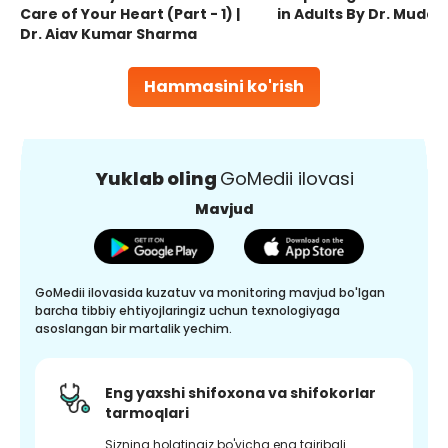
Care of Your Heart (Part - 1) |
in Adults By Dr. Mudas
Dr. Ajay Kumar Sharma
Hammasini ko'rish
Yuklab oling
GoMedii ilovasi
Mavjud
GoMedii ilovasida kuzatuv va monitoring mavjud bo'lgan
barcha tibbiy ehtiyojlaringiz uchun texnologiyaga
asoslangan bir martalik yechim.
Eng yaxshi shifoxona va shifokorlar
tarmoqlari
Sizning holatingiz bo'yicha eng tajribali