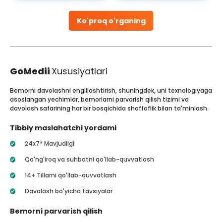
Ko'proq o'rganing
GoMedii
Xususiyatlari
Bemorni davolashni engillashtirish, shuningdek, uni texnologiyaga
asoslangan yechimlar, bemorlarni parvarish qilish tizimi va
davolash safarining har bir bosqichida shaffoflik bilan ta'minlash.
Tibbiy maslahatchi yordami
24x7* Mavjudligi
Qo'ng'iroq va suhbatni qo'llab-quvvatlash
14+ Tillarni qo'llab-quvvatlash
Davolash bo'yicha tavsiyalar
Bemorni parvarish qilish