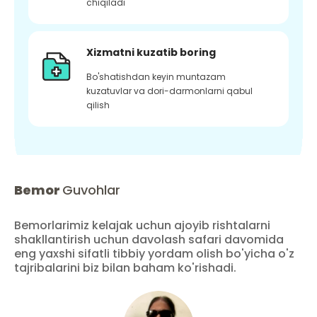
chiqiladi
Xizmatni kuzatib boring
Bo'shatishdan keyin muntazam
kuzatuvlar va dori-darmonlarni qabul
qilish
Bemor
Guvohlar
Bemorlarimiz kelajak uchun ajoyib rishtalarni
shakllantirish uchun davolash safari davomida
eng yaxshi sifatli tibbiy yordam olish bo'yicha o'z
tajribalarini biz bilan baham ko'rishadi.