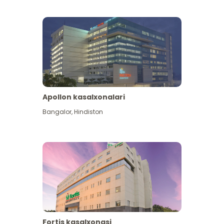
Apollon kasalxonalari
Koʻproq koʻrish
Bangalor
,
Hindiston
Fortis kasalxonasi