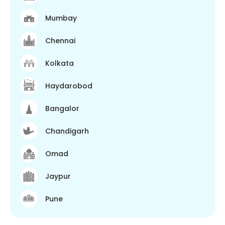
Mumbay
Chennai
Kolkata
Haydarobod
Bangalor
Chandigarh
Omad
Jaypur
Pune