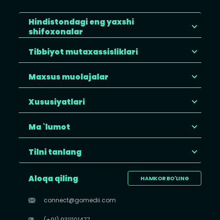
Hindistondagi eng yaxshi
shifoxonalar
Tibbiyot mutaxassisliklari
Maxsus muolajalar
Xususiyatlari
Ma `lumot
Tilni tanlang
Aloqa qiling
HAMKOR BO'LING
connect@gomedii.com
(+91) 9311101477