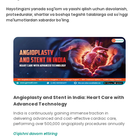
Hayotingizni yanada sog'lom va yaxshi qilish uchun davolanish,
protseduralar, shartlar va boshqa tegishli talablarga oid so'nggi
ma'lumotlardan xabardor bo'ling.
5 Essential Steps for Effective Human Sperm
Collection and Processing Methods
Human sperm collection and processing are critical steps
in advanced reproductive techniques like In Vitro
Fertilization (IVF) and intrauterine insemination (IUI). These
methods enable medical professionals to tackle fertility
O'qishni davom ettiring
challenges and help couples achieve their dream of