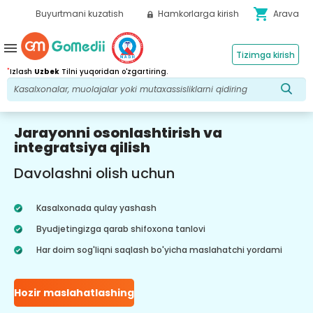
shopping_cart
Buyurtmani kuzatish
Hamkorlarga kirish
Arava
menu
Tizimga kirish
*
Izlash
Uzbek
Tilni yuqoridan o'zgartiring.
Jarayonni osonlashtirish va
integratsiya qilish
Davolashni olish uchun
Kasalxonada qulay yashash
Byudjetingizga qarab shifoxona tanlovi
Har doim sog'liqni saqlash bo'yicha maslahatchi yordami
Hozir maslahatlashing