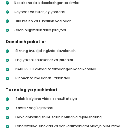
Kasalxonada ixtisoslashgan xodimlar
Sayohat va turar joy yordami
Olib ketish va tushirish vositalari
Oson hujjatlashtirish jarayoni
Davolash paketlari
Sizning byudjetingizda davolanish
Eng yaxshi shifokorlar va jarrohlar
NABH & JCI akkreditatsiyalangan kasalxonalari
Bir nechta maslahat variantlari
Texnologiya yechimlari
Talab bo'yicha video konsultatsiya
Xavfsiz sog'liq rekordi
Davolanishingizni kuzatib boring va rejalashtiring
Laboratoriya sinovlari va dori-darmonlarni onlayn buyurtma