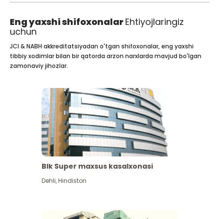
Eng yaxshi shifoxonalar
Ehtiyojlaringiz
uchun
JCI & NABH akkreditatsiyadan o'tgan shifoxonalar, eng yaxshi
tibbiy xodimlar bilan bir qatorda arzon narxlarda mavjud bo'lgan
zamonaviy jihozlar.
Blk Super maxsus kasalxonasi
Dehli
,
Hindiston