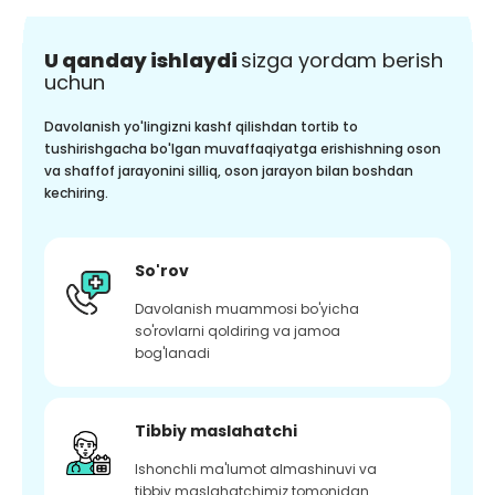
U qanday ishlaydi
sizga yordam berish
uchun
Davolanish yo'lingizni kashf qilishdan tortib to
tushirishgacha bo'lgan muvaffaqiyatga erishishning oson
va shaffof jarayonini silliq, oson jarayon bilan boshdan
kechiring.
So'rov
Davolanish muammosi bo'yicha
so'rovlarni qoldiring va jamoa
bog'lanadi
Tibbiy maslahatchi
Ishonchli ma'lumot almashinuvi va
tibbiy maslahatchimiz tomonidan