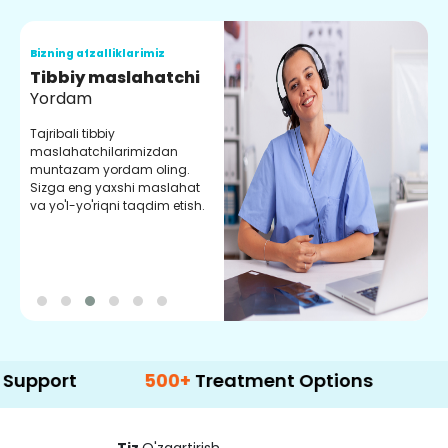
Bizning afzalliklarimiz
B
Tibbiy maslahatchi
O
Yordam
M
Tajribali tibbiy
S
maslahatchilarimizdan
y
muntazam yordam oling.
r
Sizga eng yaxshi maslahat
e
va yo'l-yo'riqni taqdim etish.
b
t
500+
Treatment Options