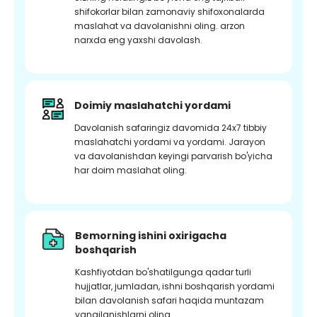
shifokorlar bilan zamonaviy shifoxonalarda
maslahat va davolanishni oling. arzon
narxda eng yaxshi davolash.
Doimiy maslahatchi yordami
Davolanish safaringiz davomida 24x7 tibbiy
maslahatchi yordami va yordami. Jarayon
va davolanishdan keyingi parvarish bo'yicha
har doim maslahat oling.
Bemorning ishini oxirigacha
boshqarish
Kashfiyotdan bo'shatilgunga qadar turli
hujjatlar, jumladan, ishni boshqarish yordami
bilan davolanish safari haqida muntazam
yangilanishlarni oling.