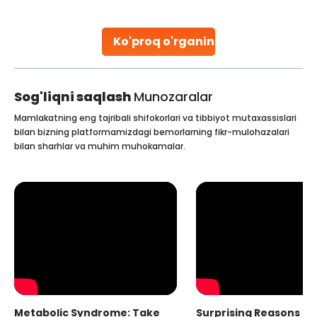
parenthood. Skilled technicians collect sperm using
specialized procedures to ensure optimal quality. Once
collected, they process the
Ko'proq o'rganing
Continue Reading
Sog'liqni saqlash
Munozaralar
Mamlakatning eng tajribali shifokorlari va tibbiyot mutaxassislari
bilan bizning platformamizdagi bemorlarning fikr-mulohazalari
bilan sharhlar va muhim muhokamalar.
Metabolic Syndrome: Take
Surprising Reasons fo