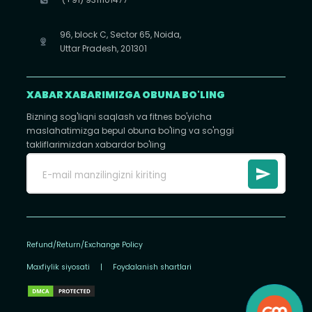
96, block C, Sector 65, Noida,
Uttar Pradesh, 201301
XABAR XABARIMIZGA OBUNA BO'LING
Bizning sog'liqni saqlash va fitnes bo'yicha
maslahatimizga bepul obuna bo'ling va so'nggi
takliflarimizdan xabardor bo'ling
Refund/Return/Exchange Policy
Maxfiylik siyosati
|
Foydalanish shartlari