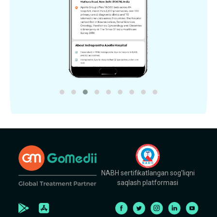
NABH sertifikatlangan sog'liqni
saqlash platformasi