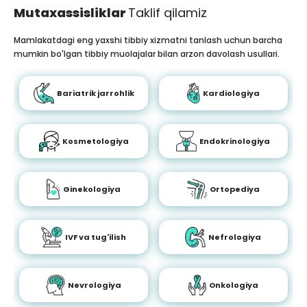
Mutaxassisliklar
Taklif qilamiz
Mamlakatdagi eng yaxshi tibbiy xizmatni tanlash uchun barcha
mumkin bo'lgan tibbiy muolajalar bilan arzon davolash usullari.
Bariatrik jarrohlik
Kardiologiya
Kosmetologiya
Endokrinologiya
Ginekologiya
Ortopediya
IVF va tug'ilish
Nefrologiya
Nevrologiya
Onkologiya