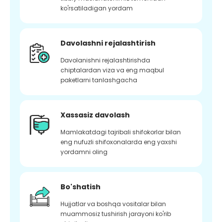
ko'rsatiladigan yordam
Davolashni rejalashtirish
Davolanishni rejalashtirishda
chiptalardan viza va eng maqbul
paketlarni tanlashgacha
Xassasiz davolash
Mamlakatdagi tajribali shifokorlar bilan
eng nufuzli shifoxonalarda eng yaxshi
yordamni oling
Bo'shatish
Hujjatlar va boshqa vositalar bilan
muammosiz tushirish jarayoni ko'rib