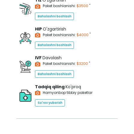
Tiz
O'zgartirish
*
Paket boshlanishi:
$3500
Baholashni boshlash
HIP
O'zgartirish
*
Paket boshlanishi:
$4000
Baholashni boshlash
IVF
Davolash
*
Paket boshlanishi:
$3200
Baholashni boshlash
Tadqiq qiling
Ko'proq
Hamyonbop tibbiy paketlar
So'rov yuborish