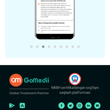
NABH sertifikatlangan sog'liqni
saqlash platformasi