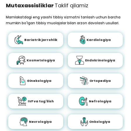
Mutaxassisliklar
Taklif qilamiz
Mamlakatdagi eng yaxshi tibbiy xizmatni tanlash uchun barcha
mumkin bo'lgan tibbiy muolajalar bilan arzon davolash usullari.
Bariatrik jarrohlik
Kardiologiya
Kosmetologiya
Endokrinologiya
Ginekologiya
Ortopediya
IVF va tug'ilish
Nefrologiya
Nevrologiya
Onkologiya