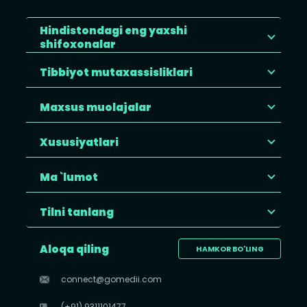
Hindistondagi eng yaxshi
shifoxonalar
Tibbiyot mutaxassisliklari
Maxsus muolajalar
Xususiyatlari
Ma `lumot
Tilni tanlang
Aloqa qiling
HAMKOR BO'LING
connect@gomedii.com
(+91) 9311101477