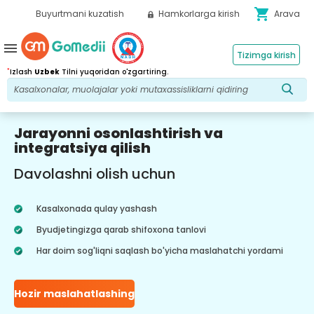
shopping_cart
Buyurtmani kuzatish
Hamkorlarga kirish
Arava
menu
Tizimga kirish
*
Izlash
Uzbek
Tilni yuqoridan o'zgartiring.
Jarayonni osonlashtirish va
integratsiya qilish
Davolashni olish uchun
Kasalxonada qulay yashash
Byudjetingizga qarab shifoxona tanlovi
Har doim sog'liqni saqlash bo'yicha maslahatchi yordami
Hozir maslahatlashing