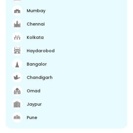
Mumbay
Chennai
Kolkata
Haydarobod
Bangalor
Chandigarh
Omad
Jaypur
Pune