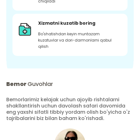
chiqiladi
Xizmatni kuzatib boring
Bo'shatishdan keyin muntazam
kuzatuvlar va dori-darmonlarni qabul
qilish
Bemor
Guvohlar
Bemorlarimiz kelajak uchun ajoyib rishtalarni
shakllantirish uchun davolash safari davomida
eng yaxshi sifatli tibbiy yordam olish bo'yicha o'z
tajribalarini biz bilan baham ko'rishadi.