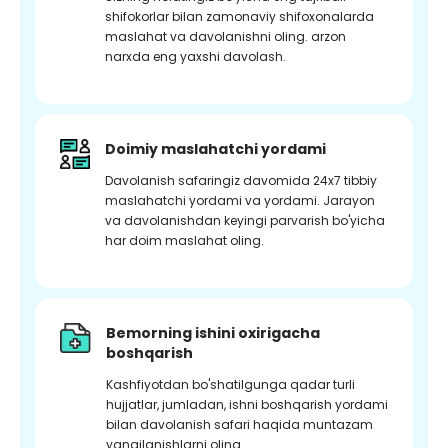
shifokorlar bilan zamonaviy shifoxonalarda
maslahat va davolanishni oling. arzon
narxda eng yaxshi davolash.
Doimiy maslahatchi yordami
Davolanish safaringiz davomida 24x7 tibbiy
maslahatchi yordami va yordami. Jarayon
va davolanishdan keyingi parvarish bo'yicha
har doim maslahat oling.
Bemorning ishini oxirigacha
boshqarish
Kashfiyotdan bo'shatilgunga qadar turli
hujjatlar, jumladan, ishni boshqarish yordami
bilan davolanish safari haqida muntazam
yangilanishlarni oling.