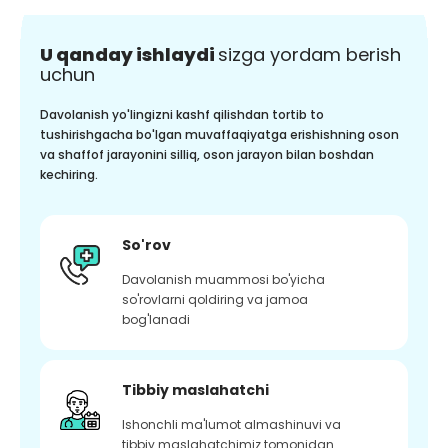
U qanday ishlaydi
sizga yordam berish
uchun
Davolanish yo'lingizni kashf qilishdan tortib to
tushirishgacha bo'lgan muvaffaqiyatga erishishning oson
va shaffof jarayonini silliq, oson jarayon bilan boshdan
kechiring.
So'rov
Davolanish muammosi bo'yicha
so'rovlarni qoldiring va jamoa
bog'lanadi
Tibbiy maslahatchi
Ishonchli ma'lumot almashinuvi va
tibbiy maslahatchimiz tomonidan