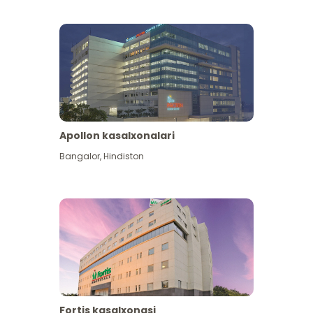
Apollon kasalxonalari
Koʻproq koʻrish
Bangalor
,
Hindiston
Fortis kasalxonasi