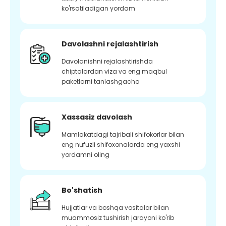
ko'rsatiladigan yordam
Davolashni rejalashtirish
Davolanishni rejalashtirishda
chiptalardan viza va eng maqbul
paketlarni tanlashgacha
Xassasiz davolash
Mamlakatdagi tajribali shifokorlar bilan
eng nufuzli shifoxonalarda eng yaxshi
yordamni oling
Bo'shatish
Hujjatlar va boshqa vositalar bilan
muammosiz tushirish jarayoni ko'rib