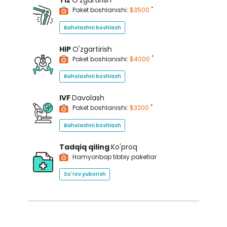
Tiz
O'zgartirish
*
Paket boshlanishi:
$3500
Baholashni boshlash
HIP
O'zgartirish
*
Paket boshlanishi:
$4000
Baholashni boshlash
IVF
Davolash
*
Paket boshlanishi:
$3200
Baholashni boshlash
Tadqiq qiling
Ko'proq
Hamyonbop tibbiy paketlar
So'rov yuborish