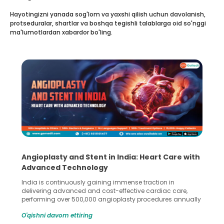
Hayotingizni yanada sog'lom va yaxshi qilish uchun davolanish,
protseduralar, shartlar va boshqa tegishli talablarga oid so'nggi
ma'lumotlardan xabardor bo'ling.
5 Essential Steps for Effective Human Sperm
Collection and Processing Methods
Human sperm collection and processing are critical steps
in advanced reproductive techniques like In Vitro
Fertilization (IVF) and intrauterine insemination (IUI). These
methods enable medical professionals to tackle fertility
O'qishni davom ettiring
challenges and help couples achieve their dream of