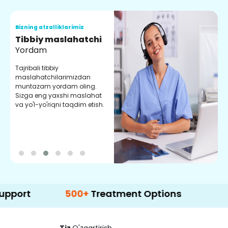
Bizning afzalliklarimiz
B
Tibbiy maslahatchi
O
Yordam
M
Tajribali tibbiy
S
maslahatchilarimizdan
y
muntazam yordam oling.
r
Sizga eng yaxshi maslahat
e
va yo'l-yo'riqni taqdim etish.
b
500+
Treatment Options