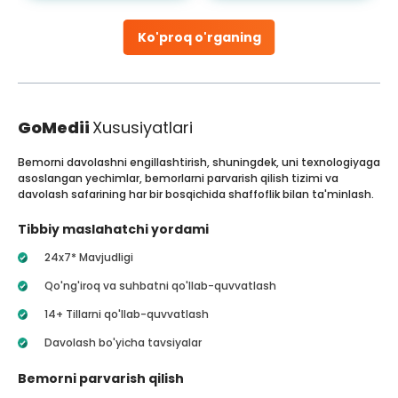
Ko'proq o'rganing
GoMedii
Xususiyatlari
Bemorni davolashni engillashtirish, shuningdek, uni texnologiyaga
asoslangan yechimlar, bemorlarni parvarish qilish tizimi va
davolash safarining har bir bosqichida shaffoflik bilan ta'minlash.
Tibbiy maslahatchi yordami
24x7* Mavjudligi
Qo'ng'iroq va suhbatni qo'llab-quvvatlash
14+ Tillarni qo'llab-quvvatlash
Davolash bo'yicha tavsiyalar
Bemorni parvarish qilish