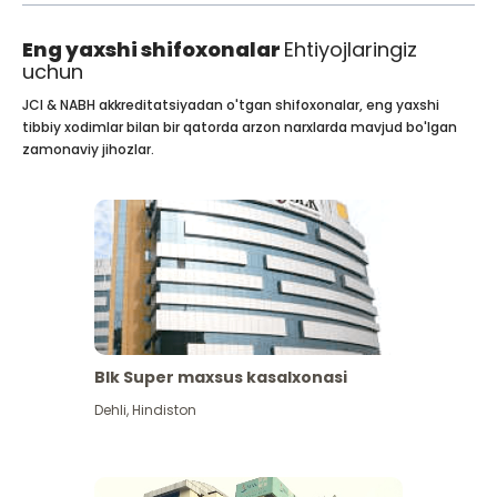
Eng yaxshi shifoxonalar
Ehtiyojlaringiz
uchun
JCI & NABH akkreditatsiyadan o'tgan shifoxonalar, eng yaxshi
tibbiy xodimlar bilan bir qatorda arzon narxlarda mavjud bo'lgan
zamonaviy jihozlar.
Blk Super maxsus kasalxonasi
Dehli
,
Hindiston