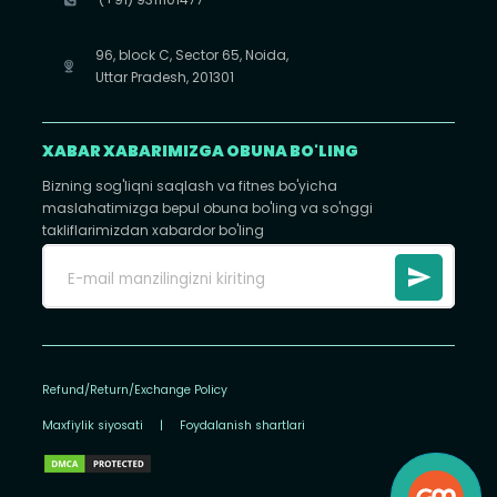
96, block C, Sector 65, Noida,
Uttar Pradesh, 201301
XABAR XABARIMIZGA OBUNA BO'LING
Bizning sog'liqni saqlash va fitnes bo'yicha
maslahatimizga bepul obuna bo'ling va so'nggi
takliflarimizdan xabardor bo'ling
Refund/Return/Exchange Policy
Maxfiylik siyosati
|
Foydalanish shartlari