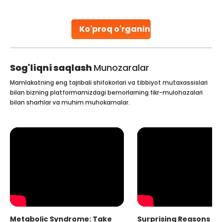
parenthood. Skilled technicians collect sperm using
specialized procedures to ensure optimal quality. Once
collected, they process the
Ko'proq o'rganing
Continue Reading
Sog'liqni saqlash
Munozaralar
Mamlakatning eng tajribali shifokorlari va tibbiyot mutaxassislari
bilan bizning platformamizdagi bemorlarning fikr-mulohazalari
bilan sharhlar va muhim muhokamalar.
Metabolic Syndrome: Take
Surprising Reasons fo