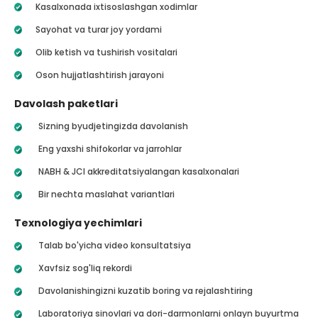
Kasalxonada ixtisoslashgan xodimlar
Sayohat va turar joy yordami
Olib ketish va tushirish vositalari
Oson hujjatlashtirish jarayoni
Davolash paketlari
Sizning byudjetingizda davolanish
Eng yaxshi shifokorlar va jarrohlar
NABH & JCI akkreditatsiyalangan kasalxonalari
Bir nechta maslahat variantlari
Texnologiya yechimlari
Talab bo'yicha video konsultatsiya
Xavfsiz sog'liq rekordi
Davolanishingizni kuzatib boring va rejalashtiring
Laboratoriya sinovlari va dori-darmonlarni onlayn buyurtma