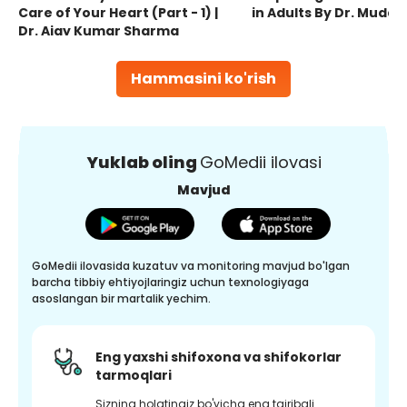
Care of Your Heart (Part - 1) |
in Adults By Dr. Mudas
Dr. Ajay Kumar Sharma
Hammasini ko'rish
Yuklab oling
GoMedii ilovasi
Mavjud
GoMedii ilovasida kuzatuv va monitoring mavjud bo'lgan
barcha tibbiy ehtiyojlaringiz uchun texnologiyaga
asoslangan bir martalik yechim.
Eng yaxshi shifoxona va shifokorlar
tarmoqlari
Sizning holatingiz bo'yicha eng tajribali