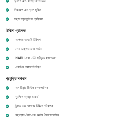
ভ্রমণ এবং বাসস্থান সহায়তা
পিকআপ এবং ড্রপ সুবিধা
সহজ ডকুমেন্টেশন প্রক্রিয়া
চিকিত্সা প্যাকেজ
আপনার বাজেটে চিকিৎসা
সেরা ডাক্তার এবং সার্জন
NABH এবং JCI স্বীকৃত হাসপাতাল
একাধিক পরামর্শের বিকল্প
প্রযুক্তি সমাধান
অন ডিমান্ড ভিডিও কনসালটেশন
সুরক্ষিত স্বাস্থ্য রেকর্ড
ট্র্যাক এবং আপনার চিকিত্সা পরিকল্পনা
বই ল্যাব টেস্ট এবং অর্ডার ঔষধ অনলাইন