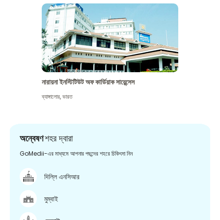
নারায়না ইনস্টিটিউট অফ কার্ডিয়াক সায়েন্সেস
ব্যাঙ্গালোর
,
ভারত
অন্বেষণ
শহর দ্বারা
GoMedii-এর মাধ্যমে আপনার পছন্দের শহরে চিকিৎসা নিন
দিল্লি এনসিআর
মুম্বাই