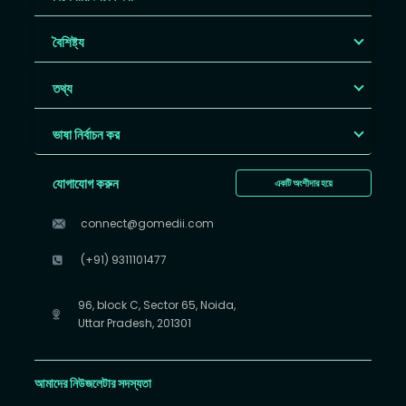
বৈশিষ্ট্য
তথ্য
ভাষা নির্বাচন কর
যোগাযোগ করুন
একটি অংশীদার হয়ে
connect@gomedii.com
(+91) 9311101477
96, block C, Sector 65, Noida,
Uttar Pradesh, 201301
আমাদের নিউজলেটার সদস্যতা