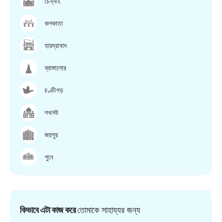
চেন্নাই
কলকাতা
হায়দ্রাবাদ
ব্যাঙ্গালোর
চণ্ডীগড়
লখনউ
জয়পুর
পুনে
কিভাবে এটা কাজ করে
তোমাকে সাহায্যর জন্য