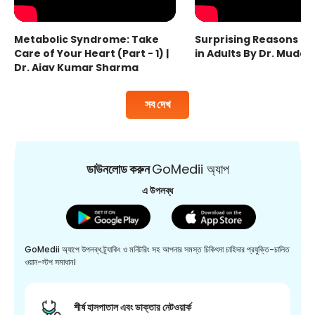
Metabolic Syndrome: Take
Surprising Reasons fo
Care of Your Heart (Part - 1) |
in Adults By Dr. Mudas
Dr. Ajay Kumar Sharma
সব দেখ
ডাউনলোড করুন
GoMedii অ্যাপ
এ উপলব্ধ
GoMedii অ্যাপে উপলব্ধ ট্র্যাকিং ও মনিটরিং সহ আপনার সমস্ত চিকিৎসা চাহিদার প্রযুক্তি-চালিত
ওয়ান-স্টপ সমাধান।
শীর্ষ হাসপাতাল এবং ডাক্তার নেটওয়ার্ক