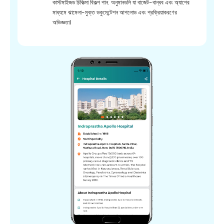
কাস্টমাইজড চিকিত্সা বিকল্প পান. অনুমানগুলি যা বাজেট-বান্ধব এবং অ্যাপের
মাধ্যমে ঝামেলা-মুক্ত ডকুমেন্টেশন আপলোড এবং প্রক্রিয়াকরণের
অভিজ্ঞতা।