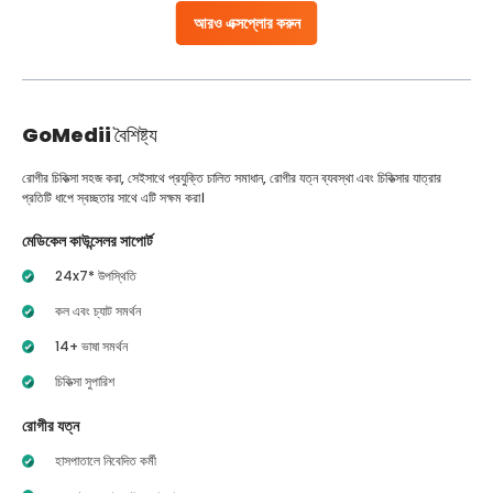
আরও এক্সপ্লোর করুন
GoMedii
বৈশিষ্ট্য
রোগীর চিকিত্সা সহজ করা, সেইসাথে প্রযুক্তি চালিত সমাধান, রোগীর যত্ন ব্যবস্থা এবং চিকিত্সার যাত্রার
প্রতিটি ধাপে স্বচ্ছতার সাথে এটি সক্ষম করা।
মেডিকেল কাউন্সেলর সাপোর্ট
24x7* উপস্থিতি
কল এবং চ্যাট সমর্থন
14+ ভাষা সমর্থন
চিকিত্সা সুপারিশ
রোগীর যত্ন
হাসপাতালে নিবেদিত কর্মী