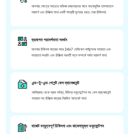
আপনার ক্ষেত্রে সবচেয়ে অভিজ্ঞ ডাক্তারদের সাথে অত্যাধুনিক হাসপাতালে
পরামর্শ এবং চিকিত্সা পান। একটি সাশ্রয়ী মূল্যের খরচে সেরা চিকিৎসা।
ক্রমাগত পরামর্শদাতা সমর্থন
আপনার চিকিৎসা যাত্রার সময় 24x7 মেডিকেল কাউন্সেলর সহায়তা এবং
সহায়তা। পদ্ধতি এবং চিকিত্সা পরবর্তী যত্ন সম্পর্কে সর্বদা পরামর্শ পান।
এন্ড-টু-এন্ড পেশেন্ট কেস ম্যানেজমেন্ট
আবিষ্কার থেকে স্রাব পর্যন্ত, বিভিন্ন ডকুমেন্টেশন সহ কেস ম্যানেজমেন্ট
সহায়তা সহ চিকিত্সা যাত্রার নিয়মিত আপডেট পান।
বাজেট বন্ধুত্বপূর্ণ চিকিৎসা এবং ঝামেলামুক্ত ডকুমেন্টেশন