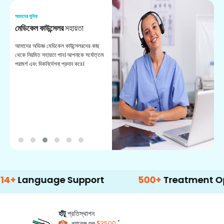
আমাদের সুবিধা
আম
মেডিকেল কাউন্সেলর
সহায়তা
অ
আমাদের অভিজ্ঞ মেডিকেল কাউন্সেলরদের কাছ
ভা
থেকে নিয়মিত সহায়তা পান। আপনাকে সর্বোত্তম
চি
পরামর্শ এবং দিকনির্দেশনা প্রদান করে।
ডা
nguage Support
500+
Treatment Options
হাঁটু
প্রতিস্থাপন
*
প্যাকেজ শুরু
$3500