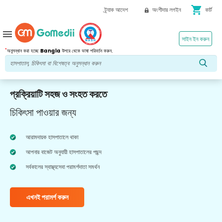
shopping_cart
ট্র্যাক আদেশ
অংশীদার লগইন
কার্ট
menu
সাইন ইন করুন
*
অনুসন্ধান করা হচ্ছে
Bangla
উপরে থেকে ভাষা পরিবর্তন করুন.
প্রক্রিয়াটি সহজ ও সংহত করতে
চিকিৎসা পাওয়ার জন্য
আরামদায়ক হাসপাতালে থাকা
আপনার বাজেট অনুযায়ী হাসপাতালের পছন্দ
সর্বকালের স্বাস্থ্যসেবা পরামর্শদাতা সমর্থন
এখনই পরামর্শ করুন