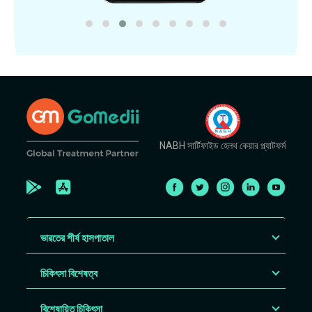
NABH সার্টিফাইড হেলথ কেয়ার প্ল্যাটফর্ম
ভারতের শীর্ষ হাসপাতাল
চিকিৎসা বিশেষত্ব
বিশেষায়িত চিকিৎসা