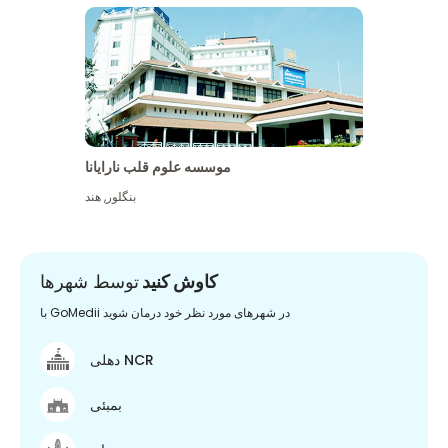
موسسه علوم قلب نارایانا
بنگلور
,
هند
کاوش کنید
توسط شهرها
با GoMedii در شهرهای مورد نظر خود درمان شوید
دهلی NCR
بمبئی