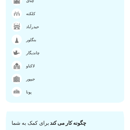
چنای
کلکته
حیدرآباد
بنگلور
چاندیگار
لاکناو
جیپور
پونا
چگونه کار می کند
برای کمک به شما