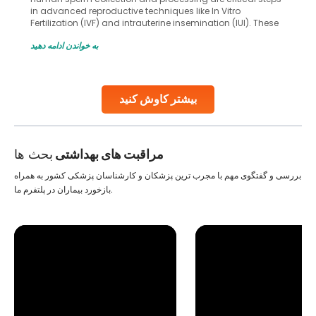
in advanced reproductive techniques like In Vitro
Fertilization (IVF) and intrauterine insemination (IUI). These
methods enable medical professionals to tackle fertility
به خواندن ادامه دهید
challenges and help couples achieve their dream of
parenthood. Skilled technicians collect sperm using
specialized procedures to ensure optimal quality. Once
collected, they process the
بیشتر کاوش کنید
Continue Reading
مراقبت های بهداشتی
بحث ها
بررسی و گفتگوی مهم با مجرب ترین پزشکان و کارشناسان پزشکی کشور به همراه
بازخورد بیماران در پلتفرم ما.