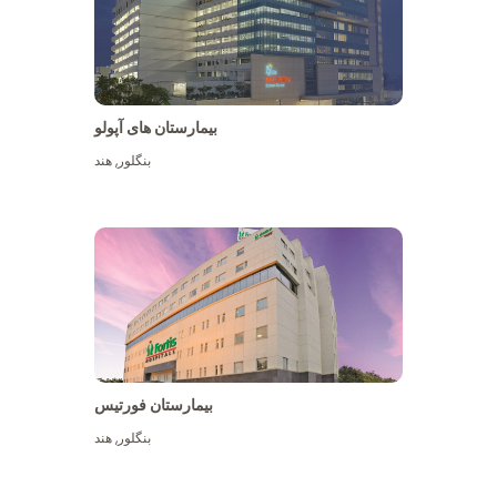
بیمارستان های آپولو
بنگلور
,
هند
بیشتر ببینید
بیمارستان فورتیس
بنگلور
,
هند