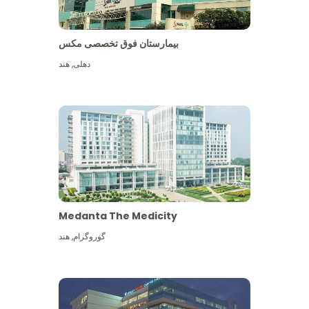
بیمارستان فوق تخصصی مکس
دهلی
,
هند
Medanta The Medicity
گوروگرام
,
هند