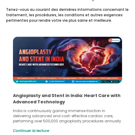
Tenez-vous au courant des dernières informations concernant le
traitement, les procédures, les conditions et autres exigences
pertinentes pour rendre votre vie plus saine et meilleure.
are with
5 Essential Steps for Effective Human Sper
Collection and Processing Methods
in
Human sperm collection and processing are critical st
 care,
in advanced reproductive techniques like In Vitro
s annually
Fertilization (IVF) and intrauterine insemination (IUI). Th
oss the
methods enable medical professionals to tackle fertilit
Continuer la lecture
asty and
challenges and help couples achieve their dream of