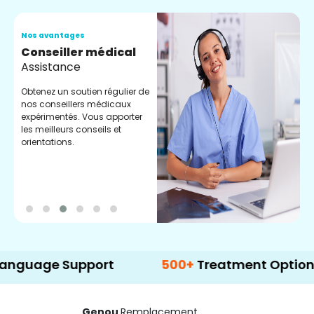
Nos avantages
N
Conseiller médical
V
Assistance
C
Obtenez un soutien régulier de
C
nos conseillers médicaux
n
expérimentés. Vous apporter
e
les meilleurs conseils et
t
orientations.
p
d
e Support
500+
Treatment Options
Genou
Remplacement