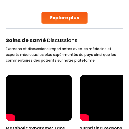
parenthood. Skilled technicians collect sperm using
ity.
specialized procedures to ensure optimal quality. Onc
collected, they process the
Explore plus
Continue Reading
Soins de santé
Discussions
Examens et discussions importantes avec les médecins et
experts médicaux les plus expérimentés du pays ainsi que les
commentaires des patients sur notre plateforme.
Metabolic Syndrome: Take
Surprising Reasons fo