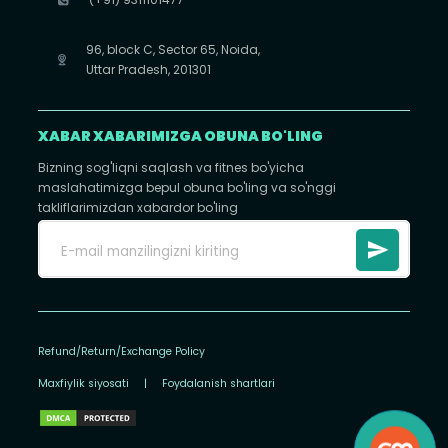
96, block C, Sector 65, Noida,
Uttar Pradesh, 201301
XABAR XABARIMIZGA OBUNA BO'LING
Bizning sog'liqni saqlash va fitnes bo'yicha
maslahatimizga bepul obuna bo'ling va so'nggi
takliflarimizdan xabardor bo'ling
Refund/Return/Exchange Policy
Maxfiylik siyosati
|
Foydalanish shartlari