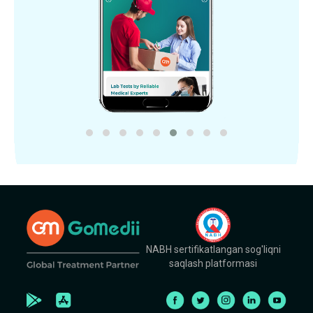
NABH sertifikatlangan sog'liqni
saqlash platformasi