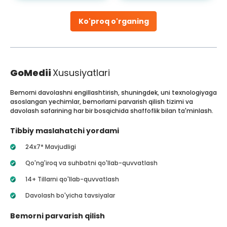
Ko'proq o'rganing
GoMedii
Xususiyatlari
Bemorni davolashni engillashtirish, shuningdek, uni texnologiyaga
asoslangan yechimlar, bemorlarni parvarish qilish tizimi va
davolash safarining har bir bosqichida shaffoflik bilan ta'minlash.
Tibbiy maslahatchi yordami
24x7* Mavjudligi
Qo'ng'iroq va suhbatni qo'llab-quvvatlash
14+ Tillarni qo'llab-quvvatlash
Davolash bo'yicha tavsiyalar
Bemorni parvarish qilish