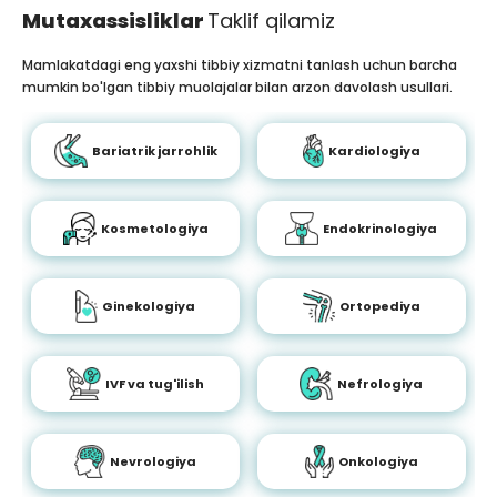
Mutaxassisliklar
Taklif qilamiz
Mamlakatdagi eng yaxshi tibbiy xizmatni tanlash uchun barcha
mumkin bo'lgan tibbiy muolajalar bilan arzon davolash usullari.
Bariatrik jarrohlik
Kardiologiya
Kosmetologiya
Endokrinologiya
Ginekologiya
Ortopediya
IVF va tug'ilish
Nefrologiya
Nevrologiya
Onkologiya