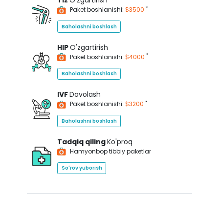
Tiz
O'zgartirish
*
Paket boshlanishi:
$3500
Baholashni boshlash
HIP
O'zgartirish
*
Paket boshlanishi:
$4000
Baholashni boshlash
IVF
Davolash
*
Paket boshlanishi:
$3200
Baholashni boshlash
Tadqiq qiling
Ko'proq
Hamyonbop tibbiy paketlar
So'rov yuborish