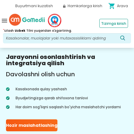
shopping_cart
Buyurtmani kuzatish
Hamkorlarga kirish
Arava
menu
Tizimga kirish
*
Izlash
Uzbek
Tilni yuqoridan o'zgartiring.
Jarayonni osonlashtirish va
integratsiya qilish
Davolashni olish uchun
Kasalxonada qulay yashash
Byudjetingizga qarab shifoxona tanlovi
Har doim sog'liqni saqlash bo'yicha maslahatchi yordami
Hozir maslahatlashing