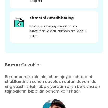
chiqiladi
Xizmatni kuzatib boring
Bo'shatishdan keyin muntazam
kuzatuvlar va dori-darmonlarni qabul
qilish
Bemor
Guvohlar
Bemorlarimiz kelajak uchun ajoyib rishtalarni
shakllantirish uchun davolash safari davomida
eng yaxshi sifatli tibbiy yordam olish bo'yicha o'z
tajribalarini biz bilan baham ko'rishadi.