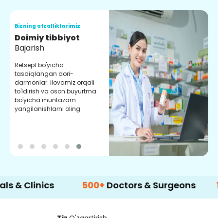
Bizning afzalliklarimiz
B
Doimiy tibbiyot
S
Bajarish
Y
m
Retsept bo'yicha
m
tasdiqlangan dori-
y
darmonlar. ilovamiz orqali
to'ldirish va oson buyurtma
bo'yicha muntazam
yangilanishlarni oling.
inics
500+
Doctors & Surgeons
14+
Lan