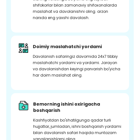
shifokorlar bilan zamonaviy shifoxonalarda
maslahat va davolanishni oling. arzon
narxda eng yaxshi davolash.
Doimiy maslahatchi yordami
Davolanish safaringiz davomida 24x7 tibbiy
maslahatchi yordami va yordami. Jarayon
va davolanishdan keyingi parvarish bo'yicha
har doim maslahat oling.
Bemorning ishini oxirigacha
boshqarish
Kashfiyotdan bo'shatilgunga qadar turli
hujjatlar, jumladan, ishni boshqarish yordami
bilan davolanish safari haqida muntazam
yangilanishlarni oling.