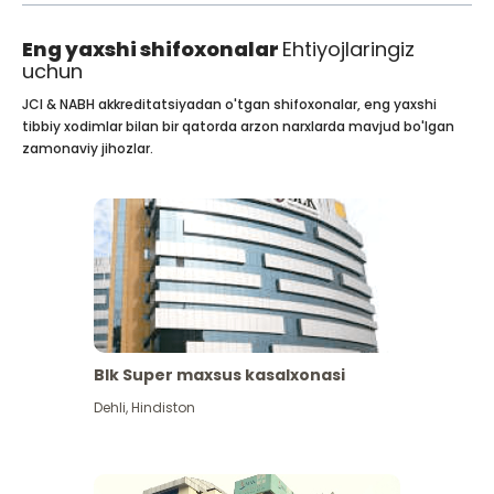
Eng yaxshi shifoxonalar
Ehtiyojlaringiz
uchun
JCI & NABH akkreditatsiyadan o'tgan shifoxonalar, eng yaxshi
tibbiy xodimlar bilan bir qatorda arzon narxlarda mavjud bo'lgan
zamonaviy jihozlar.
Blk Super maxsus kasalxonasi
Dehli
,
Hindiston