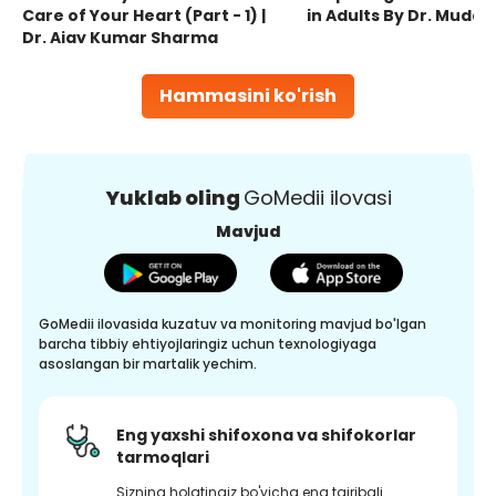
Care of Your Heart (Part - 1) |
in Adults By Dr. Mudas
Dr. Ajay Kumar Sharma
Hammasini ko'rish
Yuklab oling
GoMedii ilovasi
Mavjud
GoMedii ilovasida kuzatuv va monitoring mavjud bo'lgan
barcha tibbiy ehtiyojlaringiz uchun texnologiyaga
asoslangan bir martalik yechim.
Eng yaxshi shifoxona va shifokorlar
tarmoqlari
Sizning holatingiz bo'yicha eng tajribali