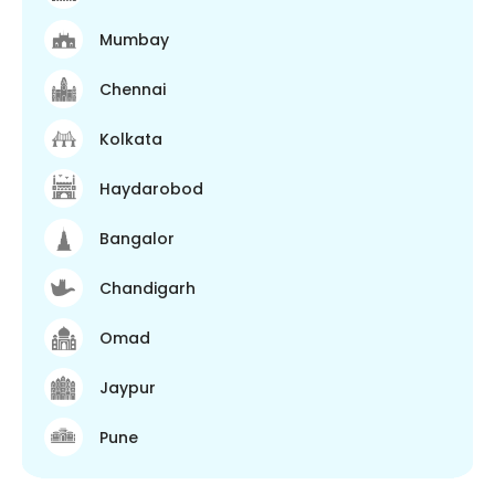
Mumbay
Chennai
Kolkata
Haydarobod
Bangalor
Chandigarh
Omad
Jaypur
Pune