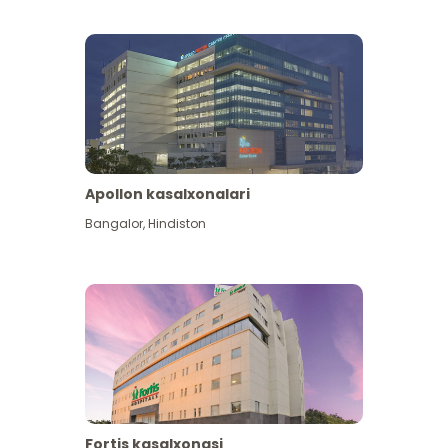
Apollon kasalxonalari
Koʻproq koʻrish
Bangalor
,
Hindiston
Fortis kasalxonasi