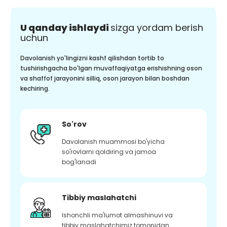
U qanday ishlaydi
sizga yordam berish
uchun
Davolanish yo'lingizni kashf qilishdan tortib to
tushirishgacha bo'lgan muvaffaqiyatga erishishning oson
va shaffof jarayonini silliq, oson jarayon bilan boshdan
kechiring.
So'rov
Davolanish muammosi bo'yicha
so'rovlarni qoldiring va jamoa
bog'lanadi
Tibbiy maslahatchi
Ishonchli ma'lumot almashinuvi va
tibbiy maslahatchimiz tomonidan