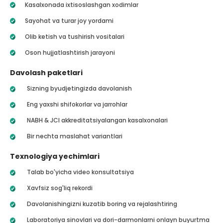
Kasalxonada ixtisoslashgan xodimlar
Sayohat va turar joy yordami
Olib ketish va tushirish vositalari
Oson hujjatlashtirish jarayoni
Davolash paketlari
Sizning byudjetingizda davolanish
Eng yaxshi shifokorlar va jarrohlar
NABH & JCI akkreditatsiyalangan kasalxonalari
Bir nechta maslahat variantlari
Texnologiya yechimlari
Talab bo'yicha video konsultatsiya
Xavfsiz sog'liq rekordi
Davolanishingizni kuzatib boring va rejalashtiring
Laboratoriya sinovlari va dori-darmonlarni onlayn buyurtma