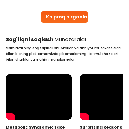
leading hospitals for bone marrow transplants.
Continue Reading
Ko'proq o'rganing
Sog'liqni saqlash
Munozaralar
Mamlakatning eng tajribali shifokorlari va tibbiyot mutaxassislari
bilan bizning platformamizdagi bemorlarning fikr-mulohazalari
bilan sharhlar va muhim muhokamalar.
Metabolic Syndrome: Take
Surprising Reasons fo