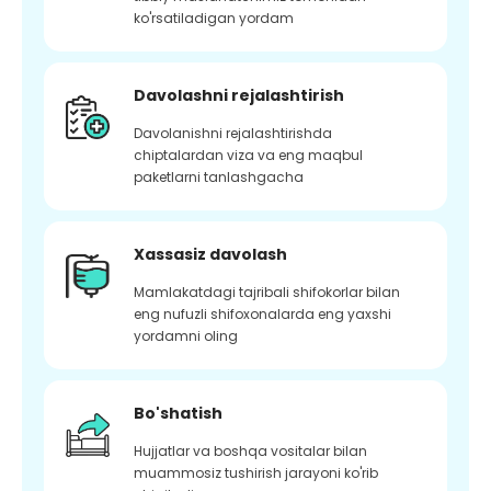
ko'rsatiladigan yordam
Davolashni rejalashtirish
Davolanishni rejalashtirishda
chiptalardan viza va eng maqbul
paketlarni tanlashgacha
Xassasiz davolash
Mamlakatdagi tajribali shifokorlar bilan
eng nufuzli shifoxonalarda eng yaxshi
yordamni oling
Bo'shatish
Hujjatlar va boshqa vositalar bilan
muammosiz tushirish jarayoni ko'rib