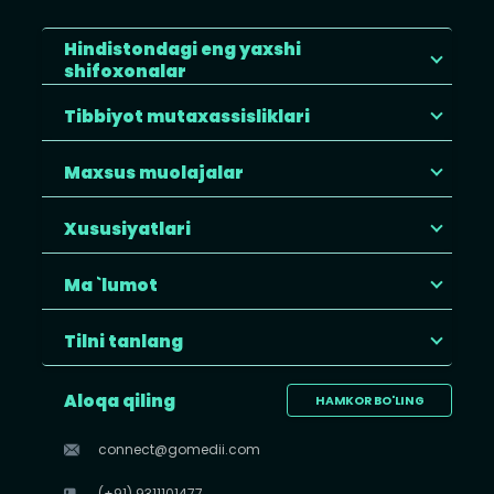
Hindistondagi eng yaxshi
shifoxonalar
Tibbiyot mutaxassisliklari
Maxsus muolajalar
Xususiyatlari
Ma `lumot
Tilni tanlang
Aloqa qiling
HAMKOR BO'LING
connect@gomedii.com
(+91) 9311101477