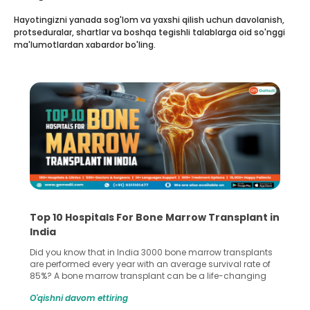
Hayotingizni yanada sog'lom va yaxshi qilish uchun davolanish,
protseduralar, shartlar va boshqa tegishli talablarga oid so'nggi
ma'lumotlardan xabardor bo'ling.
Top 10 Hospitals For Bone Marrow Transplant in
India
Did you know that in India 3000 bone marrow transplants
are performed every year with an average survival rate of
85%? A bone marrow transplant can be a life-changing
treatment for an individual, choosing the right hospital can
O'qishni davom ettiring
make all the difference. India has some of the world’s