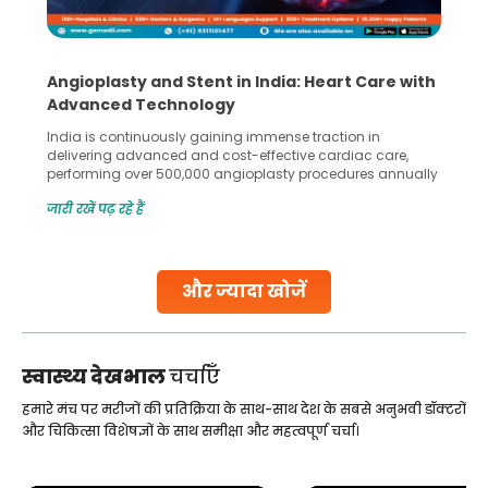
Angioplasty and Stent in India: Heart Care with
Advanced Technology
India is continuously gaining immense traction in
delivering advanced and cost-effective cardiac care,
performing over 500,000 angioplasty procedures annually
with a success rate exceeding 90%. Patients across the
जारी रखें पढ़ रहे हैं
globe are searching for treatments like angioplasty and
stent placement in Indian hospitals, owing to the
combination of high-quality care and affordability.
Studies, such as one published
और ज्यादा खोजें
Continue Reading
स्वास्थ्य देखभाल
चर्चाएँ
हमारे मंच पर मरीजों की प्रतिक्रिया के साथ-साथ देश के सबसे अनुभवी डॉक्टरों
और चिकित्सा विशेषज्ञों के साथ समीक्षा और महत्वपूर्ण चर्चा।