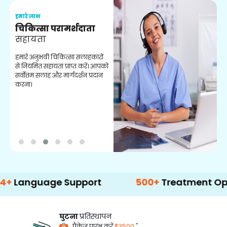
हमारे लाभ
ह
चिकित्सा परामर्शदाता
सहायता
व
हमारे अनुभवी चिकित्सा सलाहकारों
ब
से नियमित सहायता प्राप्त करें। आपको
व
सर्वोत्तम सलाह और मार्गदर्शन प्रदान
ह
करना।
ऑ
uage Support
500+
Treatment Options
घुटना
प्रतिस्थापन
*
पैकेज प्रारंभ करें
$3500