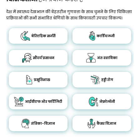
देश में स्वास्थ्य देखभाल की बेहतरीन गुणवत्ता के साथ चुनने के लिए चिकित्सा
प्रक्रियाओं की सभी संभावित श्रेणियों के साथ किफायती उपचार विकल्प।
बेरिएट्रिक सर्जरी
कार्डियलजी
सौंदर्य प्रसाधन
अंतःस्त्राविका
प्रसूतिशास्र
हड्डी रोग
आईवीएफ और फर्टिलिटी
नेफ्रोलॉजी
तंत्रिका-विज्ञान
कैंसर विज्ञान