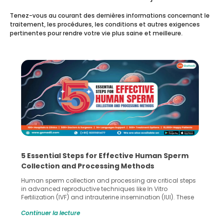
Tenez-vous au courant des dernières informations concernant le
traitement, les procédures, les conditions et autres exigences
pertinentes pour rendre votre vie plus saine et meilleure.
5 Essential Steps for Effective Human Sperm
Collection and Processing Methods
Human sperm collection and processing are critical steps
in advanced reproductive techniques like In Vitro
Fertilization (IVF) and intrauterine insemination (IUI). These
methods enable medical professionals to tackle fertility
Continuer la lecture
challenges and help couples achieve their dream of