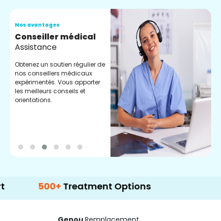
Nos avantages
N
Conseiller médical
V
Assistance
C
Obtenez un soutien régulier de
C
nos conseillers médicaux
n
expérimentés. Vous apporter
e
les meilleurs conseils et
t
orientations.
p
d
500+
Treatment Options
Genou
Remplacement