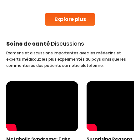
parenthood. Skilled technicians collect sperm using
specialized procedures to ensure optimal quality. Once
collected, they process the
Explore plus
Continue Reading
Soins de santé
Discussions
Examens et discussions importantes avec les médecins et
experts médicaux les plus expérimentés du pays ainsi que les
commentaires des patients sur notre plateforme.
Metabolic Syndrome: Take
Surprising Reasons fo