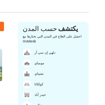
يكتشف
حسب المدن
احصل على العلاج في المدن التي تختارها مع
GoMedii
دلهي إن سي آر
مومباي
تشيناي
كولكاتا
حيدر أباد