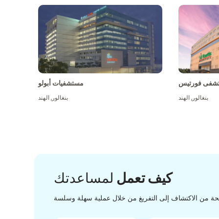
شفى فورتيس
مستشفيات أبولو
بنغالور
,
الهند
بنغالور
,
الهند
كيف تعمل
لمساعدتك