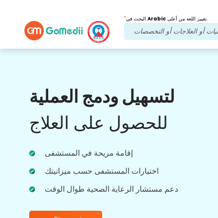
*
تغيير اللغة من أعلى.
Arabic
البحث في
فوائدنا
لتسهيل ودمج العملية
بعد العلاج
متابعة الرعاية
للحصول على العلاج
احصل على دعم طبي ودعم للمرضى على مدار
الساعة طوال أيام الأسبوع مع فريقنا الذي يعالج
مشاكلك في جميع الأوقات. تحديثات منتظمة على
احتياجاتك العلاجية.
إقامة مريحة في المستشفى
اختيارات المستشفى حسب ميزانيتك
دعم مستشار الرعاية الصحية طوال الوقت