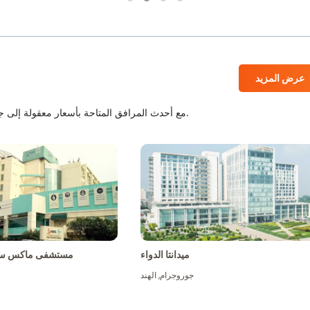
عرض المزيد
المستشفيات المعتمدة من JCI و NABH مع أحدث المرافق المتاحة بأسعار معقولة إلى جانب أفضل الطاقم الطبي.
ميدانتا الدواء
مستشفى ماكس سو
جوروجرام
,
الهند