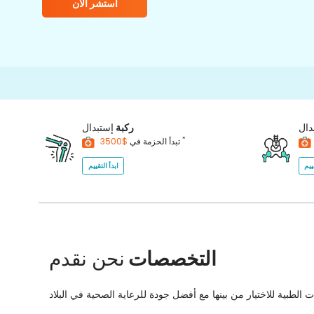
استشر الآن
دال
ركبة
إستبدال
*
$3500
تبدأ الحزمة في
ييم
ابدأ التقييم
التخصصات
نحن نقدم