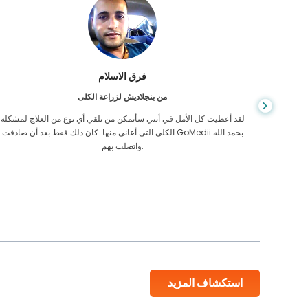
فرق الاسلام
من بنجلاديش لزراعة الكلى
عانيت من
لقد أعطيت كل الأمل في أنني سأتمكن من تلقي أي نوع من العلاج لمشكلة
كائهم في كمبوديا
الكلى التي أعاني منها. كان ذلك فقط بعد أن صادفت GoMedii بحمد الله
واتصلت بهم.
استكشاف المزيد