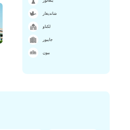
بنغالور
شانديغار
لكناو
جايبور
بيون