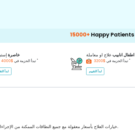
15000+
Happy Patients
100+
اطفال انابيب
علاج او معاملة
خاصرة
إستب
*
*
$3200
تبدأ الحزمة في
$4000
تبدأ الحزمة في
ابدأ التقييم
ابدأ التق
خيارات العلاج بأسعار معقولة مع جميع النطاقات الممكنة من الإجراءات الطبية للاختيار من بينها مع أفضل جودة للرعاية الصحية في البلاد.