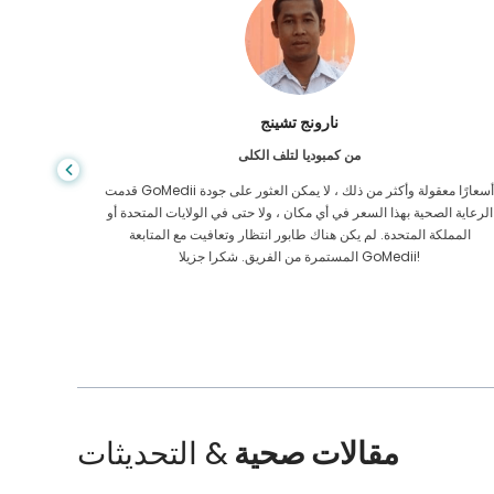
نارونج تشينج
من كمبوديا لتلف الكلى
قدمت GoMedii أسعارًا معقولة وأكثر من ذلك ، لا يمكن العثور على جودة
كوني مريض
الرعاية الصحية بهذا السعر في أي مكان ، ولا حتى في الولايات المتحدة أو
المملكة المتحدة. لم يكن هناك طابور انتظار وتعافيت مع المتابعة
الشريك. بعد الجراحة ، شكرت قلبي لهم وأتمنى أن أكون على اتصال!
المستمرة من الفريق. شكرا جزيلا GoMedii!
مقالات صحية
& التحديثات