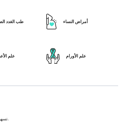
أمراض النساء
طب الغدد الص
علم الأورام
علم الأ
تسهيل علاج المريض ، بالإضافة إلى تمكينه بالحلول التي تعتمد على التكنولوجيا ونظام رعاية المرضى والشفافية في كل خطوة من خطوات رحلة العلاج.