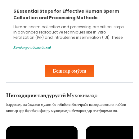
5 Essential Steps for Effective Human Sperm
Collection and Processing Methods
Human sperm collection and processing are critical steps
in advanced reproductive techniques like In Vitro
Fertilization (IVF) and intrauterine insemination (IUI). These
methods enable medical professionals to tackle fertility
Хонданро идома диҳед
challenges and help couples achieve their dream of
parenthood. Skilled technicians collect sperm using
specialized procedures to ensure optimal quality. Once
collected, they process the
Бештар омӯзед
Continue Reading
Нигоҳдории тандурустӣ
Муҳокимаҳо
Баррасиҳо ва баҳсҳои муҳим бо табибони ботаҷриба ва коршиносони тиббии
кишвар дар баробари фикру мулоҳизаҳои беморон дар платформаи мо.