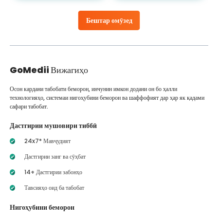
Бештар омӯзед
GoMedii
Вижагиҳо
Осон кардани табобати беморон, инчунин имкон додани он бо ҳалли
технологияҳо, системаи нигоҳубини беморон ва шаффофият дар ҳар як қадами
сафари табобат.
Дастгирии мушовири тиббӣ
24x7* Мавҷудият
Дастгирии занг ва сӯҳбат
14+ Дастгирии забонҳо
Тавсияҳо оид ба табобат
Нигоҳубини беморон