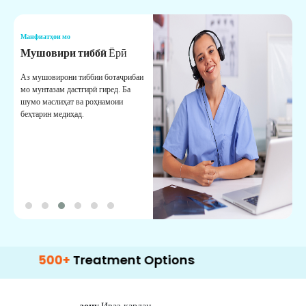
Манфиатҳои мо
М
Мушовири тиббӣ
Ёрӣ
В
М
Аз мушовирони тиббии ботаҷрибаи
мо мунтазам дастгирӣ гиред. Ба
М
шумо маслиҳат ва роҳнамоии
б
беҳтарин медиҳад.
д
б
00+
Treatment Options