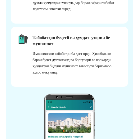
ҷумла ҳуҷҷатҳои гуногун, дар бораи сафари табобат
мунтазам навсозӣ гиред.
Табобатҳои буҷетӣ ва ҳуҷҷатгузории бе
мушкилот
Имкониятҳои табобатро ба даст оред. Ҳисобҳо, ки
барои буҷет дӯстонаанд ва боргузорӣ ва коркарди
ҳуҷҷатҳои бидуни мушкилот тавассути барномаро
эҳсос мекунанд.