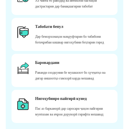
Аз чипта то раводид ва интихоби бастаҳои
дастрастарин дар банақшагирии табобат
Табобати бепул
Дар беморхонаҳои маъруфтарин бо табибони
ботаҷрибаи кишвар нигоҳубини беҳтарин гиред
Баровардани
Раванди озодкунии бе мушкилот бо ҳуҷҷатҳо ва
дигар иншоотҳо ғамхорӣ карда мешавад
Нигоҳубинро пайгирӣ кунед
Пас аз барканорӣ дар саросари ҷаҳон пайгирии
мунтазам ва иҷрои доруворӣ гирифта мешавад