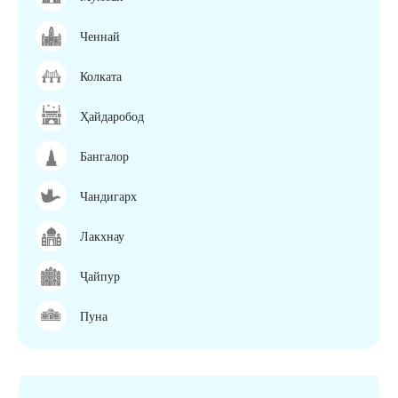
Ченнай
Колката
Ҳайдаробод
Бангалор
Чандигарх
Лакхнау
Ҷайпур
Пуна