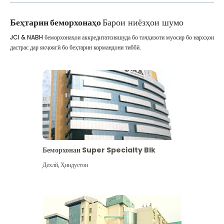
Беҳтарин беморхонаҳо
Барои ниёзҳои шумо
JCI & NABH беморхонаҳои аккредитатсияшуда бо таҷҳизоти муосир бо нархҳои
дастрас дар якҷоягӣ бо беҳтарин кормандони тиббӣ.
Беморхонаи Super Specialty Blk
Дехлй
,
Ҳиндустон