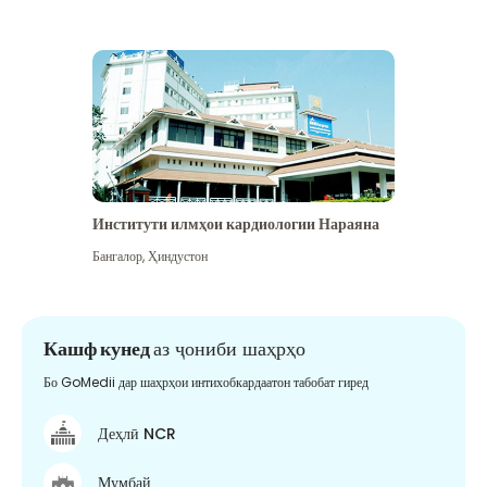
Институти илмҳои кардиологии Нараяна
Бангалор
,
Ҳиндустон
Кашф кунед
аз ҷониби шаҳрҳо
Бо GoMedii дар шаҳрҳои интихобкардаатон табобат гиред
Деҳлӣ NCR
Мумбай