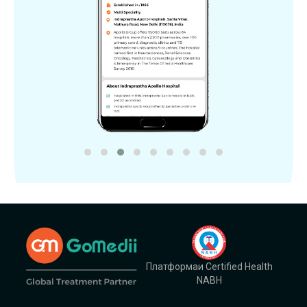
Платформаи Certified Health
NABH