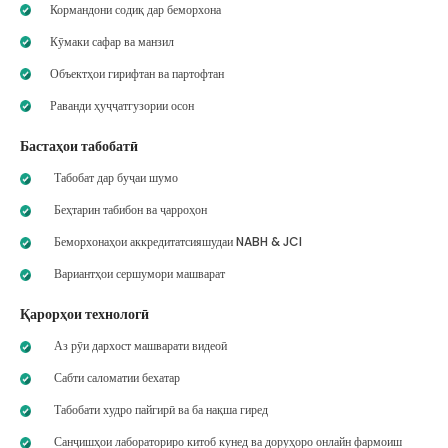
Кормандони содиқ дар беморхона
Кӯмаки сафар ва манзил
Объектҳои гирифтан ва партофтан
Раванди ҳуҷҷатгузории осон
Бастаҳои табобатӣ
Табобат дар буҷаи шумо
Беҳтарин табибон ва ҷарроҳон
Беморхонаҳои аккредитатсияшудаи NABH & JCI
Вариантҳои сершумори машварат
Қарорҳои технологӣ
Аз рӯи дархост машварати видеоӣ
Сабти саломатии бехатар
Табобати худро пайгирӣ ва ба нақша гиред
Санҷишҳои лабораториро китоб кунед ва доруҳоро онлайн фармоиш