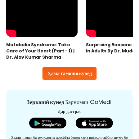
Metabolic Syndrome: Take
Surprising Reasons fo
Care of Your Heart (Part - 1) |
in Adults By Dr. Mudas
Dr. Ajay Kumar Sharma
Ҳама тамошо кунед
Зеркашӣ кунед
Барномаи GoMedii
Дар дастрас
Ҳалли ягонаи ба технология асосёфта барои ҳама ниёзҳои тиббии шумо бо