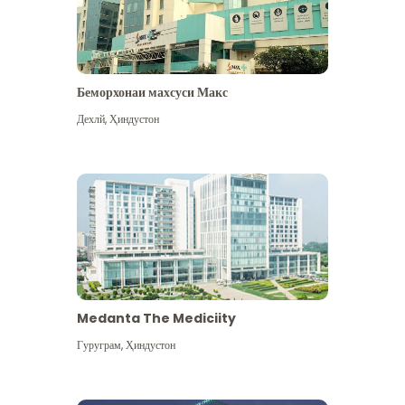
Беморхонаи махсуси Макс
Дехлй
,
Ҳиндустон
Medanta The Mediciity
Гуруграм
,
Ҳиндустон