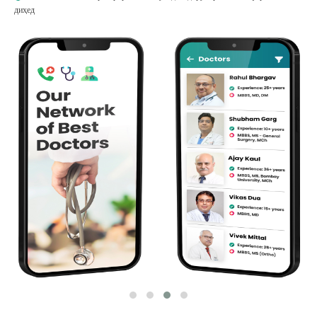
диҳед