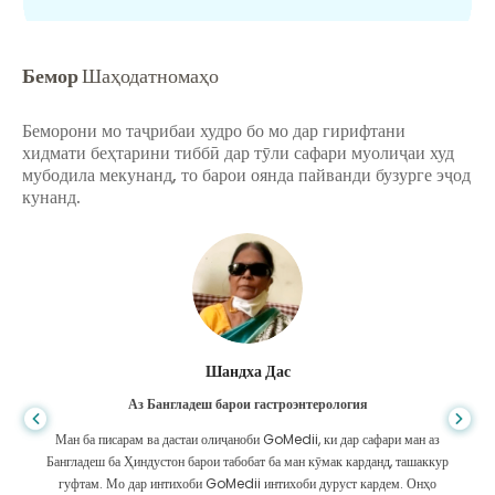
Бемор
Шаҳодатномаҳо
Беморони мо таҷрибаи худро бо мо дар гирифтани
хидмати беҳтарини тиббӣ дар тӯли сафари муолиҷаи худ
мубодила мекунанд, то барои оянда пайванди бузурге эҷод
кунанд.
Шандха Дас
Аз Бангладеш барои гастроэнтерология
Ман ба писарам ва дастаи олиҷаноби GoMedii, ки дар сафари ман аз
Бангладеш ба Ҳиндустон барои табобат ба ман кӯмак карданд, ташаккур
гуфтам. Мо дар интихоби GoMedii интихоби дуруст кардем. Онҳо