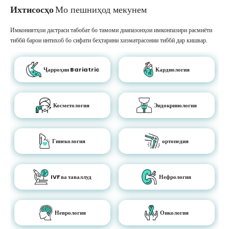
Ихтисосҳо
Мо пешниҳод мекунем
Имкониятҳои дастраси табобат бо тамоми диапазонҳои имконпазири расмиёти
тиббӣ барои интихоб бо сифати беҳтарини хизматрасонии тиббӣ дар кишвар.
Ҷарроҳии Bariatric
Кардиология
Косметология
Эндокринология
Гинекология
ортопедия
IVF ва таваллуд
Нефрология
Неврология
Онкология