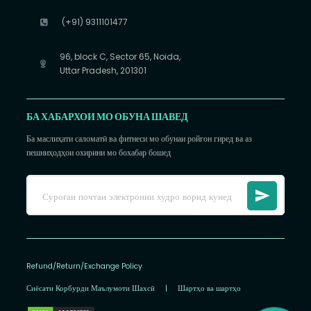
(+91) 9311101477
96, block C, Sector 65, Noida,
Uttar Pradesh, 201301
БА ХАБАРХОИ МО ОБУНА ШАВЕД
Ба маслиҳати саломатӣ ва фитнеси мо обунаи ройгон гиред ва аз
пешниҳодҳои охирини мо бохабар бошед
Refund/Return/Exchange Policy
Сиёсати Корбурди Маълумоти Шахсӣ
|
Шартҳо ва шартҳо