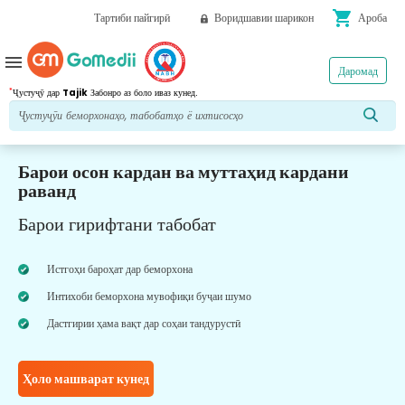
shopping_cart
Тартиби пайгирӣ
Воридшавии шарикон
Ароба
menu
Даромад
*
Ҷустуҷӯ дар
Tajik
Забонро аз боло иваз кунед.
Барои осон кардан ва муттаҳид кардани
раванд
Барои гирифтани табобат
Истгоҳи бароҳат дар беморхона
Интихоби беморхона мувофиқи буҷаи шумо
Дастгирии ҳама вақт дар соҳаи тандурустӣ
Ҳоло машварат кунед