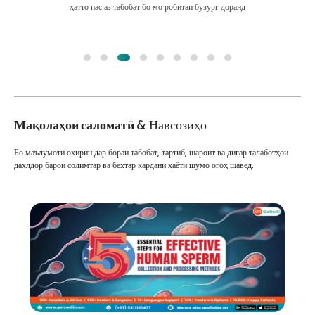
ҳатто пас аз табобат бо мо робитаи бузург доранд
Мақолаҳои саломатӣ
& Навсозиҳо
Бо маълумоти охирин дар бораи табобат, тартиб, шароит ва дигар талаботҳои
дахлдор барои солимтар ва беҳтар кардани ҳаёти шумо огоҳ шавед.