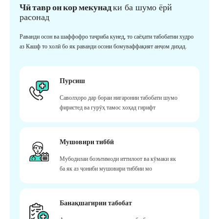
Чӣ тавр он кор мекунад
ки ба шумо ёрй
расонад
Раванди осон ва шаффофро таҷриба кунед, то саёҳати табобатии худро
аз Кашф то холӣ бо як раванди осони бомуваффақият анҷом диҳад.
Пурсиш
Саволҳоро дар бораи нигаронии табобати шумо
фиристед ва гурӯҳ тамос хоҳад гирифт
Мушовири тиббӣ
Мубодилаи боэътимоди иттилоот ва кӯмаки як
ба як аз ҷониби мушовири тиббии мо
Банақшагирии табобат