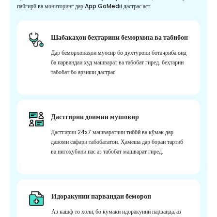
пайгирӣ ва мониторинг дар App GoMedii дастрас аст.
Шабакаҳои беҳтарини беморхона ва табибон
Дар беморхонаҳои муосир бо духтурони ботаҷриба оид
ба парвандаи худ машварат ва табобат гиред. беҳтарин
табобат бо арзиши дастрас.
Дастгирии доимии мушовир
Дастгирии 24x7 машваратчии тиббӣ ва кӯмак дар
давоми сафари табобататон. Ҳамеша дар бораи тартиб
ва нигоҳубини пас аз табобат машварат гиред.
Идоракунии парвандаи беморон
Аз кашф то холӣ, бо кӯмаки идоракунии парванда, аз