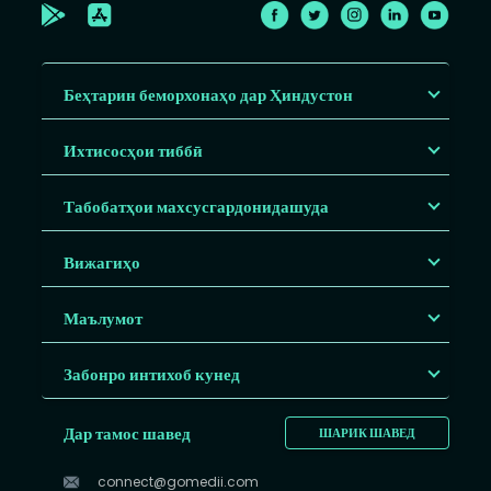
Беҳтарин беморхонаҳо дар Ҳиндустон
Ихтисосҳои тиббӣ
Табобатҳои махсусгардонидашуда
Вижагиҳо
Маълумот
Забонро интихоб кунед
Дар тамос шавед
ШАРИК ШАВЕД
connect@gomedii.com