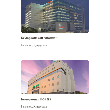
Беморхонаҳои Аполлон
Бангалор
,
Ҳиндустон
Бештар дидан
Беморхонаи Fortis
Бангалор
,
Ҳиндустон