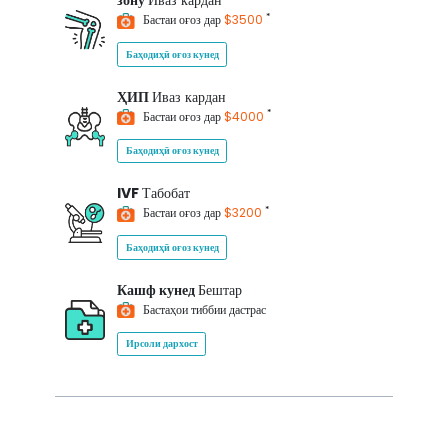
зону
Иваз кардан
*
Бастаи оғоз дар
$3500
Баҳодиҳӣ оғоз кунед
ҲИП
Иваз кардан
*
Бастаи оғоз дар
$4000
Баҳодиҳӣ оғоз кунед
IVF
Табобат
*
Бастаи оғоз дар
$3200
Баҳодиҳӣ оғоз кунед
Кашф кунед
Бештар
Бастаҳои тиббии дастрас
Ирсоли дархост