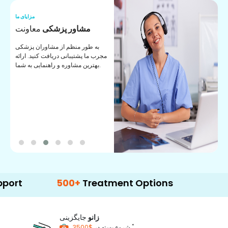
ما
مزایای ما
ا
مشاور پزشکی
معاونت
ن
به طور منظم از مشاوران پزشکی
ان
مجرب ما پشتیبانی دریافت کنید. ارائه
ی
بهترین مشاوره و راهنمایی به شما.
500+
Treatment Options
زانو
جایگزینی
*
$3500
شروع بسته در