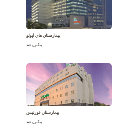
بیمارستان های آپولو
بنگلور
,
هند
بیشتر ببینید
بیمارستان فورتیس
بنگلور
,
هند