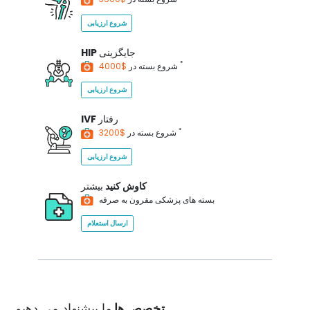
شروع ارزیابی
جایگزینی
HIP
*
$4000
شروع بسته در
شروع ارزیابی
رفتار
IVF
*
$3200
شروع بسته در
شروع ارزیابی
کاوش کنید
بیشتر
بسته های پزشکی مقرون به صرفه
ارسال استعلام
تخصص ها
ما پیشنهاد می دهیم