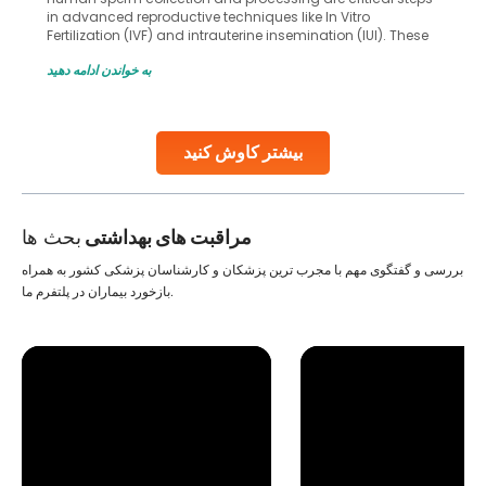
in advanced reproductive techniques like In Vitro
Fertilization (IVF) and intrauterine insemination (IUI). These
methods enable medical professionals to tackle fertility
به خواندن ادامه دهید
challenges and help couples achieve their dream of
parenthood. Skilled technicians collect sperm using
specialized procedures to ensure optimal quality. Once
collected, they process the
بیشتر کاوش کنید
Continue Reading
مراقبت های بهداشتی
بحث ها
بررسی و گفتگوی مهم با مجرب ترین پزشکان و کارشناسان پزشکی کشور به همراه
بازخورد بیماران در پلتفرم ما.