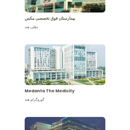
بیمارستان فوق تخصصی مکس
دهلی
,
هند
Medanta The Medicity
گوروگرام
,
هند