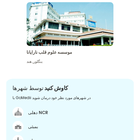
موسسه علوم قلب نارایانا
بنگلور
,
هند
کاوش کنید
توسط شهرها
با GoMedii در شهرهای مورد نظر خود درمان شوید
دهلی NCR
بمبئی