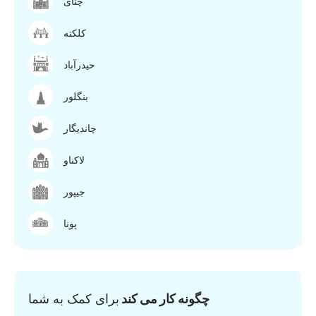
چنای
کلکته
حیدرآباد
بنگلور
چاندیگار
لاکناو
جیپور
پونا
چگونه کار می کند
برای کمک به شما