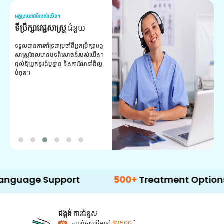
អត្ថប្រយោជន៍របស់យើង។
អត
ទីប្រឹក្សាវេជ្ជសាស្ត្រ
ជំនួយ
វ
យ
ទទួលបានការគាំទ្រជាប្រចាំពីអ្នកប្រឹក្សាវេជ្ជ
សាស្ត្រដែលមានបទពិសោធន៍របស់យើង។
ក
ផ្តល់ឱ្យអ្នកនូវដំបូន្មាន និងការណែនាំដ៏ល្អ
វ
បំផុត។
ប
ក្
ព
ឡ
e Support
500+
Treatment Options
ជង្គង់
ការជំនួស
*
កញ្ចប់ចាប់ផ្តើមនៅ
$3500