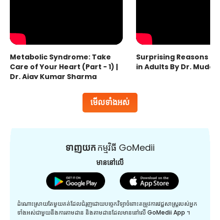
Metabolic Syndrome: Take
Surprising Reasons fo
Care of Your Heart (Part - 1) |
in Adults By Dr. Mudas
Dr. Ajay Kumar Sharma
មើលទាំងអស់
ទាញយក
កម្មវិធី GoMedii
មាននៅលើ
ដំណោះស្រាយតែមួយគត់ដែលជំរុញដោយបច្ចេកវិទ្យាចំពោះតម្រូវការវេជ្ជសាស្រ្តរបស់អ្នក
ទាំងអស់ជាមួយនឹងការតាមដាន និងតាមដានដែលមាននៅលើ GoMedii App ។