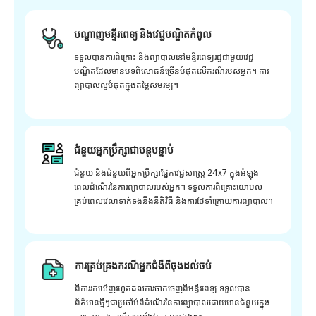
បណ្តាញមន្ទីរពេទ្យ និងវេជ្ជបណ្ឌិតកំពូល
ទទួលបានការពិគ្រោះ និងព្យាបាលនៅមន្ទីរពេទ្យរដ្ឋជាមួយវេជ្ជ
បណ្ឌិតដែលមានបទពិសោធន៍ច្រើនបំផុតលើករណីរបស់អ្នក។ ការ
ព្យាបាលល្អបំផុតក្នុងតម្លៃសមរម្យ។
ជំនួយអ្នកប្រឹក្សាជាបន្តបន្ទាប់
ជំនួយ និងជំនួយពីអ្នកប្រឹក្សាផ្នែកវេជ្ជសាស្រ្ត 24x7 ក្នុងអំឡុង
ពេលដំណើរនៃការព្យាបាលរបស់អ្នក។ ទទួលការពិគ្រោះយោបល់
គ្រប់ពេលវេលាទាក់ទងនឹងនីតិវិធី និងការថែទាំក្រោយការព្យាបាល។
ការគ្រប់គ្រងករណីអ្នកជំងឺពីចុងដល់ចប់
ពីការរកឃើញរហូតដល់ការចាកចេញពីមន្ទីរពេទ្យ ទទួលបាន
ព័ត៌មានថ្មីៗជាប្រចាំអំពីដំណើរនៃការព្យាបាលដោយមានជំនួយក្នុង