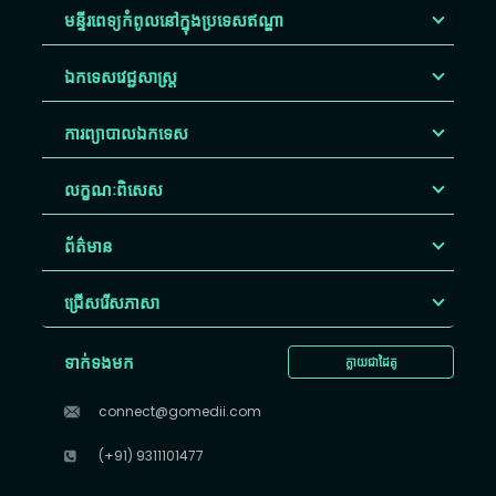
មន្ទីរពេទ្យកំពូលនៅក្នុងប្រទេសឥណ្ឌា
ឯកទេសវេជ្ជសាស្ត្រ
ការព្យាបាលឯកទេស
លក្ខណៈពិសេស
ព័ត៌មាន
ជ្រើសរើស​ភាសា
ទាក់ទងមក
ក្លាយជាដៃគូ
connect@gomedii.com
(+91) 9311101477