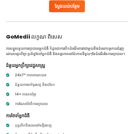
ស្វែងយល់បន្ថែម
GoMedii
លក្ខណៈពិសេស
ការបន្ធូរបន្ថយការព្យាបាលអ្នកជំងឺ ក៏ដូចជាការបើកដំណើរការវាជាមួយនឹងដំណោះស្រាយជំរុញ
ដោយបច្ចេកវិទ្យា ប្រព័ន្ធថែទាំអ្នកជំងឺ និងតម្លាភាពនៅជំហាននីមួយៗនៃដំណើរនៃការព្យាបាល។
ជំនួយអ្នកប្រឹក្សាវេជ្ជសាស្ត្រ
24x7* ភាពអាចរកបាន
ជំនួយការហៅទូរសព្ទ និងជជែក
14+ ភាសាគាំទ្រ
ការណែនាំអំពីការព្យាបាល
ការថែទាំអ្នកជំងឺ
បុគ្គលិកពិសេសនៅមន្ទីរពេទ្យ