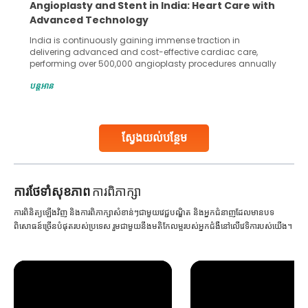
Angioplasty and Stent in India: Heart Care with
Advanced Technology
India is continuously gaining immense traction in
delivering advanced and cost-effective cardiac care,
performing over 500,000 angioplasty procedures annually
with a success rate exceeding 90%. Patients across the
បន្តអាន
globe are searching for treatments like angioplasty and
stent placement in Indian hospitals, owing to the
combination of high-quality care and affordability.
Studies, such as one published
ស្វែងយល់បន្ថែម
Continue Reading
ការ​ថែទាំ​សុខភាព
ការពិភាក្សា
ការពិនិត្យឡើងវិញ និងការពិភាក្សាសំខាន់ៗជាមួយវេជ្ជបណ្ឌិត និងអ្នកជំនាញដែលមានបទ
ពិសោធន៍ច្រើនបំផុតរបស់ប្រទេស រួមជាមួយនឹងមតិកែលម្អរបស់អ្នកជំងឺនៅលើវេទិការបស់យើង។