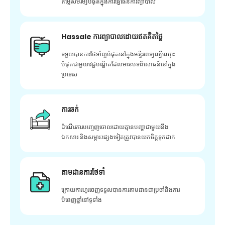
តម្លៃសមរម្យបំផុតក្នុងការធ្វើផែនការព្យាបាល
Hassale ការព្យាបាលដោយឥតគិតថ្លៃ
ទទួលបានការថែទាំល្អបំផុតនៅក្នុងមន្ទីរពេទ្យល្បីឈ្មោះ
បំផុតជាមួយវេជ្ជបណ្ឌិតដែលមានបទពិសោធន៍នៅក្នុង
ប្រទេស
ការឆក់
ដំណើរការបញ្ចេញចោលដោយគ្មានបញ្ហាជាមួយនឹង
ឯកសារ និងសម្ភារៈផ្សេងទៀតត្រូវបានយកចិត្តទុកដាក់
តាមដានការថែទាំ
ក្រោយ​ការ​ហូរ​ចេញ​ទទួល​បាន​ការ​តាមដាន​ជា​ប្រចាំ​និង​ការ​
បំពេញ​ថ្នាំ​នៅ​ទូទាំង​