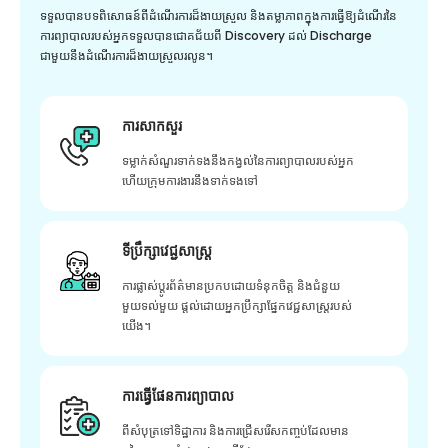
ទទួលបានបទពិសោធន៍ពីដំណើរការដ៏ងាយស្រួល និងតម្លាភាពក្នុងការធ្វើឱ្យដំណើរនៃ
ការព្យាបាលរបស់អ្នកទទួលបានជោគជ័យពី Discovery ដល់ Discharge
ជាមួយនឹងដំណើរការដ៏ងាយស្រួលរលូន។
ការសាកសួរ
ទម្លាក់សំណួរទាក់ទងនឹងកង្វល់នៃការព្យាបាលរបស់អ្នក
ហើយក្រុមការងារនឹងទាក់ទងទៅ
ទីប្រឹក្សាវេជ្ជសាស្ត្រ
ការផ្លាស់ប្តូរព័ត៌មានប្រកបដោយទំនុកចិត្ត និងជំនួយ
មួយទល់មួយ ផ្តល់ដោយអ្នកប្រឹក្សាផ្នែកវេជ្ជសាស្រ្តរបស់
យើង។
ការធ្វើផែនការព្យាបាល
ពីសំបុត្រទៅទិដ្ឋាការ និងការជ្រើសរើសកញ្ចប់ដែលមាន