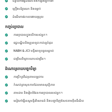
ជំនួយការធ្វើដំណើរ និងកន្លែងស្នាក់នៅ
គ្រឿងបរិក្ខារយក និងទម្លាក់
ដំណើរការឯកសារងាយស្រួល
កញ្ចប់ព្យាបាល
ការព្យាបាលក្នុងថវិការបស់អ្នក។
វេជ្ជបណ្ឌិតនិងគ្រូពេទ្យវះកាត់ល្អបំផុត
NABH & JCI មន្ទីរពេទ្យទទួលស្គាល់
ជម្រើសពិគ្រោះយោបល់ច្រើន។
ដំណោះស្រាយបច្ចេកវិទ្យា
ការប្រឹក្សាវីដេអូតាមតម្រូវការ
កំណត់ត្រាសុខភាពដែលមានសុវត្ថិភាព
តាមដាន និងរៀបចំផែនការព្យាបាលរបស់អ្នក។
សៀវភៅធ្វើតេស្តមន្ទីរពិសោធន៍ និងបញ្ជាទិញឱសថតាមអ៊ីនធឺណិត