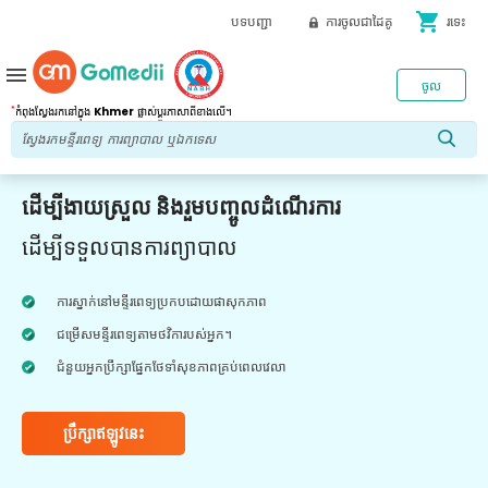
shopping_cart
បទបញ្ជា
ការចូលជាដៃគូ
រទេះ
menu
ចូល
*
កំពុងស្វែងរកនៅក្នុង
Khmer
ផ្លាស់ប្តូរភាសាពីខាងលើ។
ដើម្បីងាយស្រួល និងរួមបញ្ចូលដំណើរការ
ដើម្បីទទួលបានការព្យាបាល
ការស្នាក់នៅមន្ទីរពេទ្យប្រកបដោយផាសុកភាព
ជម្រើសមន្ទីរពេទ្យតាមថវិការបស់អ្នក។
ជំនួយអ្នកប្រឹក្សាផ្នែកថែទាំសុខភាពគ្រប់ពេលវេលា
ប្រឹក្សាឥឡូវនេះ