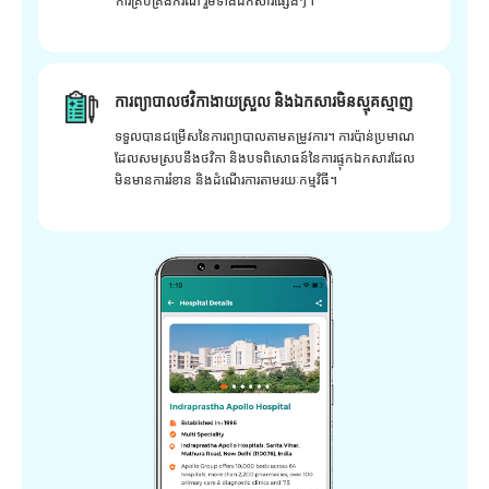
ការគ្រប់គ្រងករណី រួមទាំងឯកសារផ្សេងៗ។
ការព្យាបាលថវិកាងាយស្រួល និងឯកសារមិនស្មុគស្មាញ
ទទួលបានជម្រើសនៃការព្យាបាលតាមតម្រូវការ។ ការប៉ាន់ប្រមាណ
ដែលសមស្របនឹងថវិកា និងបទពិសោធន៍នៃការផ្ទុកឯកសារដែល
មិនមានការរំខាន និងដំណើរការតាមរយៈកម្មវិធី។