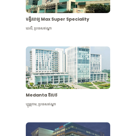
មន្ទីរពេទ្យ Max Super Speciality
ដេលី
,
ប្រទេសឥណ្ឌា
Medanta ឱសថ
ហ្គូរូក្រាម
,
ប្រទេសឥណ្ឌា