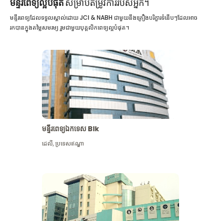
មន្ទីរពេទ្យល្អបំផុត
សម្រាប់តម្រូវការរបស់អ្នក។
មន្ទីរពេទ្យដែលទទួលស្គាល់ដោយ JCI & NABH ជាមួយនឹងគ្រឿងបរិក្ខារទំនើបៗដែលអាច
រកបានក្នុងតម្លៃសមរម្យ រួមជាមួយបុគ្គលិកពេទ្យល្អបំផុត។
មន្ទីរពេទ្យឯកទេស Blk
ដេលី
,
ប្រទេសឥណ្ឌា