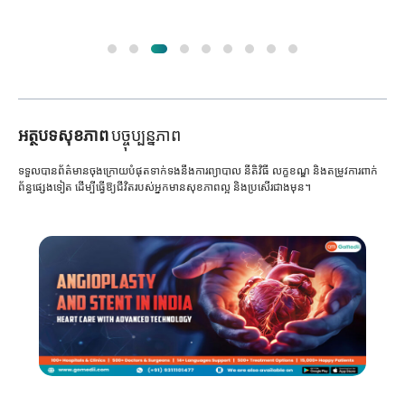
អត្ថបទសុខភាព
បច្ចុប្បន្នភាព
ទទួលបានព័ត៌មានចុងក្រោយបំផុតទាក់ទងនឹងការព្យាបាល នីតិវិធី លក្ខខណ្ឌ និងតម្រូវការពាក់
ព័ន្ធផ្សេងទៀត ដើម្បីធ្វើឱ្យជីវិតរបស់អ្នកមានសុខភាពល្អ និងប្រសើរជាងមុន។