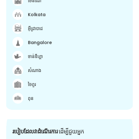
ចេនណៃ
Kolkata
អ៊ីដ្រាបាដ
Bangalore
ចាន់ឌីហ្គា
សំណាង
ចៃពួរ
ពុន
របៀបដែលវាដំណើរការ
ដើម្បី​ជួយ​អ្នក