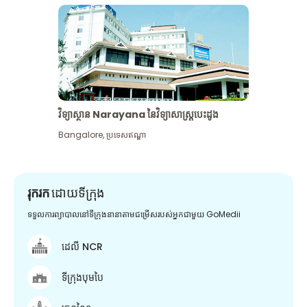
វិទ្យាស្ថាន Narayana នៃវិទ្យាសាស្រ្តបេះដូង
Bangalore
,
ប្រទេសឥណ្ឌា
រុករក
ដោយទីក្រុង
ទទួលការព្យាបាលនៅទីក្រុងនានាតាមជម្រើសរបស់អ្នកជាមួយ GoMedii
ដេលី NCR
ទីក្រុងបុមបៃ