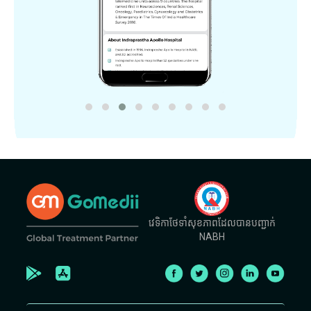
វេទិកាថែទាំសុខភាពដែលបានបញ្ជាក់
NABH