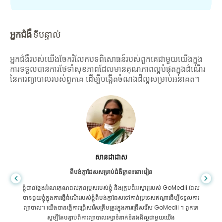
អ្នកជំងឺ
ទីបន្ទាល់
អ្នកជំងឺរបស់យើងចែករំលែកបទពិសោធន៍របស់ពួកគេជាមួយយើងក្នុង
ការទទួលបានការថែទាំសុខភាពដែលមានគុណភាពល្អបំផុតក្នុងដំណើរ
នៃការព្យាបាលរបស់ពួកគេ ដើម្បីបង្កើតចំណងដ៏ល្អសម្រាប់អនាគត។
សានដាដាស
ពីបង់ក្លាដែសសម្រាប់ជំងឺក្រពះពោះវៀន
ខ្ញុំបានថ្លែងអំណរគុណដល់កូនប្រុសរបស់ខ្ញុំ និងក្រុមដ៏អស្ចារ្យរបស់ GoMedii ដែល
បានជួយខ្ញុំក្នុងការធ្វើដំណើររបស់ខ្ញុំពីបង់ក្លាដែសទៅកាន់ប្រទេសឥណ្ឌាដើម្បីទទួលការ
ព្យាបាល។ យើងបានធ្វើការជ្រើសរើសត្រឹមត្រូវក្នុងការជ្រើសរើស GoMedii ។ ពួកគេ
សូម្បីតែបន្ទាប់ពីការព្យាបាលរក្សាទំនាក់ទំនងដ៏ល្អជាមួយយើង