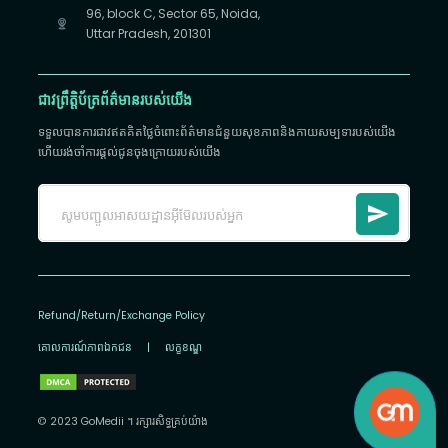
96, block C, Sector 65, Noida,
Uttar Pradesh, 201301
ជាវព្រឹត្តិប័ត្រព័ត៌មានរបស់យើង
ទទួលបានការជាវឥតគិតថ្លៃចំពោះព័ត៌មានជំនួយសុខភាពនិងកាយសម្បទារបស់យើង
ហើយរង់ចាំការផ្តល់ជូនចុងក្រោយរបស់យើង
Refund/Return/Exchange Policy
គោលការណ៍​ភាព​ឯកជន
|
លក្ខខណ្ឌ
© 2023 GoMedii ។ រក្សា​រ​សិទ្ធ​គ្រប់យ៉ាង