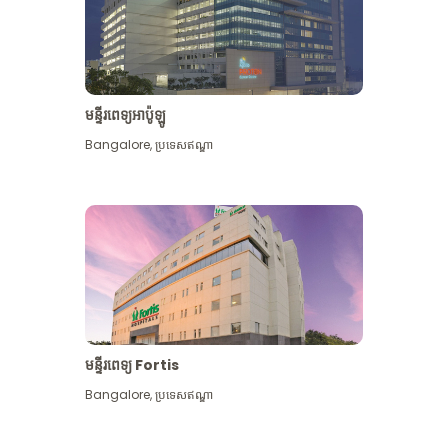
មន្ទីរពេទ្យអាប៉ូឡូ
Bangalore
,
ប្រទេសឥណ្ឌា
មើល​ច្រើន​ទៀត
មន្ទីរពេទ្យ Fortis
Bangalore
,
ប្រទេសឥណ្ឌា