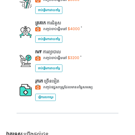
ចាប់ផ្តើមការវាយតម្លៃ
ត្រគាក
ការជំនួស
*
កញ្ចប់ចាប់ផ្តើមនៅ
$4000
ចាប់ផ្តើមការវាយតម្លៃ
IVF
ការព្យាបាល
*
កញ្ចប់ចាប់ផ្តើមនៅ
$3200
ចាប់ផ្តើមការវាយតម្លៃ
រុករក
ច្រើនទៀត
កញ្ចប់វេជ្ជសាស្ត្រដែលមានតម្លៃសមរម្យ
ផ្ញើការសាកសួរ
ឯកទេស
យើងផ្តល់ជូន