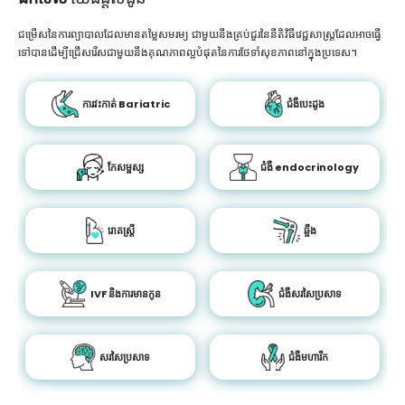
ជម្រើសនៃការព្យាបាលដែលមានតម្លៃសមរម្យ ជាមួយនឹងគ្រប់ជួរនៃនីតិវិធីវេជ្ជសាស្រ្តដែលអាចធ្វើ
ទៅបានដើម្បីជ្រើសរើសជាមួយនឹងគុណភាពល្អបំផុតនៃការថែទាំសុខភាពនៅក្នុងប្រទេស។
ការវះកាត់ Bariatric
ជំងឺបេះដូង
កែសម្ផស្ស
ជំងឺ endocrinology
រោគស្ត្រី
ឆ្អឹង
IVF និងការមានកូន
ជំងឺសរសៃប្រសាទ
សរសៃប្រសាទ
ជំងឺមហារីក