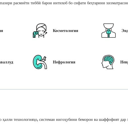
пазири расмиёти тиббӣ барои интихоб бо сифати беҳтарини хизматрасон
ия
Косметология
Эн
аваллуд
Нефрология
Нев
 ҳалли технологияҳо, системаи нигоҳубини беморон ва шаффофият дар ҳ