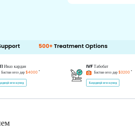
500+
Treatment Options
ИП
Иваз кардан
IVF
Табобат
*
*
Бастаи оғоз дар
$4000
Бастаи оғоз дар
$3200
ҳодиҳӣ оғоз кунед
Баҳодиҳӣ оғоз кунед
нем