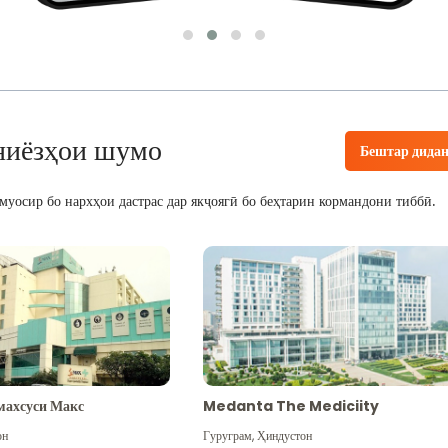
ниёзҳои шумо
Бештар дида
уосир бо нархҳои дастрас дар якҷоягӣ бо беҳтарин кормандони тиббӣ.
махсуси Макс
Medanta The Mediciity
он
Гуруграм
,
Ҳиндустон