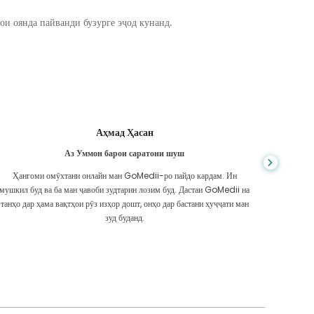
ои оянда пайванди бузурге эҷод кунанд.
Аҳмад Ҳасан
Аз Уммон барои саратони шуш
Ҳангоми омӯхтани онлайн ман GoMedii-ро пайдо кардам. Ин
Ман аз
мушкил буд ва ба ман ҷавоби зудтарин лозим буд. Дастаи GoMedii на
гузошта ш
танҳо дар ҳама вақтҳои рӯз изҳор дошт, онҳо дар бастани ҳуҷҷати ман
ба дида
зуд буданд.
лут