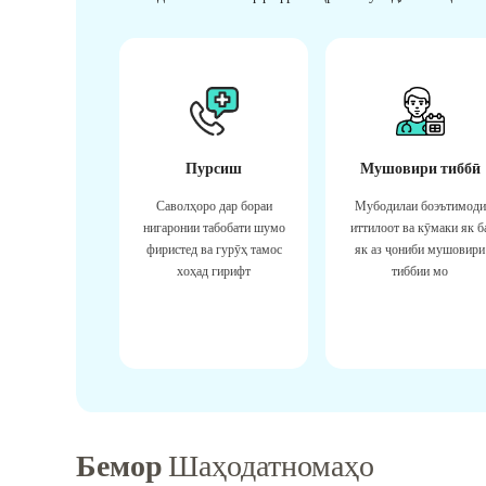
Пурсиш
Мушовири тиббӣ
Саволҳоро дар бораи
Мубодилаи боэътимоди
нигаронии табобати шумо
иттилоот ва кӯмаки як б
фиристед ва гурӯҳ тамос
як аз ҷониби мушовири
хоҳад гирифт
тиббии мо
Бемор
Шаҳодатномаҳо