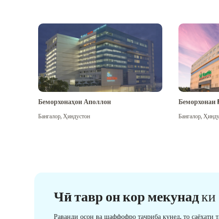
Беморхонаҳои Аполлон
Беморхонаи 
Бангалор
,
Ҳиндустон
Бангалор
,
Ҳинду
Чӣ тавр он кор мекунад
ки
Раванди осон ва шаффофро таҷриба кунед, то саёҳати 