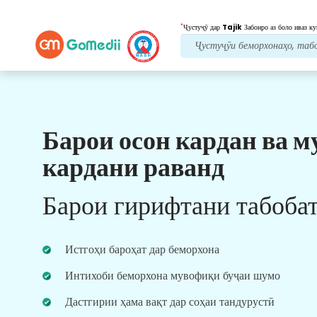
*
Ҷустуҷӯ дар
Tajik
Забонро аз боло иваз ку
Барои осон кардан ва м
Манфиатҳои мо
кардани раванд
Барномаи
бисёрзабона
Дастгирӣ
Барои гирифтани табоба
Замимаи бисёрзабонии GoMedii-и моро
зеркашӣ кунед, ки ба шумо дар назорат ва
пайгирии сафари табобататон беҳтар ва дақиқ
Истгоҳи бароҳат дар беморхона
кӯмак мекунад.
Интихоби беморхона мувофиқи буҷаи шумо
Дастгирии ҳама вақт дар соҳаи тандурустӣ