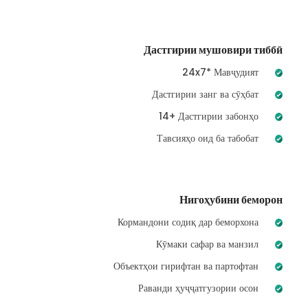
Дастгирии мушовири тиббӣ
24x7* Мавҷудият
Дастгирии занг ва сӯҳбат
14+ Дастгирии забонҳо
Тавсияҳо оид ба табобат
Нигоҳубини беморон
Кормандони содиқ дар беморхона
Кӯмаки сафар ва манзил
Объектҳои гирифтан ва партофтан
Раванди ҳуҷҷатгузории осон