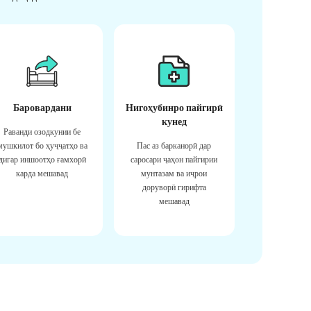
Баровардани
Нигоҳубинро пайгирӣ
кунед
Раванди озодкунии бе
мушкилот бо ҳуҷҷатҳо ва
Пас аз барканорӣ дар
дигар иншоотҳо ғамхорӣ
саросари ҷаҳон пайгирии
карда мешавад
мунтазам ва иҷрои
доруворӣ гирифта
мешавад