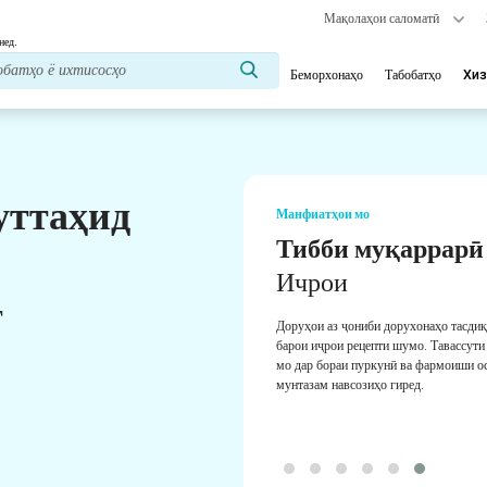
Мақолаҳои саломатӣ
нед.
Беморхонаҳо
Табобатҳо
Хиз
уттаҳид
Манфиатҳои мо
Тибби муқаррарӣ
Ичрои
т
Доруҳои аз ҷониби дорухонаҳо тасди
барои иҷрои рецепти шумо. Тавассути
мо дар бораи пуркунӣ ва фармоиши о
мунтазам навсозиҳо гиред.