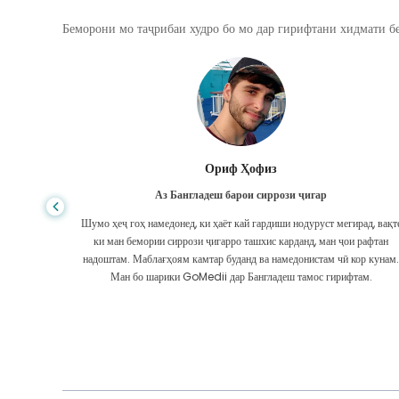
Беморони мо таҷрибаи худро бо мо дар гирифтани хидмати бе
Ориф Ҳофиз
Аз Бангладеш барои сиррози ҷигар
муддати
Шумо ҳеҷ гоҳ намедонед, ки ҳаёт кай гардиши нодуруст мегирад, вақт
з шарикони
ки ман бемории сиррози ҷигарро ташхис карданд, ман ҷои рафтан
ааст, ки
надоштам. Маблағҳоям камтар буданд ва намедонистам чӣ кор кунам
Ман бо шарики GoMedii дар Бангладеш тамос гирифтам.