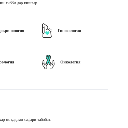
ии тиббӣ дар кишвар.
докринология
Гинекология
рология
Онкология
ар як қадами сафари табобат.