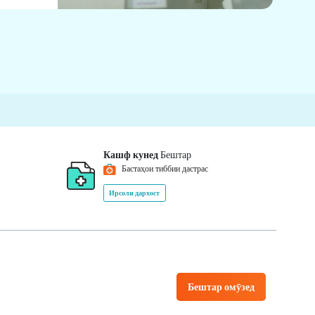
Кашф кунед
Бештар
Бастаҳои тиббии дастрас
Ирсоли дархост
Бештар омӯзед