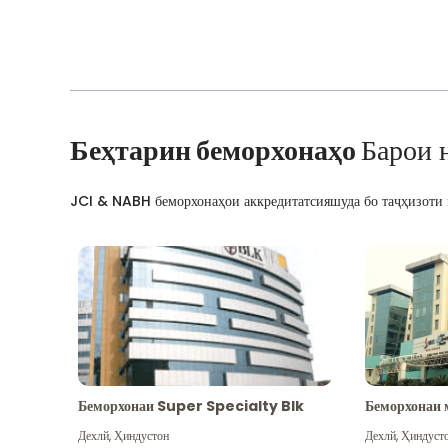
Беҳтарин беморхонаҳо
Барои 
JCI & NABH беморхонаҳои аккредитатсияшуда бо таҷҳизоти м
Беморхонаи Super Specialty Blk
Беморхонаи 
Дехлй
,
Ҳиндустон
Дехлй
,
Ҳиндуст