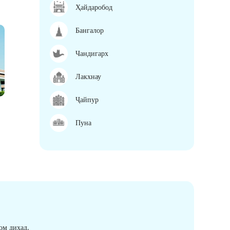
Ҳайдаробод
Бангалор
Чандигарх
Лакхнау
Ҷайпур
Пуна
ом диҳад.