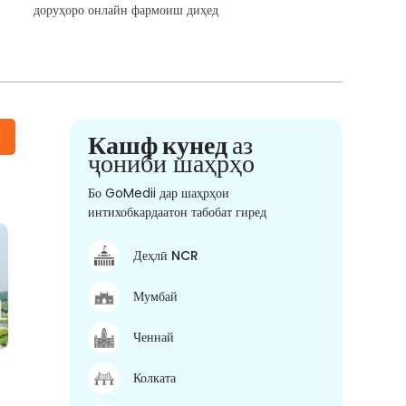
доруҳоро онлайн фармоиш диҳед
н
Кашф кунед
аз
ҷониби шаҳрҳо
Бо GoMedii дар шаҳрҳои
интихобкардаатон табобат гиред
Деҳлӣ NCR
Мумбай
Ченнай
Колката