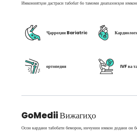
Имкониятҳои дастраси табобат бо тамоми диапазонҳои имкон
Ҷарроҳии Bariatric
Кардиолог
ортопедия
IVF ва т
GoMedii
Вижагиҳо
Осон кардани табобати беморон, инчунин имкон додани он бо