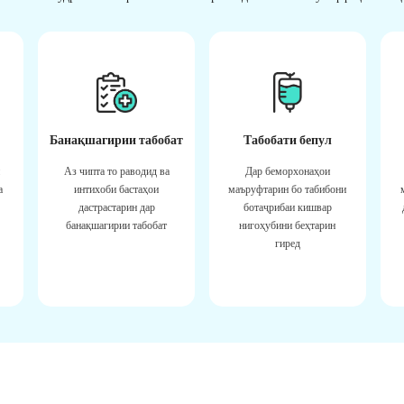
Банақшагирии табобат
Табобати бепул
Аз чипта то раводид ва
Дар беморхонаҳои
а
интихоби бастаҳои
маъруфтарин бо табибони
дастрастарин дар
ботаҷрибаи кишвар
банақшагирии табобат
нигоҳубини беҳтарин
гиред