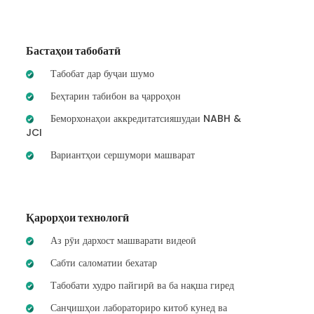
Бастаҳои табобатӣ
Табобат дар буҷаи шумо
Беҳтарин табибон ва ҷарроҳон
Беморхонаҳои аккредитатсияшудаи NABH &
JCI
Вариантҳои сершумори машварат
Қарорҳои технологӣ
Аз рӯи дархост машварати видеоӣ
Сабти саломатии бехатар
Табобати худро пайгирӣ ва ба нақша гиред
Санҷишҳои лабораториро китоб кунед ва