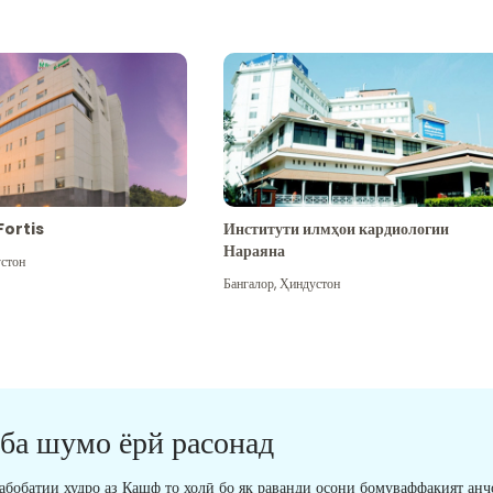
Fortis
Институти илмҳои кардиологии
Нараяна
стон
Бангалор
,
Ҳиндустон
 ба шумо ёрй расонад
табобатии худро аз Кашф то холӣ бо як раванди осони бомуваффақият анҷ