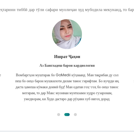
ҳтарини тиббӣ дар тӯли сафари муолиҷаи худ мубодила мекунанд, то бар
Ишрат Ҷаҳон
Аз Бангладеш барои кардиология
е
Вомбаргҳои муштарак бо GoMedii кӯҳнаанд. Ман тақрибан ду сол
пеш бо онҳо барои мушкилоти дилам тамос гирифтам. Бо вуҷуди ин,
.
даста ҳамеша кӯмаки доимӣ буд! Ман одатан гоҳ-гоҳ бо онҳо тамос
мегирам, то дар Макс муоинаи мунтазами худро гузаронам,
умедворам, ки Худо дастаро дар рӯҳияи хуб нигоҳ дорад.