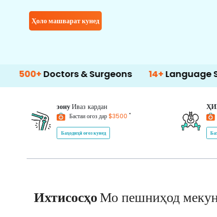
Ҳоло машварат кунед
Doctors & Surgeons
14+
Language Support
зону
Иваз кардан
Ҳ
*
Бастаи оғоз дар
$3500
Баҳодиҳӣ оғоз кунед
Ба
Ихтисосҳо
Мо пешниҳод меку