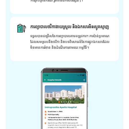
ការគ្រប់គ្រងករណី រួមទាំងឯកសារផ្សេងៗ។
ការព្យាបាលថវិកាងាយស្រួល និងឯកសារមិនស្មុគស្មាញ
ទទួលបានជម្រើសនៃការព្យាបាលតាមតម្រូវការ។ ការប៉ាន់ប្រមាណ
ដែលសមស្របនឹងថវិកា និងបទពិសោធន៍នៃការផ្ទុកឯកសារដែល
មិនមានការរំខាន និងដំណើរការតាមរយៈកម្មវិធី។