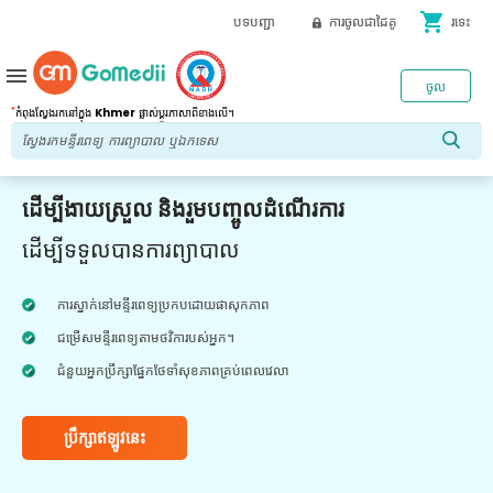
shopping_cart
បទបញ្ជា
ការចូលជាដៃគូ
រទេះ
menu
ចូល
*
កំពុងស្វែងរកនៅក្នុង
Khmer
ផ្លាស់ប្តូរភាសាពីខាងលើ។
ដើម្បីងាយស្រួល និងរួមបញ្ចូលដំណើរការ
ដើម្បីទទួលបានការព្យាបាល
ការស្នាក់នៅមន្ទីរពេទ្យប្រកបដោយផាសុកភាព
ជម្រើសមន្ទីរពេទ្យតាមថវិការបស់អ្នក។
ជំនួយអ្នកប្រឹក្សាផ្នែកថែទាំសុខភាពគ្រប់ពេលវេលា
ប្រឹក្សាឥឡូវនេះ