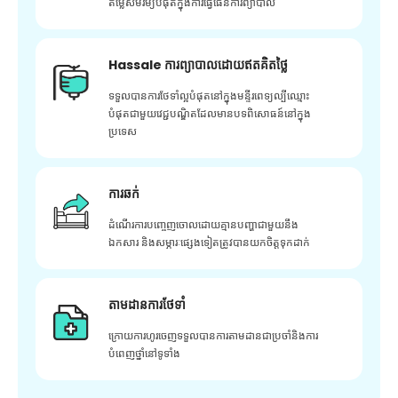
តម្លៃសមរម្យបំផុតក្នុងការធ្វើផែនការព្យាបាល
Hassale ការព្យាបាលដោយឥតគិតថ្លៃ
ទទួលបានការថែទាំល្អបំផុតនៅក្នុងមន្ទីរពេទ្យល្បីឈ្មោះ
បំផុតជាមួយវេជ្ជបណ្ឌិតដែលមានបទពិសោធន៍នៅក្នុង
ប្រទេស
ការឆក់
ដំណើរការបញ្ចេញចោលដោយគ្មានបញ្ហាជាមួយនឹង
ឯកសារ និងសម្ភារៈផ្សេងទៀតត្រូវបានយកចិត្តទុកដាក់
តាមដានការថែទាំ
ក្រោយ​ការ​ហូរ​ចេញ​ទទួល​បាន​ការ​តាមដាន​ជា​ប្រចាំ​និង​ការ​
បំពេញ​ថ្នាំ​នៅ​ទូទាំង​