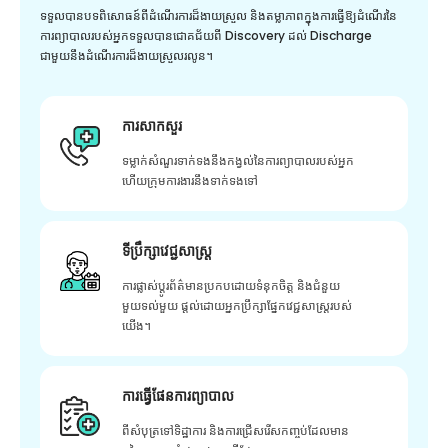
ទទួលបានបទពិសោធន៍ពីដំណើរការដ៏ងាយស្រួល និងតម្លាភាពក្នុងការធ្វើឱ្យដំណើរនៃ
ការព្យាបាលរបស់អ្នកទទួលបានជោគជ័យពី Discovery ដល់ Discharge
ជាមួយនឹងដំណើរការដ៏ងាយស្រួលរលូន។
ការសាកសួរ
ទម្លាក់សំណួរទាក់ទងនឹងកង្វល់នៃការព្យាបាលរបស់អ្នក
ហើយក្រុមការងារនឹងទាក់ទងទៅ
ទីប្រឹក្សាវេជ្ជសាស្ត្រ
ការផ្លាស់ប្តូរព័ត៌មានប្រកបដោយទំនុកចិត្ត និងជំនួយ
មួយទល់មួយ ផ្តល់ដោយអ្នកប្រឹក្សាផ្នែកវេជ្ជសាស្រ្តរបស់
យើង។
ការធ្វើផែនការព្យាបាល
ពីសំបុត្រទៅទិដ្ឋាការ និងការជ្រើសរើសកញ្ចប់ដែលមាន