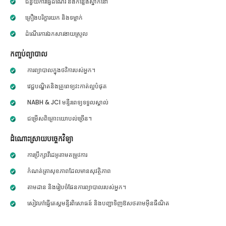
ជំនួយការធ្វើដំណើរ និងកន្លែងស្នាក់នៅ
គ្រឿងបរិក្ខារយក និងទម្លាក់
ដំណើរការឯកសារងាយស្រួល
កញ្ចប់ព្យាបាល
ការព្យាបាលក្នុងថវិការបស់អ្នក។
វេជ្ជបណ្ឌិតនិងគ្រូពេទ្យវះកាត់ល្អបំផុត
NABH & JCI មន្ទីរពេទ្យទទួលស្គាល់
ជម្រើសពិគ្រោះយោបល់ច្រើន។
ដំណោះស្រាយបច្ចេកវិទ្យា
ការប្រឹក្សាវីដេអូតាមតម្រូវការ
កំណត់ត្រាសុខភាពដែលមានសុវត្ថិភាព
តាមដាន និងរៀបចំផែនការព្យាបាលរបស់អ្នក។
សៀវភៅធ្វើតេស្តមន្ទីរពិសោធន៍ និងបញ្ជាទិញឱសថតាមអ៊ីនធឺណិត