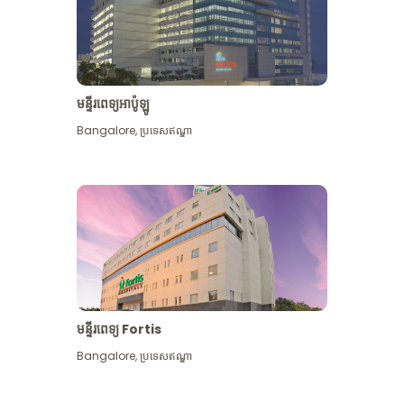
មន្ទីរពេទ្យអាប៉ូឡូ
Bangalore
,
ប្រទេសឥណ្ឌា
មើល​ច្រើន​ទៀត
មន្ទីរពេទ្យ Fortis
Bangalore
,
ប្រទេសឥណ្ឌា