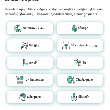
ជម្រើសនៃការព្យាបាលដែលមានតម្លៃសមរម្យ ជាមួយនឹងគ្រប់ជួរនៃនីតិវិធីវេជ្ជសាស្រ្តដែលអាចធ្វើ
ទៅបានដើម្បីជ្រើសរើសជាមួយនឹងគុណភាពល្អបំផុតនៃការថែទាំសុខភាពនៅក្នុងប្រទេស។
ការវះកាត់ Bariatric
ជំងឺបេះដូង
កែសម្ផស្ស
ជំងឺ endocrinology
រោគស្ត្រី
ឆ្អឹង
IVF និងការមានកូន
ជំងឺសរសៃប្រសាទ
សរសៃប្រសាទ
ជំងឺមហារីក