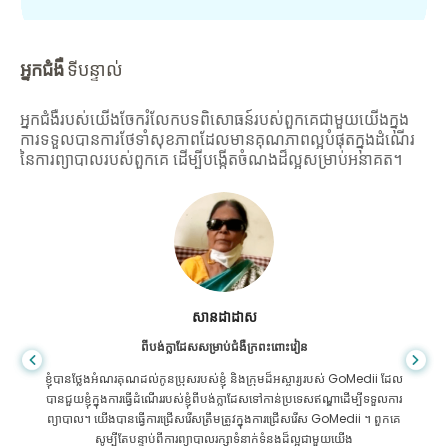
អ្នកជំងឺ
ទីបន្ទាល់
អ្នកជំងឺរបស់យើងចែករំលែកបទពិសោធន៍របស់ពួកគេជាមួយយើងក្នុង
ការទទួលបានការថែទាំសុខភាពដែលមានគុណភាពល្អបំផុតក្នុងដំណើរ
នៃការព្យាបាលរបស់ពួកគេ ដើម្បីបង្កើតចំណងដ៏ល្អសម្រាប់អនាគត។
សានដាដាស
ពីបង់ក្លាដែសសម្រាប់ជំងឺក្រពះពោះវៀន
ខ្ញុំបានថ្លែងអំណរគុណដល់កូនប្រុសរបស់ខ្ញុំ និងក្រុមដ៏អស្ចារ្យរបស់ GoMedii ដែល
បានជួយខ្ញុំក្នុងការធ្វើដំណើររបស់ខ្ញុំពីបង់ក្លាដែសទៅកាន់ប្រទេសឥណ្ឌាដើម្បីទទួលការ
ព្យាបាល។ យើងបានធ្វើការជ្រើសរើសត្រឹមត្រូវក្នុងការជ្រើសរើស GoMedii ។ ពួកគេ
សូម្បីតែបន្ទាប់ពីការព្យាបាលរក្សាទំនាក់ទំនងដ៏ល្អជាមួយយើង