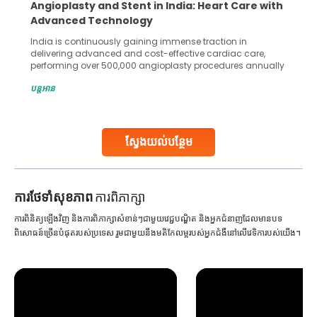
Angioplasty and Stent in India: Heart Care with
Advanced Technology
India is continuously gaining immense traction in
delivering advanced and cost-effective cardiac care,
performing over 500,000 angioplasty procedures annually
with a success rate exceeding 90%. Patients across the
បន្តអាន
globe are searching for treatments like angioplasty and
stent placement in Indian hospitals, owing to the
combination of high-quality care and affordability.
Studies, such as one published
ស្វែងយល់បន្ថែម
Continue Reading
ការ​ថែទាំ​សុខភាព
ការពិភាក្សា
ការពិនិត្យឡើងវិញ និងការពិភាក្សាសំខាន់ៗជាមួយវេជ្ជបណ្ឌិត និងអ្នកជំនាញដែលមានបទ
ពិសោធន៍ច្រើនបំផុតរបស់ប្រទេស រួមជាមួយនឹងមតិកែលម្អរបស់អ្នកជំងឺនៅលើវេទិការបស់យើង។