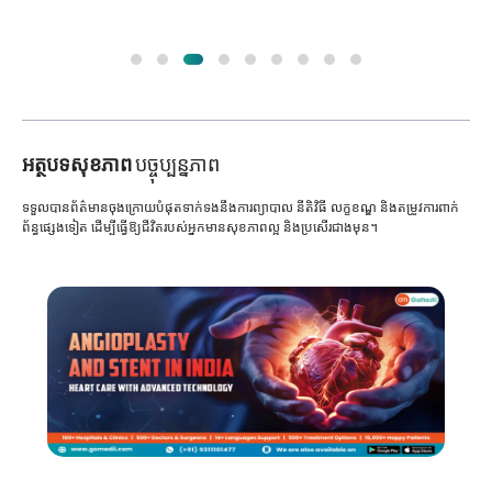
អត្ថបទសុខភាព
បច្ចុប្បន្នភាព
ទទួលបានព័ត៌មានចុងក្រោយបំផុតទាក់ទងនឹងការព្យាបាល នីតិវិធី លក្ខខណ្ឌ និងតម្រូវការពាក់
ព័ន្ធផ្សេងទៀត ដើម្បីធ្វើឱ្យជីវិតរបស់អ្នកមានសុខភាពល្អ និងប្រសើរជាងមុន។