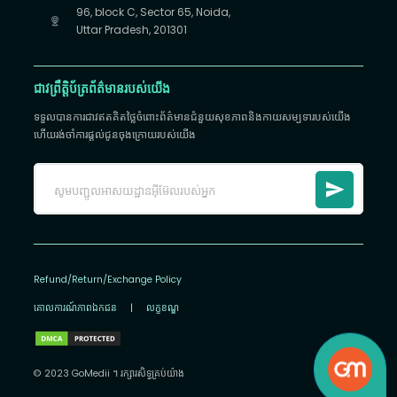
96, block C, Sector 65, Noida,
Uttar Pradesh, 201301
ជាវព្រឹត្តិប័ត្រព័ត៌មានរបស់យើង
ទទួលបានការជាវឥតគិតថ្លៃចំពោះព័ត៌មានជំនួយសុខភាពនិងកាយសម្បទារបស់យើង
ហើយរង់ចាំការផ្តល់ជូនចុងក្រោយរបស់យើង
Refund/Return/Exchange Policy
គោលការណ៍​ភាព​ឯកជន
|
លក្ខខណ្ឌ
© 2023 GoMedii ។ រក្សា​រ​សិទ្ធ​គ្រប់យ៉ាង