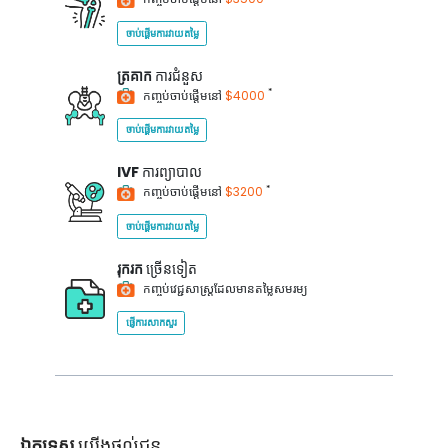
ចាប់ផ្តើមការវាយតម្លៃ
ត្រគាក
ការជំនួស
*
កញ្ចប់ចាប់ផ្តើមនៅ
$4000
ចាប់ផ្តើមការវាយតម្លៃ
IVF
ការព្យាបាល
*
កញ្ចប់ចាប់ផ្តើមនៅ
$3200
ចាប់ផ្តើមការវាយតម្លៃ
រុករក
ច្រើនទៀត
កញ្ចប់វេជ្ជសាស្ត្រដែលមានតម្លៃសមរម្យ
ផ្ញើការសាកសួរ
ឯកទេស
យើងផ្តល់ជូន