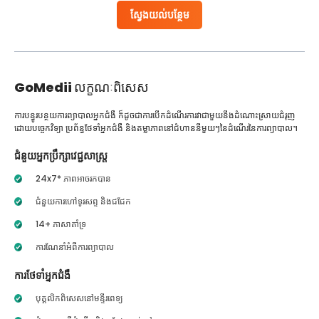
ស្វែងយល់បន្ថែម
GoMedii
លក្ខណៈពិសេស
ការបន្ធូរបន្ថយការព្យាបាលអ្នកជំងឺ ក៏ដូចជាការបើកដំណើរការវាជាមួយនឹងដំណោះស្រាយជំរុញ
ដោយបច្ចេកវិទ្យា ប្រព័ន្ធថែទាំអ្នកជំងឺ និងតម្លាភាពនៅជំហាននីមួយៗនៃដំណើរនៃការព្យាបាល។
ជំនួយអ្នកប្រឹក្សាវេជ្ជសាស្ត្រ
24x7* ភាពអាចរកបាន
ជំនួយការហៅទូរសព្ទ និងជជែក
14+ ភាសាគាំទ្រ
ការណែនាំអំពីការព្យាបាល
ការថែទាំអ្នកជំងឺ
បុគ្គលិកពិសេសនៅមន្ទីរពេទ្យ