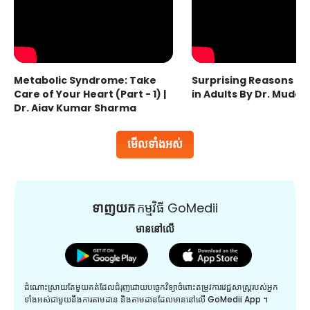
Metabolic Syndrome: Take
Surprising Reasons fo
Care of Your Heart (Part - 1) |
in Adults By Dr. Mudas
Dr. Ajay Kumar Sharma
មើលទាំងអស់
ទាញយក
កម្មវិធី GoMedii
មាននៅលើ
ដំណោះស្រាយតែមួយគត់ដែលជំរុញដោយបច្ចេកវិទ្យាចំពោះតម្រូវការវេជ្ជសាស្រ្តរបស់អ្នក
ទាំងអស់ជាមួយនឹងការតាមដាន និងតាមដានដែលមាននៅលើ GoMedii App ។