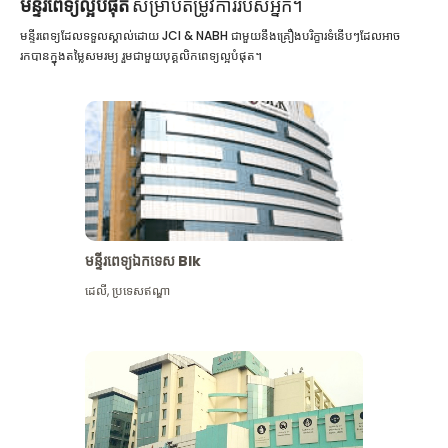
មន្ទីរពេទ្យល្អបំផុត
សម្រាប់តម្រូវការរបស់អ្នក។
មន្ទីរពេទ្យដែលទទួលស្គាល់ដោយ JCI & NABH ជាមួយនឹងគ្រឿងបរិក្ខារទំនើបៗដែលអាច
រកបានក្នុងតម្លៃសមរម្យ រួមជាមួយបុគ្គលិកពេទ្យល្អបំផុត។
មន្ទីរពេទ្យឯកទេស Blk
ដេលី
,
ប្រទេសឥណ្ឌា