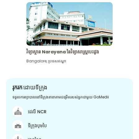
វិទ្យាស្ថាន Narayana នៃវិទ្យាសាស្រ្តបេះដូង
Bangalore
,
ប្រទេសឥណ្ឌា
រុករក
ដោយទីក្រុង
ទទួលការព្យាបាលនៅទីក្រុងនានាតាមជម្រើសរបស់អ្នកជាមួយ GoMedii
ដេលី NCR
ទីក្រុងបុមបៃ