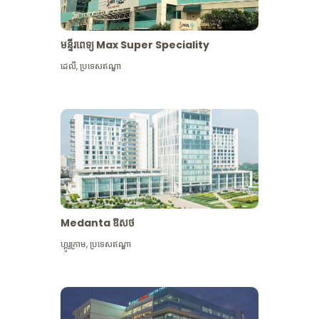
មន្ទីរពេទ្យ Max Super Speciality
ដេលី
,
ប្រទេសឥណ្ឌា
Medanta ឱសថ
ហ្គូរូក្រាម
,
ប្រទេសឥណ្ឌា