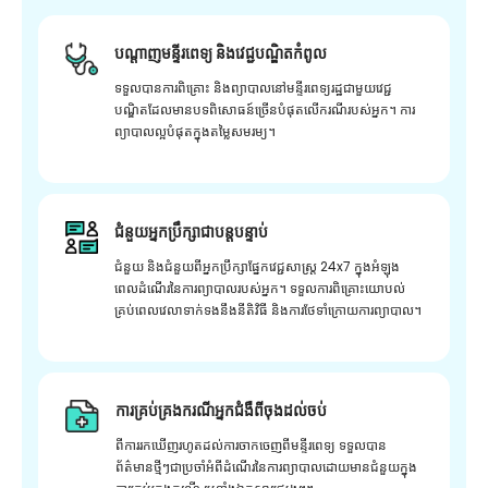
បណ្តាញមន្ទីរពេទ្យ និងវេជ្ជបណ្ឌិតកំពូល
ទទួលបានការពិគ្រោះ និងព្យាបាលនៅមន្ទីរពេទ្យរដ្ឋជាមួយវេជ្ជ
បណ្ឌិតដែលមានបទពិសោធន៍ច្រើនបំផុតលើករណីរបស់អ្នក។ ការ
ព្យាបាលល្អបំផុតក្នុងតម្លៃសមរម្យ។
ជំនួយអ្នកប្រឹក្សាជាបន្តបន្ទាប់
ជំនួយ និងជំនួយពីអ្នកប្រឹក្សាផ្នែកវេជ្ជសាស្រ្ត 24x7 ក្នុងអំឡុង
ពេលដំណើរនៃការព្យាបាលរបស់អ្នក។ ទទួលការពិគ្រោះយោបល់
គ្រប់ពេលវេលាទាក់ទងនឹងនីតិវិធី និងការថែទាំក្រោយការព្យាបាល។
ការគ្រប់គ្រងករណីអ្នកជំងឺពីចុងដល់ចប់
ពីការរកឃើញរហូតដល់ការចាកចេញពីមន្ទីរពេទ្យ ទទួលបាន
ព័ត៌មានថ្មីៗជាប្រចាំអំពីដំណើរនៃការព្យាបាលដោយមានជំនួយក្នុង