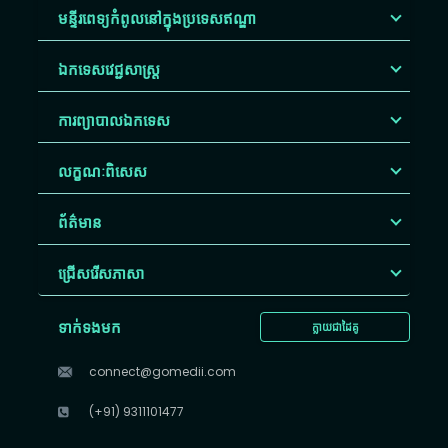
មន្ទីរពេទ្យកំពូលនៅក្នុងប្រទេសឥណ្ឌា
ឯកទេសវេជ្ជសាស្ត្រ
ការព្យាបាលឯកទេស
លក្ខណៈពិសេស
ព័ត៌មាន
ជ្រើសរើស​ភាសា
ទាក់ទងមក
ក្លាយជាដៃគូ
connect@gomedii.com
(+91) 9311101477