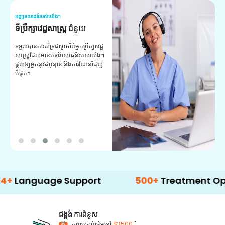
អត្ថប្រយោជន៍របស់យើង។
អត
ទីប្រឹក្សាវេជ្ជសាស្ត្រ
ជំនួយ
វ
យ
ទទួលបានការគាំទ្រជាប្រចាំពីអ្នកប្រឹក្សាវេជ្ជ
សាស្ត្រដែលមានបទពិសោធន៍របស់យើង។
ក
ផ្តល់ឱ្យអ្នកនូវដំបូន្មាន និងការណែនាំដ៏ល្អ
វ
បំផុត។
ប
ក្
ព
ឡ
uage Support
500+
Treatment Options
ជង្គង់
ការជំនួស
*
កញ្ចប់ចាប់ផ្តើមនៅ
$3500