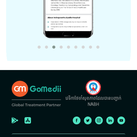
វេទិកាថែទាំសុខភាពដែលបានបញ្ជាក់
NABH