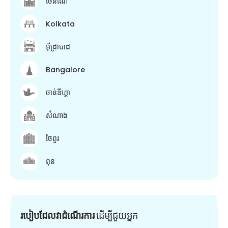
ចេនណៃ
Kolkata
អ៊ីដ្រាបាដ
Bangalore
ចាន់ឌីហ្គា
សំណាង
ចៃពួរ
ពុន
របៀបដែលវាដំណើរការ
ដើម្បី​ជួយ​អ្នក