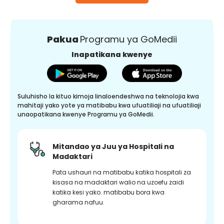
Pakua
Programu ya GoMedii
Inapatikana kwenye
Suluhisho la kituo kimoja linaloendeshwa na teknolojia kwa
mahitaji yako yote ya matibabu kwa ufuatiliaji na ufuatiliaji
unaopatikana kwenye Programu ya GoMedii.
Mitandao ya Juu ya Hospitali na
Madaktari
Pata ushauri na matibabu katika hospitali za
kisasa na madaktari walio na uzoefu zaidi
katika kesi yako. matibabu bora kwa
gharama nafuu.