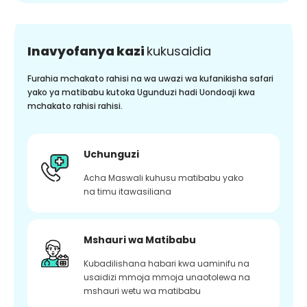
Inavyofanya kazi
kukusaidia
Furahia mchakato rahisi na wa uwazi wa kufanikisha safari
yako ya matibabu kutoka Ugunduzi hadi Uondoaji kwa
mchakato rahisi rahisi.
Uchunguzi
Acha Maswali kuhusu matibabu yako
na timu itawasiliana
Mshauri wa Matibabu
Kubadilishana habari kwa uaminifu na
usaidizi mmoja mmoja unaotolewa na
mshauri wetu wa matibabu