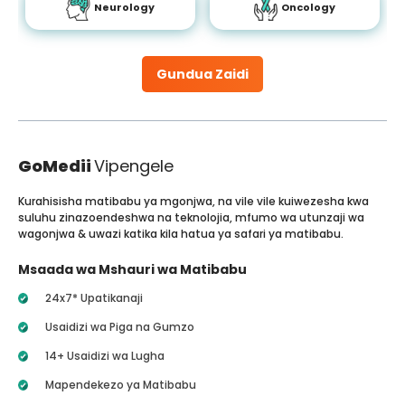
Neurology
Oncology
Gundua Zaidi
GoMedii
Vipengele
Kurahisisha matibabu ya mgonjwa, na vile vile kuiwezesha kwa
suluhu zinazoendeshwa na teknolojia, mfumo wa utunzaji wa
wagonjwa & uwazi katika kila hatua ya safari ya matibabu.
Msaada wa Mshauri wa Matibabu
24x7* Upatikanaji
Usaidizi wa Piga na Gumzo
14+ Usaidizi wa Lugha
Mapendekezo ya Matibabu