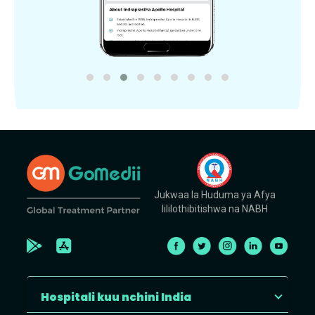
Jukwaa la Huduma ya Afya
lililothibitishwa na NABH
Hospitali kuu nchini India