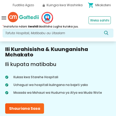
shopping_cart
Fuatilia Agizo
Kuingia kwa Washirika
Mkokoteni
menu
Weka sahihi
*
Inatafuta ndani
Swahili
Badilisha Lugha kutoka juu.
Ili Kurahisisha & Kuunganisha
Mchakato
Ili kupata matibabu
Kukaa kwa Starehe Hospitali
Uchaguzi wa hospitali kulingana na bajeti yako
Msaada wa Mshauri wa Huduma ya Afya wa Muda Wote
Shauriana Sasa