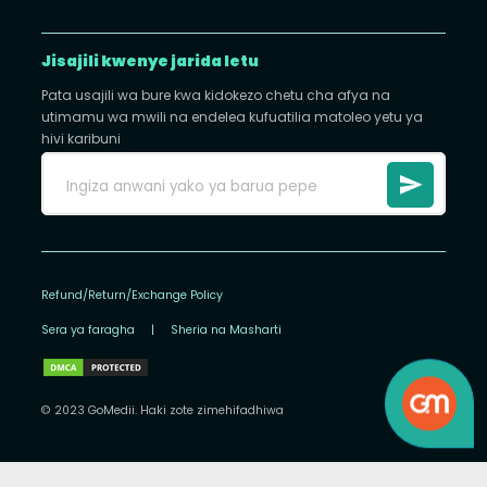
Jisajili kwenye jarida letu
Pata usajili wa bure kwa kidokezo chetu cha afya na
utimamu wa mwili na endelea kufuatilia matoleo yetu ya
hivi karibuni
Refund/Return/Exchange Policy
Sera ya faragha
|
Sheria na Masharti
© 2023 GoMedii. Haki zote zimehifadhiwa