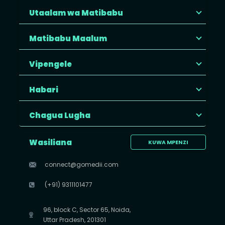
Utaalam wa Matibabu
Matibabu Maalum
Vipengele
Habari
Chagua Lugha
Wasiliana
KUWA MPENZI
connect@gomedii.com
(+91) 9311101477
96, block C, Sector 65, Noida,
Uttar Pradesh, 201301