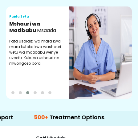
Faida Zetu
F
Mshauri wa
V
Matibabu
Msaada
U
Pata usaidizi wa mara kwa
U
mara kutoka kwa washauri
m
wetu wa matibabu wenye
z
uzoefu. Kukupa ushauri na
w
mwongozo bora.
b
500+
Treatment Options