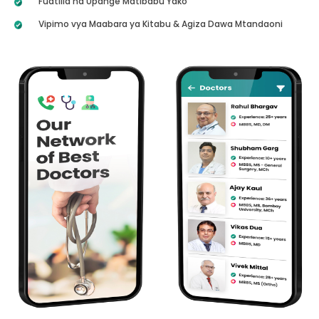
Fuatilia na Upange Matibabu Yako
Vipimo vya Maabara ya Kitabu & Agiza Dawa Mtandaoni