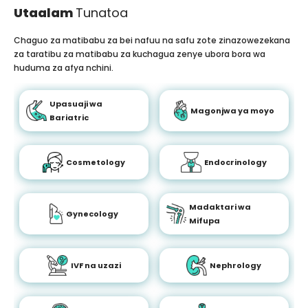
Utaalam
Tunatoa
Chaguo za matibabu za bei nafuu na safu zote zinazowezekana
za taratibu za matibabu za kuchagua zenye ubora bora wa
huduma za afya nchini.
Upasuaji wa
Magonjwa ya moyo
Bariatric
Cosmetology
Endocrinology
Madaktari wa
Gynecology
Mifupa
IVF na uzazi
Nephrology