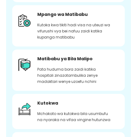
Mpango wa Matibabu
Kutoka kwa tikiti hadi visa na uteuzi wa
vifurushi vya bei nafuu zaidi katika
kupanga matibabu
Matibabu ya Bila Malipo
Pata huduma bora zaidi katika
hospitali zinazotambulika zenye
madaktari wenye uzoefu nchini
Kutokwa
Mchakato wa kutokwa bila usumbufu
na nyaraka na vifaa vingine hutunzwa