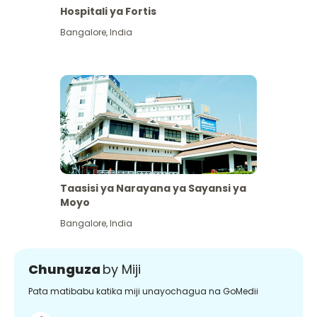
Hospitali ya Fortis
Bangalore
,
India
Taasisi ya Narayana ya Sayansi ya
Moyo
Bangalore
,
India
Chunguza
by Miji
Pata matibabu katika miji unayochagua na GoMedii