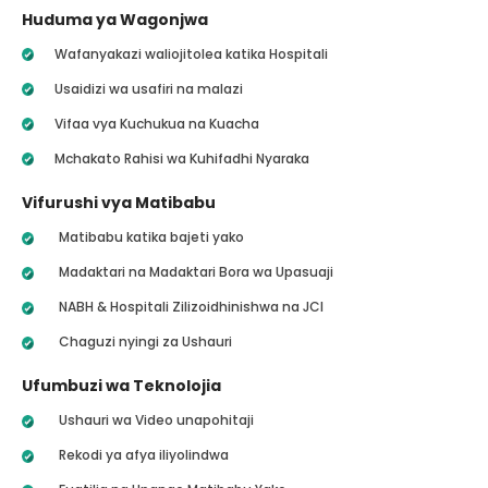
Huduma ya Wagonjwa
Wafanyakazi waliojitolea katika Hospitali
Usaidizi wa usafiri na malazi
Vifaa vya Kuchukua na Kuacha
Mchakato Rahisi wa Kuhifadhi Nyaraka
Vifurushi vya Matibabu
Matibabu katika bajeti yako
Madaktari na Madaktari Bora wa Upasuaji
NABH & Hospitali Zilizoidhinishwa na JCI
Chaguzi nyingi za Ushauri
Ufumbuzi wa Teknolojia
Ushauri wa Video unapohitaji
Rekodi ya afya iliyolindwa