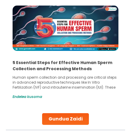
5 Essential Steps for Effective Human Sperm
Collection and Processing Methods
Human sperm collection and processing are critical steps
in advanced reproductive techniques like In Vitro
Fertilization (IVF) and intrauterine insemination (IUI). These
methods enable medical professionals to tackle fertility
Endelea kusoma
challenges and help couples achieve their dream of
parenthood. Skilled technicians collect sperm using
specialized procedures to ensure optimal quality. Once
collected, they process the
Gundua Zaidi
Continue Reading