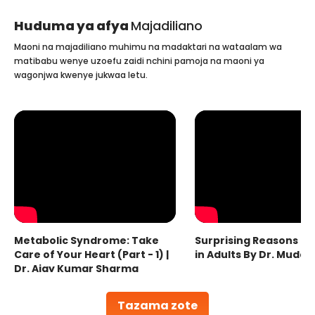
Huduma ya afya
Majadiliano
Maoni na majadiliano muhimu na madaktari na wataalam wa
matibabu wenye uzoefu zaidi nchini pamoja na maoni ya
wagonjwa kwenye jukwaa letu.
Metabolic Syndrome: Take
Surprising Reasons fo
Care of Your Heart (Part - 1) |
in Adults By Dr. Mudas
Dr. Ajay Kumar Sharma
Tazama zote