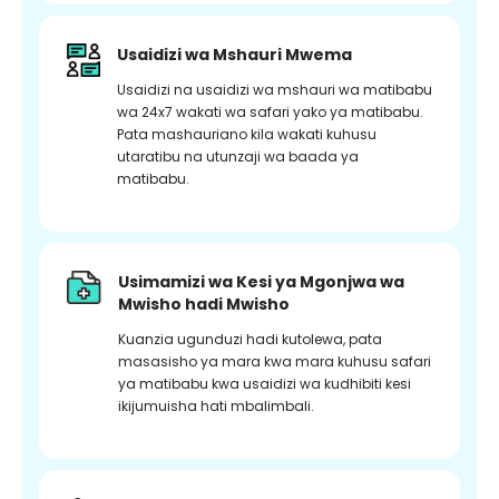
Usaidizi wa Mshauri Mwema
Usaidizi na usaidizi wa mshauri wa matibabu
wa 24x7 wakati wa safari yako ya matibabu.
Pata mashauriano kila wakati kuhusu
utaratibu na utunzaji wa baada ya
matibabu.
Usimamizi wa Kesi ya Mgonjwa wa
Mwisho hadi Mwisho
Kuanzia ugunduzi hadi kutolewa, pata
masasisho ya mara kwa mara kuhusu safari
ya matibabu kwa usaidizi wa kudhibiti kesi
ikijumuisha hati mbalimbali.