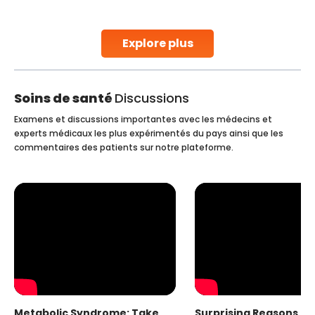
stent placement in Indian hospitals, owing to the
combination of high-quality care and affordability.
Studies, such as one published
Explore plus
Continue Reading
Soins de santé
Discussions
Examens et discussions importantes avec les médecins et
experts médicaux les plus expérimentés du pays ainsi que les
commentaires des patients sur notre plateforme.
Metabolic Syndrome: Take
Surprising Reasons fo