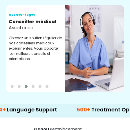
Nos avantages
N
Conseiller médical
V
Assistance
C
Obtenez un soutien régulier de
C
nos conseillers médicaux
n
expérimentés. Vous apporter
e
les meilleurs conseils et
t
orientations.
p
d
uage Support
500+
Treatment Options
Genou
Remplacement