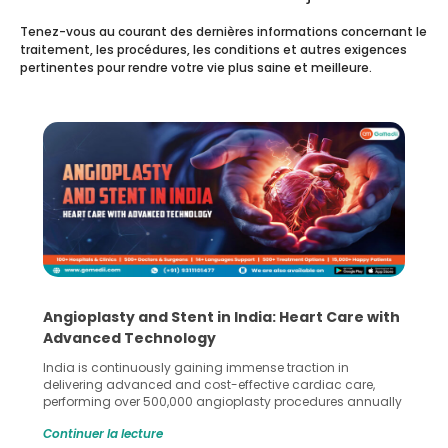
Tenez-vous au courant des dernières informations concernant le
traitement, les procédures, les conditions et autres exigences
pertinentes pour rendre votre vie plus saine et meilleure.
Angioplasty and Stent in India: Heart Care with
Advanced Technology
India is continuously gaining immense traction in
delivering advanced and cost-effective cardiac care,
performing over 500,000 angioplasty procedures annually
with a success rate exceeding 90%. Patients across the
Continuer la lecture
globe are searching for treatments like angioplasty and