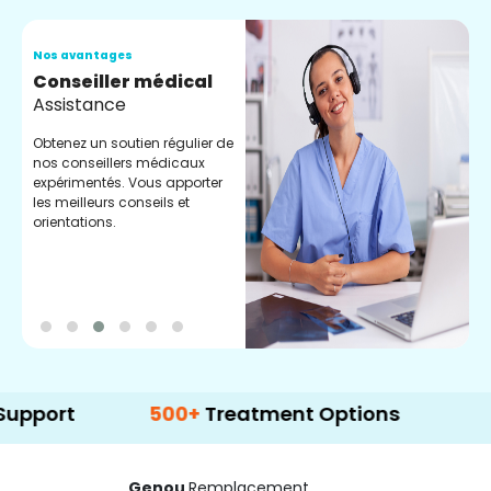
Nos avantages
N
Conseiller médical
V
Assistance
C
Obtenez un soutien régulier de
C
nos conseillers médicaux
n
expérimentés. Vous apporter
e
les meilleurs conseils et
t
orientations.
p
d
500+
Treatment Options
Genou
Remplacement