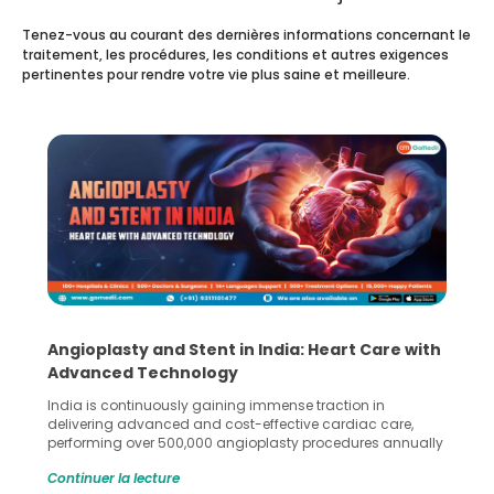
Tenez-vous au courant des dernières informations concernant le
traitement, les procédures, les conditions et autres exigences
pertinentes pour rendre votre vie plus saine et meilleure.
5 Essential Steps for Effective Human Sperm
Collection and Processing Methods
Human sperm collection and processing are critical steps
in advanced reproductive techniques like In Vitro
Fertilization (IVF) and intrauterine insemination (IUI). These
methods enable medical professionals to tackle fertility
Continuer la lecture
challenges and help couples achieve their dream of