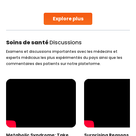
parenthood. Skilled technicians collect sperm using
specialized procedures to ensure optimal quality. Once
collected, they process the
Explore plus
Continue Reading
Soins de santé
Discussions
Examens et discussions importantes avec les médecins et
experts médicaux les plus expérimentés du pays ainsi que les
commentaires des patients sur notre plateforme.
Metabolic Syndrome: Take
Surprising Reasons fo