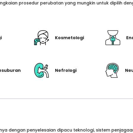
gkaian prosedur perubatan yang mungkin untuk dipilih denga
i
Kosmetologi
En
Kesuburan
Nefrologi
Neu
ya dengan penyelesaian dipacu teknologi, sistem penjagaan