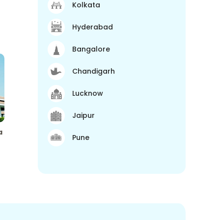
Kolkata
Hyderabad
Bangalore
Chandigarh
Lucknow
Jaipur
a
Pune