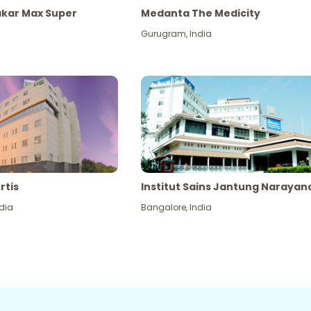
akar Max Super
Medanta The Medicity
Gurugram
,
India
rtis
Institut Sains Jantung Narayan
dia
Bangalore
,
India