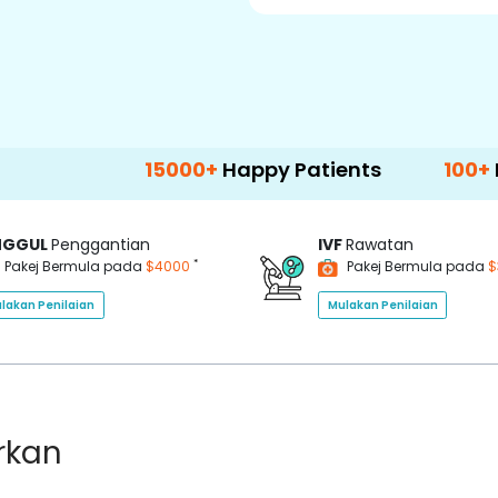
15000+
Happy Patients
100+
Hospitals 
NGGUL
Penggantian
IVF
Rawatan
*
Pakej Bermula pada
$4000
Pakej Bermula pada
$
lakan Penilaian
Mulakan Penilaian
rkan