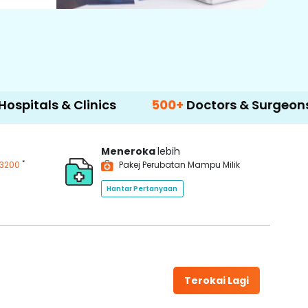
& Clinics
500+
Doctors & Surgeons
14+
L
Meneroka
lebih
*
3200
Pakej Perubatan Mampu Milik
Hantar Pertanyaan
Terokai Lagi