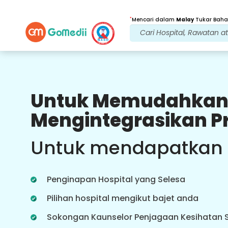
*
Mencari dalam
Malay
Tukar Bahas
Untuk Memudahkan
Faedah Kami
Mengintegrasikan P
Rawatan Selepas
penjagaan susulan
Untuk mendapatkan
Dapatkan sokongan perubatan dan
pesakit 24x7 dengan pasukan kami
yang menangani isu anda pada
Penginapan Hospital yang Selesa
setiap masa. Kemas kini berkala
tentang keperluan rawatan anda.
Pilihan hospital mengikut bajet anda
Sokongan Kaunselor Penjagaan Kesihatan