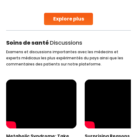
parenthood. Skilled technicians collect sperm using
specialized procedures to ensure optimal quality. Once
collected, they process the
Explore plus
Continue Reading
Soins de santé
Discussions
Examens et discussions importantes avec les médecins et
experts médicaux les plus expérimentés du pays ainsi que les
commentaires des patients sur notre plateforme.
Metabolic Syndrome: Take
Surprising Reasons fo