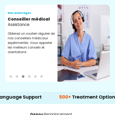
Nos avantages
N
Conseiller médical
V
Assistance
C
Obtenez un soutien régulier de
C
nos conseillers médicaux
n
expérimentés. Vous apporter
e
les meilleurs conseils et
t
orientations.
p
d
e Support
500+
Treatment Options
Genou
Remplacement