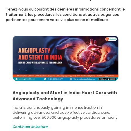
Tenez-vous au courant des dernières informations concernant le
traitement, les procédures, les conditions et autres exigences
pertinentes pour rendre votre vie plus saine et meilleure.
5 Essential Steps for Effective Human Sperm
Collection and Processing Methods
Human sperm collection and processing are critical steps
in advanced reproductive techniques like In Vitro
Fertilization (IVF) and intrauterine insemination (IUI). These
methods enable medical professionals to tackle fertility
Continuer la lecture
challenges and help couples achieve their dream of