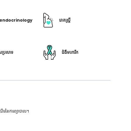
ឺ endocrinology
រោគស្ត្រី
ៃប្រសាទ
ជំងឺមហារីក
ដំណើរនៃការព្យាបាល។