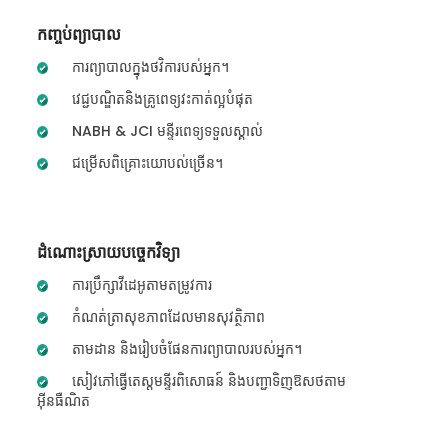
កញ្ចប់ព្យាបាល
ការព្យាបាលក្នុងថវិការបស់អ្នក។
វេជ្ជបណ្ឌិតនិងគ្រូពេទ្យវះកាត់ល្អបំផុត
NABH & JCI មន្ទីរពេទ្យទទួលស្គាល់
ជម្រើសពិគ្រោះយោបល់ច្រើន។
ដំណោះស្រាយបច្ចេកវិទ្យា
ការប្រឹក្សាវីដេអូតាមតម្រូវការ
កំណត់ត្រាសុខភាពដែលមានសុវត្ថិភាព
តាមដាន និងរៀបចំផែនការព្យាបាលរបស់អ្នក។
សៀវភៅធ្វើតេស្តមន្ទីរពិសោធន៍ និងបញ្ជាទិញឱសថតាម
អ៊ីនធឺណិត