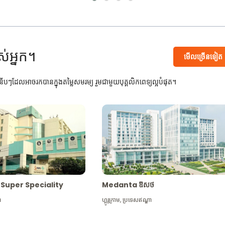
ស់អ្នក។
មើល​ច្រើន​ទៀត
បៗដែលអាចរកបានក្នុងតម្លៃសមរម្យ រួមជាមួយបុគ្គលិកពេទ្យល្អបំផុត។
Max Super Speciality
Medanta ឱសថ
ា
ហ្គូរូក្រាម
,
ប្រទេសឥណ្ឌា