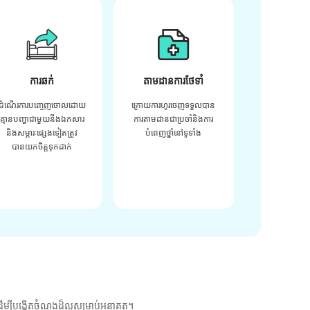
ការឆក់
តាមដានការថែទាំ
ដំណើរការបញ្ចេញចោលដោយ
ក្រោយ​ការ​ហូរ​ចេញ​ទទួល​បាន​
គ្មានបញ្ហាជាមួយនឹងឯកសារ
ការ​តាមដាន​ជា​ប្រចាំ​និង​ការ​
និងសម្ភារៈផ្សេងទៀតត្រូវ
បំពេញ​ថ្នាំ​នៅ​ទូទាំង​
បានយកចិត្តទុកដាក់
ម្បីបង្កើតចំណងដ៏ល្អសម្រាប់អនាគត។