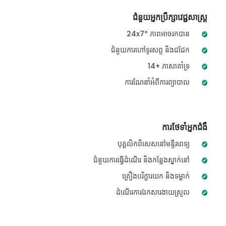
ជំនួយអ្នកប្រឹក្សាវេជ្ជសាស្ត្រ
24x7* ភាពអាចរកបាន
ជំនួយការហៅទូរសព្ទ និងជជែក
14+ ភាសាគាំទ្រ
ការណែនាំអំពីការព្យាបាល
ការថែទាំអ្នកជំងឺ
បុគ្គលិកពិសេសនៅមន្ទីរពេទ្យ
ជំនួយការធ្វើដំណើរ និងកន្លែងស្នាក់នៅ
គ្រឿងបរិក្ខារយក និងទម្លាក់
ដំណើរការឯកសារងាយស្រួល