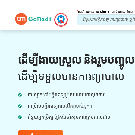
*
កំពុងស្វែងរកនៅក្នុង
Khmer
ផ្លាស់ប្តូរភាសាពីខាង
អត្ថប្រយោជន៍របស់យើង។
ដើម្បីងាយស្រួល និងរួមបញ្ចូ
វីដេអូអនឡាញ
ការពិគ្រោះ
យោបល់
ដើម្បីទទួលបានការព្យាបាល
ការពិគ្រោះយោបល់តាមអ៊ីនធឺណិតជាមួយវេជ្ជបណ្ឌិតដែល
មានបទពិសោធន៍ច្រើនបំផុតរបស់យើងទាក់ទងនឹងការ
ការស្នាក់នៅមន្ទីរពេទ្យប្រកបដោយផាសុកភាព
ព្យាបាលក្នុងពេលវេលាជាក់ស្តែងសម្រាប់បទពិសោធន៍
ថែទាំសុខភាពកាន់តែប្រសើរឡើង។
ជម្រើសមន្ទីរពេទ្យតាមថវិការបស់អ្នក។
ជំនួយអ្នកប្រឹក្សាផ្នែកថែទាំសុខភាពគ្រប់ពេលវេលា