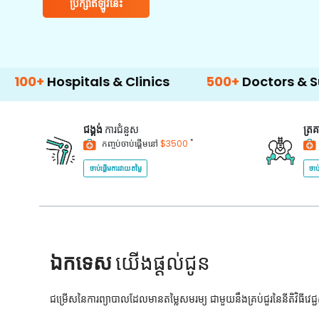
ប្រឹក្សាឥឡូវនេះ
pitals & Clinics
500+
Doctors & Surgeons
ជង្គង់
ការជំនួស
ត្រ
*
កញ្ចប់ចាប់ផ្តើមនៅ
$3500
ចាប់ផ្តើមការវាយតម្លៃ
ចាប
ឯកទេស
យើងផ្តល់ជូន
ជម្រើសនៃការព្យាបាលដែលមានតម្លៃសមរម្យ ជាមួយនឹងគ្រប់ជួរនៃនីតិវិធីវេ