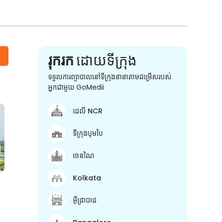
រុករក
ដោយទីក្រុង
ទទួលការព្យាបាលនៅទីក្រុងនានាតាមជម្រើសរបស់
អ្នកជាមួយ GoMedii
ដេលី NCR
ទីក្រុងបុមបៃ
ចេនណៃ
Kolkata
អ៊ីដ្រាបាដ