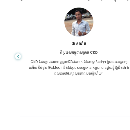
ជា សារ៉ាត់
ពីប្រទេសកម្ពុជាសម្រាប់ CKD
រភេទ​សម្រាប់​
CKD គឺ​ជា​ស្ថានភាព​ពេញ​មួយ​ជីវិត​ដែល​កាន់តែ​អាក្រក់​ទៅៗ។ ខ្ញុំបានរងទុក្ខវាយូ
ii ជាមួយនឹង
រហើយ ទីបំផុត GoMedii និងដៃគូរបស់គេម្នាក់នៅកម្ពុជា បានជួយខ្ញុំឱ្យដឹងថា វា
ដល់ពេលថែរក្សាសុខភាពរបស់ខ្ញុំហើយ។