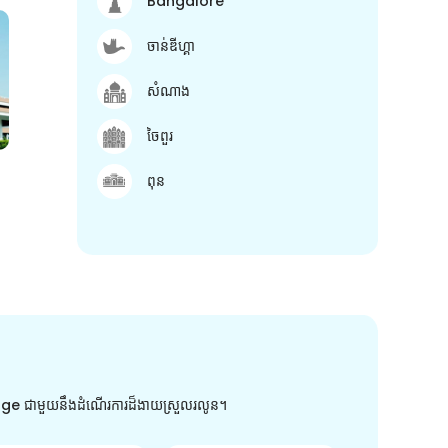
Bangalore
ចាន់ឌីហ្គា
សំណាង
ចៃពួរ
ពុន
arge ជាមួយនឹងដំណើរការដ៏ងាយស្រួលរលូន។