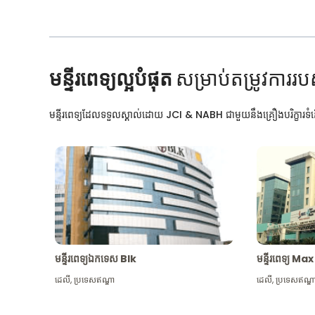
មន្ទីរពេទ្យល្អបំផុត
សម្រាប់តម្រូវការរប
មន្ទីរពេទ្យដែលទទួលស្គាល់ដោយ JCI & NABH ជាមួយនឹងគ្រឿងបរិក្ខារទំនើ
មន្ទីរពេទ្យឯកទេស Blk
មន្ទីរពេទ្យ 
ដេលី
,
ប្រទេសឥណ្ឌា
ដេលី
,
ប្រទេសឥណ្ឌ