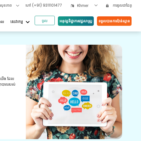
ទសុខភាព
ហៅ
(+91) 9311101477
ការចូលជាដៃគូ
Khmer
ចូល
keyboard_arrow_down
អនុវត្តទិដ្ឋាការវេជ្ជសាស្រ្ត
ទទួលបានការប៉ាន់ស្មាន
បាល
សេវាកម្ម
អត្ថប
ឱស
់យើង ដែល
ឱសថដែ
យាបាលរបស់
វេជ្ជបញ
បំពេញ​ន
យើង។