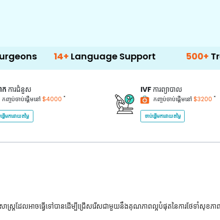
14+
Language Support
500+
Treatment 
គាក
ការជំនួស
IVF
ការព្យាបាល
*
*
កញ្ចប់ចាប់ផ្តើមនៅ
$4000
កញ្ចប់ចាប់ផ្តើមនៅ
$3200
់ផ្តើមការវាយតម្លៃ
ចាប់ផ្តើមការវាយតម្លៃ
ជ្ជសាស្រ្តដែលអាចធ្វើទៅបានដើម្បីជ្រើសរើសជាមួយនឹងគុណភាពល្អបំផុតនៃការថែទាំសុខភា