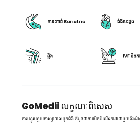
ការវះកាត់ Bariatric
ជំងឺបេះដូង
ឆ្អឹង
IVF និងក
GoMedii
លក្ខណៈពិសេស
ការបន្ធូរបន្ថយការព្យាបាលអ្នកជំងឺ ក៏ដូចជាការបើកដំណើរការវាជាមួយនឹងដ