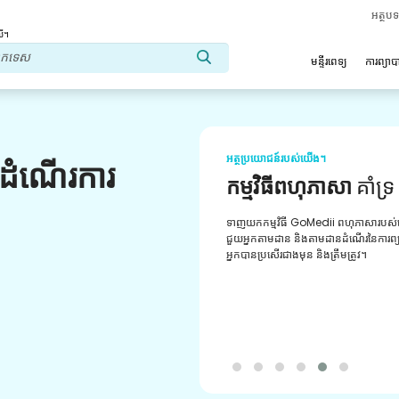
អត្ថប
លើ។
មន្ទីរពេទ្យ
ការព្យា
អត្ថប្រយោជន៍របស់យើង។
លដំណើរការ
កម្មវិធីពហុភាសា
គាំទ្រ
ទាញយកកម្មវិធី GoMedii ពហុភាសារបស
ជួយអ្នកតាមដាន និងតាមដានដំណើរនៃការព្
អ្នកបានប្រសើរជាងមុន និងត្រឹមត្រូវ។