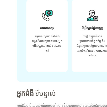
ការសាកសួរ
ទីប្រឹក្សាវេជ្ជសាស្ត្រ
ទម្លាក់សំណួរទាក់ទងនឹង
ការផ្លាស់ប្តូរព័ត៌មាន
កង្វល់នៃការព្យាបាលរបស់អ្នក
ប្រកបដោយទំនុកចិត្ត និង
ហើយក្រុមការងារនឹងទាក់ទង
ជំនួយមួយទល់មួយ ផ្តល់ដោ
ទៅ
អ្នកប្រឹក្សាផ្នែកវេជ្ជសាស្រ្តរបស
យើង។
អ្នកជំងឺ
ទីបន្ទាល់
អ្នកជំងឺរបស់យើងចែករំលែកបទពិសោធន៍របស់ពួកគេជាមួយយើងក្នុងការទទួ