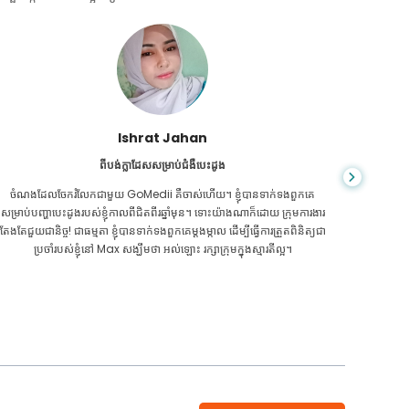
Ishrat Jahan
ពីបង់ក្លាដែសសម្រាប់ជំងឺបេះដូង
ចំណងដែលចែករំលែកជាមួយ GoMedii គឺចាស់ហើយ។ ខ្ញុំបានទាក់ទងពួកគេ
ពេលរុករកត
សម្រាប់បញ្ហាបេះដូងរបស់ខ្ញុំកាលពីជិតពីរឆ្នាំមុន។ ទោះយ៉ាងណាក៏ដោយ ក្រុមការងារ
ឆ្លើយតបល
តែងតែជួយជានិច្ច! ជាធម្មតា ខ្ញុំបានទាក់ទងពួកគេម្តងម្កាល ដើម្បីធ្វើការត្រួតពិនិត្យជា
ប្រចាំរបស់ខ្ញុំនៅ Max សង្ឃឹមថា អល់ឡោះ រក្សាក្រុមក្នុងស្មារតីល្អ។