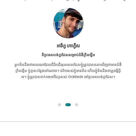
អារីហ្វ ហាហ្វីស
ពីប្រទេសបង់ក្លាដែសសម្រាប់ជំងឺក្រិនថ្លើម
អ្នក​មិន​ដឹង​ថា​ពេល​ណា​ដែល​ជីវិត​ដើរ​ខុស​ពេល​ដែល​ខ្ញុំ​ត្រូវ​បាន​គេ​រក​ឃើញ​ថា​មាន​ជំងឺ​
ក្រិន​ថ្លើម ខ្ញុំ​គ្មាន​កន្លែង​ទៅ​ណា​ទេ។ ថវិការបស់ខ្ញុំមានតិច ហើយខ្ញុំមិនដឹងថាត្រូវធ្វើអ្វី
ទេ។ ខ្ញុំត្រូវបានទាក់ទងទៅដៃគូរបស់ GoMedii នៅប្រទេសបង់ក្លាដែស។