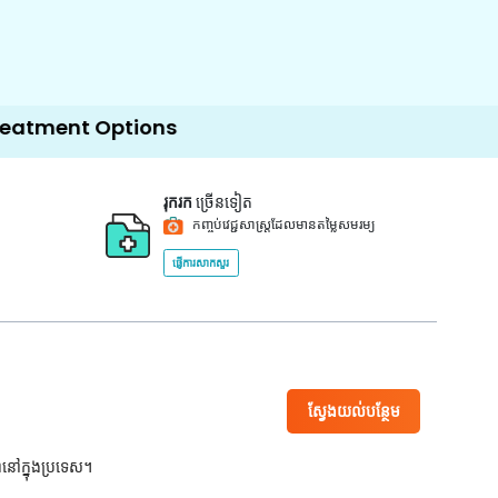
Options
រុករក
ច្រើនទៀត
កញ្ចប់វេជ្ជសាស្ត្រដែលមានតម្លៃសមរម្យ
ផ្ញើការសាកសួរ
ស្វែងយល់បន្ថែម
ពនៅក្នុងប្រទេស។