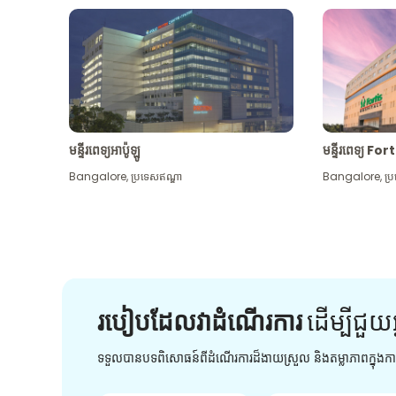
មន្ទីរពេទ្យអាប៉ូឡូ
មន្ទីរពេទ្យ For
Bangalore
,
ប្រទេសឥណ្ឌា
Bangalore
,
ប្
របៀបដែលវាដំណើរការ
ដើម្បី​ជួយ​
ទទួលបានបទពិសោធន៍ពីដំណើរការដ៏ងាយស្រួល និងតម្លាភាពក្នុង