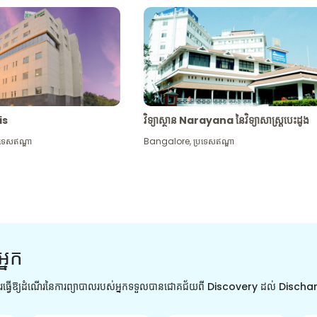
tis
វិទ្យាស្ថាន Narayana នៃវិទ្យាសាស្រ្តបេះដូង
រទេសឥណ្ឌា
Bangalore
,
ប្រទេសឥណ្ឌា
អ្នក
ការធ្វើឱ្យដំណើរនៃការព្យាបាលរបស់អ្នកទទួលបានជោគជ័យពី Discovery ដល់ Disch