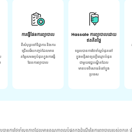
ការធ្វើផែនការព្យាបាល
Hassale ការព្យាបាលដោយ
ឥតគិតថ្លៃ
ពីសំបុត្រទៅទិដ្ឋាការ និងការ
ជ្រើសរើសកញ្ចប់ដែលមាន
ទទួលបានការថែទាំល្អបំផុតនៅ
យ
តម្លៃសមរម្យបំផុតក្នុងការធ្វើ
ក្នុងមន្ទីរពេទ្យល្បីឈ្មោះបំផុត
់
ផែនការព្យាបាល
ជាមួយវេជ្ជបណ្ឌិតដែល
មានបទពិសោធន៍នៅក្នុង
ប្រទេស
លបានការថែទាំសុខភាពដែលមានគុណភាពល្អបំផុតក្នុងដំណើរនៃការព្យាបាលរបស់ពួកគេ ដើ