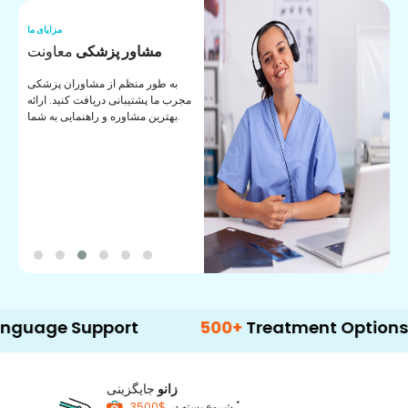
ما
مزایای ما
ا
مشاور پزشکی
معاونت
ن
به طور منظم از مشاوران پزشکی
ان
مجرب ما پشتیبانی دریافت کنید. ارائه
ی
بهترین مشاوره و راهنمایی به شما.
e Support
500+
Treatment Options
زانو
جایگزینی
*
$3500
شروع بسته در