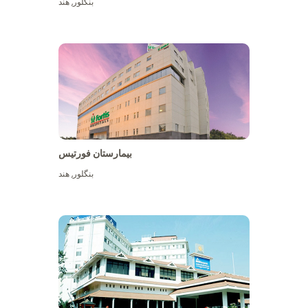
بنگلور
,
هند
بیمارستان فورتیس
بنگلور
,
هند