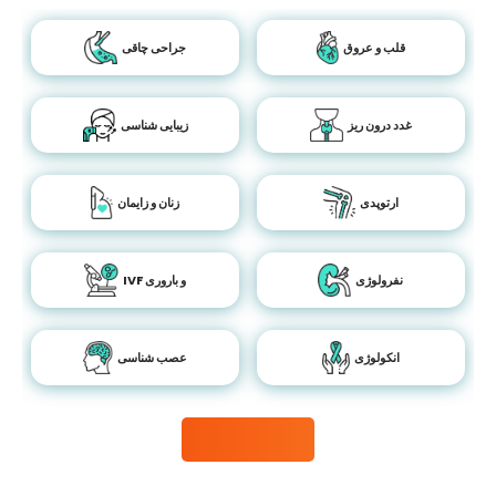
قلب و عروق
جراحی چاقی
غدد درون ریز
زیبایی شناسی
ارتوپدی
زنان و زایمان
نفرولوژی
IVF و باروری
انکولوژی
عصب شناسی