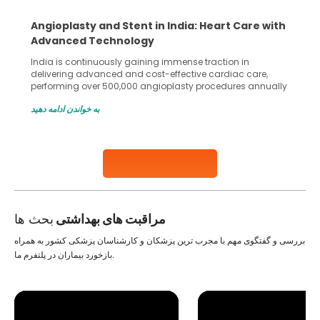
5 Essential Steps for Effective Human Sperm
Collection and Processing Methods
Human sperm collection and processing are critical steps
in advanced reproductive techniques like In Vitro
Fertilization (IVF) and intrauterine insemination (IUI). These
methods enable medical professionals to tackle fertility
به خواندن ادامه دهید
challenges and help couples achieve their dream of
parenthood. Skilled technicians collect sperm using
specialized procedures to ensure optimal quality. Once
collected, they process the
Continue Reading
مراقبت های بهداشتی
بحث ها
بررسی و گفتگوی مهم با مجرب ترین پزشکان و کارشناسان پزشکی کشور به همراه
بازخورد بیماران در پلتفرم ما.