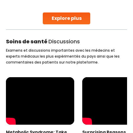
parenthood. Skilled technicians collect sperm using
specialized procedures to ensure optimal quality. Once
collected, they process the
Explore plus
Continue Reading
Soins de santé
Discussions
Examens et discussions importantes avec les médecins et
experts médicaux les plus expérimentés du pays ainsi que les
commentaires des patients sur notre plateforme.
Metabolic Syndrome: Take
Surprising Reasons fo