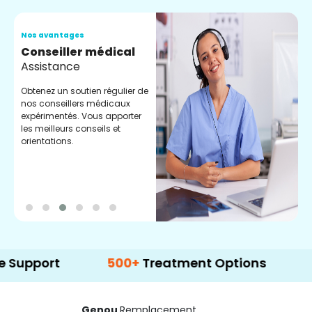
Nos avantages
N
Conseiller médical
V
Assistance
C
Obtenez un soutien régulier de
C
nos conseillers médicaux
n
expérimentés. Vous apporter
e
les meilleurs conseils et
t
orientations.
p
d
rt
500+
Treatment Options
Genou
Remplacement