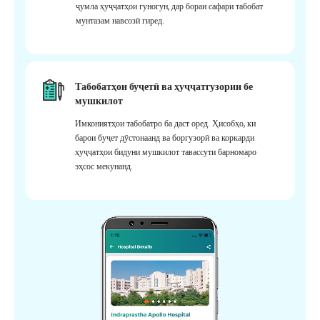
ҷумла ҳуҷҷатҳои гуногун, дар бораи сафари табобат
мунтазам навсозӣ гиред.
Табобатҳои буҷетӣ ва ҳуҷҷатгузории бе
мушкилот
Имкониятҳои табобатро ба даст оред. Ҳисобҳо, ки
барои буҷет дӯстонаанд ва боргузорӣ ва коркарди
ҳуҷҷатҳои бидуни мушкилот тавассути барномаро
эҳсос мекунанд.