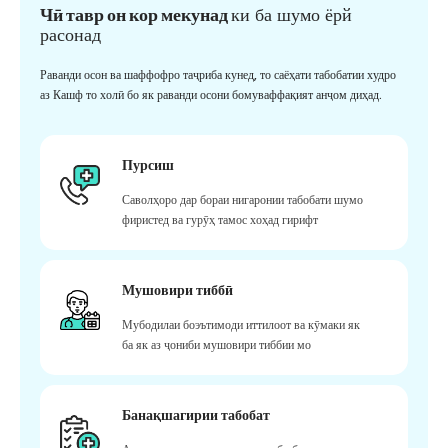
Чӣ тавр он кор мекунад
ки ба шумо ёрй
расонад
Раванди осон ва шаффофро таҷриба кунед, то саёҳати табобатии худро
аз Кашф то холӣ бо як раванди осони бомуваффақият анҷом диҳад.
Пурсиш
Саволҳоро дар бораи нигаронии табобати шумо
фиристед ва гурӯҳ тамос хоҳад гирифт
Мушовири тиббӣ
Мубодилаи боэътимоди иттилоот ва кӯмаки як
ба як аз ҷониби мушовири тиббии мо
Банақшагирии табобат