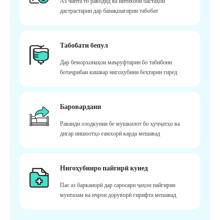
Аз чипта то раводид ва интихоби бастаҳои
дастрастарин дар банақшагирии табобат
Табобати бепул
Дар беморхонаҳои маъруфтарин бо табибони
ботаҷрибаи кишвар нигоҳубини беҳтарин гиред
Баровардани
Раванди озодкунии бе мушкилот бо ҳуҷҷатҳо ва
дигар иншоотҳо ғамхорӣ карда мешавад
Нигоҳубинро пайгирӣ кунед
Пас аз барканорӣ дар саросари ҷаҳон пайгирии
мунтазам ва иҷрои доруворӣ гирифта мешавад