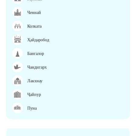
Ченнай
Колката
Ҳайдаробод
Бангалор
Чандигарх
Лакхнау
Ҷайпур
Пуна