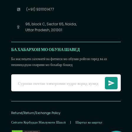
(+91) 9311101477
96, block C, Sector 65, Noida,
Uttar Pradesh, 201301
БА ХАБАРХОИ МО ОБУНА ШАВЕД
Ба маслиҳати саломатӣ ва фитнеси мо обунаи ройгон гиред ва аз
пешниҳодҳои охирини мо бохабар бошед
Refund/Return/Exchange Policy
Сиёсати Корбурди Маълумоти Шахсӣ
|
Шартҳо ва шартҳо