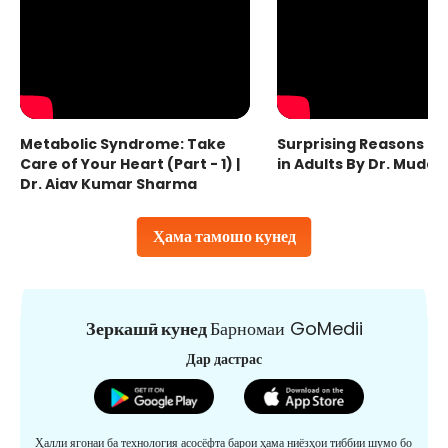
Metabolic Syndrome: Take
Surprising Reasons fo
Care of Your Heart (Part - 1) |
in Adults By Dr. Mudas
Dr. Ajay Kumar Sharma
Ҳама тамошо кунед
Зеркашӣ кунед
Барномаи GoMedii
Дар дастрас
Ҳалли ягонаи ба технология асосёфта барои ҳама ниёзҳои тиббии шумо бо