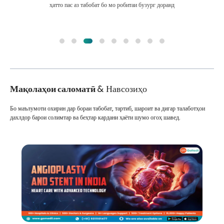
ҳатто пас аз табобат бо мо робитаи бузург доранд
Мақолаҳои саломатӣ
& Навсозиҳо
Бо маълумоти охирин дар бораи табобат, тартиб, шароит ва дигар талаботҳои
дахлдор барои солимтар ва беҳтар кардани ҳаёти шумо огоҳ шавед.