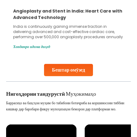
Angioplasty and Stent in India: Heart Care with
Advanced Technology
India is continuously gaining immense traction in
delivering advanced and cost-effective cardiac care,
performing over 500,000 angioplasty procedures annually
with a success rate exceeding 90%. Patients across the
Хонданро идома диҳед
globe are searching for treatments like angioplasty and
stent placement in Indian hospitals, owing to the
combination of high-quality care and affordability.
Studies, such as one published
Бештар омӯзед
Continue Reading
Нигоҳдории тандурустӣ
Муҳокимаҳо
Баррасиҳо ва баҳсҳои муҳим бо табибони ботаҷриба ва коршиносони тиббии
кишвар дар баробари фикру мулоҳизаҳои беморон дар платформаи мо.