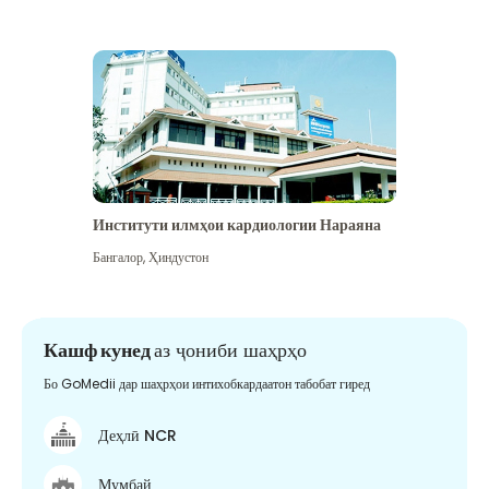
Институти илмҳои кардиологии Нараяна
Бангалор
,
Ҳиндустон
Кашф кунед
аз ҷониби шаҳрҳо
Бо GoMedii дар шаҳрҳои интихобкардаатон табобат гиред
Деҳлӣ NCR
Мумбай