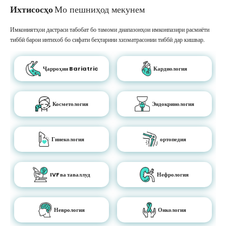
Ихтисосҳо
Мо пешниҳод мекунем
Имкониятҳои дастраси табобат бо тамоми диапазонҳои имконпазири расмиёти
тиббӣ барои интихоб бо сифати беҳтарини хизматрасонии тиббӣ дар кишвар.
Ҷарроҳии Bariatric
Кардиология
Косметология
Эндокринология
Гинекология
ортопедия
IVF ва таваллуд
Нефрология
Неврология
Онкология