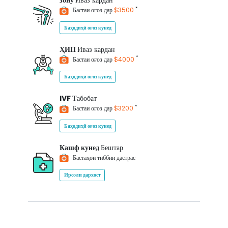
зону
Иваз кардан
*
Бастаи оғоз дар
$3500
Баҳодиҳӣ оғоз кунед
ҲИП
Иваз кардан
*
Бастаи оғоз дар
$4000
Баҳодиҳӣ оғоз кунед
IVF
Табобат
*
Бастаи оғоз дар
$3200
Баҳодиҳӣ оғоз кунед
Кашф кунед
Бештар
Бастаҳои тиббии дастрас
Ирсоли дархост