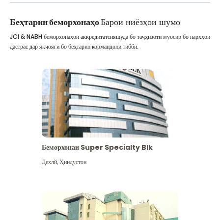
Беҳтарин беморхонаҳо
Барои ниёзҳои шумо
JCI & NABH беморхонаҳои аккредитатсияшуда бо таҷҳизоти муосир бо нархҳои
дастрас дар якҷоягӣ бо беҳтарин кормандони тиббӣ.
Беморхонаи Super Specialty Blk
Дехлй
,
Ҳиндустон