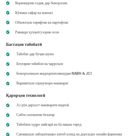
Кормандони содиқ дар беморхона
Кӯмаки сафар ва манзил
Объектҳои гирифтан ва партофтан
Раванди ҳуҷҷатгузории осон
Бастаҳои табобатӣ
Табобат дар буҷаи шумо
Беҳтарин табибон ва ҷарроҳон
Беморхонаҳои аккредитатсияшудаи NABH & JCI
Вариантҳои сершумори машварат
Қарорҳои технологӣ
Аз рӯи дархост машварати видеоӣ
Сабти саломатии бехатар
Табобати худро пайгирӣ ва ба нақша гиред
Санҷишҳои лабораториро китоб кунед ва доруҳоро онлайн фармоиш