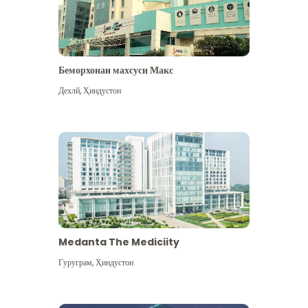
Беморхонаи махсуси Макс
Дехлй
,
Ҳиндустон
Medanta The Mediciity
Гуруграм
,
Ҳиндустон