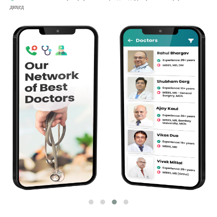
диҳед