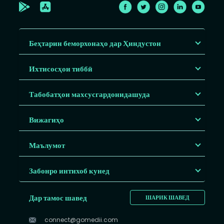
Беҳтарин беморхонаҳо дар Ҳиндустон
Ихтисосҳои тиббӣ
Табобатҳои махсусгардонидашуда
Вижагиҳо
Маълумот
Забонро интихоб кунед
Дар тамос шавед
ШАРИК ШАВЕД
connect@gomedii.com