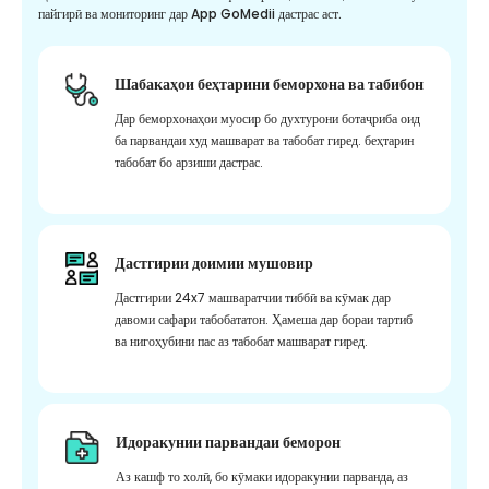
пайгирӣ ва мониторинг дар App GoMedii дастрас аст.
Шабакаҳои беҳтарини беморхона ва табибон
Дар беморхонаҳои муосир бо духтурони ботаҷриба оид
ба парвандаи худ машварат ва табобат гиред. беҳтарин
табобат бо арзиши дастрас.
Дастгирии доимии мушовир
Дастгирии 24x7 машваратчии тиббӣ ва кӯмак дар
давоми сафари табобататон. Ҳамеша дар бораи тартиб
ва нигоҳубини пас аз табобат машварат гиред.
Идоракунии парвандаи беморон
Аз кашф то холӣ, бо кӯмаки идоракунии парванда, аз