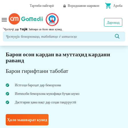
shopping_cart
Тартиби пайгирӣ
Воридшавии шарикон
Ароба
menu
Даромад
*
Ҷустуҷӯ дар
Tajik
Забонро аз боло иваз кунед.
Барои осон кардан ва муттаҳид кардани
раванд
Барои гирифтани табобат
Истгоҳи бароҳат дар беморхона
Интихоби беморхона мувофиқи буҷаи шумо
Дастгирии ҳама вақт дар соҳаи тандурустӣ
Ҳоло машварат кунед