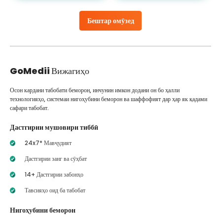
Бештар омӯзед
GoMedii
Вижагиҳо
Осон кардани табобати беморон, инчунин имкон додани он бо ҳалли
технологияҳо, системаи нигоҳубини беморон ва шаффофият дар ҳар як қадами
сафари табобат.
Дастгирии мушовири тиббӣ
24x7* Мавҷудият
Дастгирии занг ва сӯҳбат
14+ Дастгирии забонҳо
Тавсияҳо оид ба табобат
Нигоҳубини беморон