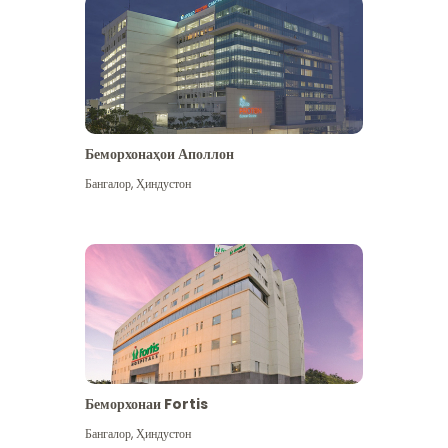
Беморхонаҳои Аполлон
Бангалор
,
Ҳиндустон
Бештар дидан
Беморхонаи Fortis
Бангалор
,
Ҳиндустон