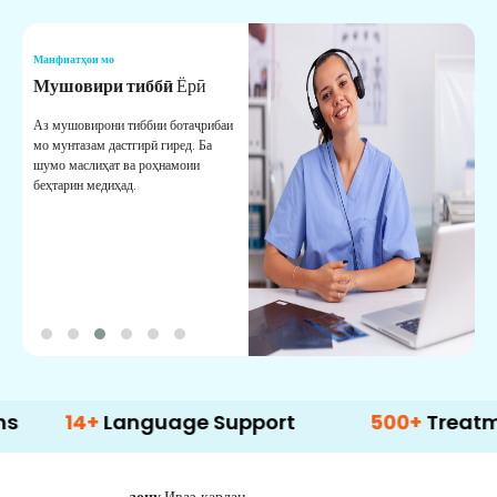
Манфиатҳои мо
М
Мушовири тиббӣ
Ёрӣ
В
М
Аз мушовирони тиббии ботаҷрибаи
мо мунтазам дастгирӣ гиред. Ба
М
шумо маслиҳат ва роҳнамоии
б
беҳтарин медиҳад.
д
б
4+
Language Support
500+
Treatment Opt