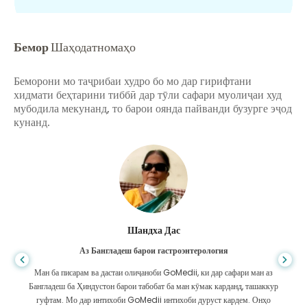
Бемор
Шаҳодатномаҳо
Беморони мо таҷрибаи худро бо мо дар гирифтани
хидмати беҳтарини тиббӣ дар тӯли сафари муолиҷаи худ
мубодила мекунанд, то барои оянда пайванди бузурге эҷод
кунанд.
Шандха Дас
Аз Бангладеш барои гастроэнтерология
Ман ба писарам ва дастаи олиҷаноби GoMedii, ки дар сафари ман аз
Бангладеш ба Ҳиндустон барои табобат ба ман кӯмак карданд, ташаккур
гуфтам. Мо дар интихоби GoMedii интихоби дуруст кардем. Онҳо