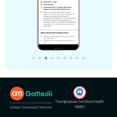
Платформаи Certified Health
NABH