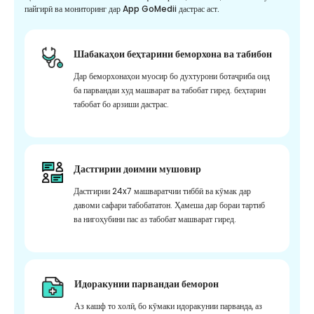
пайгирӣ ва мониторинг дар App GoMedii дастрас аст.
Шабакаҳои беҳтарини беморхона ва табибон
Дар беморхонаҳои муосир бо духтурони ботаҷриба оид
ба парвандаи худ машварат ва табобат гиред. беҳтарин
табобат бо арзиши дастрас.
Дастгирии доимии мушовир
Дастгирии 24x7 машваратчии тиббӣ ва кӯмак дар
давоми сафари табобататон. Ҳамеша дар бораи тартиб
ва нигоҳубини пас аз табобат машварат гиред.
Идоракунии парвандаи беморон
Аз кашф то холӣ, бо кӯмаки идоракунии парванда, аз