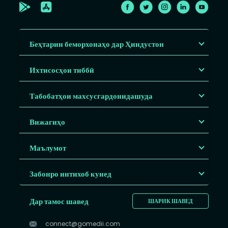
Беҳтарин беморхонаҳо дар Ҳиндустон
Ихтисосҳои тиббӣ
Табобатҳои махсусгардонидашуда
Вижагиҳо
Маълумот
Забонро интихоб кунед
Дар тамос шавед
ШАРИК ШАВЕД
connect@gomedii.com