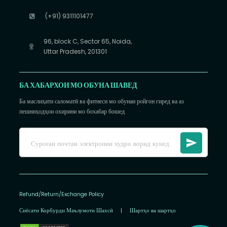
(+91) 9311101477
96, block C, Sector 65, Noida,
Uttar Pradesh, 201301
БА ХАБАРХОИ МО ОБУНА ШАВЕД
Ба маслиҳати саломатӣ ва фитнеси мо обунаи ройгон гиред ва аз
пешниҳодҳои охирини мо бохабар бошед
Refund/Return/Exchange Policy
Сиёсати Корбурди Маълумоти Шахсӣ
|
Шартҳо ва шартҳо