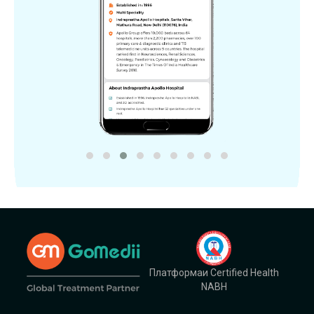
Платформаи Certified Health
NABH