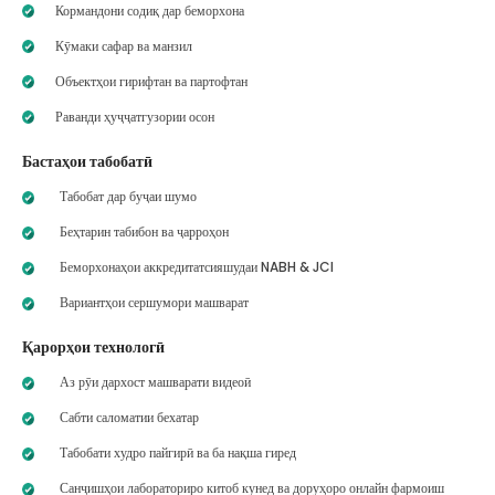
Кормандони содиқ дар беморхона
Кӯмаки сафар ва манзил
Объектҳои гирифтан ва партофтан
Раванди ҳуҷҷатгузории осон
Бастаҳои табобатӣ
Табобат дар буҷаи шумо
Беҳтарин табибон ва ҷарроҳон
Беморхонаҳои аккредитатсияшудаи NABH & JCI
Вариантҳои сершумори машварат
Қарорҳои технологӣ
Аз рӯи дархост машварати видеоӣ
Сабти саломатии бехатар
Табобати худро пайгирӣ ва ба нақша гиред
Санҷишҳои лабораториро китоб кунед ва доруҳоро онлайн фармоиш