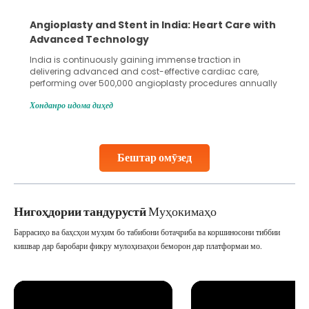
5 Essential Steps for Effective Human Sperm
Collection and Processing Methods
Human sperm collection and processing are critical steps
in advanced reproductive techniques like In Vitro
Fertilization (IVF) and intrauterine insemination (IUI). These
methods enable medical professionals to tackle fertility
Хонданро идома диҳед
challenges and help couples achieve their dream of
parenthood. Skilled technicians collect sperm using
specialized procedures to ensure optimal quality. Once
collected, they process the
Бештар омӯзед
Continue Reading
Нигоҳдории тандурустӣ
Муҳокимаҳо
Баррасиҳо ва баҳсҳои муҳим бо табибони ботаҷриба ва коршиносони тиббии
кишвар дар баробари фикру мулоҳизаҳои беморон дар платформаи мо.