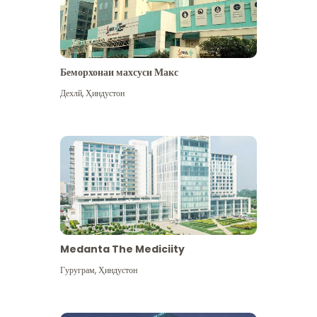
Беморхонаи махсуси Макс
Дехлй
,
Ҳиндустон
Medanta The Mediciity
Гуруграм
,
Ҳиндустон