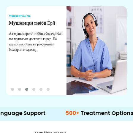
Манфиатҳои мо
М
Мушовири тиббӣ
Ёрӣ
В
М
Аз мушовирони тиббии ботаҷрибаи
мо мунтазам дастгирӣ гиред. Ба
М
шумо маслиҳат ва роҳнамоии
б
беҳтарин медиҳад.
д
б
Support
500+
Treatment Options