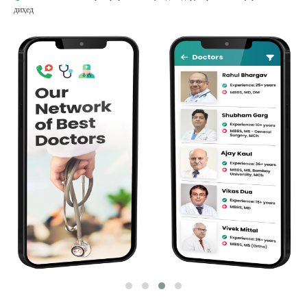
диҳед