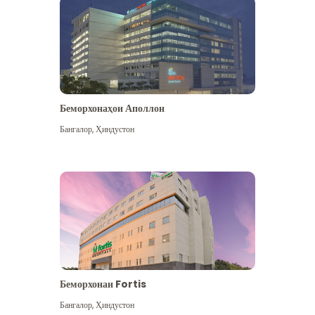
Беморхонаҳои Аполлон
Бангалор
,
Ҳиндустон
Бештар дидан
Беморхонаи Fortis
Бангалор
,
Ҳиндустон