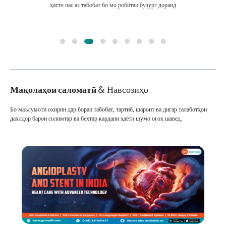
ҳатто пас аз табобат бо мо робитаи бузург доранд
Мақолаҳои саломатӣ
& Навсозиҳо
Бо маълумоти охирин дар бораи табобат, тартиб, шароит ва дигар талаботҳои
дахлдор барои солимтар ва беҳтар кардани ҳаёти шумо огоҳ шавед.