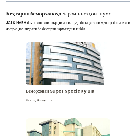
Беҳтарин беморхонаҳо
Барои ниёзҳои шумо
JCI & NABH беморхонаҳои аккредитатсияшуда бо таҷҳизоти муосир бо нархҳои
дастрас дар якҷоягӣ бо беҳтарин кормандони тиббӣ.
Беморхонаи Super Specialty Blk
Дехлй
,
Ҳиндустон