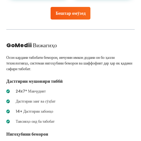
Бештар омӯзед
GoMedii
Вижагиҳо
Осон кардани табобати беморон, инчунин имкон додани он бо ҳалли
технологияҳо, системаи нигоҳубини беморон ва шаффофият дар ҳар як қадами
сафари табобат.
Дастгирии мушовири тиббӣ
24x7* Мавҷудият
Дастгирии занг ва сӯҳбат
14+ Дастгирии забонҳо
Тавсияҳо оид ба табобат
Нигоҳубини беморон