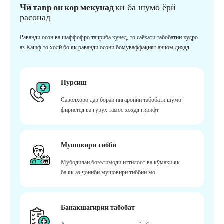
Чӣ тавр он кор мекунад
ки ба шумо ёрй
расонад
Раванди осон ва шаффофро таҷриба кунед, то саёҳати табобатии худро
аз Кашф то холӣ бо як раванди осони бомуваффақият анҷом диҳад.
Пурсиш
Саволҳоро дар бораи нигаронии табобати шумо
фиристед ва гурӯҳ тамос хоҳад гирифт
Мушовири тиббӣ
Мубодилаи боэътимоди иттилоот ва кӯмаки як
ба як аз ҷониби мушовири тиббии мо
Банақшагирии табобат