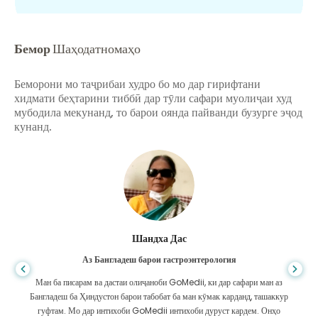
Бемор
Шаҳодатномаҳо
Беморони мо таҷрибаи худро бо мо дар гирифтани
хидмати беҳтарини тиббӣ дар тӯли сафари муолиҷаи худ
мубодила мекунанд, то барои оянда пайванди бузурге эҷод
кунанд.
Шандха Дас
Аз Бангладеш барои гастроэнтерология
Ман ба писарам ва дастаи олиҷаноби GoMedii, ки дар сафари ман аз
Бангладеш ба Ҳиндустон барои табобат ба ман кӯмак карданд, ташаккур
гуфтам. Мо дар интихоби GoMedii интихоби дуруст кардем. Онҳо