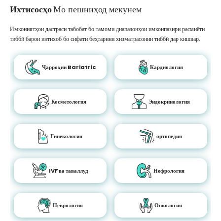
Ихтисосҳо
Мо пешниҳод мекунем
Имкониятҳои дастраси табобат бо тамоми диапазонҳои имконпазири расмиёти
тиббӣ барои интихоб бо сифати беҳтарини хизматрасонии тиббӣ дар кишвар.
Ҷарроҳии Bariatric
Кардиология
Косметология
Эндокринология
Гинекология
ортопедия
IVF ва таваллуд
Нефрология
Неврология
Онкология