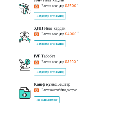
зону
Иваз кардан
*
Бастаи оғоз дар
$3500
Баҳодиҳӣ оғоз кунед
ҲИП
Иваз кардан
*
Бастаи оғоз дар
$4000
Баҳодиҳӣ оғоз кунед
IVF
Табобат
*
Бастаи оғоз дар
$3200
Баҳодиҳӣ оғоз кунед
Кашф кунед
Бештар
Бастаҳои тиббии дастрас
Ирсоли дархост