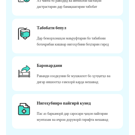
Аз чипта то раводид ва интихоби бастаҳои
дастрастарин дар банақшагирии табобат
Табобати бепул
Дар беморхонаҳои маъруфтарин бо табибони
ботаҷрибаи кишвар нигоҳубини беҳтарин гиред
Баровардани
Раванди озодкунии бе мушкилот бо ҳуҷҷатҳо ва
дигар иншоотҳо ғамхорӣ карда мешавад
Нигоҳубинро пайгирӣ кунед
Пас аз барканорӣ дар саросари ҷаҳон пайгирии
мунтазам ва иҷрои доруворӣ гирифта мешавад