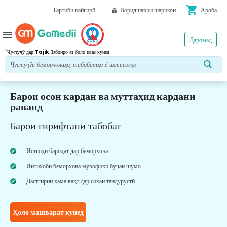
shopping_cart
Тартиби пайгирӣ
Воридшавии шарикон
Ароба
menu
Даромад
*
Ҷустуҷӯ дар
Tajik
Забонро аз боло иваз кунед.
Барои осон кардан ва муттаҳид кардани
раванд
Барои гирифтани табобат
Истгоҳи бароҳат дар беморхона
Интихоби беморхона мувофиқи буҷаи шумо
Дастгирии ҳама вақт дар соҳаи тандурустӣ
Ҳоло машварат кунед