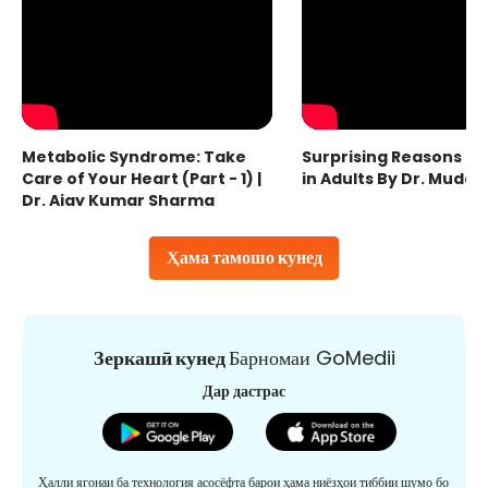
Metabolic Syndrome: Take
Surprising Reasons fo
Care of Your Heart (Part - 1) |
in Adults By Dr. Mudas
Dr. Ajay Kumar Sharma
Ҳама тамошо кунед
Зеркашӣ кунед
Барномаи GoMedii
Дар дастрас
Ҳалли ягонаи ба технология асосёфта барои ҳама ниёзҳои тиббии шумо бо