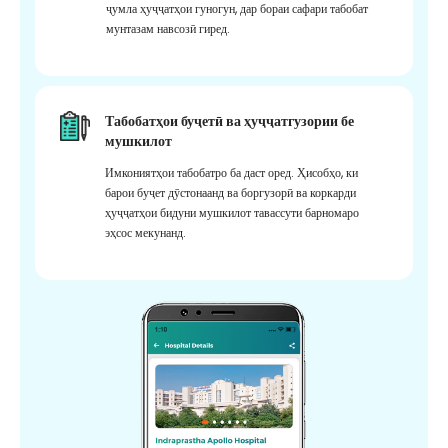
ҷумла ҳуҷҷатҳои гуногун, дар бораи сафари табобат
мунтазам навсозӣ гиред.
Табобатҳои буҷетӣ ва ҳуҷҷатгузории бе
мушкилот
Имкониятҳои табобатро ба даст оред. Ҳисобҳо, ки
барои буҷет дӯстонаанд ва боргузорӣ ва коркарди
ҳуҷҷатҳои бидуни мушкилот тавассути барномаро
эҳсос мекунанд.