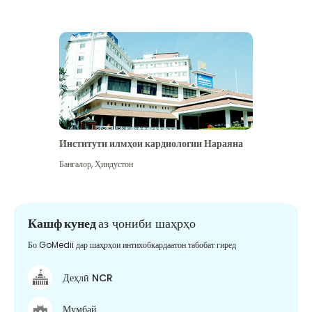
Институти илмҳои кардиологии Нараяна
Бангалор
,
Ҳиндустон
Кашф кунед
аз ҷониби шаҳрҳо
Бо GoMedii дар шаҳрҳои интихобкардаатон табобат гиред
Деҳлӣ NCR
Мумбай