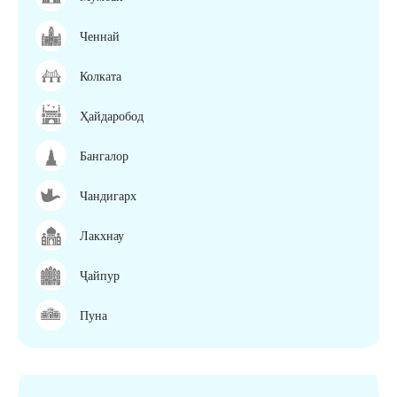
Ченнай
Колката
Ҳайдаробод
Бангалор
Чандигарх
Лакхнау
Ҷайпур
Пуна