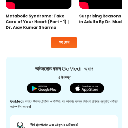
Metabolic Syndrome: Take
Surprising Reasons fo
Care of Your Heart (Part - 1) |
in Adults By Dr. Mudas
Dr. Ajay Kumar Sharma
সব দেখ
ডাউনলোড করুন
GoMedii অ্যাপ
এ উপলব্ধ
GoMedii অ্যাপে উপলব্ধ ট্র্যাকিং ও মনিটরিং সহ আপনার সমস্ত চিকিৎসা চাহিদার প্রযুক্তি-চালিত
ওয়ান-স্টপ সমাধান।
শীর্ষ হাসপাতাল এবং ডাক্তার নেটওয়ার্ক