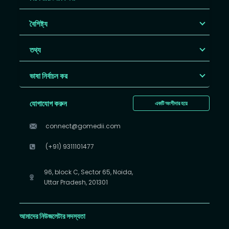
বৈশিষ্ট্য
তথ্য
ভাষা নির্বাচন কর
যোগাযোগ করুন
একটি অংশীদার হয়ে
connect@gomedii.com
(+91) 9311101477
96, block C, Sector 65, Noida,
Uttar Pradesh, 201301
আমাদের নিউজলেটার সদস্যতা