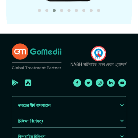
NABH সার্টিফাইড হেলথ কেয়ার প্ল্যাটফর্ম
ভারতের শীর্ষ হাসপাতাল
চিকিৎসা বিশেষত্ব
বিশেষায়িত চিকিৎসা