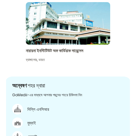
নারায়না ইনস্টিটিউট অফ কার্ডিয়াক সায়েন্সেস
ব্যাঙ্গালোর
,
ভারত
অন্বেষণ
শহর দ্বারা
GoMedii-এর মাধ্যমে আপনার পছন্দের শহরে চিকিৎসা নিন
দিল্লি এনসিআর
মুম্বাই