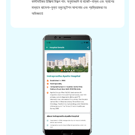
কাস্টমাইজড চিকিত্সা বিকল্প পান. অনুমানগুলি যা বাজেট-বান্ধব এবং অ্যাপের
মাধ্যমে ঝামেলা-মুক্ত ডকুমেন্টেশন আপলোড এবং প্রক্রিয়াকরণের
অভিজ্ঞতা।