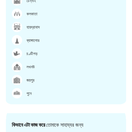
চেন্নাই
কলকাতা
হায়দ্রাবাদ
ব্যাঙ্গালোর
চণ্ডীগড়
লখনউ
জয়পুর
পুনে
কিভাবে এটা কাজ করে
তোমাকে সাহায্যর জন্য