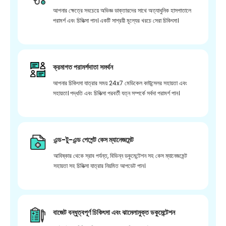
আপনার ক্ষেত্রে সবচেয়ে অভিজ্ঞ ডাক্তারদের সাথে অত্যাধুনিক হাসপাতালে
পরামর্শ এবং চিকিত্সা পান। একটি সাশ্রয়ী মূল্যের খরচে সেরা চিকিৎসা।
ক্রমাগত পরামর্শদাতা সমর্থন
আপনার চিকিৎসা যাত্রার সময় 24x7 মেডিকেল কাউন্সেলর সহায়তা এবং
সহায়তা। পদ্ধতি এবং চিকিত্সা পরবর্তী যত্ন সম্পর্কে সর্বদা পরামর্শ পান।
এন্ড-টু-এন্ড পেশেন্ট কেস ম্যানেজমেন্ট
আবিষ্কার থেকে স্রাব পর্যন্ত, বিভিন্ন ডকুমেন্টেশন সহ কেস ম্যানেজমেন্ট
সহায়তা সহ চিকিত্সা যাত্রার নিয়মিত আপডেট পান।
বাজেট বন্ধুত্বপূর্ণ চিকিৎসা এবং ঝামেলামুক্ত ডকুমেন্টেশন