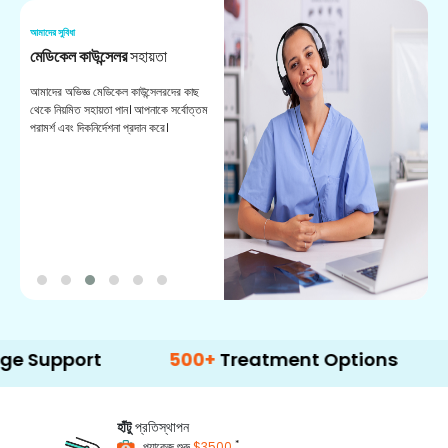
আমাদের সুবিধা
আম
মেডিকেল কাউন্সেলর
সহায়তা
অ
আমাদের অভিজ্ঞ মেডিকেল কাউন্সেলরদের কাছ
ভা
থেকে নিয়মিত সহায়তা পান। আপনাকে সর্বোত্তম
চি
পরামর্শ এবং দিকনির্দেশনা প্রদান করে।
ডা
ort
500+
Treatment Options
হাঁটু
প্রতিস্থাপন
*
প্যাকেজ শুরু
$3500