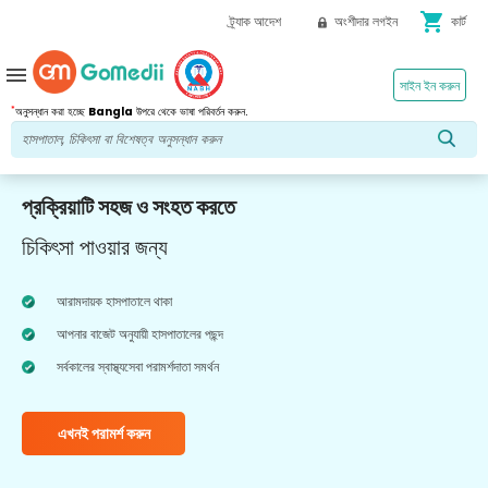
shopping_cart
ট্র্যাক আদেশ
অংশীদার লগইন
কার্ট
menu
সাইন ইন করুন
*
অনুসন্ধান করা হচ্ছে
Bangla
উপরে থেকে ভাষা পরিবর্তন করুন.
প্রক্রিয়াটি সহজ ও সংহত করতে
চিকিৎসা পাওয়ার জন্য
আরামদায়ক হাসপাতালে থাকা
আপনার বাজেট অনুযায়ী হাসপাতালের পছন্দ
সর্বকালের স্বাস্থ্যসেবা পরামর্শদাতা সমর্থন
এখনই পরামর্শ করুন