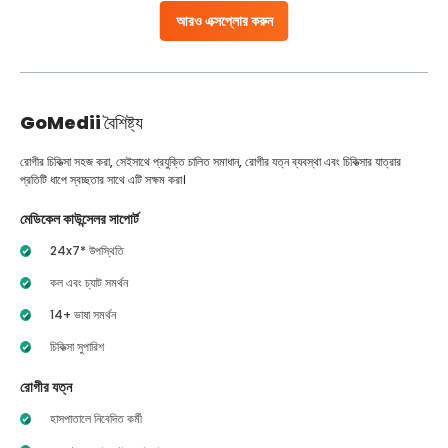
আরও এক্সপ্লোর করুন
GoMedii
বৈশিষ্ট্য
রোগীর চিকিত্সা সহজ করা, সেইসাথে প্রযুক্তি চালিত সমাধান, রোগীর যত্ন ব্যবস্থা এবং চিকিত্সার যাত্রার
প্রতিটি ধাপে স্বচ্ছতার সাথে এটি সক্ষম করা।
মেডিকেল কাউন্সেলর সাপোর্ট
24x7* উপস্থিতি
কল এবং চ্যাট সমর্থন
14+ ভাষা সমর্থন
চিকিত্সা সুপারিশ
রোগীর যত্ন
হাসপাতালে নিবেদিত কর্মী