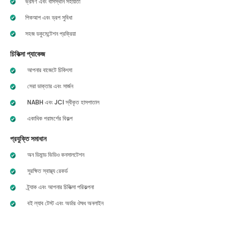
ভ্রমণ এবং বাসস্থান সহায়তা
পিকআপ এবং ড্রপ সুবিধা
সহজ ডকুমেন্টেশন প্রক্রিয়া
চিকিত্সা প্যাকেজ
আপনার বাজেটে চিকিৎসা
সেরা ডাক্তার এবং সার্জন
NABH এবং JCI স্বীকৃত হাসপাতাল
একাধিক পরামর্শের বিকল্প
প্রযুক্তি সমাধান
অন ডিমান্ড ভিডিও কনসালটেশন
সুরক্ষিত স্বাস্থ্য রেকর্ড
ট্র্যাক এবং আপনার চিকিত্সা পরিকল্পনা
বই ল্যাব টেস্ট এবং অর্ডার ঔষধ অনলাইন