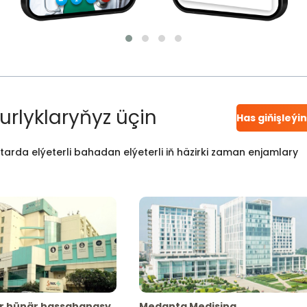
urlyklaryňyz üçin
Has giňişleýi
atarda elýeterli bahadan elýeterli iň häzirki zaman enjamlary
r hünär hassahanasy
Medanta Medisina