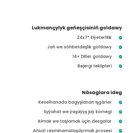
Lukmançylyk geňeşçisiniň goldawy
24x7* Elýeterlilik
Jaň we söhbetdeşlik goldawy
14+ Diller goldawy
Bejergi teklipleri
Näsaglara ideg
Keselhanada bagyşlanan işgärler
Syýahat we ýaşaýyş jaý kömegi
Almak we taşlamak üçin desgalar
Aňsat resminamalaşdyrmak prosesi