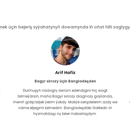
 üçin bejeriş syýahatynyň dowamynda iň oňat hilli saglygy go
Arif Hafiz
Bagyr sirrozy üçin Bangladeşden
r
Durmuşyň nädogry öwrüm edendigini hiç wagt
bilmeýärsiň, maňa Bagyr sirrozy diagnozy goýlanda,
meniň gidip biljek ýerim ýokdy. Maliýe serişdelerim azdy we
näme etjegimi bilmedim. Bangladeşdäki GoMedii-iň
hyzmatdaşy ny bilen habarlaşdym.