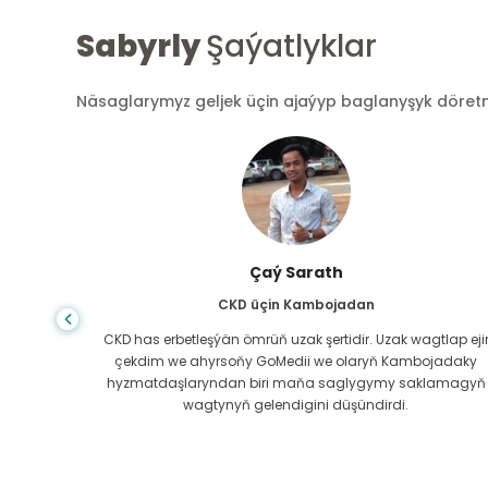
Sabyrly
Şaýatlyklar
Näsaglarymyz geljek üçin ajaýyp baglanyşyk döretmek
Çaý Sarath
den
CKD üçin Kambojadan
n diýip
CKD has erbetleşýän ömrüň uzak şertidir. Uzak wagtlap eji
 bilen
çekdim we ahyrsoňy GoMedii we olaryň Kambojadaky
dy.
hyzmatdaşlaryndan biri maňa saglygymy saklamagyň
wagtynyň gelendigini düşündirdi.