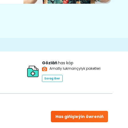
Gözläň
has köp
Amatly lukmançylyk paketleri
Sorag iber
Has giňişleýin öwreniň