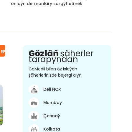
onlaýn dermanlary sargyt etmek
n gör
Gözläň
şäherler
tarapyndan
GoMedii bilen öz isleýän
şäherleriňizde bejergi alyň
Deli NCR
Mumbay
Çennaý
Kolkata