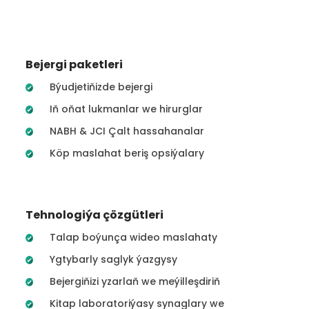
Bejergi paketleri
Býudjetiňizde bejergi
Iň oňat lukmanlar we hirurglar
NABH & JCI Çalt hassahanalar
Köp maslahat beriş opsiýalary
Tehnologiýa çözgütleri
Talap boýunça wideo maslahaty
Ygtybarly saglyk ýazgysy
Bejergiňizi yzarlaň we meýilleşdiriň
Kitap laboratoriýasy synaglary we