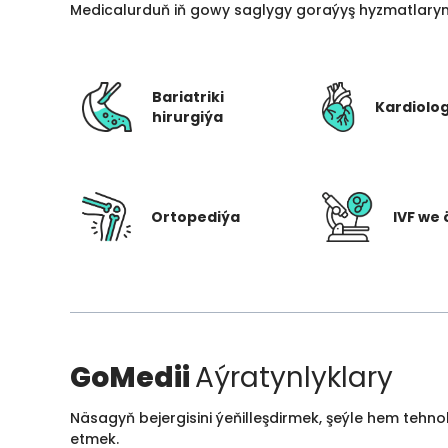
Medicalurduň iň gowy saglygy goraýyş hyzmatlarynd
Bariatriki
Kardiolo
hirurgiýa
Ortopediýa
IVF we 
GoMedii
Aýratynlyklary
Näsagyň bejergisini ýeňilleşdirmek, şeýle hem tehn
etmek.