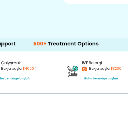
500+
Treatment Options
P
Çalyşmak
IVF
Bejergi
*
*
Bukja başla
$4000
Bukja başla
$3200
ha bermäge başlaň
Baha bermäge başlaň