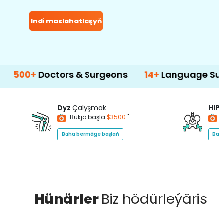
Indi maslahatlaşyň
octors & Surgeons
14+
Language Support
Dyz
Çalyşmak
HI
*
Bukja başla
$3500
Baha bermäge başlaň
Ba
Hünärler
Biz hödürleýäris