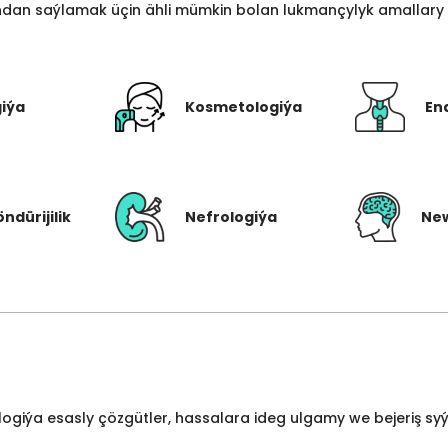
an saýlamak üçin ähli mümkin bolan lukmançylyk amallary bi
giýa
Kosmetologiýa
En
öndürijilik
Nefrologiýa
New
ologiýa esasly çözgütler, hassalara ideg ulgamy we bejeriş s