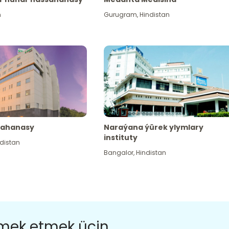
n
Gurugram
,
Hindistan
sahanasy
Naraýana ýürek ylymlary
instituty
distan
Bangalor
,
Hindistan
ömek etmek üçin