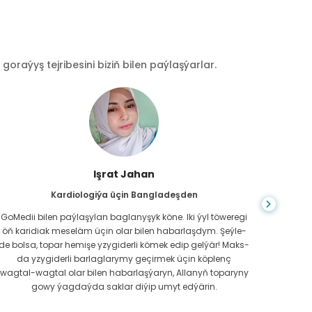
raýyş tejribesini biziň bilen paýlaşýarlar.
Işrat Jahan
Kardiologiýa üçin Bangladeşden
GoMedii bilen paýlaşylan baglanyşyk köne. Iki ýyl töweregi
Onlaýn
öň karidiak meseläm üçin olar bilen habarlaşdym. Şeýle-
iň çal
de bolsa, topar hemişe yzygiderli kömek edip gelýär! Maks-
wagt
da yzygiderli barlaglarymy geçirmek üçin köplenç
wagtal-wagtal olar bilen habarlaşýaryn, Allanyň toparyny
gowy ýagdaýda saklar diýip umyt edýärin.