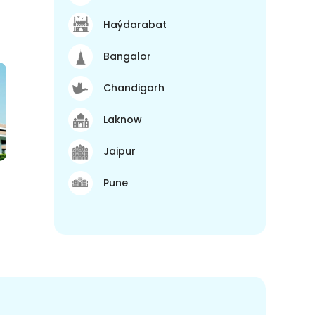
Haýdarabat
Bangalor
Chandigarh
Laknow
Jaipur
Pune