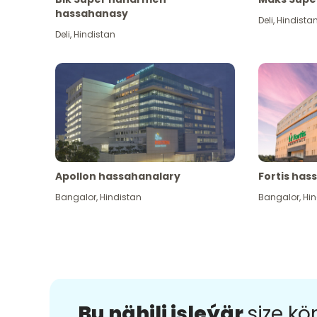
hassahanasy
Deli
,
Hindista
Deli
,
Hindistan
Apollon hassahanalary
Fortis has
Bangalor
,
Hindistan
Bangalor
,
Hin
Bu nähili işleýär
size k