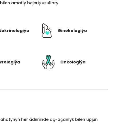
len amatly bejeriş usullary.
dokrinologiýa
Ginekologiýa
rologiýa
Onkologiýa
yýahatynyň her ädiminde aç-açanlyk bilen üpjün