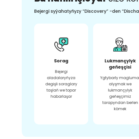
Bejergi syýahatyňyzy “Discovery” -den “Dischar
Sorag
Lukmançylyk
geňeşçisi
Bejergi
aladalaryňyza
Ygtybarly magluma
degişli soraglary
alyşmak we
taşlaň we topar
lukmançylyk
habarlaşar
geňeşçimiz
tarapyndan berlen
kömek