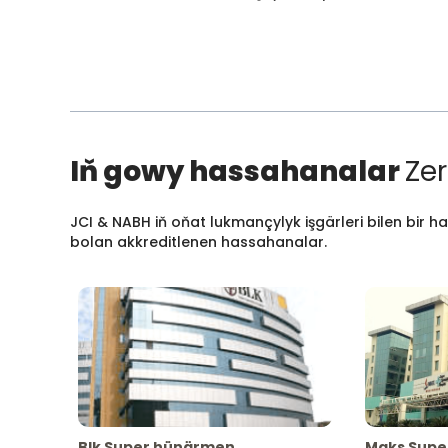
Iň gowy hassahanalar
Zer
JCI & NABH iň oňat lukmançylyk işgärleri bilen bir h
bolan akkreditlenen hassahanalar.
Blk Super hünärmen
Maks Supe