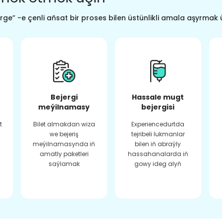
ge” -e çenli aňsat bir proses bilen üstünlikli amala aşyrmak 
Bejergi
Hassale mugt
meýilnamasy
bejergisi
t
Bilet almakdan wiza
Experiencedurtda
we bejeriş
tejribeli lukmanlar
meýilnamasynda iň
bilen iň abraýly
amatly paketleri
hassahanalarda iň
saýlamak
gowy ideg alyň