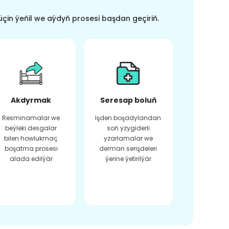
üçin ýeňil we aýdyň prosesi başdan geçiriň.
Akdyrmak
Seresap boluň
Resminamalar we
Işden boşadylandan
beýleki desgalar
soň yzygiderli
bilen howlukmaç
yzarlamalar we
boşatma prosesi
derman serişdeleri
alada edilýär
ýerine ýetirilýär